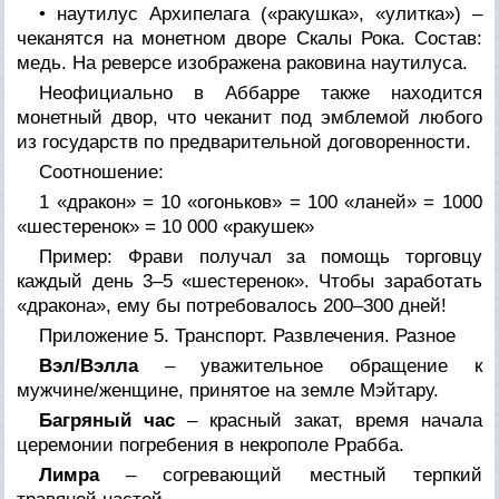
• наутилус Архипелага («ракушка», «улитка») –
чеканятся на монетном дворе Скалы Рока. Состав:
медь. На реверсе изображена раковина наутилуса.
Неофициально в Аббарре также находится
монетный двор, что чеканит под эмблемой любого
из государств по предварительной договоренности.
Соотношение:
1 «дракон» = 10 «огоньков» = 100 «ланей» = 1000
«шестеренок» = 10 000 «ракушек»
Пример: Фрави получал за помощь торговцу
каждый день 3–5 «шестеренок». Чтобы заработать
«дракона», ему бы потребовалось 200–300 дней!
Приложение 5. Транспорт. Развлечения. Разное
Вэл/Вэлла
– уважительное обращение к
мужчине/женщине, принятое на земле Мэйтару.
Багряный час
– красный закат, время начала
церемонии погребения в некрополе Ррабба.
Лимра
– согревающий местный терпкий