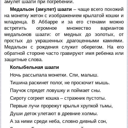
амулет шаати при погребении.
Медальон (амулет) шаати
– чаще всего похожий
на монетку жетон с изображением крылатой кошки и
младенца. В Аббарре и за его стенами можно
встретить огромное множество вариантов
медальонов шаати: от медных до золотых, от
простых до украшенных драгоценными камнями.
Медальон с рождения служит оберегом. На его
обратной стороне часто гравируют имя ребенка или
защитные слова.
Колыбельная шаати
Ночь рассыпала монетки. Спи, малыш.
Тишина раскинет полог, не проскочит мышь.
Паучок спрядет ловушку и поймает сны.
Сироту согреет кошка – стражник пустоты.
Первые лучи прорежут крылья хрупкой тьмы,
Души деток улетают в древние холмы.
А за ними среди неба, словно дивный сон,