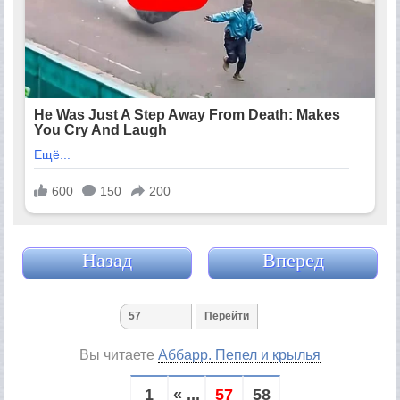
Назад
Вперед
Вы читаете
Аббарр. Пепел и крылья
1
« ...
57
58