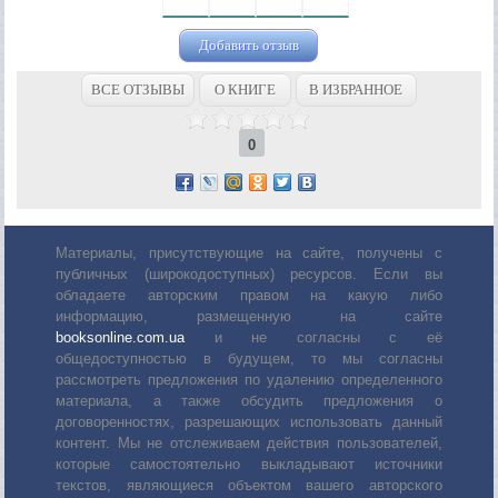
Добавить отзыв
ВСЕ ОТЗЫВЫ
О КНИГЕ
В ИЗБРАННОЕ
0
Материалы, присутствующие на сайте, получены с
публичных (широкодоступных) ресурсов. Если вы
обладаете авторским правом на какую либо
информацию, размещенную на сайте
booksonline.com.ua
и не согласны с её
общедоступностью в будущем, то мы согласны
рассмотреть предложения по удалению определенного
материала, а также обсудить предложения о
договоренностях, разрешающих использовать данный
контент. Мы не отслеживаем действия пользователей,
которые самостоятельно выкладывают источники
текстов, являющиеся объектом вашего авторского