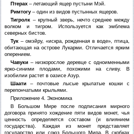
Птерах
– летающий ящер пустыни Мэй.
Римтогу
– один из видов пустынных ящеров.
Тигролк
– крупный зверь, нечто среднее между
волком и тигром. Используется как эмблема
северных бистов.
Тук
– омэйру, «искра, рожденная в воде», птица,
обитающая на острове Лукарми. Отличается ярким
оперением.
Чавуки
– низкорослое деревце с одноименными
ярко-синими плодами, похожими на сливу. В
изобилии растет в оазисе Азур.
Шаати
– почтовые лысые крылатые кошки с
перепончатыми крыльями.
Приложение 4. Экономика
В Большом Мире после подписания мирного
договора принято хождение пяти видов монет, чья
ценность определяется составом (и влиянием
государства). Каждая из монет представляет
государство или союз Большого Мира. В скобках