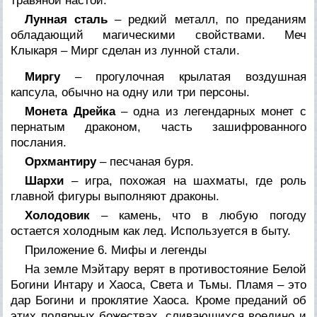
травяной настой.
Лунная сталь
– редкий металл, по преданиям
обладающий магическими свойствами. Меч
Клыкаря – Мирг сделан из лунной стали.
Миргу
– прогулочная крылатая воздушная
капсула, обычно на одну или три персоны.
Монета Дрейка
– одна из легендарных монет с
пернатым драконом, часть зашифрованного
послания.
Орхмантиру
– песчаная буря.
Шархи
– игра, похожая на шахматы, где роль
главной фигуры выполняют драконы.
Холодовик
– камень, что в любую погоду
остается холодным как лед. Используется в быту.
Приложение 6. Мифы и легенды
На земле Мэйтару верят в противостояние Белой
Богини Интару и Хаоса, Света и Тьмы. Пламя – это
дар Богини и проклятие Хаоса. Кроме преданий об
этих полярных божествах, сливающихся воедино и