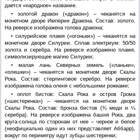
дается «народное» название.
• золотой дракон («дракон») – чеканятся на
монетном дворе Империи Дракона. Состав: золото.
На реверсе изображена голова дракона;
• силурийское пламя («огоньки») – чеканятся на
монетном дворе Силурии. Сплав электриум: 50/50
золота и серебра. На реверсе изображено пламя,
символизирующее магию Силурии;
• малая лань Северных земель («ланьки»,
«олешки») – чеканятся на монетном дворе Скалы
Рока. Состав: стерлинговое серебро. На реверсе
изображена голова оленя с небольшими рожками;
• оплот бистов: Скала Рока и остров Грома
(«шестеренка») – чеканятся на монетном дворе
Скалы Рока. Состав: бронза бистов (¾ меди и ¼
серебра). На реверсе изображена башня Рока, два
круга-солнца по сторонам от нее – черное и белое
(неофициально один из них представляет Аббарр),
вокруг по периметру идут зубцы шестеренки;