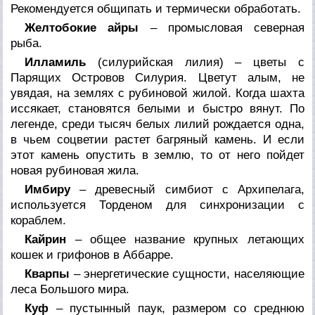
Рекомендуется общипать и термически обработать.
Желтобокие айры
– промысловая северная
рыба.
Илламиль
(силурийская лилия) – цветы с
Парящих Островов Силурия. Цветут алым, не
увядая, на землях с рубиновой жилой. Когда шахта
иссякает, становятся белыми и быстро вянут. По
легенде, среди тысяч белых лилий рождается одна,
в чьем соцветии растет багряный камень. И если
этот камень опустить в землю, то от него пойдет
новая рубиновая жила.
Имбиру
– древесный симбиот с Архипелага,
используется Торденом для синхронизации с
кораблем.
Кайрин
– общее название крупных летающих
кошек и грифонов в Аббарре.
Кварпы
– энергетические сущности, населяющие
леса Большого мира.
Куф
– пустынный паук, размером со среднюю