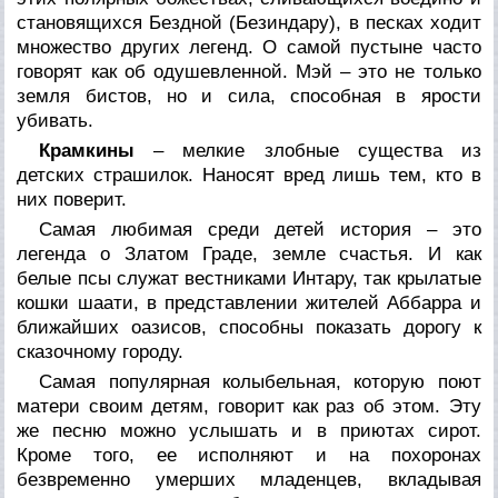
становящихся Бездной (Безиндару), в песках ходит
множество других легенд. О самой пустыне часто
говорят как об одушевленной. Мэй – это не только
земля бистов, но и сила, способная в ярости
убивать.
Крамкины
– мелкие злобные существа из
детских страшилок. Наносят вред лишь тем, кто в
них поверит.
Самая любимая среди детей история – это
легенда о Златом Граде, земле счастья. И как
белые псы служат вестниками Интару, так крылатые
кошки шаати, в представлении жителей Аббарра и
ближайших оазисов, способны показать дорогу к
сказочному городу.
Самая популярная колыбельная, которую поют
матери своим детям, говорит как раз об этом. Эту
же песню можно услышать и в приютах сирот.
Кроме того, ее исполняют и на похоронах
безвременно умерших младенцев, вкладывая