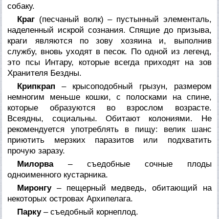
собаку.
Краг
(песчаный волк) – пустынный элементаль,
наделенный искрой сознания. Спящие до призыва,
краги являются по зову хозяина и, выполнив
службу, вновь уходят в песок. По одной из легенд,
это псы Интару, которые всегда приходят на зов
Хранителя Бездны.
Крипкрап
– крысоподобный грызун, размером
немногим меньше кошки, с полосками на спине,
которые образуются во взрослом возрасте.
Всеядны, социальны. Обитают колониями. Не
рекомендуется употреблять в пищу: велик шанс
приютить мерзких паразитов или подхватить
прочую заразу.
Милорва
– съедобные сочные плоды
одноименного кустарника.
Миронгу
– пещерный медведь, обитающий на
некоторых островах Архипелага.
Парку
– съедобный корнеплод.