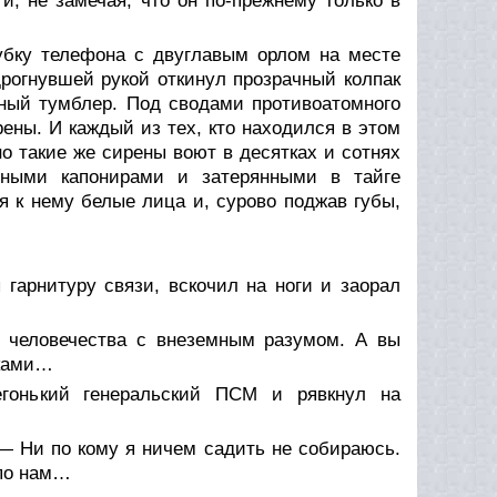
и, не замечая, что он по-прежнему только в
убку телефона с двуглавым орлом на месте
дрогнувшей рукой откинул прозрачный колпак
дный тумблер. Под сводами противоатомного
рены. И каждый из тех, кто находился в этом
но такие же сирены воют в десятках и сотнях
етными капонирами и затерянными в тайге
 к нему белые лица и, сурово поджав губы,
 гарнитуру связи, вскочил на ноги и заорал
т человечества с внеземным разумом. А вы
вками…
легонький генеральский ПСМ и рявкнул на
 — Ни по кому я ничем садить не собираюсь.
 по нам…