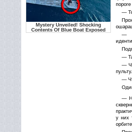
пороге
— Т
Про
ошараш
— Ч
идент
Подп
— Т
— Чт
пульту
— Ч
Оди
— Н
сквер
практи
у них 
орбите