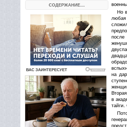
военны
СОДЕРЖАНИЕ....
Но в
любая 
сложил
предпо
после
женуш
двуспа
двадц
обрад
вспыхн
на дар
ступен
женщин
Вторая
в акад
тайги.
Пот
генер
предст