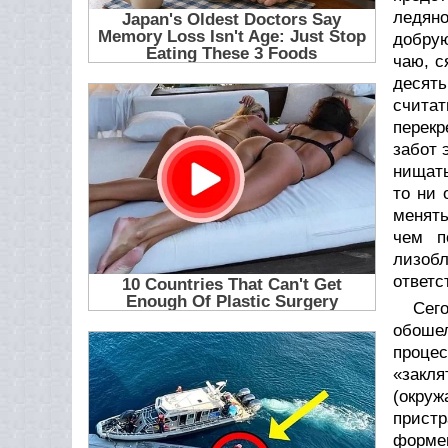
ледяно
добрую
чаю, с
десять
счита
перекр
забот 
нищать
то ни 
менять
чем п
лизобл
ответс
Сег
обошел
процес
«закл
(окру
пристр
формен