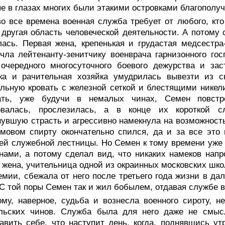
е в глазах многих были этакими островками благополуч
о все времена военная служба требует от любого, кто
другая область человеческой деятельности. А потому 
ась. Первая жена, крепенькая и грудастая медсестра-
чла лейтенанту-зенитчику военврача гарнизонного г
 очередного многосуточного боевого дежурства и за
ка и рачительная хозяйка умудрилась вывезти из 
льную кровать с железной сеткой и блестящими никел
ать, уже будучи в немалых чинах, Семен повстр
овалась, прослезилась, а в конце их короткой с
увшую страсть и агрессивно намекнула на возможность
мовом спирту окончательно спился, да и за все это
ей служебной лестницы. Но Семен к тому времени уже 
ами, а потому сделал вид, что никаких намеков напро
 жена, учительница одной из окраинных московских шко
емии, сбежала от него после третьего года жизни в да
 С той поры Семен так и жил бобылем, отдавая службе в
ому, наверное, судьба и вознесла военного сироту, н
альских чинов. Служба была для него даже не смы
авить себе, что наступит день, когда, поднявшись у