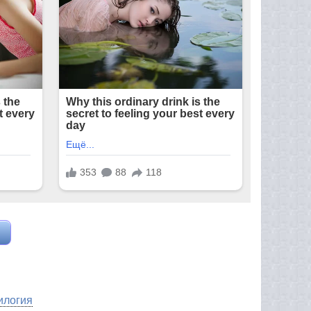
илогия