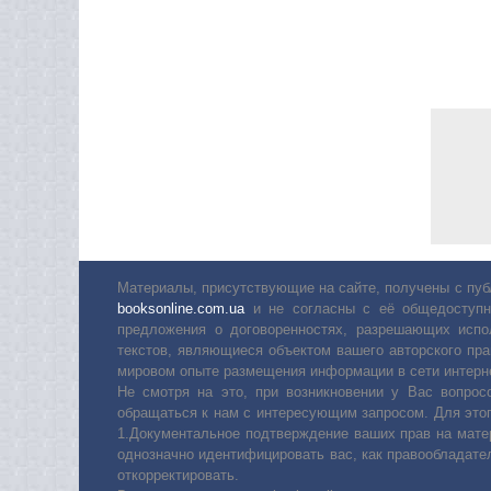
Материалы, присутствующие на сайте, получены с пуб
booksonline.com.ua
и не согласны с её общедоступн
предложения о договоренностях, разрешающих испо
текстов, являющиеся объектом вашего авторского пра
мировом опыте размещения информации в сети интерн
Не смотря на это, при возникновении у Вас вопро
обращаться к нам с интересующим запросом. Для этог
1.Документальное подтверждение ваших прав на мате
однозначно идентифицировать вас, как правообладате
откорректировать.