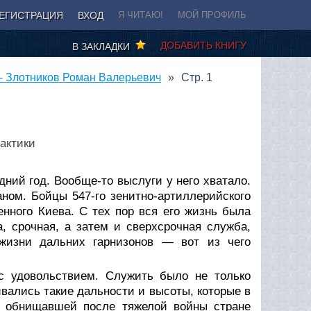
ЕГИСТРАЦИЯ
ВХОД
Я ЧИТАЮ!
МОЙ ПРОФИЛЬ
ДОБАВИТЬ КНИГУ
В ЗАКЛАДКИ
 - Злотников Роман Валерьевич
Стр. 1
актики
ний год. Вообще-то выслуги у него хватало.
ном. Бойцы 547-го зенитно-артиллерийского
нного Киева. С тех пор вся его жизнь была
, срочная, а затем и сверхсрочная служба,
 жизни дальних гарнизонов — вот из чего
с удовольствием. Служить было не только
ивались такие дальности и высоты, которые в
В обнищавшей после тяжелой войны стране