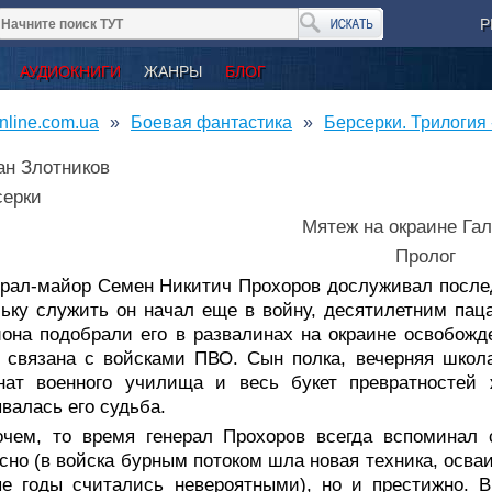
Р
АУДИОКНИГИ
ЖАНРЫ
БЛОГ
nline.com.ua
Боевая фантастика
Берсерки. Трилогия
ан Злотников
серки
Мятеж на окраине Гал
Пролог
ерал-майор Семен Никитич Прохоров дослуживал послед
ьку служить он начал еще в войну, десятилетним паца
она подобрали его в развалинах на окраине освобожде
 связана с войсками ПВО. Сын полка, вечерняя школа
рнат военного училища и весь букет превратностей
валась его судьба.
очем, то время генерал Прохоров всегда вспоминал 
сно (в войска бурным потоком шла новая техника, осва
ые годы считались невероятными), но и престижно. 