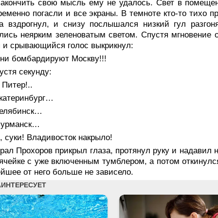
закончить свою мысль ему не удалось. Свет в помещен
еменно погасли и все экраны. В темноте кто-то тихо п
ра вздрогнул, и снизу послышался низкий гул разго
лись неярким зеленоватым светом. Спустя мгновение 
 и срывающийся голос выкрикнул:
ни бомбардируют Москву!!!
устя секунду:
Питер!..
катеринбург…
елябинск…
урманск…
 суки! Владивосток накрыло!
рал Прохоров прикрыл глаза, протянул руку и надавил 
ячейке с уже включенным тумблером, а потом откинулся 
йшее от него больше не зависело.