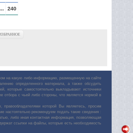
...
240
ИЗБРАННОЕ
авом на какую либо информацию, размещенную на сайте
лению определенного материала, а также обсудить
ей, которые самостоятельно выкладывают источники
е отбора с чьей либо стороны, что является нормой в
, правообладателями которой Вы являетесь, просим
ьме настоятельно рекомендуем подать такие сведения :
атью, либо иная контактная информация, позволяющая
одержат ссылки на файлы, которые есть необходимость