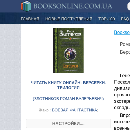
ГЛАВНАЯ
НОВЫЕ ПОСТУПЛЕНИЯ
ТОР-100
FAQ
Bookso
Ром
Бер
Ген
Поскол
ЧИТАТЬ КНИГУ ОНЛАЙН: БЕРСЕРКИ.
ТРИЛОГИЯ
дивизи
прочно
(
ЗЛОТНИКОВ РОМАН ВАЛЕРЬЕВИЧ
)
эксте
склады
БОЕВАЯ ФАНТАСТИКА
Жанр :
;
Впр
интере
НАСТРОЙКИ....
военн