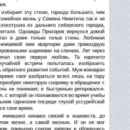
ия.
 избирает эту стезю, гораздо большего, чем
семейная жизнь у Семена Никитича так и не
хохотушка из дальнего сибирского городка,
оспиталя. Однажды Прохоров вернулся домой
стал в доме только голые стены. Любимая
снимаемой ими квартирки даже громоздкую
ированными шариками на спинках. Лет через
ечал свою первую любовь. Та нарочито
лучайной встречи попыталась изобразить
 обратного развития событий. Муж-военврач
 время смог взобраться всего лишь на пару
приобрел некоторую сноровку в обращении с
чь не понимает, и быстренько ретировался.
л, с которой он познакомился во время учебы
льнем гарнизоне посреди глухой уссурийской
се свое время.
е имевшего никаких связей и знакомств, до
слом жизни, а самой жизнью. И он не мог
тром, привычно сделав зарядку и облившись