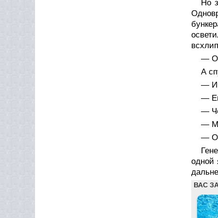
Но 
Одновр
бунке
освети
всхлип
— О
А сп
— И 
— Е
— Ч
— М
— О,
Гене
одной 
дальне