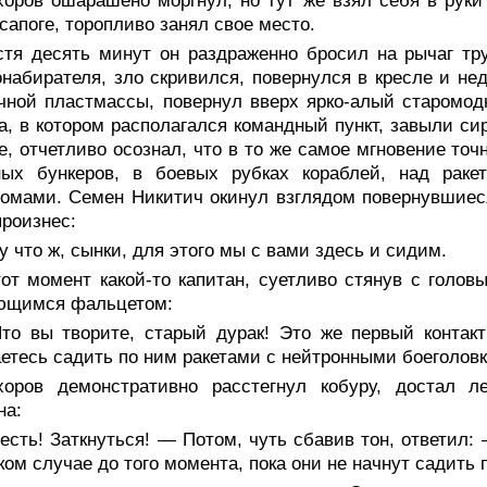
оров ошарашено моргнул, но тут же взял себя в руки 
сапоге, торопливо занял свое место.
стя десять минут он раздраженно бросил на рычаг тр
набирателя, зло скривился, повернулся в кресле и не
чной пластмассы, повернул вверх ярко-алый старомо
а, в котором располагался командный пункт, завыли си
е, отчетливо осознал, что в то же самое мгновение точ
ных бункеров, в боевых рубках кораблей, над рак
омами. Семен Никитич окинул взглядом повернувшиеся
произнес:
 что ж, сынки, для этого мы с вами здесь и сидим.
от момент какой-то капитан, суетливо стянув с головы
ющимся фальцетом:
то вы творите, старый дурак! Это же первый контак
етесь садить по ним ракетами с нейтронными боеголо
хоров демонстративно расстегнул кобуру, достал 
на:
сть! Заткнуться! — Потом, чуть сбавив тон, ответил:
ком случае до того момента, пока они не начнут садить