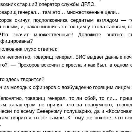
 возник старший оператор службы ДРЛО.
оварищ генерал… там это… множественные цели…
хоров окинул подполковника сердитым взглядом — то
енным, и, наклонившись к стоящим у стола сапогам, в
то значит множественные? Доложите внятно: ско
ифицированы?
олковник глухо ответил:
ам непонятно, товарищ генерал. БИС выдает данные поч
о?! — Прохоров вскочил с кресла и как был, в одном с
.
то здесь творится?
н из молодых офицеров с возбужденно горящим лицом 
епонятно, товарищ генерал, то ли сбой, то ли… приш
ным характером не принял его за полоумного, торо
чески по всему Северному полушарию, да и «Космонавт
там творится то же самое. К тому же похоже, что в
.