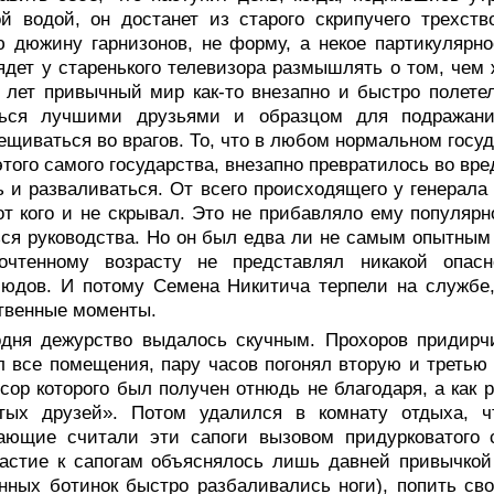
й водой, он достанет из старого скрипучего трехст
 дюжину гарнизонов, не форму, а некое партикулярно
ядет у старенького телевизора размышлять о том, чем 
 лет привычный мир как-то внезапно и быстро полетел
ться лучшими друзьями и образцом для подражани
ещиваться во врагов. То, что в любом нормальном госу
этого самого государства, внезапно превратилось во вр
 и разваливаться. От всего происходящего у генерала
от кого и не скрывал. Это не прибавляло ему популяр
ся руководства. Но он был едва ли не самым опытным
очтенному возрасту не представлял никакой опасн
юдов. И потому Семена Никитича терпели на службе,
твенные моменты.
одня дежурство выдалось скучным. Прохоров придирч
 все помещения, пару часов погонял вторую и третью
сор которого был получен отнюдь не благодаря, а как
ятых друзей». Потом удалился в комнату отдыха, 
жающие считали эти сапоги вызовом придурковатого 
астие к сапогам объяснялось лишь давней привычкой
ных ботинок быстро разбаливались ноги), попить свое