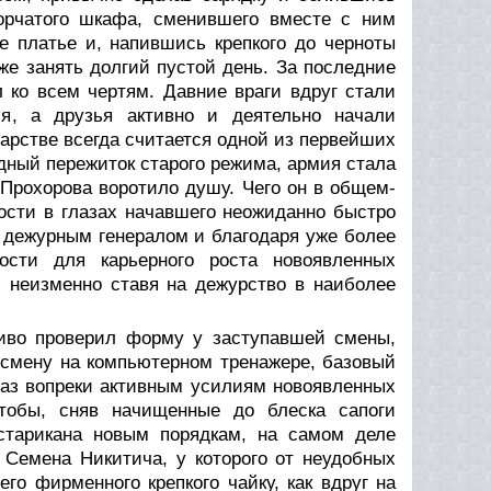
ворчатого шкафа, сменившего вместе с ним
е платье и, напившись крепкого до черноты
же занять долгий пустой день. За последние
 ко всем чертям. Давние враги вдруг стали
я, а друзья активно и деятельно начали
дарстве всегда считается одной из первейших
едный пережиток старого режима, армия стала
 Прохорова воротило душу. Чего он в общем-
ности в глазах начавшего неожиданно быстро
 дежурным генералом и благодаря уже более
ости для карьерного роста новоявленных
 неизменно ставя на дежурство в наиболее
иво проверил форму у заступавшей смены,
 смену на компьютерном тренажере, базовый
 раз вопреки активным усилиям новоявленных
чтобы, сняв начищенные до блеска сапоги
старикана новым порядкам, на самом деле
 Семена Никитича, у которого от неудобных
го фирменного крепкого чайку, как вдруг на