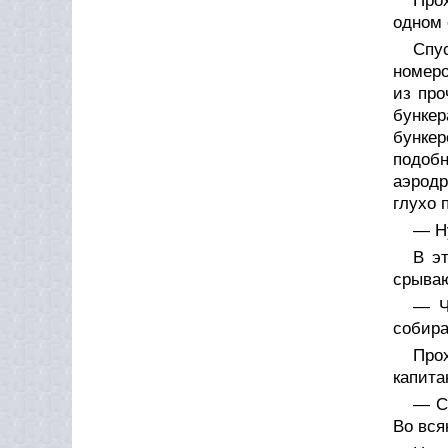
Прох
одном 
Спу
номеро
из про
бункер
бункер
подоб
аэродр
глухо 
— Ну
В эт
срыва
— Ч
собира
Про
капита
— Се
Во вся