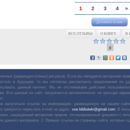
1
2
3
4
» 
Добавить отзыв
ВСЕ ОТЗЫВЫ
О КНИГЕ
В 
0
личных (широкодоступных) ресурсов. Если вы обладаете авторским пр
остью в будущем, то мы согласны рассмотреть предложения по уда
льзовать данный контент. Мы не отслеживаем действия пользовател
ва. Все данные на сайт, загружаются автоматически, не проходя заране
ет.
сов касательно ссылок на информацию, размещенную на нашем сайте
о требуется переслать е-mail на адрес:
vse.biblioteki@gmail.com
. В пис
риал, защищённый авторским правом: отсканированный документ с печ
ля данного материала. 2. Прямые ссылки на страницы сайта, которые с