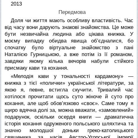
2013
Передмова
Доля чи життя мають особливу властивість. Час
від часу вони дарують знакові знайомства. Це може
бути незвичайна людина або цікава книжка. У
моєму випадку обидва явища об’єдналися, бо
спочатку було віртуальне знайомство з пані
Наталією Гурницькою, а вже потім із її романом,
завдяки якому кілька вечорів набули стійкого
присмаку кави та кохання.
«Мелодія кави у тональності кардамону» —
книжка з тієї «полички» української літератури, за
якою я, певне, встигла скучити. Тривалий час
хотілося прочитати щось суто жіноче й суто про
кохання, але щоб обов’язково «своє». Саме тому я
щиро вдячна долі за, можна вважати, «замовлений»
подарунок, оскільки осердя книги — драматична
історія кохання одруженого польського шляхтича та
значно молодшої доньки греко-католицького
священика за часів Австро-Угорської імперії