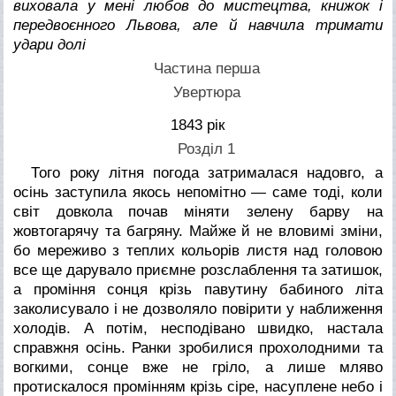
виховала у мені любов до мистецтва, книжок і
передвоєнного Львова, але й навчила тримати
удари долі
Частина перша
Увертюра
1843 рік
Розділ 1
Того року літня погода затрималася надовго, а
осінь заступила якось непомітно — саме тоді, коли
світ довкола почав міняти зелену барву на
жовтогарячу та багряну. Майже й не вловимі зміни,
бо мереживо з теплих кольорів листя над головою
все ще дарувало приємне розслаблення та затишок,
а проміння сонця крізь павутину бабиного літа
заколисувало і не дозволяло повірити у наближення
холодів. А потім, несподівано швидко, настала
справжня осінь. Ранки зробилися прохолодними та
вогкими, сонце вже не гріло, а лише мляво
протискалося промінням крізь сіре, насуплене небо і