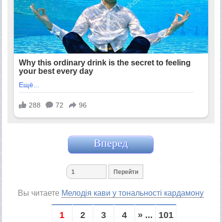
Вперед
Вы читаете
Мелодія кави у тональності кардамону
1
2
3
4
» ...
101