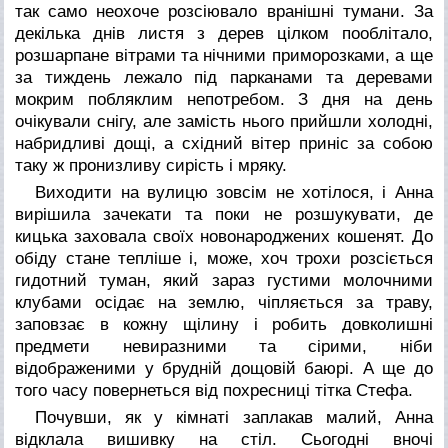
так само неохоче розсіювало вранішні тумани. За
декілька днів листя з дерев цілком пооблітало,
розшарпане вітрами та нічними приморозками, а ще
за тиждень лежало під парканами та деревами
мокрим побляклим непотребом. З дня на день
очікували снігу, але замість нього прийшли холодні,
набридливі дощі, а східний вітер приніс за собою
таку ж пронизливу сирість і мряку.
Виходити на вулицю зовсім не хотілося, і Анна
вирішила зачекати та поки не розшукувати, де
кицька заховала своїх новонароджених кошенят. До
обіду стане тепліше і, може, хоч трохи розсіється
гидотний туман, який зараз густими молочними
клубами осідає на землю, чіпляється за траву,
заповзає в кожну щілину і робить довколишні
предмети невиразними та сірими, ніби
відображеними у брудній дощовій баюрі. А ще до
того часу повернеться від похресниці тітка Стефа.
Почувши, як у кімнаті заплакав малий, Анна
відклала вишивку на стіл. Сьогодні вночі