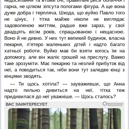
недосипання та втоми очі, правильні риси обличчя і
гарна, не цілком зіпсута пологами фігура. А ще вона
дуже добра і терпляча. Шкода, що вуйко Павло того
не цінує, і тітка майже ніколи не виглядає
задоволеною життям, радше вже зараз, у свої
двадцять вісім років, спрацьованою і нещасною.
Воно й не дивно. У них тут великий будинок, власна
пекарня, п’ятеро маленьких дітей і надто багато
хатньої роботи. Вуйко мав би взяти когось їм на
допомогу, але він жаліє грошей на прислугу. Важко
таке зрозуміти. Має пекарню та незлий прибуток від
неї, а поводиться так, ніби вони тут заледве кінці з
кінцями зводять.
— Ти щось хотіла? — зауваживши, що Анна
надто пильно дивиться на неї, тітка теж
придивилася до неї уважніше. — Щось сталось?