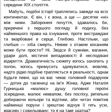
середини ХІХ століття.
Мабуть, подібні історії траплялись завжди на всіх
континентах. Є він, і є вона, а ще — десятки «ні»
між ними. Заборонені почуття, здавалось би,
приречені з першого погляду й подиху, без
найменшого права на існування, проте вистраждані
та вкарбовані в серце. Глибоко. Настільки, що
глибше — хіба смерть. Невже з отаким коханням
може бути просто? Ні. Звідси й сумніви, вагання,
удари долі, містичні випадковості й несподівані
відкриття. Драматичність сюжету когось захопить у
полон, когось примусить здивуватися, мовляв,
надто рідко подібне трапляється в реальності, однак
будьте певні, що на вас чекає головний подарунок
— дотик до таємниці на ім’я Жінка. Адже Наталія
Гурницька «малює» душу головної героїні
зсередини, малює неквапом, без поспіху, ретельно
добираючи кольори та відтінки, аби читач помітив
найменші порухи і зрештою відчув її геть усю,
красиву і схвильовану: то я на таке здатна?