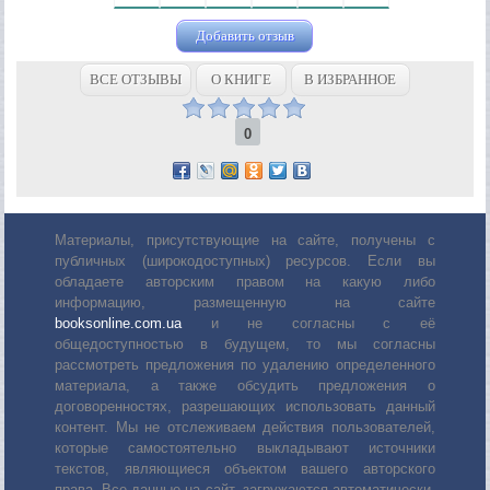
Добавить отзыв
ВСЕ ОТЗЫВЫ
О КНИГЕ
В ИЗБРАННОЕ
0
Материалы, присутствующие на сайте, получены с
публичных (широкодоступных) ресурсов. Если вы
обладаете авторским правом на какую либо
информацию, размещенную на сайте
booksonline.com.ua
и не согласны с её
общедоступностью в будущем, то мы согласны
рассмотреть предложения по удалению определенного
материала, а также обсудить предложения о
договоренностях, разрешающих использовать данный
контент. Мы не отслеживаем действия пользователей,
которые самостоятельно выкладывают источники
текстов, являющиеся объектом вашего авторского
права. Все данные на сайт, загружаются автоматически,