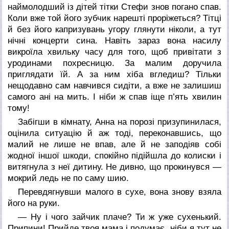
наймолодший із дітей тітки Стефи знов погано спав.
Коли вже той його зубчик нарешті проріжеться? Тітці
й без його капризувань угору глянути ніколи, а тут
нічні концерти сина. Навіть зараз вона насилу
викроїла хвильку часу для того, щоб привітати з
уродинами похресницю. За малим доручила
приглядати їй. А за ним хіба вгледиш? Тільки
нещодавно сам навчився сидіти, а вже не залишиш
самого ані на мить. І ніби ж спав іще п’ять хвилин
тому!
Забігши в кімнату, Анна на порозі призупинилася,
оцінила ситуацію й аж тоді, переконавшись, що
малий не лише не впав, але й не заподіяв собі
жодної іншої шкоди, спокійно підійшла до колиски і
витягнула з неї дитину. Не дивно, що прокинувся —
мокрий ледь не по саму шию.
Перевдягнувши малого в сухе, вона знову взяла
його на руки.
— Ну і чого зайчик плаче? Ти ж уже сухенький.
Припини! Прийде твоя мама і подумає, ніби я тут не