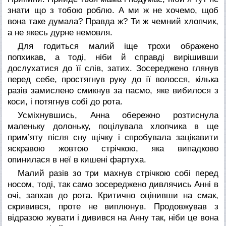
знати що з тобою роблю. А ми ж не хочемо, щоб
вона таке думала? Правда ж? Ти ж чемний хлопчик,
а не якесь дурне немовля.
Для годиться малий іще трохи ображено
попхикав, а тоді, ніби й справді вирішивши
дослухатися до її слів, затих. Зосереджено глянув
перед себе, простягнув руку до її волосся, кілька
разів замислено смикнув за пасмо, яке вибилося з
коси, і потягнув собі до рота.
Усміхнувшись, Анна обережно розтиснула
маленьку долоньку, поцілувала хлопчика в ще
прим’яту після сну щічку і спробувала зацікавити
яскравою жовтою стрічкою, яка випадково
опинилася в неї в кишені фартуха.
Малий разів зо три махнув стрічкою собі перед
носом, тоді, так само зосереджено дивлячись Анні в
очі, запхав до рота. Критично оцінивши на смак,
скривився, проте не виплюнув. Продовжував з
відразою жувати і дивився на Анну так, ніби це вона