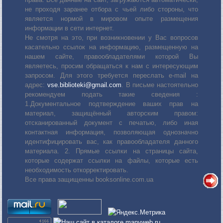
не проходя заранее отбора с чьей либо стороны, что
является нормой в мировом опыте размещения
информации в сети интернет.
Не смотря на это, при возникновении у Вас вопросов
касательно ссылок на информацию, размещенную на
нашем сайте, правообладателями которой Вы
являетесь, просим обращаться к нам с интересующим
запросом. Для этого требуется переслать е-mail на
адрес:
vse.biblioteki@gmail.com
. В письме настоятельно
рекомендуем подать такие сведения :
1.Документальное подтверждение ваших прав на
материал, защищённый авторским правом:
отсканированный документ с печатью, либо иная
контактная информация, позволяющая однозначно
идентифицировать вас, как правообладателя данного
материала. 2. Прямые ссылки на страницы сайта,
которые содержат ссылки на файлы, которые есть
необходимость откорректировать.
Все права защищенны booksonline.com.ua