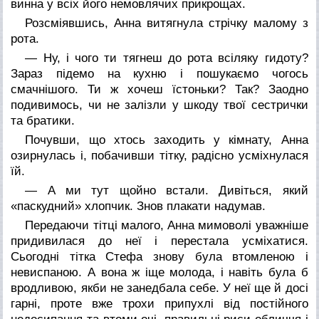
винна у всіх його немовлячих прикрощах.
Розсміявшись, Анна витягнула стрічку малому з
рота.
— Ну, і чого ти тягнеш до рота всіляку гидоту?
Зараз підемо на кухню і пошукаємо чогось
смачнішого. Ти ж хочеш їстоньки? Так? Заодно
подивимось, чи не залізли у шкоду твої сестрички
та братики.
Почувши, що хтось заходить у кімнату, Анна
озирнулась і, побачивши тітку, радісно усміхнулася
їй.
— А ми тут щойно встали. Дивіться, який
«паскудний» хлопчик. Знов плакати надумав.
Передаючи тітці малого, Анна мимоволі уважніше
придивилася до неї і перестала усміхатися.
Сьогодні тітка Стефа знову була втомленою і
невиспаною. А вона ж іще молода, і навіть була б
вродливою, якби не занедбала себе. У неї ще й досі
гарні, проте вже трохи припухлі від постійного