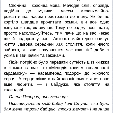
Спокійна і красива мова. Мелодія слів, справді,
подібна до музики: часом меланхолійно-
романтична, часом пристрасна до шалу. Як би не
кортіло швидше прочитати роман, він все одно
«звучав» так, як звучав. Тому не раджу поспішати,
просто насолоджуйтесь, тим паче що на вас чекає
ще й подорож у часі. Авторка майстерно описує
життя Львова середини ХІХ століття, коли нічого
зайвого, а таки почуваєшся часткою тієї доби з
усіма її звичаями та законами.
Якби потрібно було передати сутність цієї книжки
в кількох словах, то «Мелодія кави у тональності
кардамону» — насамперед подорож до жіночого
серця. А серце жінки в найголовнішому стале: воно
вміє любити, — і байдуже, яке століття на
календарі.
Олена Печорна, письменниця
Присвячується моїй бабці Гелі Ступці, яка була
для мене «трохи бабцею, трохи мамою» і не лише