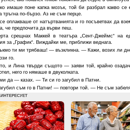
ко имаше поне капка мозък, той би разбрал какво се
а тръгна по-бързо. Аз не съм перце.
се оплакваше от натъртванията и го посъветвах да взе
а, че предпочита да върви пеш.
ерта срещнах Маккей в театъра „Сент-Джеймс“ на 
ия за „График“. Виждайки ме, приближи веднага.
ъкмо ти ми трябваш! — възкликна. — Кажи, возих ли д
зи го.
то, и Лина твърди същото — заяви той, крайно озадач
отел, него го нямаше в двуколката.
и да — казах. — Ти си го загубил в Патни.
губил съм го в Патни! — повтори той. — Не съм забел