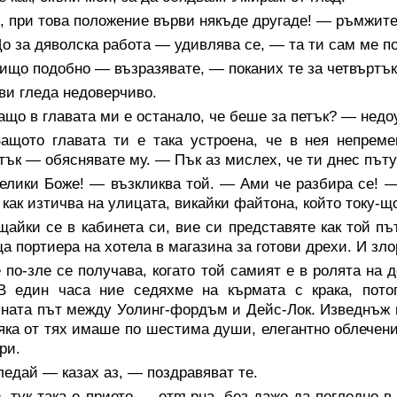
 при това положение върви някъде другаде! — ръмжите
 за дяволска работа — удивлява се, — та ти сам ме п
що подобно — възразявате, — поканих те за четвъртък, 
ви гледа недоверчиво.
що в главата ми е останало, че беше за петък? — недо
ащото главата ти е така устроена, че в нея непреме
тък — обяснявате му. — Пък аз мислех, че ти днес пъту
лики Боже! — възкликва той. — Ами че разбира се! — 
 как изтичва на улицата, викайки файтона, който току-щ
айки се в кабинета си, вие си представяте как той пъ
а портиера на хотела в магазина за готови дрехи. И зло
по-зле се получава, когато той самият е в ролята на 
 В един часа ние седяхме на кърмата с крака, пото
ната път между Уолинг-фордъм и Дейс-Лок. Изведнъж из
яка от тях имаше по шестима души, елегантно облечени
ри.
едай — казах аз, — поздравяват те.
 тук така е прието — отвърна, без даже да погледне в