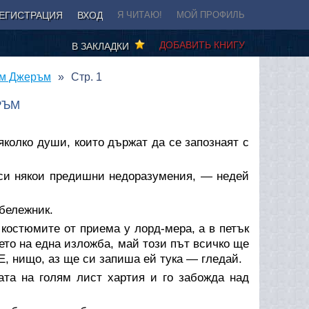
ЕГИСТРАЦИЯ
ВХОД
Я ЧИТАЮ!
МОЙ ПРОФИЛЬ
ДОБАВИТЬ КНИГУ
В ЗАКЛАДКИ
ъм Джеръм
Стр. 1
РЪМ
яколко души, които държат да се запознаят с
си някои предишни недоразумения, — недей
 бележник.
костюмите от приема у лорд-мера, а в петък
ето на една изложба, май този път всичко ще
Е, нищо, аз ще си запиша ей тука — гледай.
ата на голям лист хартия и го забожда над