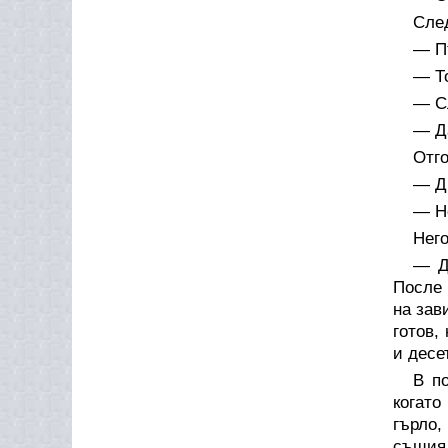
След
— Пъ
— То
— С
— Д
Отго
— Д
— Не
Него
— Д
После 
на зав
готов,
и десе
В п
когато
гърло,
същия 