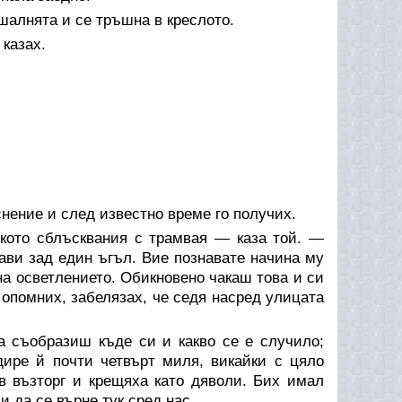
шалнята и се тръшна в креслото.
 казах.
снение и след известно време го получих.
лкото сблъсквания с трамвая — каза той. —
ави зад един ъгъл. Вие познавате начина му
на осветлението. Обикновено чакаш това и си
е опомних, забелязах, че седя насред улицата
а съобразиш къде си и какво се е случило;
дире й почти четвърт миля, викайки с цяло
в възторг и крещяха като дяволи. Бих имал
и да се върне тук сред нас.