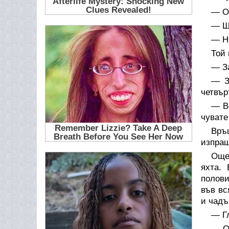
— О,
— Що
— Ни
Той 
— За
— З
четвър
— Ве
чувате
Връщ
изпращ
Още 
яхта.
полови
във вс
и чадъ
— Гл
— О,