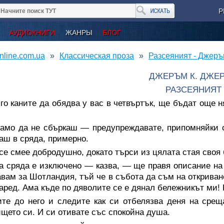
Р
АУДИОКНИГИ
ЖАНРЫ
БЛОГ
nline.com.ua
Классическая проза
Разсеяният - Джер
ДЖЕРЪМ К. ДЖЕ
РАЗСЕЯНИЯТ
го каните да обядва у вас в четвъртък, ще бъдат още н
амо да не сбъркаш — предупреждавате, припомняйки 
аш в сряда, примерно.
се смее добродушно, докато търси из цялата стая своя
 сряда е изключено — казва, — ще правя описание на 
вам за Шотландия, тъй че в събота да съм на откриван
аред. Ама къде по дяволите се е дянал бележникът ми! 
ите до него и следите как си отбелязва деня на срещ
щето си. И си отивате със спокойна душа.