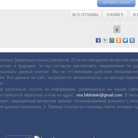
Добавить отзыв
ВСЕ ОТЗЫВЫ
О КНИГЕ
В 
0
личных (широкодоступных) ресурсов. Если вы обладаете авторским пр
остью в будущем, то мы согласны рассмотреть предложения по уда
льзовать данный контент. Мы не отслеживаем действия пользовател
ва. Все данные на сайт, загружаются автоматически, не проходя заране
ет.
сов касательно ссылок на информацию, размещенную на нашем сайте
о требуется переслать е-mail на адрес:
vse.biblioteki@gmail.com
. В пис
риал, защищённый авторским правом: отсканированный документ с печ
ля данного материала. 2. Прямые ссылки на страницы сайта, которые с