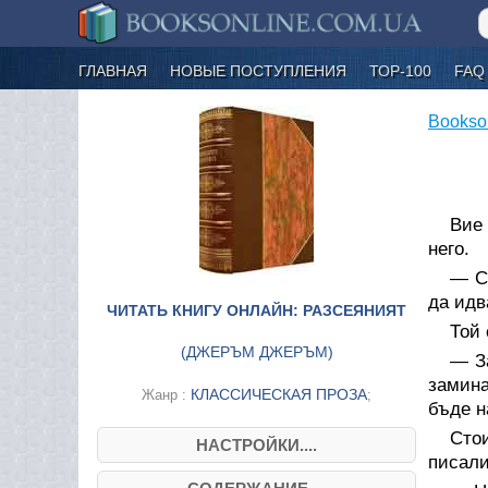
ГЛАВНАЯ
НОВЫЕ ПОСТУПЛЕНИЯ
ТОР-100
FAQ
Bookso
Вие 
него.
— С
да идв
ЧИТАТЬ КНИГУ ОНЛАЙН: РАЗСЕЯНИЯТ
Той 
(
ДЖЕРЪМ ДЖЕРЪМ
)
— За
замина
КЛАССИЧЕСКАЯ ПРОЗА
Жанр :
;
бъде н
Сто
НАСТРОЙКИ....
писали