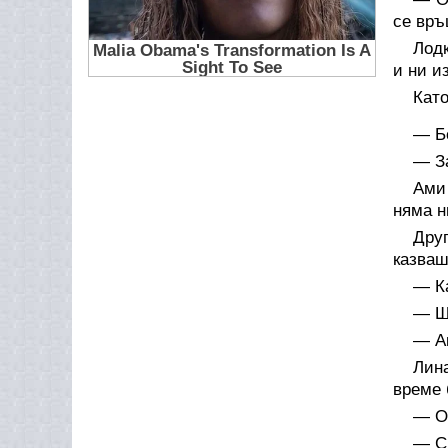
се връ
Лодк
и ни и
Като
— Б
— За
Ами 
няма н
Друг
казваш
— Ка
— Ще
— Ак
Лин
време 
— От
— С 