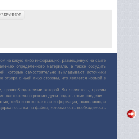
ИЗБРАННОЕ
авом на какую либо информацию, размещенную на сайте
лению определенного материала, а также обсудить
ей, которые самостоятельно выкладывают источники
е отбора с чьей либо стороны, что является нормой в
, правообладателями которой Вы являетесь, просим
ьме настоятельно рекомендуем подать такие сведения :
атью, либо иная контактная информация, позволяющая
одержат ссылки на файлы, которые есть необходимость