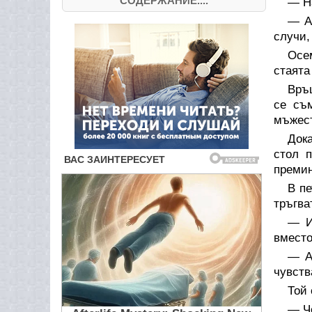
СОДЕРЖАНИЕ....
— На
— А 
случи,
Осем
стаята
Връщ
се съм
мъжест
Дока
стол 
премин
В пе
тръгва
— И
вмест
— А
чувств
Той 
— Че