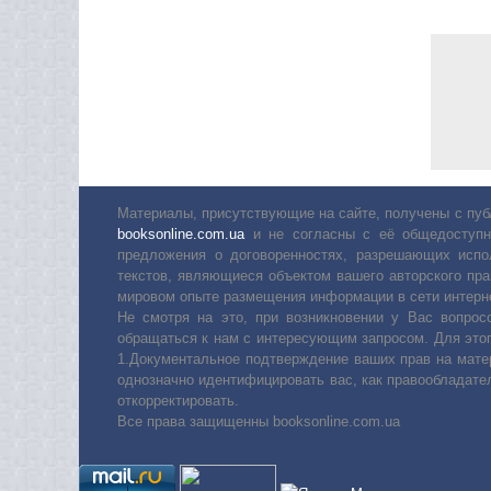
Материалы, присутствующие на сайте, получены с пуб
booksonline.com.ua
и не согласны с её общедоступн
предложения о договоренностях, разрешающих испо
текстов, являющиеся объектом вашего авторского пра
мировом опыте размещения информации в сети интерн
Не смотря на это, при возникновении у Вас вопро
обращаться к нам с интересующим запросом. Для этог
1.Документальное подтверждение ваших прав на мате
однозначно идентифицировать вас, как правообладате
откорректировать.
Все права защищенны booksonline.com.ua