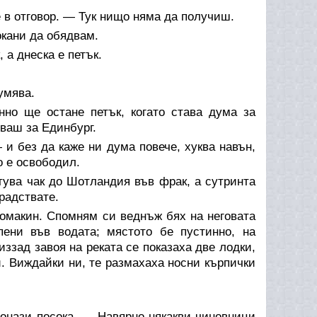
 в отговор. — Тук нищо няма да получиш.
окани да обядвам.
а днеска е петък.
умява.
нно ще остане петък, когато става дума за
ваш за Единбург.
и без да каже ни дума повече, хуква навън,
о е освободил.
тува чак до Шотландия във фрак, а сутринта
радствате.
домакин. Спомням си веднъж бях на неговата
пени във водата; мястото бе пустинно, на
зад завоя на реката се показаха две лодки,
. Виждайки ни, те размахаха носни кърпички
 онази посока. — Навярно някакви чиновници