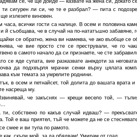
дявам се, че ще дойде — казвате на жена си, докато се
ти сигурен ли си, че те е разбрал? — пита с подозрен
 ще излезете виновен.
 часа, всички гости са налице. В осем и половина кам
 и й съобщава, че в случай на по-нататъшно забавяне, 
айки се обратно, жена ви намеква, че ако въобще се об
нява, че вие просто сте се престрували, че го чак
вено в самото начало да си признаете, че сте забравили
то се яде супата, вие разказвате анекдоти за неговата
почва да подхвърля мрачни сенки върху цялата комп
ава към темата за умрелите роднини.
тък, в осем и петнайсет, той долита до вашата врата и
те насреща му.
звинявай, че закъснях — крещи весело той, — тъпи
о…
 ти, собствено по какъв случай идваш? — прекъсвате
а. Той е ваш приятел, тъй че можете да не се стесняват
се смее и ви тупа по рамото.
 как, скъпи мой, за да обядвам! Умирам от глад.