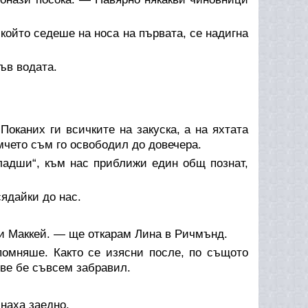
който седеше на носа на първата, се надигна
във водата.
оканих ги всичките на закуска, а на яхтата
чето съм го освободил до довечера.
младши“, към нас приближи един общ познат,
ядайки до нас.
жи Маккей. — ще откарам Лина в Ричмънд.
спомняше. Както се изясни после, по същото
две бе съвсем забравил.
наха заедно.