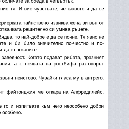
 обличате за обеда в четвъртък.
ие тя. И вие чувствате, че каквото и да се
ериерката тайнствено извиква жена ви вън от
готвачката решително си умива ръцете.
ядва, то най-добре е да се почне. Тя явно не
ате и би било значително по-честно и по-
 да го поканите.
 завеяност. Когато подават рибата, празният
ания, а с появата на ростбифа разговорът
 звъни неистово. Чувайки гласа му в антрето,
ят файтонджия ме откара на Алфредплейс,
 го и изпитвате към него неособено добри
е особено.