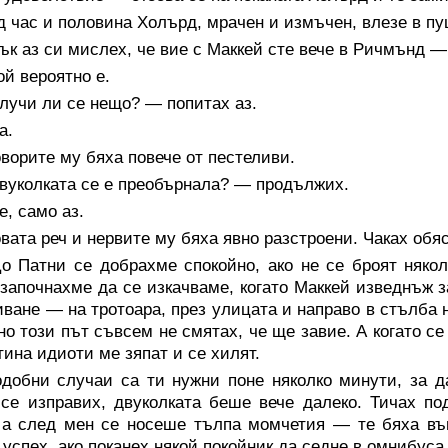
 час и половина Холърд, мрачен и измъчен, влезе в пу
к аз си мислех, че вие с Маккей сте вече в Ричмънд —
й вероятно е.
лучи ли се нещо? — попитах аз.
а.
ворите му бяха повече от пестеливи.
вуколката се е преобърнала? — продължих.
, само аз.
вата реч и нервите му бяха явно разстроени. Чаках обя
о Патни се добрахме спокойно, ако не се броят няко
започнахме да се изкачваме, когато Маккей изведнъж з
иване — на тротоара, през улицата и направо в стълба 
 но този път съвсем не смятах, че ще завие. А когато с
тина идиоти ме зяпат и се хилят.
одобни случаи са ти нужни поне няколко минути, за д
 се изправих, двуколката беше вече далеко. Тичах по
 а след мен се носеше тълпа момчетия — те бяха въ
успех, ако поканех някой покойник да седне в омнибуса 