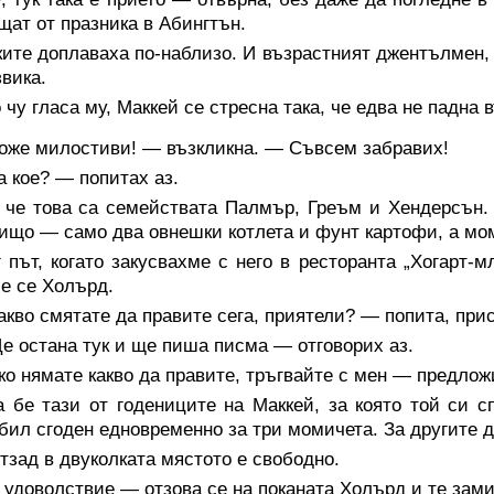
щат от празника в Абингтън.
ите доплаваха по-наблизо. И възрастният джентълмен, 
звика.
 чу гласа му, Маккей се стресна така, че едва не падна 
оже милостиви! — възкликна. — Съвсем забравих!
 кое? — попитах аз.
че това са семействата Палмър, Греъм и Хендерсън. П
ищо — само два овнешки котлета и фунт картофи, а мом
 път, когато закусвахме с него в ресторанта „Хогарт-
е се Холърд.
кво смятате да правите сега, приятели? — попита, прис
 остана тук и ще пиша писма — отговорих аз.
о нямате какво да правите, тръгвайте с мен — предло
а бе тази от годениците на Маккей, за която той си 
бил сгоден едновременно за три момичета. За другите 
зад в двуколката мястото е свободно.
удоволствие — отзова се на поканата Холърд и те зами