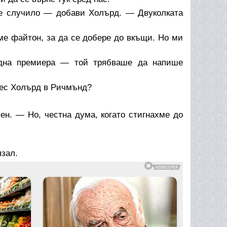
 е случило — добави Холърд. — Двуколката
ме файтон, за да се добере до вкъщи. Но ми
една премиера — той трябваше да напише
нес Холърд в Ричмънд?
ен. — Но, честна дума, когато стигнахме до
язал.