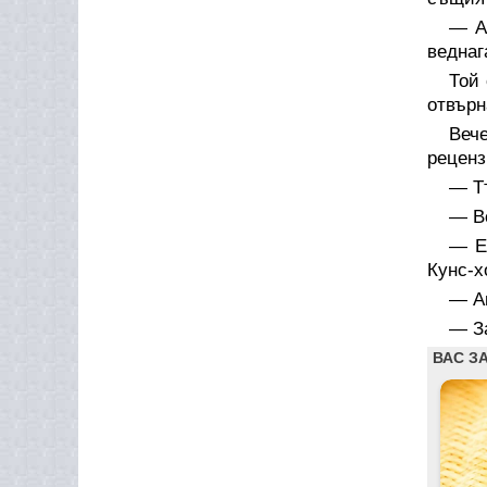
— А
веднаг
Той 
отвърн
Веч
реценз
— Т
— Во
— Е
Кунс-х
— Ам
— За