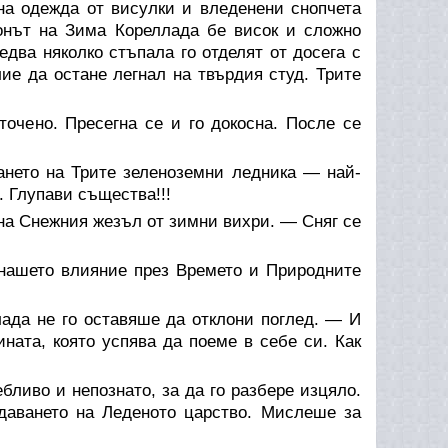
на одежда от висулки и вледенени снопчета
ронът на Зима Кореллада бе висок и сложно
едва няколко стъпала го отделят от досега с
ие да остане легнал на твърдия студ. Трите
очено. Пресегна се и го докосна. После се
ането на Трите зеленоземни ледника — най-
 Глупави същества!!!
на Снежния жезъл от зимни вихри. — Сняг се
 нашето влияние през Времето и Природните
лада не го оставяше да отклони поглед. — И
ната, която успява да поеме в себе си. Как
ливо и непознато, за да го разбере изцяло.
даването на Леденото царство. Мислеше за