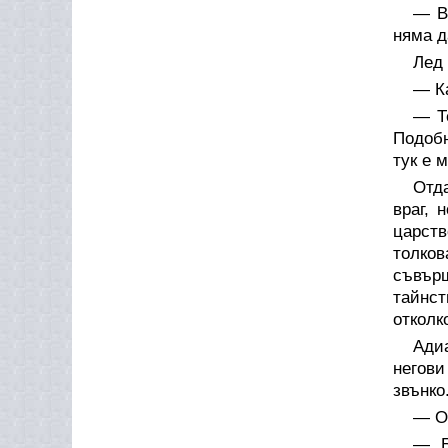
— В
няма д
Лед 
— Ка
— Т
Подобн
тук е 
Отда
враг, 
царств
толко
съвърш
тайнст
отколк
Адиа
негови
звънко
— О
— Б