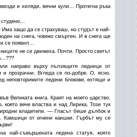
звезди и хиляди, вечни кули… Протегна ръка
о студено…
Има защо да се страхуваш, но студът е най-
роден на снега, човеко смъртен. И в снега ще
 си се появил…
есниците не се движеха. Почти. Просто светът
ха…???
нали направо върху пълзящите ледници от
 и прозрачни. Вгледа се по-добре. О, ясно.
ед неповторимите ледени блокове, ехтящи и
ъв Великата книга. Краят на моето царство.
 което вече властва и над Лирика. Този тук
риродни владетели. — Гласът беше дълбок и
и. Камшици от огнени каишки. Гърбът му се
ърви!
на най-съвършената ледена статуя, която