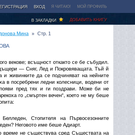
ЕГИСТРАЦИЯ
ВХОД
Я ЧИТАЮ!
МОЙ ПРОФИЛЬ
ДОБАВИТЬ КНИГУ
В ЗАКЛАДКИ
идонова Мина
Стр. 1
ОВА
го векове; всъщност откакто се бе събудил.
дъщери — Сняг, Лед и Покровяващата. Тъй й
а и живинките да се подчиняват на нейните
еха в посребрени ледни колесници, водени от
 появи пред тях и ги поздрави. Може би не
рекоха го „смъртен вечен“, което не му беше
опита:
Белледен, Стопителя на Първосезонните
леден? Неговото име беше Адиарт.
но време не съществува сред Съществата на