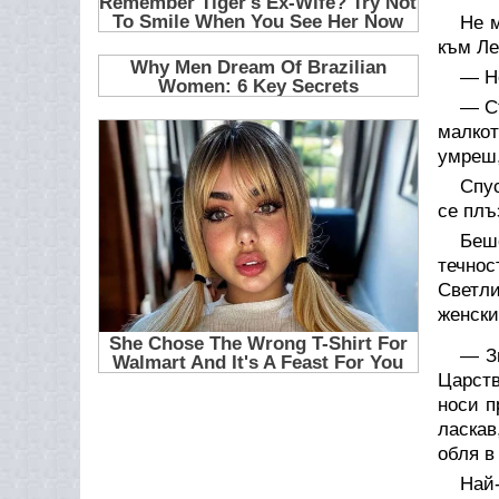
Не м
към Ле
— Н
— Ст
малкот
умреш,
Спус
се плъ
Беш
течнос
Светли
женски
— Зн
Царств
носи п
ласкав
обля в
Най