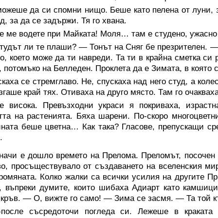
ожеше да си спомни нищо. Беше като пелена от луни, 
д, за да се задържи. Тя го хвана.
е ме водете при Майката! Моля… там е студено, ужасн
удът ли те плаши? — Тонът на Сняг бе презрителен. — 
о, което може да ти навреди. Та ти в крайна сметка си 
 потомъко на Белледен. Проклета да е Зимата, в която
каха се стремглаво. Не, спускаха над него студ, а кол
згаше край тях. Отиваха на друго място. Там го очаква
е висока. Превъзходни украси я покриваха, израст
тта на растенията. Бяха шарени. По-скоро многоцветни
ната беше цветна… Как така? Гласове, препускащи ср
.
ачи е дошло времето на Прелома. Преломът, посочен в
о, просъществувало от създаването на вселенския мир,
ромяната. Колко жалки са всички усилия на другите П
, въпреки думите, които шибаха Адиарт като камшиц
 кръв. — О, вижте го само! — Зима се засмя. — Та той к
-после съсредоточи погледа си. Лежеше в краката 