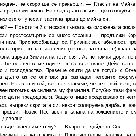
иждам, че скоро ще се прекърши. — Гласът на Майкат
а продължи вечно. Не след дълго огънят ще го погуби. 
излезе от унеса и застана права до майка си.
к? — Пръстите й стискаха гънката на смразената рокля
ези простосмъртни са много странни — продължи Кор
и нам. Приспособяващи се. Признак за стабилност, пр
моята орис, но за съжаление (негово, разбира се) краят
вна царува Зимата на този свят. Аз не помня дори, но
но бе особен в методите си на властване. Действаш
о и господарство. Правеше опити да ме погуби с Огн
ва дълго аз се опитвах да разгадая неговите форму
ен. Но аз, а и той, все пак знаехме, че не е той този, 
вен потомък на силната му фамилия. Погубих тази фами
ото да ги предодвратя. Защото нищо предсказано от чет
рт, въпреки скритата си, неконтролируема дарба, е чове
 предци. Човек. Поставен в капана на рождението и с
. Доволно.
ткъде знаеш името му? — Въпросът дойде от Сняг.
емзите са като книга с Пророчествени загадки за