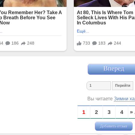
Вперед
Вы читаете
Зимни ха
1
2
3
4
» 
Добавить отзыв