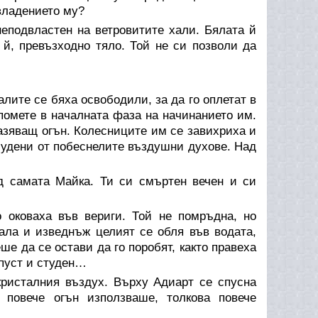
владението му?
неподвластен на ветровитите хали. Бялата й
й, превъзходно тяло. Той не си позволи да
лите се бяха освободили, за да го оплетат в
помете в началната фаза на начинанието им.
азяващ огън. Колесниците им се завихриха и
ъбудени от побеснелите въздушни духове. Над
 самата Майка. Ти си смъртен вечен и си
 оковаха във вериги. Той не помръдна, но
ала и изведнъж целият се обля във водата,
ше да се остави да го поробят, както правеха
 пуст и студен…
кристалния въздух. Върху Адиарт се спусна
 повече огън използваше, толкова повече