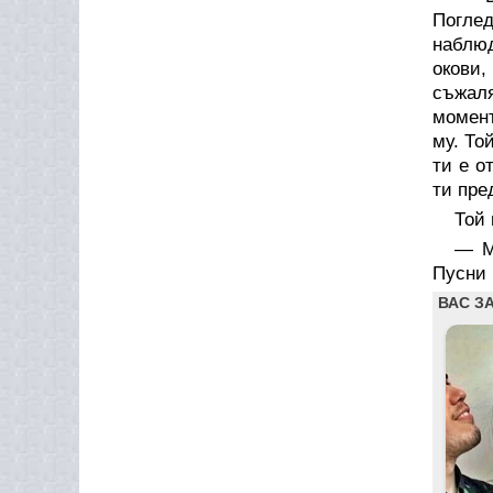
Погле
наблюд
окови,
съжаля
момент
му. То
ти е о
ти пре
Той 
— М
Пусни