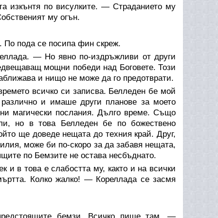
а изкънтя по висулките. — Страданието му
Собственият му огън.
. По пода се посипа фин скреж.
еллада. — Но явно по-издръжливи от други
едвещаващ мощни победи над Боговете. Този
 наближава и нищо не може да го предотврати.
 времето всичко си записва. Белледен бе мой
е различно и имаше други планове за моето
ени магически послания. Дълго време. Също
ли, но в това Белледен бе по божествено
който ще доведе нещата до техния край. Друг,
лия, може би по-скоро за да забавя нещата,
ящите по Бемзите не остава несбъднато.
к и в това е слабостта му, както и на всички
мъртта. Колко жалко! — Кореллада се засмя
 предстоящите бемзи. Всичко пише там. —