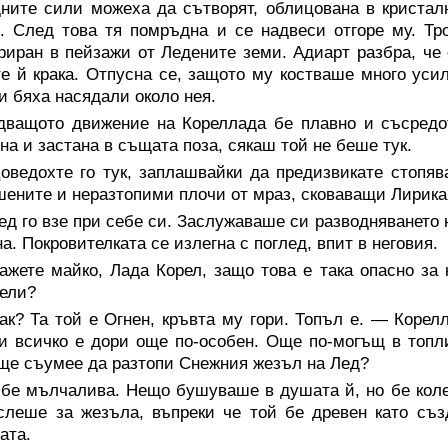
ните сили можеха да сътворят, облицована в кристал
. След това тя помръдна и се надвеси отгоре му. Т
риран в пейзажи от Ледените земи. Адиарт разбра, че 
е й крака. Отпусна се, защото му костваше много усил
 бяха насядали около нея.
дващото движение на Кореллада бе плавно и съсредот
на и застана в същата поза, сякаш той не беше тук.
оведохте го тук, заплашвайки да предизвикате стопяв
ените и неразтопими плочи от мраз, сковаващи Лирика.
д го взе при себе си. Заслужаваше си разводняването 
а. Покровителката се излегна с поглед, впит в неговия.
ажете майко, Лада Корел, защо това е така опасно за
ели?
к? Та той е Огнен, кръвта му гори. Топъл е. — Корел
и всичко е дори още по-особен. Още по-могъщ в топли
ще съумее да разтопи Снежния жезъл на Лед?
бе мълчалива. Нещо бушуваше в душата й, но бе колеб
леше за жезъла, въпреки че той бе древен като съз
ата.