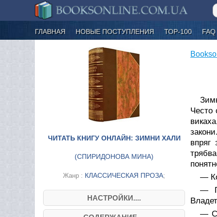
ГЛАВНАЯ
НОВЫЕ ПОСТУПЛЕНИЯ
ТОР-100
FAQ
Bookso
Зимн
Често 
викаха
закони
ЧИТАТЬ КНИГУ ОНЛАЙН: ЗИМНИ ХАЛИ
впряг 
трябва
(
СПИРИДОНОВА МИНА
)
понятн
КЛАССИЧЕСКАЯ ПРОЗА
Жанр :
;
— Ко
— П
НАСТРОЙКИ....
Владет
— С