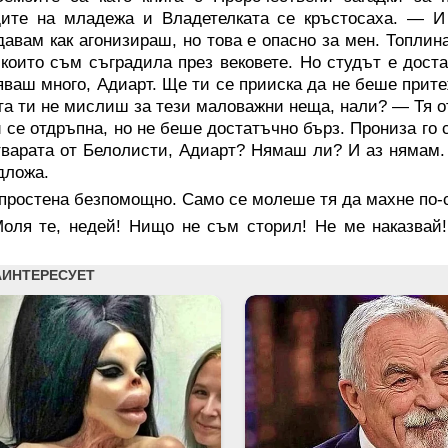
дите на младежа и Владетелката се кръстосаха. — И
авам как агонизираш, но това е опасно за мен. Топлин
 които съм съградила през вековете. Но студът е дост
ваш много, Адиарт. Ще ти се прииска да не беше прите
а ти не мислиш за тези маловажни неща, нали? — Тя от
й се отдръпна, но не беше достатъчно бърз. Прониза го 
тварата от Белолисти, Адиарт? Нямаш ли? И аз нямам. 
дложа.
простена безпомощно. Само се молеше тя да махне по-с
оля те, недей! Нищо не съм сторил! Не ме наказвай!