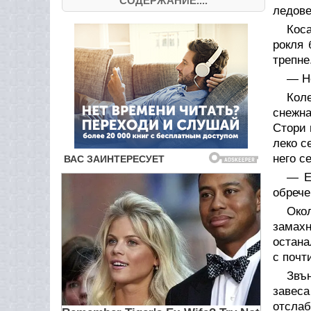
СОДЕРЖАНИЕ....
ледове
Кос
рокля 
трепне
— Не
Коле
снежна
Стори 
леко с
него с
— Е
обрече
Око
замахн
остана
с почт
Звъ
завес
отслаб