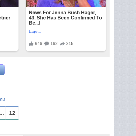
ли
...
12