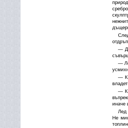
природ
сребро
скулпт
нежнит
дъщери
Сле
отдръп
— Д
съвърш
— Ле
усмихн
— К
владет
— Ка
въпрек
иначе 
Лед 
Не мис
топлин