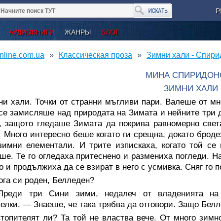
Р
АУДИОКНИГИ
ЖАНРЫ
БЛОГ
nline.com.ua
Классическая проза
Зимни хали - Спир
МИНА СПИРИДОН
ЗИМНИ ХАЛИ
и хали. Точки от странни мъгливи пари. Валеше от мно
се замисляше над природата на Зимата и нейните три 
, защото гледаше Зимата да покрива равномерно свет
. Много интересно беше когато ги срещна, докато брод
зимни елементали. И трите изпискаха, когато той се
ше. Те го огледаха притеснено и размениха погледи. На
о и продължиха да се взират в него с усмивка. Сняг го п
га си роден, Белледен?
реди три Сини зими, недалеч от владенията на 
елки. — Знаеше, че така трябва да отговори. Защо Бел
топителят ли? Та той не властва вече. От много зим