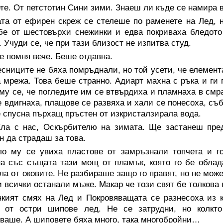
те. От петстотин Сини зими. Знаеш ли къде се намира 
ата от ефирен скреж се стелеше по раменете на Лед, 
бе от шестовърхи снежинки и едва покриваха бледото 
. Учуди се, че при тази близост не изпитва студ.
 помня вече. Беше отдавна.
сниците не бяха помръднали, но той усети, че елемента
 мрежа. Това беше странно. Адиарт махна с ръка и ги 
му се, че погледите им се втвърдиха и пламнаха в смр
е вдигнаха, плащове се развяха и хали се понесоха, с
е спусна пърхащ пръстен от изкристалзирала вода.
ла с нас, Оскърбителю на зимата. Ще застанеш пред
н да страдаш за това.
ло му се увиха пластове от замръзнали топчета и го
а със същата тази мощ от пламък, която го бе облад
ла от оковите. Не разбираше защо го правят, но не може
и всички останали мъже. Макар че този свят бе толкова
нкият смях на Лед и Покровяващата се разнесоха из 
а от остри шипове лед. Не се затрудни, но колкто
ваше. А шиповете бяха много, така многобройни…