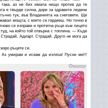
 така, аз не бих имала нищо против да те
ата е твърде силна, дори за здравите ледени
атъчно тук, във Владенията на снеговете. Ще
жавал мощта, с която се гордееш. Но точно в
ново се изправи и протегна ръце към лицето
студ, на който той отвърна с топлина. — Къде
Страдай, Адиарт. Страдай. Друго не мога да
коро ръцете си.
 Аз умирам и искам да изляза! Пусни ме!!!