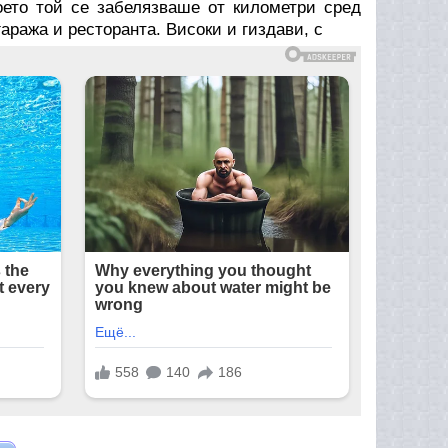
оето той се забелязваше от километри сред
гаража и ресторанта. Високи и гиздави, с