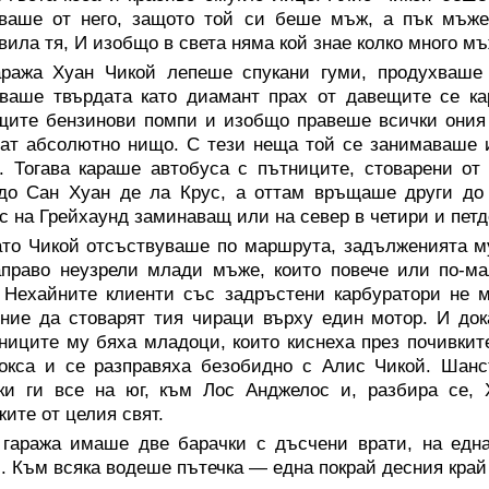
уваше от него, защото той си беше мъж, а пък мъже
вила тя, И изобщо в света няма кой знае колко много мъ
аража Хуан Чикой лепеше спукани гуми, продухваше 
ваше твърдата като диамант прах от давещите се ка
ите бензинови помпи и изобщо правеше всички ония 
ат абсолютно нищо. С тези неща той се занимаваше 
. Тогава караше автобуса с пътниците, стоварени от
до Сан Хуан де ла Крус, а оттам връщаше други до 
с на Грейхаунд заминаващ или на север в четири и петде
ато Чикой отсъствуваше по маршрута, задълженията м
право неузрели млади мъже, които повече или по-ма
 Нехайните клиенти със задръстени карбуратори не 
ние да стоварят тия чираци върху един мотор. И до
иците му бяха младоци, които киснеха през почивките
бокса и се разправяха безобидно с Алис Чикой. Шан
йки ги все на юг, към Лос Анджелос и, разбира се,
ите от целия свят.
 гаража имаше две барачки с дъсчени врати, на едн
. Към всяка водеше пътечка — една покрай десния край 