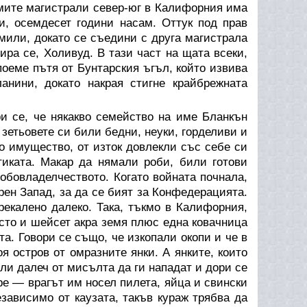
емите магистрали север-юг в Калифорния има
и, осемдесет години насам. Оттук под прав
 мили, докато се съедини с друга магистрала
ира се, Холивуд. В тази част на щата всеки,
поеме пътя от Бунтарския ъгъл, който извива
анини, докато накрая стигне крайбрежната
ри се, че някакво семейство на име Бланкън
зетьовете си били бедни, неуки, горделиви и
о имущество, от изток довлекли със себе си
иката. Макар да нямали роби, били готови
обовладелчеството. Когато войната почнала,
ен Запад, за да се бият за Конфедерацията.
рекалено далеко. Така, тъкмо в Калифорния,
сто и шейсет акра земя плюс една ковачница
. Говори се също, че изкопали окопи и че в
я остров от омразните янки. А янките, които
ли далеч от мисълта да ги нападат и дори се
ре — врагът им носел пилета, яйца и свински
езависимо от каузата, такъв кураж трябва да