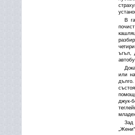
страх
устано
В г
почист
кашлящ
разбир
четири
ъгъл, 
автобу
Док
или на
дълго.
състоя
помощн
джук-
тегле
младеж
Зад
„Жени“