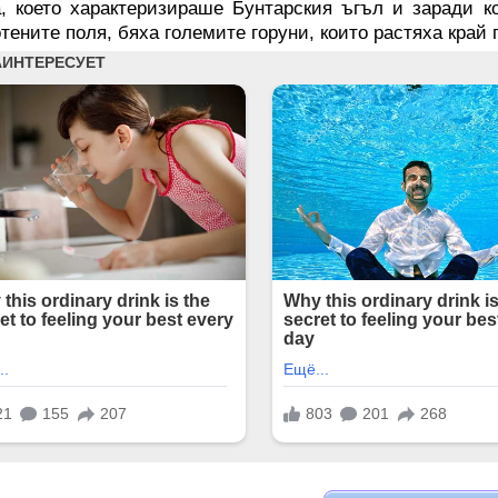
а, което характеризираше Бунтарския ъгъл и заради к
тените поля, бяха големите горуни, които растяха край 