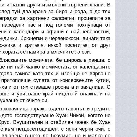
дки и разни други измъчени зърнени храни. В
след туй два крана за бира и сода, а до тях
еградки за хартиени салфетки, процепите за
а наредени пасти под големи похлупаци от
ени с календари и афиши с най-невероятни,
динки, брюнетки и червенокоси, винаги така
жника и зрителя, някой посетител от друг
у хората се намира в млечните жлези.
бляскавите момичета, бе широка в ханша, с
ше ни най-малко момичетата от календарите
ждала такива като тях и изобщо не вярваше
притопляше супата от консервените кутии,
яха и от тях ставаше тросната и заядлива. С
каше и увисваше край лицето й влажна и на
духваше от очите си.
 ковачница гараж, където таванът и гредите
дето господствуваше Хуан Чикой, когато не
Крус. Внушителен и стабилен човек бе Хуан
е към петдесетгодишен, с ясни черни очи, с
 влюбена в него до безумие, но и малко се