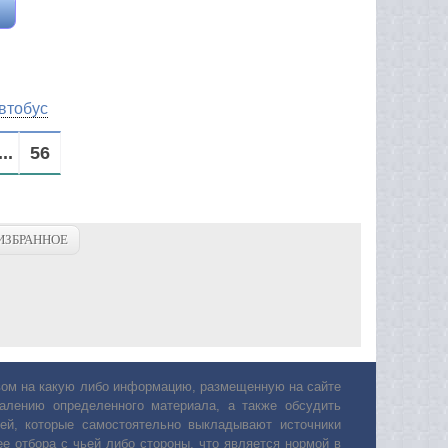
втобус
...
56
ИЗБРАННОЕ
авом на какую либо информацию, размещенную на сайте
лению определенного материала, а также обсудить
ей, которые самостоятельно выкладывают источники
е отбора с чьей либо стороны, что является нормой в