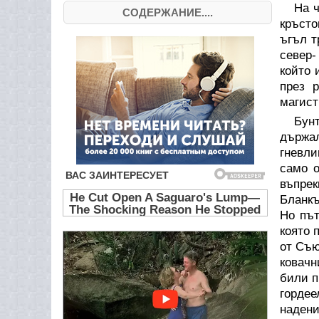
На ч
СОДЕРЖАНИЕ....
кръсто
ъгъл т
север-
който 
през 
магист
Бунт
държал
гневли
само о
въпрек
Бланкъ
Но път
която 
от Съю
ковачн
били п
гордее
надени