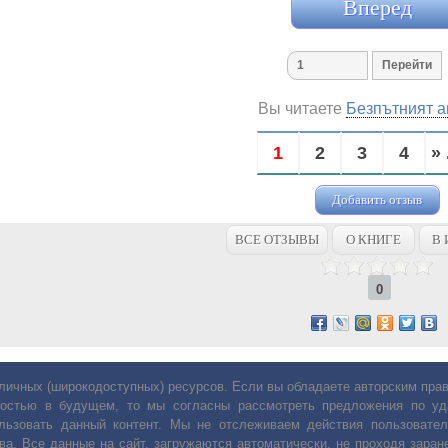
Вперед
Вы читаете
Безпътният а
1
2
3
4
» 
Добавить отзыв
ВСЕ ОТЗЫВЫ
О КНИГЕ
В 
0
личных (широкодоступных) ресурсов. Если вы обладаете авторским пр
остью в будущем, то мы согласны рассмотреть предложения по уда
льзовать данный контент. Мы не отслеживаем действия пользовател
ва. Все данные на сайт, загружаются автоматически, не проходя заране