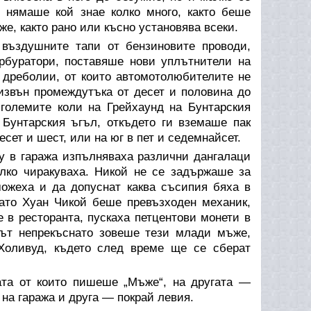
 нямаше кой знае колко много, както беше
же, както рано или късно установява всеки.
въздушните тапи от бензиновите проводи,
рбуратори, поставяше нови уплътнители на
дреболии, от които автомотолюбителите не
извън промеждутъка от десет и половина до
 големите коли на Грейхаунд на Бунтарския
Бунтарския ъгъл, откъдето ги вземаше пак
сет и шест, или на юг в пет и седемнайсет.
у в гаража изпълняваха различни дангалаци
лко чиракуваха. Никой не се задържаше за
можеха и да допуснат каква съсипия бяха в
като Хуан Чикой беше превъзходен механик,
 в ресторанта, пускаха петцентови монети в
сът непрекъснато зовеше тези млади мъже,
 Холивуд, където след време ще се сберат
ата от които пишеше „Мъже“, на другата —
на гаража и друга — покрай левия.