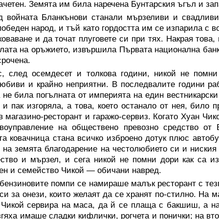
ачетен. Земята им била наречена Бунтарския ъгъл и зап
д войната Бланкънови станали мързеливи и свадливи,
победен народ, и тъй като гордостта им се изпарила с в
коваване и да точат плуговете си при тях. Накрая това
лата на оръжието, извършила Първата национална банк
срочена.
с, след осемдесет и толкова години, никой не помни
юбиви и крайно неприятни. В последвалите години раб
 не била погълната от империята на един вестникарски
 и пак изгоряла, а това, което останало от нея, било 
в магазино-ресторант и гаражо-сервиз. Когато Хуан Чик
авоуправление на обществено превозно средство от 
а ковачница стана всичко изброено дотук плюс автобу
 на земята благодарение на честолюбието си и ниския 
ство и мързел, и сега никой не помни дори как са и
ен и семейство Чикой — обичани навред.
бензиновите помпи се намираше малък ресторант с тезг
си за онези, които желаят да се хранят по-стилно. На м
Чикой сервира на маса, да й се плаща с бакшиш, а н
згяха имаше сладки кифлички, рогчета и понички; на вт