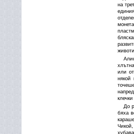
на тре
единия
отделе
монет
пластм
бляска
развит
животи
Али
хлътна
или от
някой 
точеше
напред
клечки
До р
бяха в
караше
Чикой,
хубава