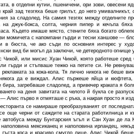
тата, в отделни кутии, пшеничени, ори зови, овесени я
 край зад тезгяха беше грилът, до него умивалникът, 
ния за сладолед. На самия тезгях между отделните пр
а на джук-бокса, солта, черния пипер и кечъпа бях
аса. Където имаше място, стените бяха богато облеп
ви момичета с напомпани гърди и тесни ханшове — блон
и в бюста, че ако съди по основния интерес у худо
нски вид би могъл да заключи, че детеродното огнище 
с Чикой, или мисис Хуан Чикой, която работеше сред 
ли гърди и стъпваше тежко на петите си. Не ревнува
 рекламата за кока-кола. Тя лично никога не беше ви
някога да е виждал. Алис пържеше яйца и кюфтета, 
 бира, загребваше сладолед, а привечер краката я бол
ването на деня завитата на челото й букла се разпус
 — Алис първо я отмяташе с ръка, а накрая просто я из
есторанта се намираше преобразуваният от последната
се още черни от саждите на старата работилница и къ
 автобуса между Бунтарския ъгъл и Сан Хуан де ла 
 наполовина мексиканец и наполовина ирландец, някъд
 гъста коса и красиво смугло лице. Алис Чикой беше