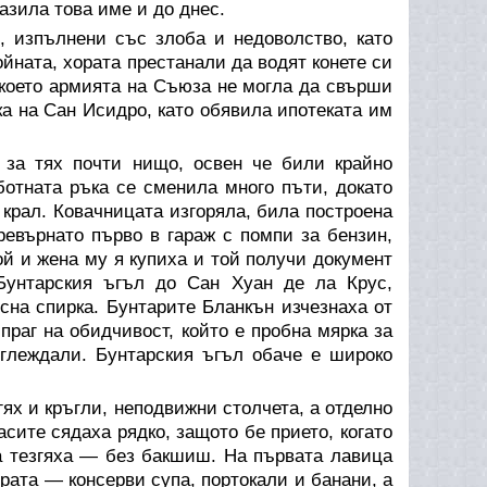
азила това име и до днес.
 изпълнени със злоба и недоволство, като
ойната, хората престанали да водят конете си
, което армията на Съюза не могла да свърши
а на Сан Исидро, като обявила ипотеката им
 за тях почти нищо, освен че били крайно
отната ръка се сменила много пъти, докато
 крал. Ковачницата изгоряла, била построена
превърнато първо в гараж с помпи за бензин,
ой и жена му я купиха и той получи документ
Бунтарския ъгъл до Сан Хуан де ла Крус,
сна спирка. Бунтарите Бланкън изчезнаха от
праг на обидчивост, който е пробна мярка за
зглеждали. Бунтарския ъгъл обаче е широко
ях и кръгли, неподвижни столчета, а отделно
асите сядаха рядко, защото бе прието, когато
а тезгяха — без бакшиш. На първата лавица
ората — консерви супа, портокали и банани, а