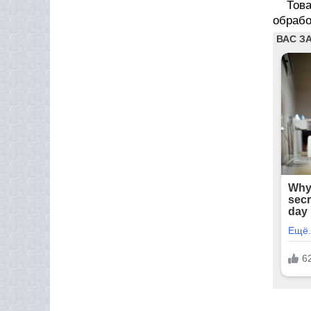
Тов
обрабо