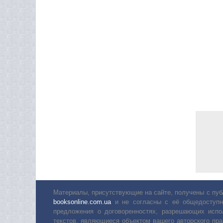
Материалы, присутствующие на сайте, получены с пуб
booksonline.com.ua
и не согласны с её общедоступн
предложения о договоренностях, разрешающих испо
текстов, являющиеся объектом вашего авторского пра