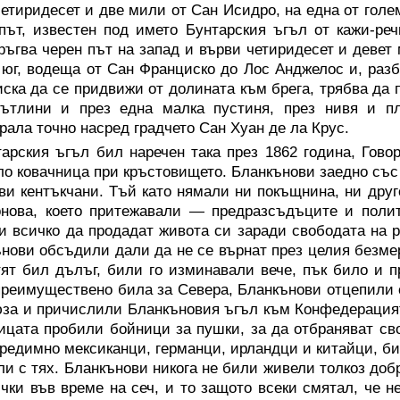
етиридесет и две мили от Сан Исидро, на една от гол
път, известен под името Бунтарския ъгъл от кажи-реч
ръгва черен път на запад и върви четиридесет и девет
 юг, водеща от Сан Франциско до Лос Анджелос и, разб
иска да се придвижи от долината към брега, трябва да 
рътлини и през една малка пустиня, през нивя и пл
рала точно насред градчето Сан Хуан де ла Крус.
арския ъгъл бил наречен така през 1862 година, Гово
о ковачница при кръстовището. Бланкънови заедно със 
ви кентъкчани. Тъй като нямали ни покъщнина, ни друг
нова, което притежавали — предразсъдъците и полит
и всичко да продадат живота си заради свободата на р
нови обсъдили дали да не се върнат през целия безмер
ят бил дълъг, били го изминавали вече, пък било и п
преимуществено била за Севера, Бланкънови отцепили 
за и причислили Бланкъновия ъгъл към Конфедерацията
ицата пробили бойници за пушки, за да отбраняват сво
редимно мексиканци, германци, ирландци и китайци, би
ли с тях. Бланкънови никога не били живели толкоз доб
чки във време на сеч, и то защото всеки смятал, че н