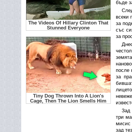
бъде з
Сле
всеки 
за под
със си
за про
Дне
честол
земята
наново
после 
за пр
бившат
лицето
невеже
извест
Зад 
три ма
мисис 
зад те