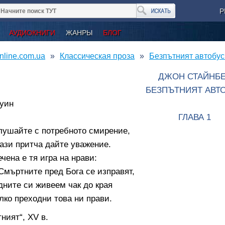
Р
АУДИОКНИГИ
ЖАНРЫ
БЛОГ
nline.com.ua
Классическая проза
Безпътният автобус
ДЖОН СТАЙНБ
БЕЗПЪТНИЯТ АВТ
Гуин
ГЛАВА 1
лушайте с потребното смирение,
ази притча дайте уважение.
чена е тя игра на нрави:
Смъртните пред Бога се изправят,
дните си живеем чак до края
лко преходни това ни прави.
ният“, XV в.