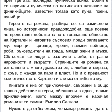
през третата, последна, пуническа война. Войните
се наричали пунически по латинското название на
финикийците, известни тогава като пуни, поени,
пунийци.
Героите на романа, разбира се, са измислени
лица, но исторически правдоподобни, още повече
че представят действителното тогавашно общество
на Картаген и неговите съсловия преди загиването
му: моряци, търговци, жреци, наемни войници,
роби, ръководители на града, млади жени и мъже.
Сблъскват се люде с различни съдби, от разни
народности и възрасти. Страниците на романа са
изпълнени с много драматизъм, с любов и омраза,
с кръв, с жажда за пари и власт. Но и с преданост
към отечеството Картаген и с мъка от гибелта му.
Книгата е низ от приключения, свързани в общо
главно действие и герои, обединени в едно „голямо
приключение“, както между впрочем е наричал
романите си самият Емилио Салгари.
Нужно е да отбележим, че макар романът да е с