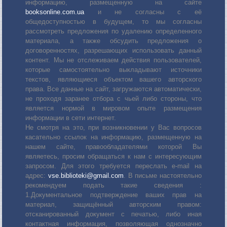
информацию, размещенную на сайте
booksonline.com.ua
и не согласны с её
общедоступностью в будущем, то мы согласны
рассмотреть предложения по удалению определенного
материала, а также обсудить предложения о
договоренностях, разрешающих использовать данный
контент. Мы не отслеживаем действия пользователей,
которые самостоятельно выкладывают источники
текстов, являющиеся объектом вашего авторского
права. Все данные на сайт, загружаются автоматически,
не проходя заранее отбора с чьей либо стороны, что
является нормой в мировом опыте размещения
информации в сети интернет.
Не смотря на это, при возникновении у Вас вопросов
касательно ссылок на информацию, размещенную на
нашем сайте, правообладателями которой Вы
являетесь, просим обращаться к нам с интересующим
запросом. Для этого требуется переслать е-mail на
адрес:
vse.biblioteki@gmail.com
. В письме настоятельно
рекомендуем подать такие сведения :
1.Документальное подтверждение ваших прав на
материал, защищённый авторским правом:
отсканированный документ с печатью, либо иная
контактная информация, позволяющая однозначно