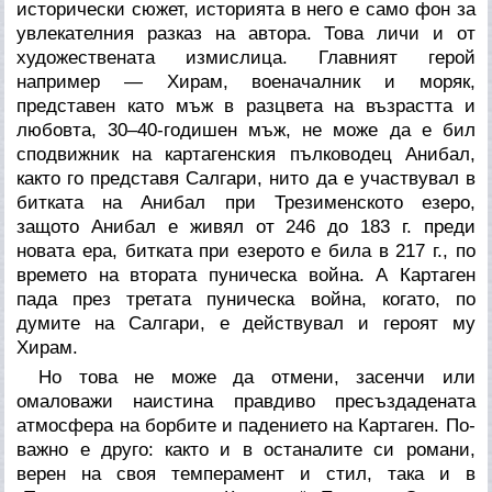
исторически сюжет, историята в него е само фон за
увлекателния разказ на автора. Това личи и от
художествената измислица. Главният герой
например — Хирам, военачалник и моряк,
представен като мъж в разцвета на възрастта и
любовта, 30–40-годишен мъж, не може да е бил
сподвижник на картагенския пълководец Анибал,
както го представя Салгари, нито да е участвувал в
битката на Анибал при Трезименското езеро,
защото Анибал е живял от 246 до 183 г. преди
новата ера, битката при езерото е била в 217 г., по
времето на втората пуническа война. А Картаген
пада през третата пуническа война, когато, по
думите на Салгари, е действувал и героят му
Хирам.
Но това не може да отмени, засенчи или
омаловажи наистина правдиво пресъздадената
атмосфера на борбите и падението на Картаген. По-
важно е друго: както и в останалите си романи,
верен на своя темперамент и стил, така и в