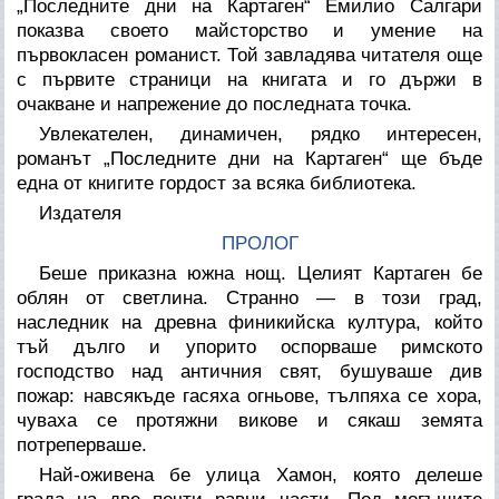
„Последните дни на Картаген“ Емилио Салгари
показва своето майсторство и умение на
първокласен романист. Той завладява читателя още
с първите страници на книгата и го държи в
очакване и напрежение до последната точка.
Увлекателен, динамичен, рядко интересен,
романът „Последните дни на Картаген“ ще бъде
една от книгите гордост за всяка библиотека.
Издателя
ПРОЛОГ
Беше приказна южна нощ. Целият Картаген бе
облян от светлина. Странно — в този град,
наследник на древна финикийска култура, който
тъй дълго и упорито оспорваше римското
господство над античния свят, бушуваше див
пожар: навсякъде гасяха огньове, тълпяха се хора,
чуваха се протяжни викове и сякаш земята
потреперваше.
Най-оживена бе улица Хамон, която делеше