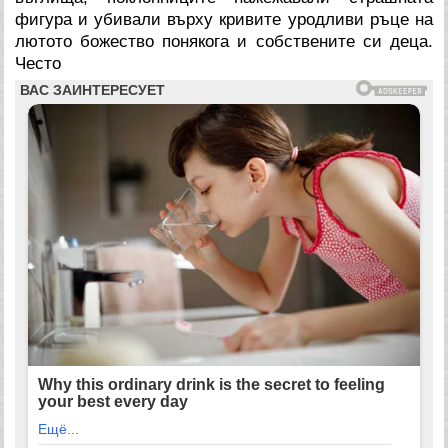
фигура и убивали върху кривите уродливи ръце на
лютото божество понякога и собствените си деца.
Често