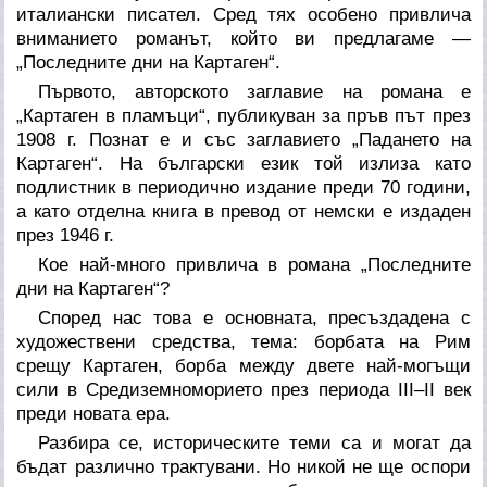
италиански писател. Сред тях особено привлича
вниманието романът, който ви предлагаме —
„Последните дни на Картаген“.
Първото, авторското заглавие на романа е
„Картаген в пламъци“, публикуван за пръв път през
1908 г. Познат е и със заглавието „Падането на
Картаген“. На български език той излиза като
подлистник в периодично издание преди 70 години,
а като отделна книга в превод от немски е издаден
през 1946 г.
Кое най-много привлича в романа „Последните
дни на Картаген“?
Според нас това е основната, пресъздадена с
художествени средства, тема: борбата на Рим
срещу Картаген, борба между двете най-могъщи
сили в Средиземноморието през периода III–II век
преди новата ера.
Разбира се, историческите теми са и могат да
бъдат различно трактувани. Но никой не ще оспори