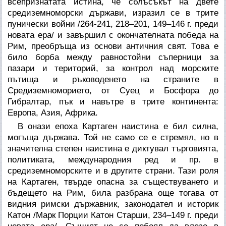
всепризнатата истина, че сблъсъкът на двете
средиземноморски държави, изразил се в трите
пунически войни /264-241, 218–201, 149–146 г. преди
новата ера/ и завършил с окончателната победа на
Рим, преобръща из основи античния свят. Това е
било борба между равностойни съперници за
пазари и територий, за контрол над морските
пътища и ръководенето на страните в
Средиземноморието, от Суец и Босфора до
Гибралтар, пък и навътре в трите континента:
Европа, Азия, Африка.
В онази епоха Картаген наистина е бил силна,
могъща държава. Той не само се е стремял, но в
значителна степен наистина е диктувал търговията,
политиката, международния ред и пр. в
средиземноморските и в другите страни. Тази роля
на Картаген, твърде опасна за съществуването и
бъдещето на Рим, била разбрана още тогава от
видния римски държавник, законодател и историк
Катон /Марк Порции Катон Старши, 234–149 г. преди