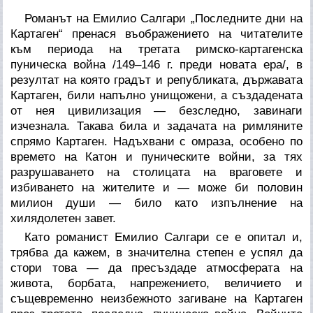
Романът на Емилио Салгари „Последните дни на
Картаген“ пренася въображението на читателите
към периода на третата римско-картагенска
пуническа война /149–146 г. преди новата ера/, в
резултат на която градът и републиката, държавата
Картаген, били напълно унищожени, а създадената
от нея цивилизация — безследно, завинаги
изчезнала. Такава била и задачата на римляните
спрямо Картаген. Надъхвани с омраза, особено по
времето на Катон и пуническите войни, за тях
разрушаването на столицата на враговете и
избиването на жителите и — може би половин
милион души — било като изпълнение на
хилядолетен завет.
Като романист Емилио Салгари се е опитал и,
трябва да кажем, в значителна степен е успял да
стори това — да пресъздаде атмосферата на
живота, борбата, напрежението, величието и
същевременно неизбежното загиване на Картаген