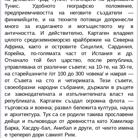
Тунис. Удобното географско положение,
предприемчивостта на неговите създатели —
финикийците, и на техните потомци допринесли
много за издигането и могъществото му в
античността. И действително, Картаген владеел
цялото средиземноморско крайбрежие на Северна
Африка, както и островите Сицилия, Сардиния,
Корейка, по-голямата част от Испания и др.
Отначало той бил царство, после република,
управлявана от различни съвети: на 10-те, на 30-те,
на старейшините /от 100 до 300 човека/ и накрая —
от Съвета на сто и четиримата. Тези съвети,
своеобразни народни събрания, държали в ръцете
си законодателната и изпълнителната власт на
републиката. Картаген създал огромна флота —
търговска и военна; развил бележита култура, наука
и архитектура. Тук са се родили такива прославени
дейци и пълководци от древността като Хамилкар
Барка, Хасдру-бал, Анибал и други, от чиито имена
е треперел дори самият Рим.