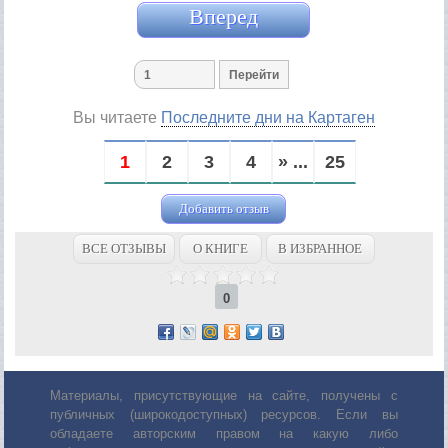
Вперед
Вы читаете
Последните дни на Картаген
1
2
3
4
» ...
25
Добавить отзыв
ВСЕ ОТЗЫВЫ
О КНИГЕ
В ИЗБРАННОЕ
0
Материалы, присутствующие на сайте, получены с
публичных (широкодоступных) ресурсов. Если вы
обладаете авторским правом на какую либо