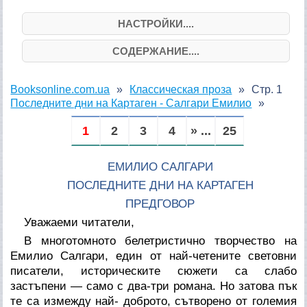
НАСТРОЙКИ....
СОДЕРЖАНИЕ....
Booksonline.com.ua
Классическая проза
Стр. 1
Последните дни на Картаген - Салгари Емилио
1
2
3
4
» ...
25
ЕМИЛИО САЛГАРИ
ПОСЛЕДНИТЕ ДНИ НА КАРТАГЕН
ПРЕДГОВОР
Уважаеми читатели,
В многотомното белетристично творчество на
Емилио Салгари, един от най-четените световни
писатели, историческите сюжети са слабо
застъпени — само с два-три романа. Но затова пък
те са измежду най- доброто, сътворено от големия