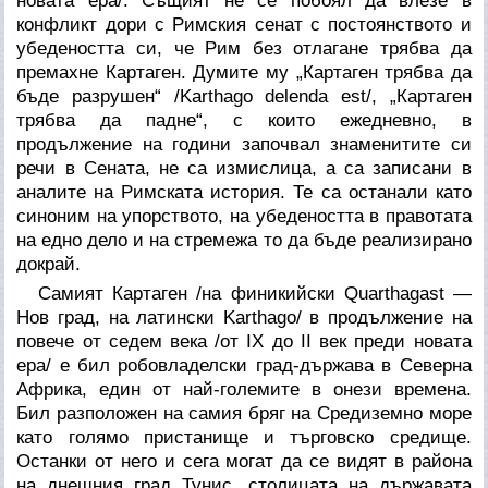
новата ера/. Същият не се побоял да влезе в
конфликт дори с Римския сенат с постоянството и
убедеността си, че Рим без отлагане трябва да
премахне Картаген. Думите му „Картаген трябва да
бъде разрушен“ /Karthago delenda est/, „Картаген
трябва да падне“, с които ежедневно, в
продължение на години започвал знаменитите си
речи в Сената, не са измислица, а са записани в
аналите на Римската история. Те са останали като
синоним на упорството, на убедеността в правотата
на едно дело и на стремежа то да бъде реализирано
докрай.
Самият Картаген /на финикийски Quarthagast —
Нов град, на латински Karthago/ в продължение на
повече от седем века /от IX до II век преди новата
ера/ е бил робовладелски град-държава в Северна
Африка, един от най-големите в онези времена.
Бил разположен на самия бряг на Средиземно море
като голямо пристанище и търговско средище.
Останки от него и сега могат да се видят в района
на днешния град Тунис, столицата на държавата