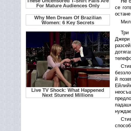
Не б
се гот
остане
Мили
Три
Джери 
разсе
дотяга
телефо
Сти
беззло
й позв
Ейлийн
неосъ
предл
падаше
нуждае
Сти
способ