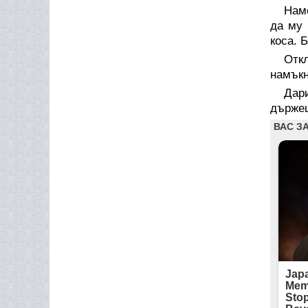
Наме
да му 
коса. 
Откл
намъкн
Дари
държеш