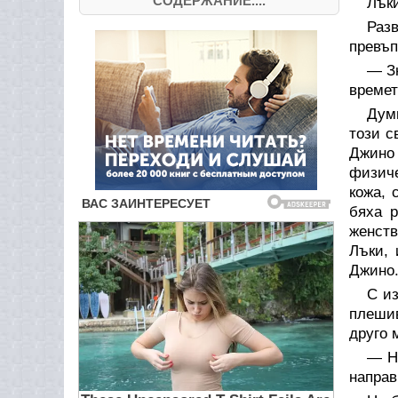
СОДЕРЖАНИЕ....
Лък
Раз
превъ
— Зн
времет
Дум
този с
Джино 
физич
кожа, 
бяха 
женств
Лъки, 
Джино
С из
плешив
друго 
— Н
направ