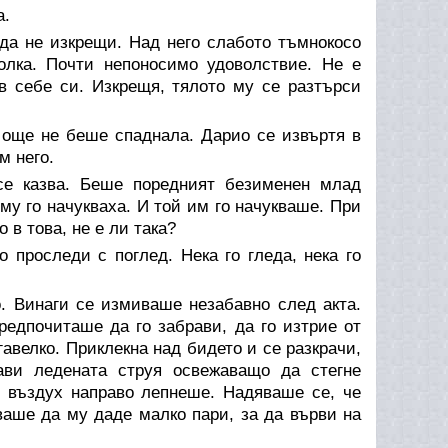
а.
 да не изкрещи. Над него слабото тъмнокосо
олка. Почти непоносимо удоволствие. Не е
себе си. Изкрещя, тялото му се разтърси
 още не беше спаднала. Дарио се извъртя в
м него.
се казва. Беше поредният безименен млад
 му го начукваха. И той им го начукваше. При
 в това, не е ли така?
 проследи с поглед. Нека го гледа, нека го
о. Винаги се измиваше незабавно след акта.
едпочиташе да го забрави, да го изтрие от
велко. Приклекна над бидето и се разкрачи,
ави ледената струя освежаващо да стегне
т въздух направо лепнеше. Надяваше се, че
аше да му даде малко пари, за да върви на