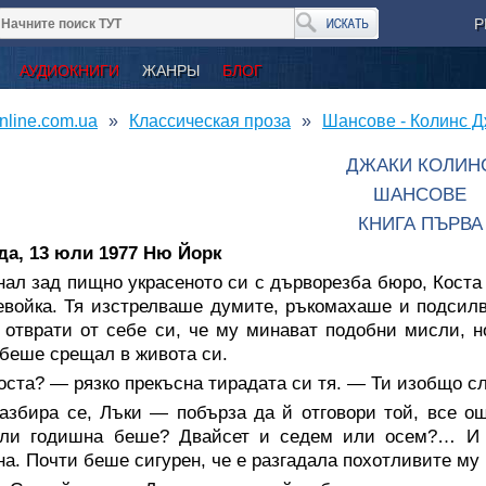
Р
АУДИОКНИГИ
ЖАНРЫ
БЛОГ
nline.com.ua
Классическая проза
Шансове - Колинс 
ДЖАКИ КОЛИН
ШАНСОВЕ
КНИГА ПЪРВА
да, 13 юли 1977 Ню Йорк
ал зад пищно украсеното си с дърворезба бюро, Коста
евойка. Тя изстрелваше думите, ръкомахаше и подсилв
 отврати от себе си, че му минават подобни мисли, н
 беше срещал в живота си.
оста? — рязко прекъсна тирадата си тя. — Ти изобщо 
азбира се, Лъки — побърза да й отговори той, все о
 ли годишна беше? Двайсет и седем или осем?… И 
на. Почти беше сигурен, че е разгадала похотливите му