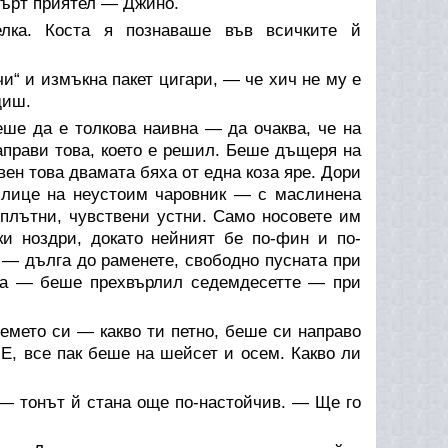
мърт приятел — Джино.
елка. Коста я познаваше във всичките й
чи“ и измъкна пакет цигари, — че хич не му е
диш.
еше да е толкова наивна — да очаква, че на
аправи това, което е решил. Беше дъщеря на
вен това двамата бяха от една коза яре. Дори
 лице на неустоим чаровник — с маслинена
 плътни, чувствени устни. Само носовете им
и ноздри, докато нейният бе по-фин и по-
 — дълга до раменете, свободно пусната при
тта — беше прехвърлил седемдесетте — при
емето си — какво ти петно, беше си направо
Е, все пак беше на шейсет и осем. Какво ли
— тонът й стана още по-настойчив. — Ще го