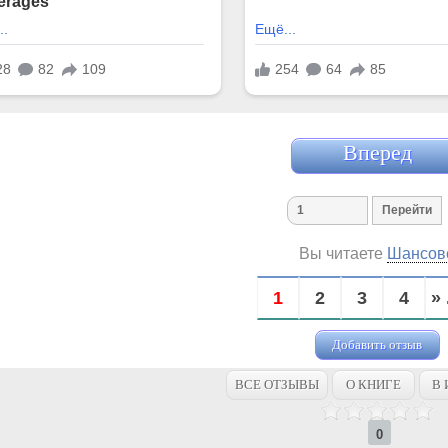
Вперед
Вы читаете
Шансов
1
2
3
4
» 
Добавить отзыв
ВСЕ ОТЗЫВЫ
О КНИГЕ
В 
0