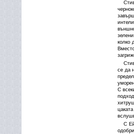
Сти
чернок
завър
интели
външно
зелени
колко 
Вмест
загриж
Стив
се да 
преде
уморен
С всек
подхо
хитруш
цаката
вслушв
С Е
одобри