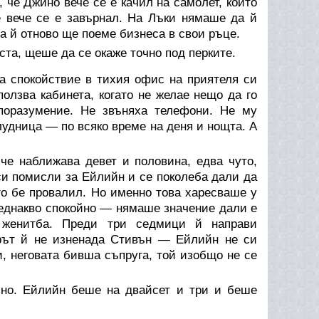
 че Джино вече се е качил на самолет, който
е вече се е завърнал. На Лъки нямаше да й
а й отново ще поеме бизнеса в свои ръце.
ста, щеше да се окаже точно под перките.
а спокойствие в тихия офис на приятеля си
лзва кабинета, когато не желае нещо да го
поразумение. Не звъняха телефони. Не му
лудница — по всяко време на деня и нощта. А
 че наближава девет и половина, едва чуто,
 си помисли за Ейлийн и се поколеба дали да
го бе провалил. Но именно това харесваше у
еднакво спокойно — нямаше значение дали е
 женитба. Преди три седмици й направи
орът й не изненада Стивън — Ейлийн не си
, неговата бивша съпруга, той изобщо не се
но. Ейлийн беше на двайсет и три и беше