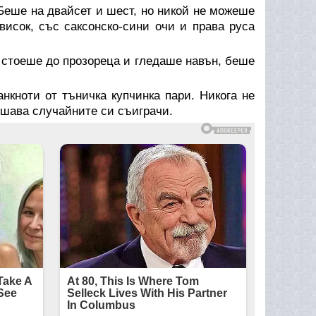
Беше на двайсет и шест, но никой не можеше
висок, със саксонско-сини очи и права руса
 стоеше до прозореца и гледаше навън, беше
нкноти от тъничка купчинка пари. Никога не
шава случайните си съиграчи.