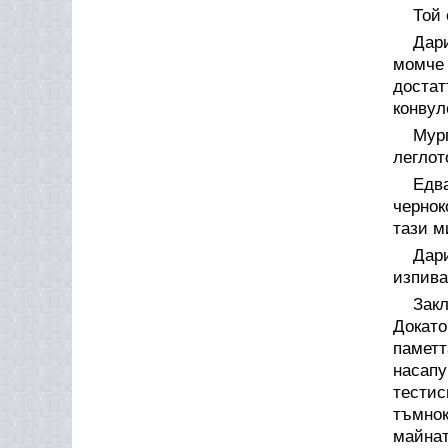
Той 
Дар
момче
доста
конвул
Мур
леглот
Едв
чернок
тази м
Дар
изпива
Зак
Докато
паметт
насап
тестис
тъмнок
майнат