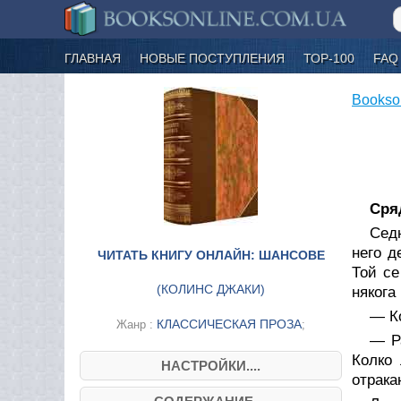
ГЛАВНАЯ
НОВЫЕ ПОСТУПЛЕНИЯ
ТОР-100
FAQ
Bookso
Сря
Седн
него д
ЧИТАТЬ КНИГУ ОНЛАЙН: ШАНСОВЕ
Той се
(
КОЛИНС ДЖАКИ
)
някога
— К
КЛАССИЧЕСКАЯ ПРОЗА
Жанр :
;
— Р
Колко
НАСТРОЙКИ....
отрака