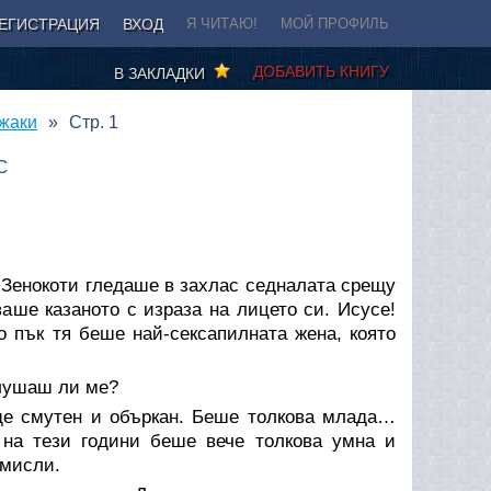
ЕГИСТРАЦИЯ
ВХОД
Я ЧИТАЮ!
МОЙ ПРОФИЛЬ
ДОБАВИТЬ КНИГУ
В ЗАКЛАДКИ
Джаки
Стр. 1
С
 Зенокоти гледаше в захлас седналата срещу
аше казаното с израза на лицето си. Исусе!
о пък тя беше най-сексапилната жена, която
слушаш ли ме?
ще смутен и объркан. Беше толкова млада…
на тези години беше вече толкова умна и
 мисли.