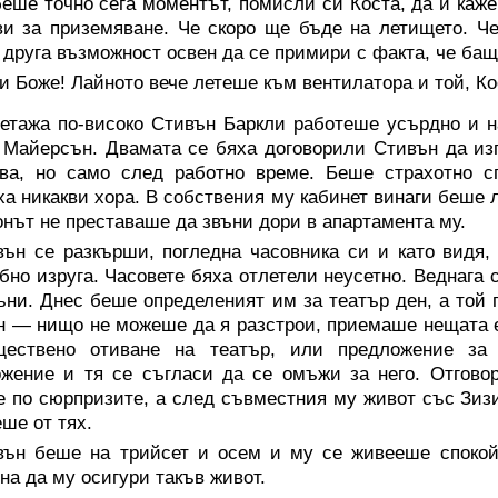
еше точно сега моментът, помисли си Коста, да й каже,
ви за приземяване. Че скоро ще бъде на летището. Ч
 друга възможност освен да се примири с факта, че бащ
 Боже! Лайното вече летеше към вентилатора и той, Ко
 етажа по-високо Стивън Баркли работеше усърдно и н
Майерсън. Двамата се бяха договорили Стивън да изпо
йва, но само след работно време. Беше страхотно с
ха никакви хора. В собствения му кабинет винаги беше 
нът не преставаше да звъни дори в апартамента му.
вън се разкърши, погледна часовника си и като видя,
бно изруга. Часовете бяха отлетели неусетно. Веднага
ъни. Днес беше определеният им за театър ден, а той 
 — нищо не можеше да я разстрои, приемаше нещата 
ществено отиване на театър, или предложение за
ожение и тя се съгласи да се омъжи за него. Отгов
 по сюрпризите, а след съвместния му живот със Зизи
ше от тях.
вън беше на трийсет и осем и му се живееше спокой
на да му осигури такъв живот.