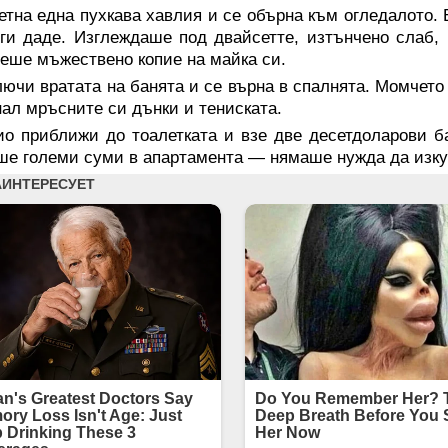
тна една пухкава хавлия и се обърна към огледалото. 
ги даде. Изглеждаше под двайсетте, изтънчено слаб, 
Беше мъжествено копие на майка си.
ючи вратата на банята и се върна в спалнята. Момчето
ал мръсните си дънки и тениската.
о приближи до тоалетката и взе две десетдоларови ба
е големи суми в апартамента — нямаше нужда да изку