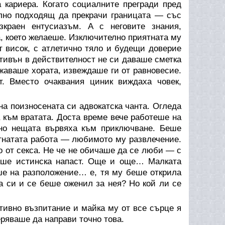
кариера. Когато социалните прегради пред
елно подходящ да прекрачи границата — със
краен ентусиазъм. А с неговите знания,
ва, което желаеше. Изключително приятната му
 висок, с атлетично тяло и будещи доверие
Стивън в действителност не си даваше сметка
ъжаваше хората, извеждаше ги от равновесие.
т. Вместо очаквания циник виждаха човек,
а поизносената си адвокатска чанта. Огледа
а към вратата. Доста време вече работеше на
 но нещата вървяха към приключване. Беше
егнатата работа — любимото му развлечение.
о от секса. Не че не обичаше да се люби — с
еше истинска напаст. Още и още… Малката
ше на разположение… е, тя му беше открила
 си и се беше оженил за нея? Но кой ли се
тивно възпитание и майка му от все сърце я
еряваше да направи точно това.