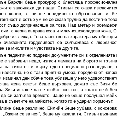
вън Баркли беше прокурор с блестяща професионална 
ожите започнаха да падат, Стивън се оказа изключит
шен колеж, с висше юридическо образование и без
гентност и остър ум не се оказа трудно да постигне то
ст също допринасяше за това. Над метър и осемдесет
 очи, с черна къдрава коса и млечношоколадова кожа, 
добре изглежда. Това качество на характера му обезор
о очакваната горделивост се сблъскваха с любезнос
ен за мислите и чувствата на другите.
ън педантично подреди документите си в отделенията н
не е забравил нещо, изгаси лампата на бюрото и тръгн
ла на силите си върху едно специално разследване,
 наистина, но с тази приятна умора, породена от напр
и изминал ден обаче това убиваше у него удоволствиет
дяща жена сексът беше върховен, докато със Зизи б
а Зизи искаше да се любят нонстоп, а когато не й бе
 да си запълва времето. Защо не беше послушал майка
а в съветите на майките, когато го е ударил хормонът.
йлийн беше различно. Ейлийн беше хубава, с консерва
. „Ожени се за нея“, беше му казала тя. Стивън възнам