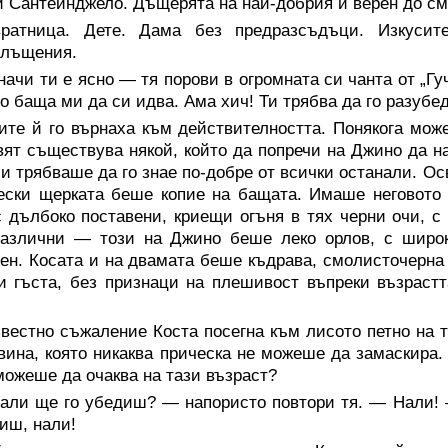
и Сантейнджело. Дъщерята на най-добрия и верен до с
вратница. Дете. Дама без предразсъдъци. Изкусит
плъщения.
ачи ти е ясно — тя порови в огромната си чанта от „Гу
о баща ми да си идва. Ама хич! Ти трябва да го разубе
ите й го върнаха към действителността. Понякога мож
вят съществува някой, който да попречи на Джино да н
и трябваше да го знае по-добре от всички останали. Ос
ески щерката беше копие на бащата. Имаше неговото
с дълбоко поставени, криещи огъня в тях черни очи, с
различни — този на Джино беше леко орлов, с широк
ен. Косата и на двамата беше къдрава, смолисточерна
и гъста, без признаци на плешивост въпреки възрас
.
вестно съжаление Коста посегна към лисото петно на т
ина, която никаква прическа не можеше да замаскира. 
можеше да очаква на тази възраст?
али ще го убедиш? — напористо повтори тя. — Нали! 
иш, нали!