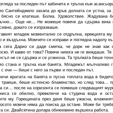
огледа за последен път кабинета и тръгна към асансьор
ио Сантейнджело захапа до кръв долната си устна, за
 бясно се клатеше. Болка. Удоволствие. Жадувана б
тъчно… Още не… Не можеше повече да сдържа вика в 
сивно, докато се изпразваше.
гавият младеж моментално се отдръпна, ерекцията му
о и въздъхна. Момчето се изправи и погледна надолу къ
а сега Дарио си даде сметка, че дори не знае как 
оско. И какво от това? Повече никога не ги виждаше. Те
исъл не се сдържа и се усмихна. Та тръпката беше точно
ио стана и тръгна към банята. Младежът мълчаливо го
 с очи — беше с него за първи и последен път.
лючи вратата на банята и пусна топлата вода в бидет
 траеше, беше истинско блаженство, но след това… пр
а си… после на хоризонта се появеше следващият мурга
униса се обилно, превключи на студена вода и ост
ите му. Горещината през деня беше ужасна, влажния
осото момче няма да поиска да остане. Може би трябв
а си. Двайсетина долара обикновено вършеха работа.