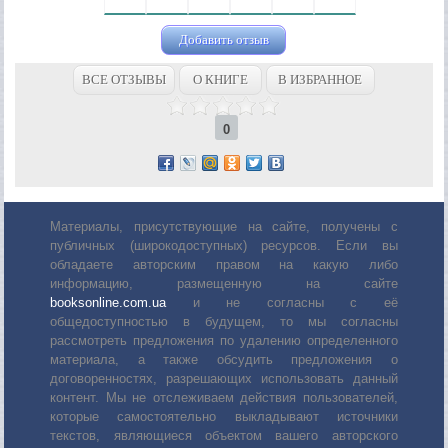
Добавить отзыв
ВСЕ ОТЗЫВЫ
О КНИГЕ
В ИЗБРАННОЕ
0
Материалы, присутствующие на сайте, получены с
публичных (широкодоступных) ресурсов. Если вы
обладаете авторским правом на какую либо
информацию, размещенную на сайте
booksonline.com.ua
и не согласны с её
общедоступностью в будущем, то мы согласны
рассмотреть предложения по удалению определенного
материала, а также обсудить предложения о
договоренностях, разрешающих использовать данный
контент. Мы не отслеживаем действия пользователей,
которые самостоятельно выкладывают источники
текстов, являющиеся объектом вашего авторского