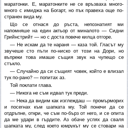
маратонки. Е, маратонките не се връзваха много-
много с имиджа на Богарт, но пък правеха още по-
странен вида му.
Що се отнася до ръста, непознатият ми
напомняше на един актьор от миналото — Сидни
Грийнстрийт — но с доста повече килца отгоре.
— Не искам да те нараня — каза той. Гласът му
звучеше сто пъти по-ниско от този на Дори, но
въпреки това имаше същия звук на чупещо се
стъкло.
— Случайно да си същият човек, който е влизал
тук по-рано? — попитах аз.
Той поклати глава.
— Никога не съм идвал тук преди.
— Нека да видим как изглеждаш — промърморих
и посегнах към шапката му. Той понечи да се
отдръпне, откри, че съм по-бърз от него, и се опита
да ме удари в гърдите. Аз обаче успях да сваля
шапката му, след което юмрукът му се стовари на