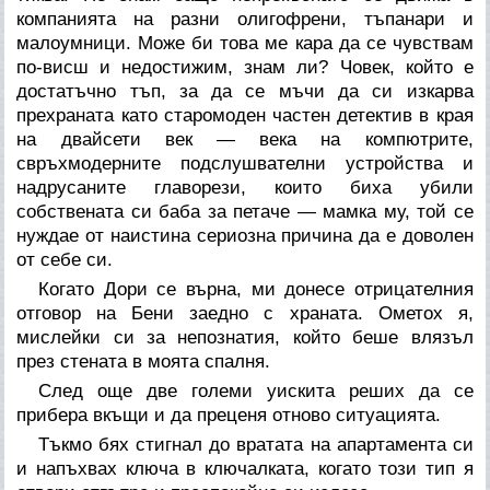
компанията на разни олигофрени, тъпанари и
малоумници. Може би това ме кара да се чувствам
по-висш и недостижим, знам ли? Човек, който е
достатъчно тъп, за да се мъчи да си изкарва
прехраната като старомоден частен детектив в края
на двайсети век — века на компютрите,
свръхмодерните подслушвателни устройства и
надрусаните главорези, които биха убили
собствената си баба за петаче — мамка му, той се
нуждае от наистина сериозна причина да е доволен
от себе си.
Когато Дори се върна, ми донесе отрицателния
отговор на Бени заедно с храната. Ометох я,
мислейки си за непознатия, който беше влязъл
през стената в моята спалня.
След още две големи уискита реших да се
прибера вкъщи и да преценя отново ситуацията.
Тъкмо бях стигнал до вратата на апартамента си
и напъхвах ключа в ключалката, когато този тип я