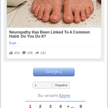
Вперед
Вы читаете
Бруно
1
2
3
4
» ...
9