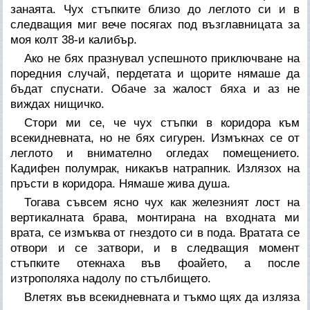
занаята. Чух стъпките близо до леглото си и в
следващия миг вече посягах под възглавницата за
моя колт 38-и калибър.
Ако не бях празнувал успешното приключване на
поредния случай, пердетата и щорите нямаше да
бъдат спуснати. Обаче за жалост бяха и аз не
виждах нищичко.
Стори ми се, че чух стъпки в коридора към
всекидневната, но не бях сигурен. Измъкнах се от
леглото и внимателно огледах помещението.
Кадифен полумрак, никакъв натрапник. Излязох на
пръсти в коридора. Нямаше жива душа.
Тогава съвсем ясно чух как железният лост на
вертикалната брава, монтирана на входната ми
врата, се измъква от гнездото си в пода. Вратата се
отвори и се затвори, и в следващия момент
стъпките отекнаха във фоайето, а после
изтрополяха надолу по стълбището.
Влетях във всекидневната и тъкмо щях да изляза