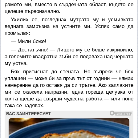
рамото ми, вместо в сърдечната област, където се
целеше първоначално.
Ухилих се, погледнах мутрата му и усмивката
веднага замръзна на устните ми. Успях само да
промълвя:
— Мили боже!
— Достатъчно! — Лицето му се беше изкривило,
а големите квадратни зъби се подаваха над черната
му устна.
Бях притиснат до стената. Но въпреки че бях
уплашен — може би за пръв път от години — нямах
намерение да го оставя да си тръгне. Ако заплахите
ми се окажеха напразни, една гореща целувка от
колта щеше да свърши чудесна работа — или поне
така се надявах.