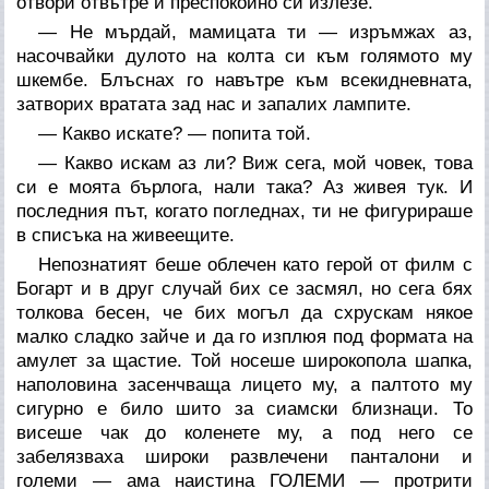
отвори отвътре и преспокойно си излезе.
— Не мърдай, мамицата ти — изръмжах аз,
насочвайки дулото на колта си към голямото му
шкембе. Блъснах го навътре към всекидневната,
затворих вратата зад нас и запалих лампите.
— Какво искате? — попита той.
— Какво искам аз ли? Виж сега, мой човек, това
си е моята бърлога, нали така? Аз живея тук. И
последния път, когато погледнах, ти не фигурираше
в списъка на живеещите.
Непознатият беше облечен като герой от филм с
Богарт и в друг случай бих се засмял, но сега бях
толкова бесен, че бих могъл да схрускам някое
малко сладко зайче и да го изплюя под формата на
амулет за щастие. Той носеше широкопола шапка,
наполовина засенчваща лицето му, а палтото му
сигурно е било шито за сиамски близнаци. То
висеше чак до коленете му, а под него се
забелязваха широки развлечени панталони и
големи — ама наистина ГОЛЕМИ — протрити