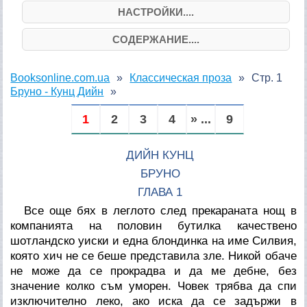
НАСТРОЙКИ....
СОДЕРЖАНИЕ....
Booksonline.com.ua
Классическая проза
Стр. 1
Бруно - Кунц Дийн
1
2
3
4
» ...
9
ДИЙН КУНЦ
БРУНО
ГЛАВА 1
Все още бях в леглото след прекараната нощ в
компанията на половин бутилка качествено
шотландско уиски и една блондинка на име Силвия,
която хич не се беше представила зле. Никой обаче
не може да се прокрадва и да ме дебне, без
значение колко съм уморен. Човек трябва да спи
изключително леко, ако иска да се задържи в