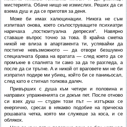
мистерията. Обаче нищо не измислих. Реших да си
взема душ и да се приготвя за деня.
Може би имах халюцинации. Никога не съм
изпитвал онова, което скъпоструващите психиатри
наричаха „посткоитуална депресия“. Навярно
ставаше въпрос точно за това. В крайна сметка
никой не влиза в апартамента ти, успявайки да
постигне невъзможното — да отвори безшумно
специалната брава на вратата — след което да се
промъкне в спалнята ти само за да те разгледа, а
после да си тръгне. А и никой от враговете ми не би
изпратил подире ми убиец, който би се паникьосал,
след като е стигнал толкова далеч.
Привърших с душа към четири и половина и
направих упражненията си докъм пет. После отново
си взех душ — студен този път — изтърках се
енергично, сресах в някакво подобие на прическа
рошавата четка, която ми служеше за коса, и се
облякох.