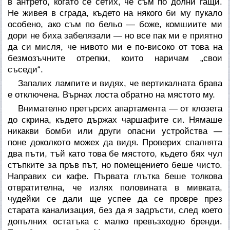
в антрето, когато се сетих, че съм по долни гащи.
Не живея в сграда, където на някого би му пукало
особено, ако съм по бельо — боже, комшиите ми
дори не биха забелязали — но все пак ми е приятно
да си мисля, че нивото ми е по-високо от това на
безмозъчните отрепки, които наричам „свои
съседи“.
Запалих лампите и видях, че вертикалната брава
е отключена. Върнах лоста обратно на мястото му.
Внимателно претърсих апартамента — от клозета
до скрина, където държах чаршафите си. Нямаше
никакви бомби или други опасни устройства —
поне доколкото можех да видя. Проверих спалнята
два пъти, тъй като това бе мястото, където бях чул
стъпките за пръв път, но помещението беше чисто.
Направих си кафе. Първата глътка беше толкова
отвратителна, че излях половината в мивката,
чудейки се дали ще успее да се провре през
старата канализация, без да я задръсти, след което
допълних остатъка с малко превъзходно бренди.