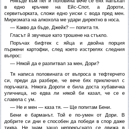
Някъде към пет и половина вече се бях напъхал
в едно кръчме на Ейс-Спот, а Дороти,
сервитьорката, сложи едно уиски с вода пред мен.
Миризмата на алкохола ме удари директно в носа.
— Какво да бъде, Джейк? — попита тя.
Гласът й звучеше като трошене на стъкло.
Поръчах бифтек с яйца и двойна порция
пържени картофки, след което изстрелях следния
въпрос:
— Някой да е разпитвал за мен, Дори?
Тя написа половината от въпроса в тефтерчето
си, преди да разбере, че вече бях приключил с
поръчката. Някога Дороти е била доста хубавичка
уличница, но едва ли някой би казал, че се е
славела с ум.
— Не и мен — каза тя. — Ще попитам Бени.
Бени е барманът. Той е по-умен от Дори. В
добрите си дни е способен да победи в спор даже
тиква. Не знам защо непрекъснато се движа в