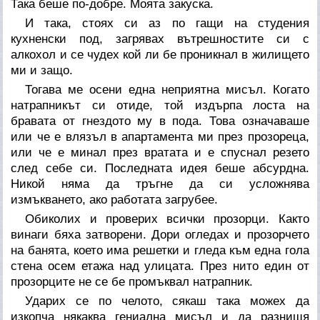
Така беше по-добре. Моята закуска.
И така, стоях си аз по гащи на студения
кухненски под, загрявах вътрешностите си с
алкохол и се чудех кой ли бе проникнал в жилището
ми и защо.
Тогава ме осени една неприятна мисъл. Когато
натрапникът си отиде, той издърпа лоста на
бравата от гнездото му в пода. Това означаваше
или че е влязъл в апартамента ми през прозореца,
или че е минал през вратата и е спуснал резето
след себе си. Последната идея беше абсурдна.
Никой няма да тръгне да си усложнява
измъкването, ако работата загрубее.
Обиколих и проверих всички прозорци. Както
винаги бяха затворени. Дори огледах и прозорчето
на банята, което има решетки и гледа към една гола
стена осем етажа над улицата. През нито един от
прозорците не се бе промъквал натрапник.
Ударих се по челото, сякаш така можех да
изкопча някаква гениална мисъл и да разнищя