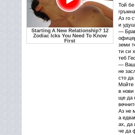
Той бе
гръмна
Аз го 
и удуш
— Брав
офице
земи т
ти си 
теб Ге
— Ваше
не зас
сто да
Мойте 
в нови
ще да 
вечнит
Аз не 
а едва
ах, да
че да 