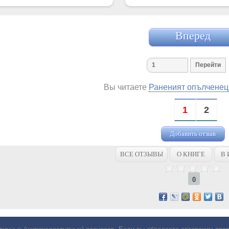
Вперед
Вы читаете
Раненият опълченец
1
2
Добавить отзыв
ВСЕ ОТЗЫВЫ
О КНИГЕ
В 
0