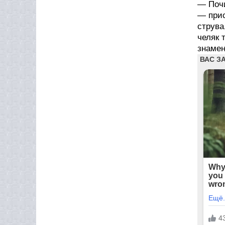
— Почи
— прис
струва
челяк 
знамен