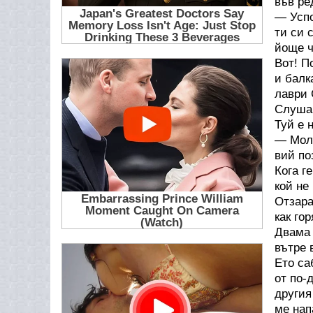
във ре
— Успо
ти си 
йоще 
Вот! П
и балк
лаври 
Слуша
Туй е 
— Моли
вий по
Кога г
кой не
Отзара
как гор
Двама
вътре 
Ето са
от по-
другия
ме нап