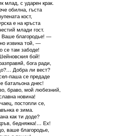
ик млад, с ударен крак.
ече обилна, гъста
чупената кост,
урска е на кръста
честий млади гост.
 Ваше благородье! —
но извика той, —
о се там забоде!
Шейновския бой!
разправяй, бога ради,
що?… Добра ли вест?
ел-паша се предаде
е батальона днес!
о, браво, мой любезний,
 славна новина!
чаец, постопли се,
авънка е зима.
рана как ти доде?
кръв, бедняжка!… Ех!
, ваше благородье,