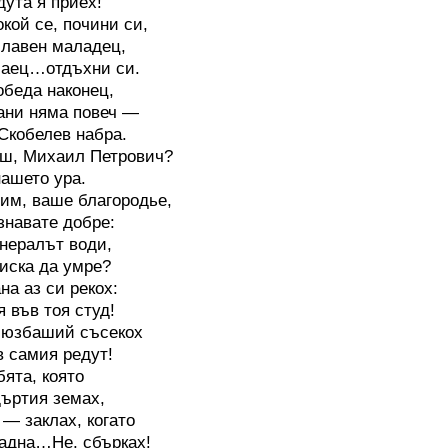
дута я приех!
кой се, почини си,
славен маладец,
чаец…отдъхни си.
обеда наконец,
ани няма повеч —
Скобелев набра.
ш, Михаил Петрович?
нашето ура.
м, ваше благородье,
знавате добре:
енералът води,
 иска да умре?
на аз си рекох:
я във тоя студ!
 юзбаший съсекох
в самия редут!
бята, която
дъртия земах,
 — заклах, когато
адна…Не, сбърках!