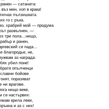
 ранен — сатаната:
 въз мен, хоп в крака!
стигнах пълзишката
их го с ръка.
о, храбрий мой — продума
рът развълнен, —
ез три пола…нищо,
храбър и ранен,
оргевский се пада…
 благородье, не,
лужвам аз награда:
 бях убил поне!
братя опълченци
 славни бойове
гонят, поразяват
е ни врагове.
мога нищо веке,
м се настървих:
 имам крила леки,
фръкна и аз с них!