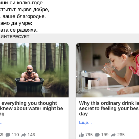
ни си колко-годе.
тъпът вървя добре,
, ваше благородье,
тамо да умре:
ата се развяха,