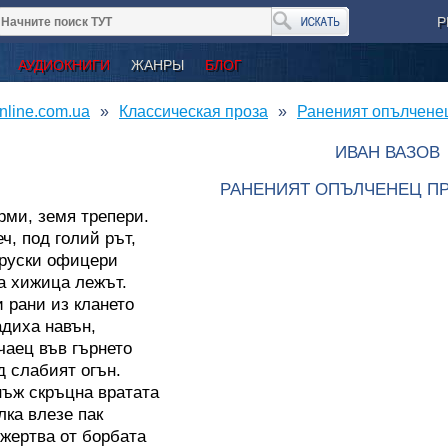
Р
АУДИОКНИГИ
ЖАНРЫ
БЛОГ
nline.com.ua
Классическая проза
Раненият опълчене
ИВАН ВАЗОВ
РАНЕНИЯТ ОПЪЛЧЕНЕЦ П
рми, земя трепери.
ч, под голий рът,
руски офицери
а хижица лежът.
 рани из клането
адиха навън,
чаец във гърнето
д слабият огън.
ъж скръцна вратата
лка влезе пак
 жертва от борбата