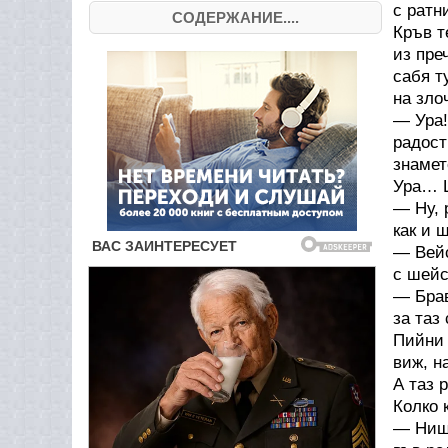
с ратн
СОДЕРЖАНИЕ....
Кръв т
из пре
сабя т
на зло
— Ура!
радост
знамет
Ура… 
— Ну, 
как и 
— Вейс
с шейс
— Брав
за таз
Пийни 
виж, н
А таз 
Колко 
— Нищо