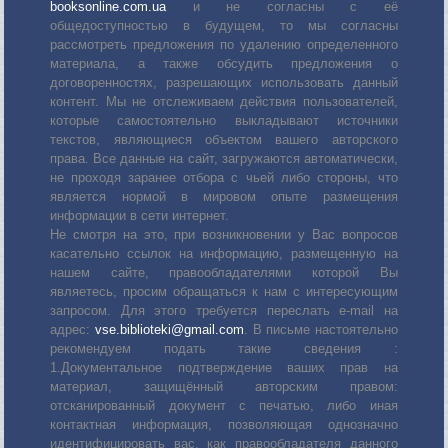
booksonline.com.ua
и не согласны с её
общедоступностью в будущем, то мы согласны
рассмотреть предложения по удалению определенного
материала, а также обсудить предложения о
договоренностях, разрешающих использовать данный
контент. Мы не отслеживаем действия пользователей,
которые самостоятельно выкладывают источники
текстов, являющиеся объектом вашего авторского
права. Все данные на сайт, загружаются автоматически,
не проходя заранее отбора с чьей либо стороны, что
является нормой в мировом опыте размещения
информации в сети интернет.
Не смотря на это, при возникновении у Вас вопросов
касательно ссылок на информацию, размещенную на
нашем сайте, правообладателями которой Вы
являетесь, просим обращаться к нам с интересующим
запросом. Для этого требуется переслать е-mail на
адрес:
vse.biblioteki@gmail.com
. В письме настоятельно
рекомендуем подать такие сведения :
1.Документальное подтверждение ваших прав на
материал, защищённый авторским правом:
отсканированный документ с печатью, либо иная
контактная информация, позволяющая однозначно
идентифицировать вас, как правообладателя данного