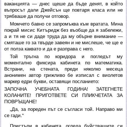
ваканцията — днес щеше да бъде денят, в който
въпросът дали Джейсън ще повтаря класа или не
трябваше да получи отговор.
Момчето бавно се запромъква към вратата. Мина
покрай мисис Китъридж без въобще да я забележи,
а и тя не си даде труда да му обърне внимание —
смяташе го за твърде завеян и не мислеше, че ще е
от полза каквато и да е разправа с него.
Той тръгна по коридора и погледът му
моментално фиксира кабинета по математика.
Встрани, на стената, преди няколко месеца
анонимен автор грижливо бе изписал с виолетов
маркер едри букви, оставящи посланието:
ЗАПОЧНА УЧЕБНАТА ГОДИНА!
ЗАТЕГНЕТЕ
КОЛАНИТЕ!
ПРИГОТВЕТЕ СИ ПЛИКЧЕТАТА ЗА
ПОВРЪЩАНЕ!
„Да, за пореден път се съгласи той. Направо ми
се гади.“
Пристъпи в кабинета, огледа буйстващите си