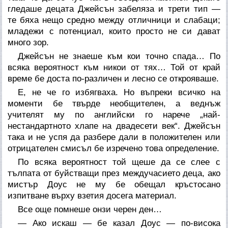
гледаше децата Джейсън забеляза и трети тип —
те бяха нещо средно между отличници и слабаци;
младежи с потенциал, които просто не си дават
много зор.
Джейсън не знаеше към кои точно спада… По
всяка вероятност към никои от тях… Той от край
време бе доста по-различен и лесно се открояваше.
Е, не че го избягваха. Но въпреки всичко на
моменти бе твърде необщителен, а веднъж
учителят му по английски го нарече „най-
нестандартното хлапе на двадесети век“. Джейсън
така и не успя да разбере дали в положителен или
отрицателен смисъл бе изречено това определение.
По всяка вероятност той щеше да се слее с
тълпата от буйстващи през междучасието деца, ако
мистър Доус не му бе обещал кръстосано
изпитване върху взетия досега материал.
Все още помнеше онзи черен ден…
— Ако искаш — бе казал Доус — по-висока