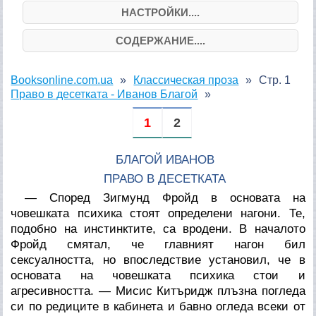
НАСТРОЙКИ....
СОДЕРЖАНИЕ....
Booksonline.com.ua
Классическая проза
Стр. 1
Право в десетката - Иванов Благой
1
2
БЛАГОЙ ИВАНОВ
ПРАВО В ДЕСЕТКАТА
— Според Зигмунд Фройд в основата на
човешката психика стоят определени нагони. Те,
подобно на инстинктите, са вродени. В началото
Фройд смятал, че главният нагон бил
сексуалността, но впоследствие установил, че в
основата на човешката психика стои и
агресивността. — Мисис Китъридж плъзна погледа
си по редиците в кабинета и бавно огледа всеки от