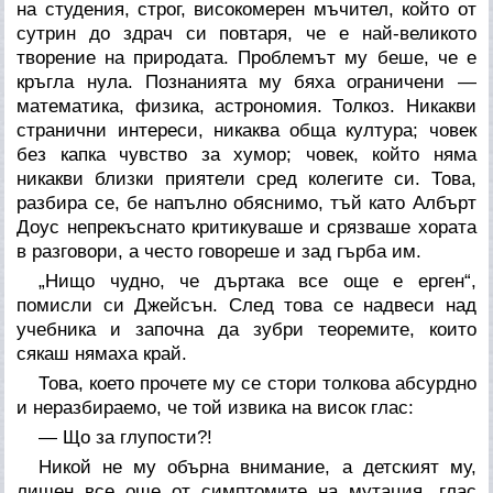
на студения, строг, високомерен мъчител, който от
сутрин до здрач си повтаря, че е най-великото
творение на природата. Проблемът му беше, че е
кръгла нула. Познанията му бяха ограничени —
математика, физика, астрономия. Толкоз. Никакви
странични интереси, никаква обща култура; човек
без капка чувство за хумор; човек, който няма
никакви близки приятели сред колегите си. Това,
разбира се, бе напълно обяснимо, тъй като Албърт
Доус непрекъснато критикуваше и срязваше хората
в разговори, а често говореше и зад гърба им.
„Нищо чудно, че дъртака все още е ерген“,
помисли си Джейсън. След това се надвеси над
учебника и започна да зубри теоремите, които
сякаш нямаха край.
Това, което прочете му се стори толкова абсурдно
и неразбираемо, че той извика на висок глас:
— Що за глупости?!
Никой не му обърна внимание, а детският му,
лишен все още от симптомите на мутация, глас