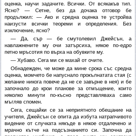
оценка, научи задачите. Всички. От всякакъв тип.
Ясно? — Сетне, без да дочака отговор бе
продължил: — Ако и средна оценка те устройва
наизусти всички теореми и определения. Без
изключение, ясно?
— Да, сър — бе смутолевил Джейсън, а
навлажнените му очи затърсиха, някое по-едро
петно мръсотия по върха на обувките му.
— Хубаво. Сега ми се махай от очите.
Обнадежден, че може да мине срока със средна
оценка, момчето бе напуснало прокълнатата стая (с
желание никога повече да не се завърне в нея) и бе
започнало до крои планове за отмъщение, които
няколко минути по-късно представляваха само
мъгляв спомен.
Сега, сещайки се за неприятното обещание на
учителя, Джейсън се опита да избута натрапчивото
видение от случката някъде в някое отдалечено и
мрачно кътче на подсъзнанието си. Започна да