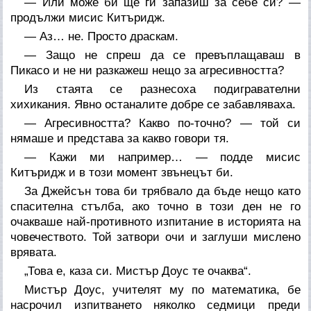
— Или може би ще ги запазиш за себе си? —
продължи мисис Китъридж.
— Аз… не. Просто драскам.
— Защо не спреш да се превъплащаваш в
Пикасо и не ни разкажеш нещо за агресивността?
Из стаята се разнесоха подигравателни
хихикания. Явно останалите добре се забавляваха.
— Агресивността? Какво по-точно? — той си
нямаше и представа за какво говори тя.
— Кажи ми например… — подде мисис
Китъридж и в този момент звънецът би.
За Джейсън това би трябвало да бъде нещо като
спасителна стълба, ако точно в този ден не го
очакваше най-противното изпитание в историята на
човечеството. Той затвори очи и заглуши мислено
врявата.
„Това е, каза си. Мистър Доус те очаква“.
Мистър Доус, учителят му по математика, бе
насрочил изпитването няколко седмици преди