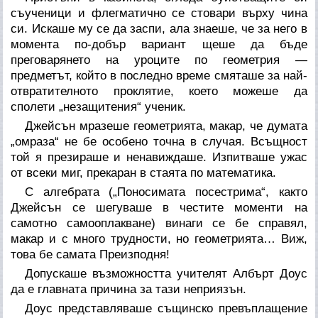
съученици и флегматично се стовари върху чина
си. Искаше му се да заспи, ала знаеше, че за него в
момента по-добър вариант щеше да бъде
преговарянето на уроците по геометрия —
предметът, който в последно време смяташе за най-
отвратителното проклятие, което можеше да
сполети „незащитения“ ученик.
Джейсън мразеше геометрията, макар, че думата
„омраза“ не бе особено точна в случая. Всъщност
той я презираше и ненавиждаше. Изпитваше ужас
от всеки миг, прекаран в стаята по математика.
С алгебрата („Поносимата посестрима“, както
Джейсън се шегуваше в честите моменти на
самотно самооплакване) винаги се бе справял,
макар и с много трудности, но геометрията… Виж,
това бе самата Преизподня!
Допускаше възможността учителят Албърт Доус
да е главната причина за тази неприязън.
Доус представляваше същинско превъплащение