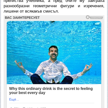
прелиства учебника, а пред очите му заиграха
разнообразни геометрични фигури и изречения,
лишени от всякакъв смисъл.