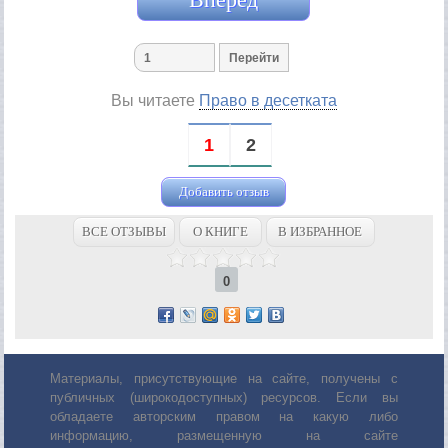
Вы читаете
Право в десетката
1
2
Добавить отзыв
ВСЕ ОТЗЫВЫ
О КНИГЕ
В ИЗБРАННОЕ
0
Материалы, присутствующие на сайте, получены с
публичных (широкодоступных) ресурсов. Если вы
обладаете авторским правом на какую либо
информацию, размещенную на сайте