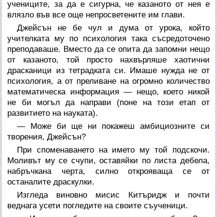
учениците, за да е сигурна, че казаното от нея е
влязло във все още непросветените им глави.
Джейсън не бе чул и дума от урока, който
учителката му по психология така съсредоточено
преподаваше. Вместо да се опита да запомни нещо
от казаното, той просто нахвърляше хаотични
драсканици из тетрадката си. Имаше нужда не от
психология, а от преливане на огромно количество
математическа информация — нещо, което никой
не би могъл да направи (поне на този етап от
развитието на науката).
— Може би ще ни покажеш амбициозните си
творения, Джейсън?
При споменаването на името му той подскочи.
Моливът му се счупи, оставяйки по листа дебела,
набръчкана черта, силно открояваща се от
останалите драскулки.
Изгледа виновно мисис Китъридж и почти
веднага усети погледите на своите съученици.