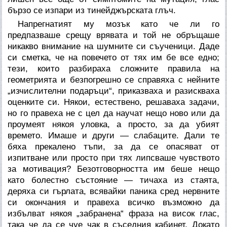
бързо се изпари из тинейджърската глъч.
Напрегнатият му мозък като че ли го
предпазваше срещу врявата и той не обръщаше
никакво внимание на шумните си съученици. Даде
си сметка, че на повечето от тях им бе все едно;
тези, които разбираха сложните правила на
геометрията и безпогрешно се справяха с нейните
„изчислителни подаръци“, приказваха и разискваха
оценките си. Някои, естествено, решаваха задачи,
но го правеха не с цел да научат нещо ново или да
проумеят някоя уловка, а просто, за да убият
времето. Имаше и други — слабаците. Дали те
бяха прекалено тъпи, за да се опасяват от
изпитване или просто при тях липсваше чувството
за мотивация? Безотговорността им беше нещо
като болестно състояние — тичаха из стаята,
деряха си гърлата, всявайки паника сред нервните
си окончания и правеха всичко възможно да
избълват някоя „забранена“ фраза на висок глас,
така че да се чуе чак в съседния кабинет. Докато