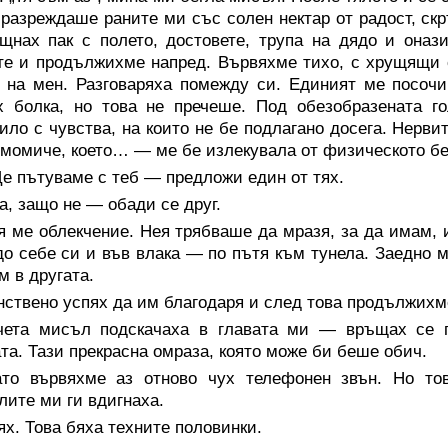
разреждаше раните ми със солен нектар от радост, скр
щнах пак с полето, достовете, трупа на дядо и онази
те и продължихме напред. Вървяхме тихо, с хрущящи 
 на мен. Разговаряха помежду си. Единият ме посоч
х болка, но това не пречеше. Под обезобразената г
ило с чувства, на които не бе подлагано досега. Нерв
 момиче, което… — ме бе излекувала от физическото бе
е пътуваме с теб — предложи един от тях.
, защо не — обади се друг.
 ме облекчение. Нея трябваше да мразя, за да имам, и
о себе си и във влака — по пътя към тунела. Заедно м
 в другата.
ствено успях да им благодаря и след това продължихм
чета мисъл подскачаха в главата ми — връщах се п
та. Тази прекрасна омраза, която може би беше обич.
ато вървяхме аз отново чух телефонен звън. Но то
лите ми ги вдигнаха.
ях. Това бяха техните половинки.