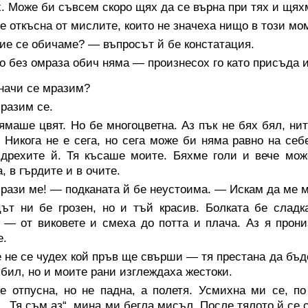
. Може би съвсем скоро щях да се върна при тях и щя
е откъсна от мислите, които не значеха нищо в този мо
ие се обичаме? — въпросът й бе констатация.
 без омраза обич няма — произнесох го като присъда и
начи се мразим?
разим се.
ямаше цвят. Но бе многоцветна. Аз пък не бях бял, нит
. Никога не е сега, но сега може би няма равно на се
дрехите й. Тя късаше моите. Бяхме голи и вече мож
, в гърдите и в очите.
рази ме! — подканата й бе неустоима. — Искам да ме 
цът ни бе грозен, но и тъй красив. Болката бе сладк
 — от виковете и смеха до потта и плача. Аз я прони
е.
 не се чудех кой пръв ще свърши — тя престана да бъде
убил, но и моите рани изглеждаха жестоки.
се отпусна, но не падна, а полетя. Усмихна ми се, п
. „Тя съм аз“, мина ми бегла мисъл. После тялото й се 