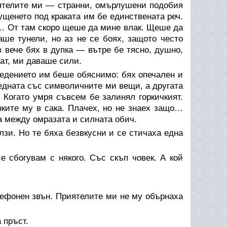
иятелите ми — странни, омърлушени подобия
ущенето под краката им бе единствената реч.
а… От там скоро щеше да мине влак. Щеше да
ше тунели, но аз не се боях, защото често
з вече бях в дупка — вътре бе тясно, душно,
ат, ми даваше сили.
оведението им беше обяснимо: бях опечален и
 едната със символичните ми вещи, а другата
. Когато умря съвсем бе залинял горкичкият.
нките му в сака. Плачех, но не знаех защо…
 между омразата и силната обич.
зи. Но те бяха безвкусни и се стичаха една
е сбогувам с някого. Със скъп човек. А кой
лефонен звън. Приятелите ми не му обърнаха
 пръст.