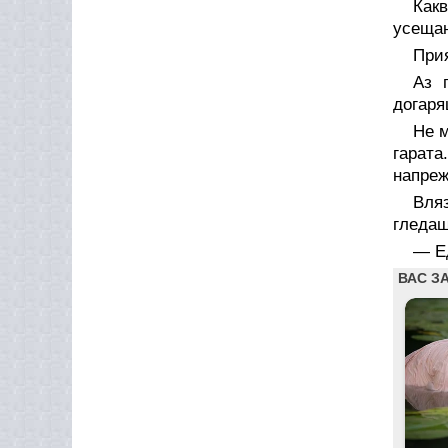
Какв
усеща
Прия
Аз 
догаря
Не м
гарата
напреж
Вля
гледаш
— Ед