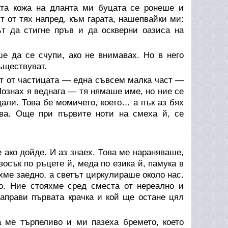
та кожа на дланта ми буцата се ронеше и
 от тях напред, към гарата, нашепвайки ми:
ът да стигне пръв и да оскверни оазиса на
 да се счупи, ако не внимавах. Но в него
ъществуват.
ст от частицата — една съвсем малка част —
 Познах я веднага — тя нямаше име, но ние се
щали. Това бе момичето, което… а пък аз бях
зва. Още при първите ноти на смеха й, се
ако дойде. И аз знаех. Това ме нараняваше,
осък по ръцете й, меда по езика й, памука в
хме заедно, а светът циркулираше около нас.
о. Ние стояхме сред сместа от нереално и
аправи първата крачка и кой ще остане цял
а ме търпеливо и ми пазеха бремето, което