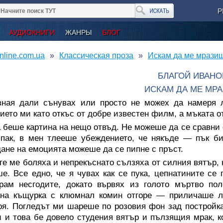
Р
АУДИОКНИГИ
ЖАНРЫ
БЛОГ
nline.com.ua
Классическая проза
Искам да ме мразиш
БЛАГОЙ ИВАНО
ИСКАМ ДА МЕ МР
зная дали сънувах или просто не можех да намеря л
ието ми като откъс от добре известен филм, а мъката 
 беше картина на нещо отвъд. Не можеше да се сравни с
пак, в мен тлееше убеждението, че някъде — пък би
ане на емоцията можеше да се пипне с пръст.
е ме боляха и непрекъснато сълзяха от силния вятър, 
е. Все едно, че я чувах как се пука, цепнатините се
ирам несгодите, докато вървях из голото мъртво по
ена къщурка с клюмнал комин отгоре — приличаше ли
ря. Погледът ми шареше по розовия фон зад постройка
 и това бе довело студения вятър и пълзящия мрак, 