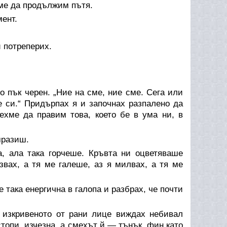
хме да продължим пътя.
мент.
 потреперих.
о пък черен. „Ние на сме, ние сме. Сега или
бе си.“ Придърпах я и започнах разпалено да
ехме да правим това, което бе в ума ни, в
мразиш.
а, ала така горчеше. Кръвта ни оцветяваше
звах, а тя ме галеше, аз я милвах, а тя ме
 така енергична в галопа и разбрах, че почти
о изкривеното от рани лице виждах небивал
стопи, изчезна, а смехът й — тънък, фин като