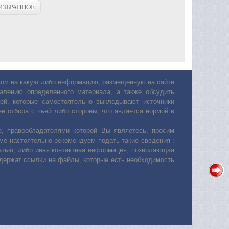
ИЗБРАННОЕ
авом на какую либо информацию, размещенную на сайте
лению определенного материала, а также обсудить
ей, которые самостоятельно выкладывают источники
е отбора с чьей либо стороны, что является нормой в
, правообладателями которой Вы являетесь, просим
ьме настоятельно рекомендуем подать такие сведения :
атью, либо иная контактная информация, позволяющая
одержат ссылки на файлы, которые есть необходимость