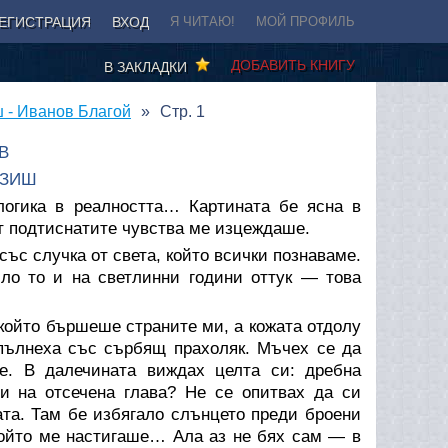
ЕГИСТРАЦИЯ
ВХОД
Я ЧИТАЮ!
МОЙ ПРОФИЛЬ
ДОБАВИТЬ КНИГУ
В ЗАКЛАДКИ
 - Иванов Благой
Стр. 1
В
АЗИШ
огика в реалността… Картината бе ясна в
от подтиснатите чувства ме изцеждаше.
ъс случка от света, който всички познаваме.
ло то и на светлинни години оттук — това
който бършеше страните ми, а кожата отдолу
 пълнеха със сърбящ прахоляк. Мъчех се да
ле. В далечината виждах целта си: дребна
 на отсечена глава? Не се опитвах да си
та. Там бе избягало слънцето преди броени
който ме настигаше… Ала аз не бях сам — в