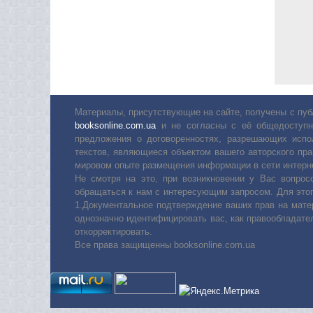
Материалы, присутствующие на сайте, получены с пуб
booksonline.com.ua
и не согласны с её общедоступн
предложения о договоренностях, разрешающих испо
текстов, являющиеся объектом вашего авторского пра
мировом опыте размещения информации в сети интерн
Не смотря на это, при возникновении у Вас вопро
обращаться к нам с интересующим запросом. Для этог
1.Документальное подтверждение ваших прав на мате
однозначно идентифицировать вас, как правообладате
откорректировать.
Все права защищенны booksonline.com.ua