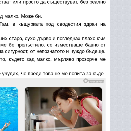
тват или просто да съществуват, без реално
ед малко. Може би.
Там, в къщурката под сводестия здрач на
ших старо, сухо дърво и погледнах плахо към
 ме бе прелъстило, се изместваше бавно от
на сигурност, от непознатото и чуждо бъдеще.
то, където зад малко, мърляво прозорче ме
 учудих, че преди това не ме попита за къде