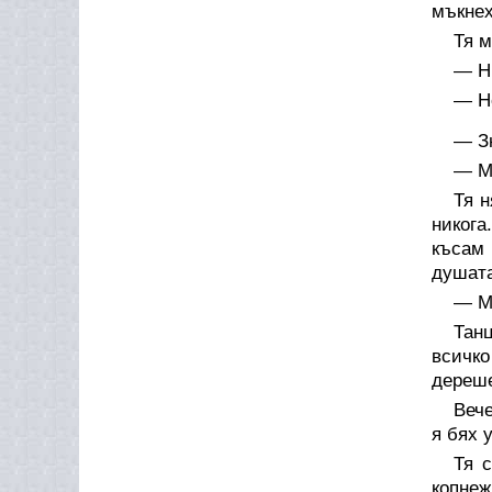
мъкнех
Тя м
— Н
— Но
— З
— М
Тя н
никога
късам 
душата
— М
Тан
всичко
дереш
Вече
я бях 
Тя 
копнеж