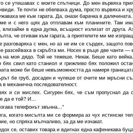
о се утешавах с моите спътници. До мен вървяха пр
ивиди. Те почти не обелваха дума, просто вървяха и хр
жаваха ме към гарата. Да, онази барачка в далечинат
ме и с него щях да отплавам към планините. Там има
, влизайки в една дупка, всъщност излизат от друга. А
ълта, че отивам към гарата, а приятелите ми ме изпращ
е разговаряха с мен, но аз не им се сърдех, защото п
ме разсейваха в скръбта ми. Носех в ръце две чанти —
а на моя дядо. Той не тежеше. Никак. Беше като вейка
о бях свил като станиол и грижливо бях положил оста
ата може би беше невъзможността да намеря границата
рът бе груб, досаден и чупеше от очите ми мръсни съл
а в механична последователност.
вях и си мислех. Сигурен бях, че съм пропуснал да с
е да е той? И…
тогава телефонът звънна…“
га, когато мисълта ми се формира аз чух истински те
ие, но спряха мълчаливо, за да ме изчакат.
дох се, оставих товара и вдигнах една кафеникава буца