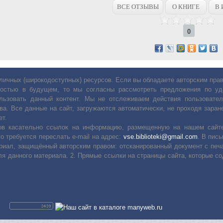
ВСЕ ОТЗЫВЫ
О КНИГЕ
В 
0
личных (широкодоступных) ресурсов. Если вы обладаете авторским пр
остью в будущем, то мы согласны рассмотреть предложения по уда
льзовать данный контент. Мы не отслеживаем действия пользовател
ва. Все данные на сайт, загружаются автоматически, не проходя заране
ет.
сов касательно ссылок на информацию, размещенную на нашем сайте
о требуется переслать е-mail на адрес:
vse.biblioteki@gmail.com
. В пис
риал, защищённый авторским правом: отсканированный документ с печ
ля данного материала. 2. Прямые ссылки на страницы сайта, которые с