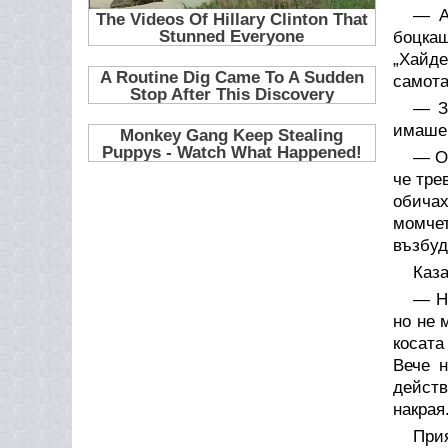
— А
боцкащ
„Хайде
самота
— З
имаше 
— О,
че тре
обичах
момчет
възбуд
Каза
— Но
но не 
косата
Вече 
действ
накрая
При