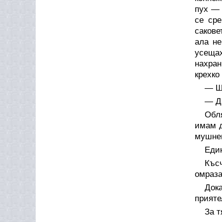
пух — 
се сре
сакове
ала не
усеща
нахран
крехко
— Щ
— Да
Обля
имам д
мушнем
Един
Къс
омраза
Док
прияте
За т