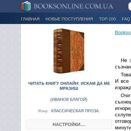
ГЛАВНАЯ
НОВЫЕ ПОСТУПЛЕНИЯ
ТОР-100
FAQ
Bookso
Не 
съзнан
Това
И все 
ЧИТАТЬ КНИГУ ОНЛАЙН: ИСКАМ ДА МЕ
изражд
МРАЗИШ
Очит
(
ИВАНОВ БЛАГОЙ
)
съхнеш
игнор
КЛАССИЧЕСКАЯ ПРОЗА
Жанр :
;
схлуп
отгово
НАСТРОЙКИ....
минути