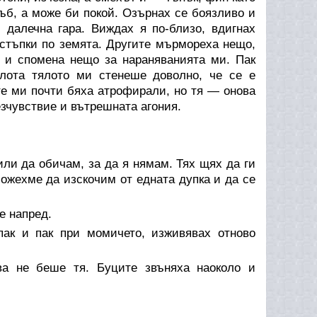
ъб, а може би покой. Озърнах се боязливо и
 далечна гара. Виждах я по-близо, вдигнах
стъпки по земята. Другите мърмореха нещо,
и и спомена нещо за нараняванията ми. Пак
олота тялото ми стенеше доволно, че се е
ите ми почти бяха атрофирали, но тя — онова
зчувствие и вътрешната агония.
ли да обичам, за да я нямам. Тях щях да ги
ожехме да изскочим от едната дупка и да се
е напред.
ак и пак при момичето, изживявах отново
ва не беше тя. Буците звъняха наоколо и