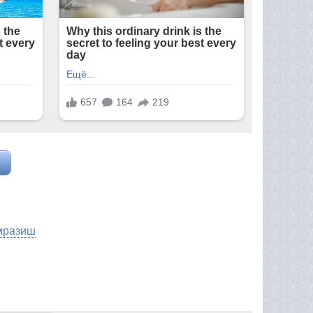
мразиш