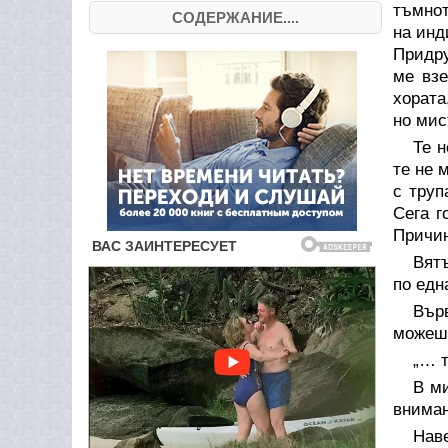
тъмнот
СОДЕРЖАНИЕ....
на инд
Придру
ме взе
хората
но мис
Те н
те не 
с труп
Сега г
Причин
Вятъ
по едн
Вър
можеш
„… 
В ми
вниман
Наве