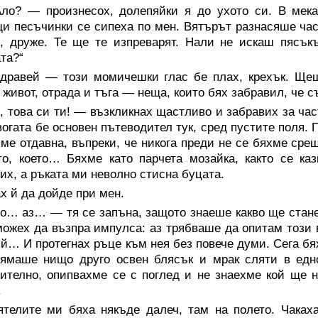
ло? — произнесох, долепяйки я до ухото си. В мека
и песъчинки се сипеха по мен. Вятърът разнасяше част
, друже. Те ще те изпреварят. Нали не искаш пясък
та?“
дравей — този момичешки глас бе плах, крехък. Щеше
живот, отрада и тъга — неща, които бях забравил, че с
 това си ти! — възкликнах щастливо и забравих за ча
вогата бе основен пътеводител тук, сред пустите поля.
ме отдавна, въпреки, че никога преди не се бяхме сре
о, което… Бяхме като парчета мозайка, както се ка
их, а ръката ми неволно стисна буцата.
х й да дойде при мен.
… аз… — тя се запъна, защото знаеше какво ще стане 
можех да възпра импулса: аз трябваше да опитам този в
 й… И протегнах ръце към нея без повече думи. Сега бя
нямаше нищо друго освен блясък и мрак сляти в едн
ително, опипвахме се с поглед и не знаехме кой ще н
.
ятелите ми бяха някъде далеч, там на полето. Чаках