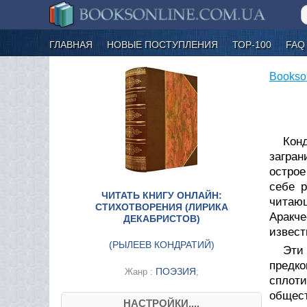
ГЛАВНАЯ
НОВЫЕ ПОСТУПЛЕНИЯ
ТОР-100
FAQ
Bookso
Кон
загран
острое
себе р
ЧИТАТЬ КНИГУ ОНЛАЙН:
читаю
СТИХОТВОРЕНИЯ (ЛИРИКА
Аракче
ДЕКАБРИСТОВ)
извест
(
РЫЛЕЕВ КОНДРАТИЙ
)
Эти
предко
ПОЭЗИЯ
Жанр :
;
сплоти
общес
НАСТРОЙКИ....