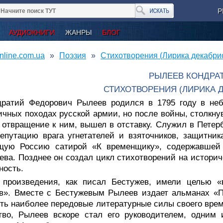
Р
АУДИОКНИГИ
ЖАНРЫ
БЛОГ
nline.com.ua
Поэзия
Стихотворения (Лирика декабри
РЫЛЕЕВ КОНДРА
СТИХОТВОРЕНИЯ (ЛИРИКА 
дратий Федорович Рылеев родился в 1795 году в неб
ичных походах русской армии, но после войны, столкн
 отвращение к ним, вышел в отставку. Служил в Петерб
епутацию врага угнетателей и взяточников, защитни
щую Россию сатирой «К временщику», содержавшей 
ева. Позднее он создал цикл стихотворений на истор
ность.
 произведения, как писал Бестужев, имели целью «
в». Вместе с Бестужевым Рылеев издает альманах «По
ть наиболее передовые литературные силы своего време
тво, Рылеев вскоре стал его руководителем, одним 