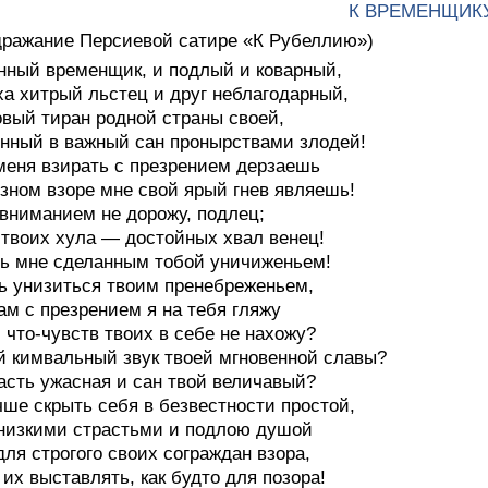
К ВРЕМЕНЩИК
дражание Персиевой сатире «К Рубеллию»)
ный временщик, и подлый и коварный,
а хитрый льстец и друг неблагодарный,
вый тиран родной страны своей,
нный в важный сан пронырствами злодей!
меня взирать с презрением дерзаешь
озном взоре мне свой ярый гнев являешь!
вниманием не дорожу, подлец;
 твоих хула — достойных хвал венец!
ь мне сделанным тобой уничиженьем!
ь унизиться твоим пренебреженьем,
ам с презрением я на тебя гляжу
, что-чувств твоих в себе не нахожу?
й кимвальный звук твоей мгновенной славы?
асть ужасная и сан твой величавый?
чше скрыть себя в безвестности простой,
низкими страстьми и подлою душой
для строгого своих сограждан взора,
 их выставлять, как будто для позора!