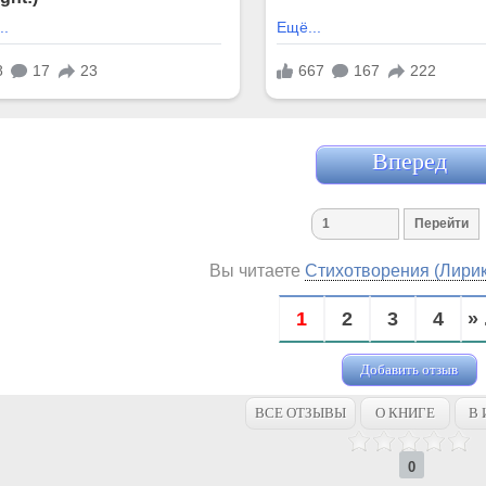
Вперед
Вы читаете
Стихотворения (Лирик
1
2
3
4
» 
Добавить отзыв
ВСЕ ОТЗЫВЫ
О КНИГЕ
В 
0