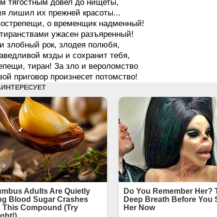
м тягостным довел до нищеты,
я лишил их прежней красоты...
вострепещи, о временщик надменный!
тиранствами ужасен разъяренный!
и злобный рок, злодея полюбя,
аведливой мзды и сохранит тебя,
епещи, тиран! За зло и вероломство
вой приговор произнесет потомство!