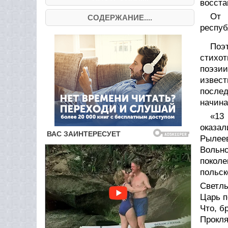
восста
От 
СОДЕРЖАНИЕ....
респуб
Поэ
стихот
поэзи
извест
послед
начина
«13
оказал
Рылее
Вольн
покол
польск
Светлы
Царь п
Что, б
Прокля