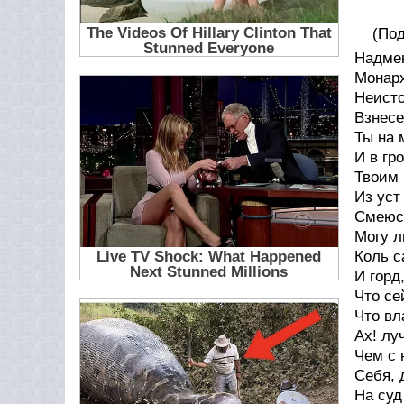
(По
Надмен
Монарх
Неисто
Взнесе
Ты на 
И в гр
Твоим 
Из уст
Смеюс
Могу л
Коль с
И горд
Что се
Что вл
Ах! лу
Чем с 
Себя, 
На суд