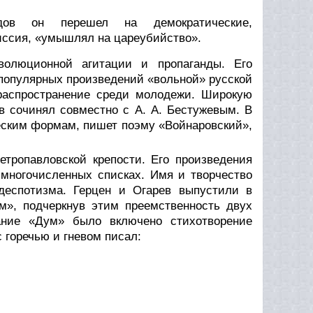
лядов он перешел на демократические,
миссия, «умышлял на цареубийство».
волюционной агитации и пропаганды. Его
 популярных произведений «вольной» русской
 распространение среди молодежи. Широкую
в сочинял совместно с А. А. Бестужевым. В
еским формам, пишет поэму «Войнаровский»,
тропавловской крепости. Его произведения
 многочисленных списках. Имя и творчество
деспотизма. Герцен и Огарев выпустили в
м», подчеркнув этим преемственность двух
ание «Дум» было включено стихотворение
 горечью и гневом писал: