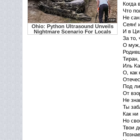
Когда 
Что по
Не сан
Сеян! 
И в Ци
За то,
О муж,
Родивш
Тиран,
Иль Ка
О, как
Отечес
Под л
От взо
Не зна
Ты заб
Как ни
Но сво
Твои д
Познае