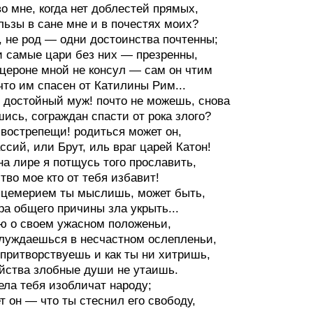
во мне, когда нет доблестей прямых,
льзы в сане мне и в почестях моих?
, не род — одни достоинства почтенны;
и самые цари без них — презренны,
цероне мной не консул — сам он чтим
 что им спасен от Катилины Рим...
 достойный муж! почто не можешь, снова
ись, сограждан спасти от рока злого?
 вострепещи! родиться может он,
ссий, или Брут, иль враг царей Катон!
 на лире я потщусь того прославить,
тво мое кто от тебя избавит!
ицемерием ты мыслишь, может быть,
ра общего причины зла укрыть...
ю о своем ужасном положеньи,
луждаешься в несчастном ослепленьи,
 притворствуешь и как ты ни хитришь,
йства злобные души не утаишь.
ела тебя изобличат народу;
т он — что ты стеснил его свободу,