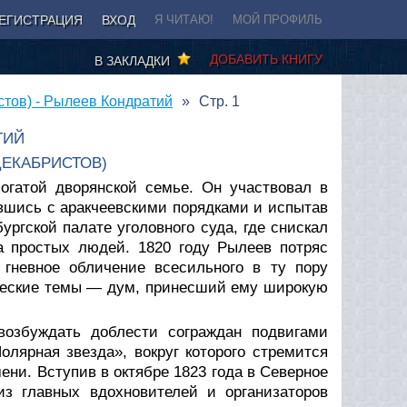
ЕГИСТРАЦИЯ
ВХОД
Я ЧИТАЮ!
МОЙ ПРОФИЛЬ
ДОБАВИТЬ КНИГУ
В ЗАКЛАДКИ
стов) - Рылеев Кондратий
Стр. 1
ТИЙ
ДЕКАБРИСТОВ)
огатой дворянской семье. Он участвовал в
увшись с аракчеевскими порядками и испытав
ургской палате уголовного суда, где снискал
ка простых людей. 1820 году Рылеев потряс
гневное обличение всесильного в ту пору
ические темы — дум, принесший ему широкую
возбуждать доблести сограждан подвигами
лярная звезда», вокруг которого стремится
ни. Вступив в октябре 1823 года в Северное
из главных вдохновителей и организаторов