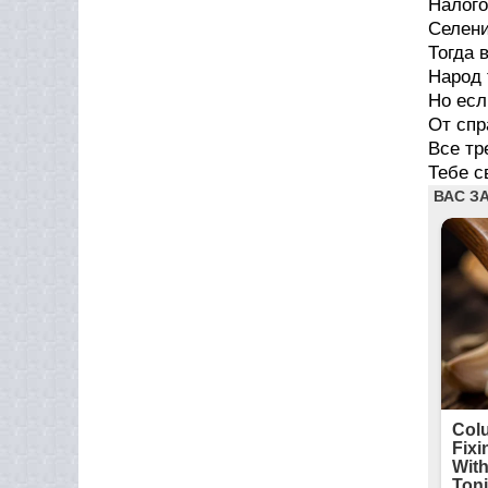
Налого
Селени
Тогда 
Народ 
Но есл
От спр
Все тр
Тебе с