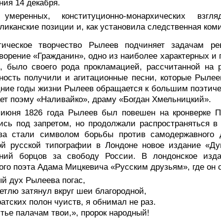
ния 14 декабря.
умеренных, конституционно-монархических взг
ликанские позиции и, как установила следственная ко
тическое творчество Рылеев подчиняет задачам ре
ворение «Гражданин», одно из наиболее характерных и
и, было своего рода прокламацией, рассчитанной на
ность получили и агитационные песни, которые Рылее
ние годы жизни Рылеев обращается к большим поэтич
ет поэму «Наливайко», драму «Богдан Хмельницкий».
 июня 1826 года Рылеев был повешен на кронверке Пе
ись под запретом, но продолжали распространяться в
ва стали символом борьбы против самодержавного 
ой русской типографии в Лондоне новое издание «Ду
ений борцов за свободу России. В лондонское изд
ого поэта Адама Мицкевича «Русским друзьям», где он с
й дух Рылеева погас,
етлю затянул вкруг шеи благородной,
ратских полон чуиств, я обнимал не раз.
тье палачам твои,», пророк народный!