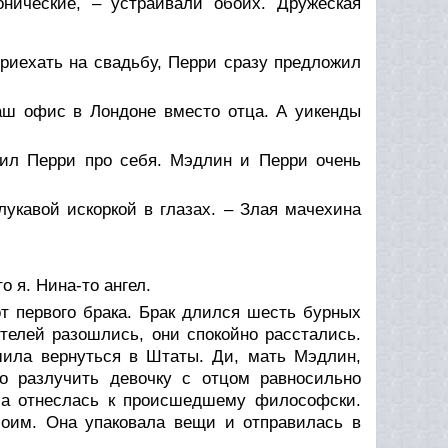
онические, – устраивали обоих. Дружеская
приехать на свадьбу, Перри сразу предложил
аш офис в Лондоне вместо отца. А уикенды
вил Перри про себя. Мэдлин и Перри очень
лукавой искоркой в глазах. – Злая мачехина
о я. Нина-то ангел.
 первого брака. Брак длился шесть бурных
телей разошлись, они спокойно расстались.
шила вернуться в Штаты. Ди, мать Мэдлин,
о разлучить девочку с отцом равносильно
, а отнеслась к происшедшему философски.
оим. Она упаковала вещи и отправилась в