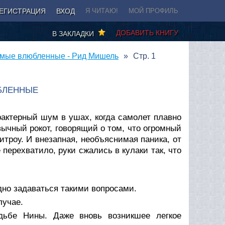
ЕГИСТРАЦИЯ
ВХОД
Я ЧИТАЮ!
МОЙ ПРОФИЛЬ
ДОБАВИТЬ КНИГУ
В ЗАКЛАДКИ
мые влюбленные - Рид Мишель
Стр. 1
БЛЕННЫЕ
Я
рактерный шум в ушах, когда самолет плавно
ычный рокот, говорящий о том, что огромный
итроу. И внезапная, необъяснимая паника, от
 перехватило, руки сжались в кулаки так, что
дно задаваться такими вопросами.
лучае.
дьбе Нины. Даже вновь возникшее легкое