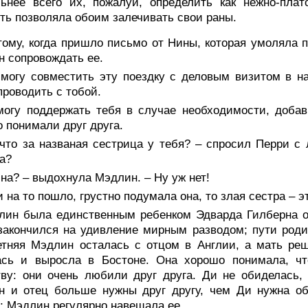
ьнее всего их, пожалуй, определить как нежно-плат
ть позволяла обоим залечивать свои раны.
тому, когда пришло письмо от Нины, которая умоляла 
 сопровождать ее.
 могу совместить эту поездку с деловым визитом в н
проводить с тобой.
могу поддержать тебя в случае необходимости, доба
 понимали друг друга.
что за названая сестрица у тебя? – спросил Перри с 
 а?
на? – выдохнула Мэдлин. – Ну уж нет!
 на то пошло, грустно подумала она, то злая сестра – эт
лин была единственным ребенком Эдварда Гилберна от
закончился на удивление мирным разводом; пути роди
етняя Мэдлин осталась с отцом в Англии, а мать ре
ась и выросла в Бостоне. Она хорошо понимала, чт
тву: они очень любили друг друга. Ди не обиделась
н и отец больше нужны друг другу, чем Ди нужна об
; Мэдлин регулярно навещала ее.