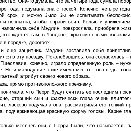
ойство. Она-то думала, что за четыре года сумела побор
ре года, подумала она с тоской. Конечно, четыре года
ой срок, и можно было бы не испытывать беспокойс
 и неопытна, чтобы справиться с болью и унижением.
 напомнила себе Мэдлин, повзрослела, приобрела жиз
о, что ждет ее там, в Лондоне, скрытом серыми облаками
е в порядке, дорогая?
 и еще защитник. Мэдлин заставила себя приветлив
ился в эту поездку. Поколебавшись, она согласилась –
 Тщеславие, конечно, играло определенную роль – нуж
е. Но и малодушие тоже имело место – она ведь созна
егантный атрибут своего нового образа.
за, прямо противоположного прежнему.
 понимала, что Перри будут считать ее последним пок
оне, старший сын и фактически глава очень влиятель
ит, ласково подумала она, рассматривая его тонкий п
а, подчеркивающая красивую форму головы. Карие гла
.
колько месяцев они с Перри были, что называется, 