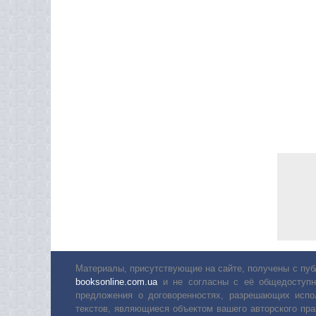
Материалы, присутствующие на сайте, получены с пуб
booksonline.com.ua
и не согласны с её общедоступн
предложения о договоренностях, разрешающих испо
текстов, являющиеся объектом вашего авторского пра