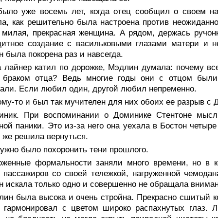
было уже восемь лет, когда отец сообщил о своем н
а, как решительно была настроена против неожиданно
 милая, прекрасная женщина. А рядом, держась ручонк
щитное создание с васильковыми глазами матери и н
 была покорена раз и навсегда.
а лайнер катил по дорожке, Мэдлин думала: почему вс
 браком отца? Ведь многие годы они с отцом были
али. Если любил один, другой любил непременно.
му-то и был так мучителен для них обоих ее разрыв с 
иник. При воспоминании о Доминике Стентоне мысл
ной паники. Это из-за него она уехала в Бостон четыре
о же решила вернуться.
ужно было похоронить тени прошлого.
оженные формальности заняли много времени, но в к
 пассажиров со своей тележкой, нагруженной чемода
 искала только одно и совершенно не обращала вниман
лин была высока и очень стройна. Прекрасно сшитый к
 гармонировал с цветом широко распахнутых глаз. Л