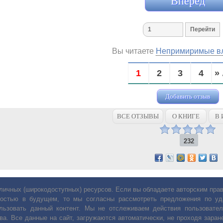
Вперед
Вы читаете
Непримиримые в
1
2
3
4
» 
Добавить отзыв
ВСЕ ОТЗЫВЫ
О КНИГЕ
В 
232
личных (широкодоступных) ресурсов. Если вы обладаете авторским пр
остью в будущем, то мы согласны рассмотреть предложения по уда
льзовать данный контент. Мы не отслеживаем действия пользовател
ва. Все данные на сайт, загружаются автоматически, не проходя заране