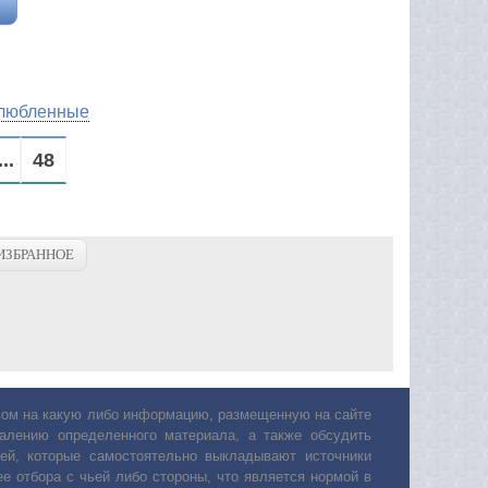
любленные
...
48
ИЗБРАННОЕ
авом на какую либо информацию, размещенную на сайте
лению определенного материала, а также обсудить
ей, которые самостоятельно выкладывают источники
е отбора с чьей либо стороны, что является нормой в