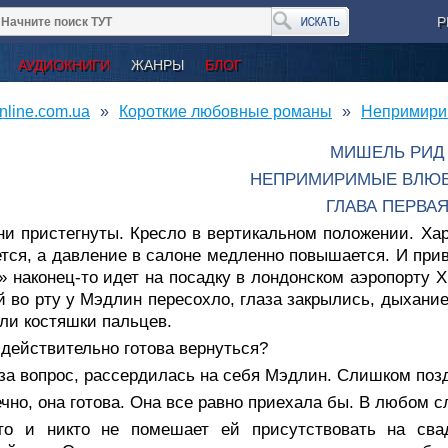
Р
АУДИОКНИГИ
ЖАНРЫ
БЛОГ
nline.com.ua
Короткие любовные романы
Непримири
МИШЕЛЬ РИД
НЕПРИМИРИМЫЕ ВЛЮ
ГЛАВА ПЕРВА
ни пристегнуты. Кресло в вертикальном положении. Ха
тся, а давление в салоне медленно повышается. И прив
» наконец-то идет на посадку в лондонском аэропорту Х
й во рту у Мэдлин пересохло, глаза закрылись, дыхание
ли костяшки пальцев.
действительно готова вернуться?
за вопрос, рассердилась на себя Мэдлин. Слишком поз
чно, она готова. Она все равно приехала бы. В любом с
то и никто не помешает ей присутствовать на сва