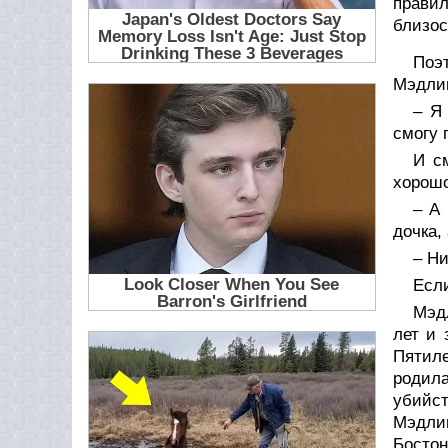
правил
близос
Поэ
Мэдлин
– Я
смогу 
И с
хорошо
– А 
дочка,
– Ни
Если
Мэд
лет и 
Пятил
родил
убийс
Мэдли
Бостон