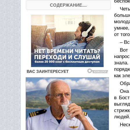
беспок
СОДЕРЖАНИЕ....
Четы
больш
молода
умнее,
от тог
– Вс
Вот
напрос
знала.
порядк
как эл
Обра
Она
в Бост
выгляд
стрижк
людей
Нес