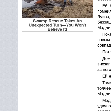
Ей 
помнил
Луиза,
безза
Мэдлин
Пок
новым
совпад
Пото
Дом
внезап
за нег
Ей н
Там
толчее
Мэдлин
Мэд
удачно