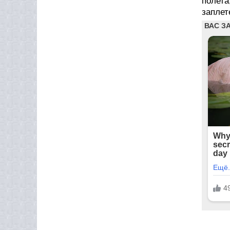
полета
заплет