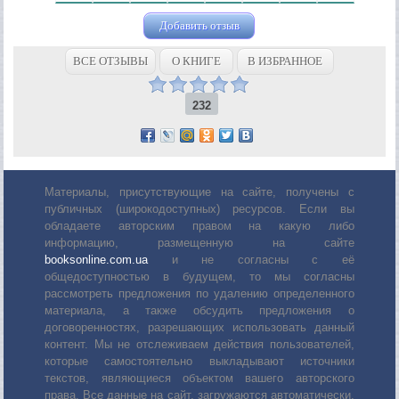
Добавить отзыв
ВСЕ ОТЗЫВЫ
О КНИГЕ
В ИЗБРАННОЕ
232
Материалы, присутствующие на сайте, получены с
публичных (широкодоступных) ресурсов. Если вы
обладаете авторским правом на какую либо
информацию, размещенную на сайте
booksonline.com.ua
и не согласны с её
общедоступностью в будущем, то мы согласны
рассмотреть предложения по удалению определенного
материала, а также обсудить предложения о
договоренностях, разрешающих использовать данный
контент. Мы не отслеживаем действия пользователей,
которые самостоятельно выкладывают источники
текстов, являющиеся объектом вашего авторского
права. Все данные на сайт, загружаются автоматически,