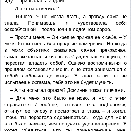
иду, – призналась Мэдлин.
– И что ты ответила?
– Ничего. Я не могла лгать, а правду сама не
знала. Понимаешь, я чувствовала себя
оскорбленной – после ночи в лодочном сарае.
– Прости меня. – Он крепче прижал ее к себе. – У
меня были очень благородные намерения. Но когда
в моих объятиях оказалась самая прекрасная,
самая желанная и очень возбужденная женщина, я
перестал владеть собой. Однако воспоминания о
прошлом остановили меня, я не стал заниматься с
тобой любовью до конца. Я знал: если ты не
испытаешь оргазма, тебя это не будет мучить.
– А ты испытал оргазм? Доминик пожал плечами.
– Для меня это было не ново, я мог с этим
справиться. И вообще, – он взял ее за подбородок,
откинул ее голову и посмотрел в глаза, – я хотел,
чтобы ты перестала сдерживаться. Тогда для меня
это было важнее, чем получить удовлетворение. Я
хотел убедиться, что ты принадлежишь мне.