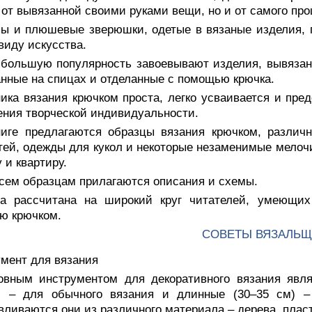
 от вывязанной своими руками вещи, но и от самого про
лы и плюшевые зверюшки, одетые в вязаные изделия, 
виду искусства.
 большую популярность завоевывают изделия, вывязан
нные на спицах и отделанные с помощью крючка.
ника вязания крючком проста, легко усваивается и пр
ния творческой индивидуальности.
ниге предлагаются образцы вязания крючком, различ
тей, одежды для кукол и некоторые незаменимые мелочи
 и квартиру.
всем образцам прилагаются описания и схемы.
га рассчитана на широкий круг читателей, умеющи
ю крючком.
СОВЕТЫ ВЯЗАЛЬ
мент для вязания
овным инструментом для декоративного вязания явля
) – для обычного вязания и длинные (30–35 см) – 
вливаются они из различного материала – дерева, пласт