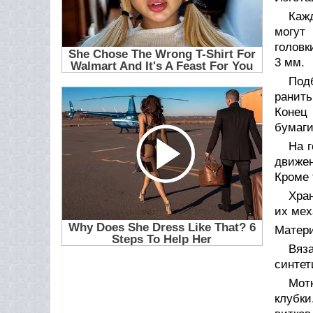
Кажд
могут
головк
3 мм.
Подб
ранить
Конец
бумаги
На г
движен
Кроме 
Хран
их мех
Матери
Вяз
синтет
Мот
клубки