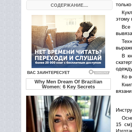
только
СОДЕРЖАНИЕ....
Кук
этому 
Все
вывяза
Тех
выраже
В к
скатер
одежду
Ко 
Кни
вязани
Инстру
Осн
15 см
Изгота