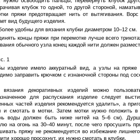
, нужно освободить пальцы, перевернуть клубок друг
рачивая клубок то одной, то другой стороной, наматы
тки пряжи предотвращает нить от вытягивания. Ворс
ет вид будущего изделия.
более удобны для вязания клубки диаметром 10–12 см.
инять концы пряжи при перемотке лучше всего трикотаж
вания обычного узла конец каждой нити должен размест
с. 1
бы изделие имело аккуратный вид, а узлы на пряже 
димо заправить крючком с изнаночной стороны под сос
 вязания декоративных изделий можно пользоват
азначенное для распускания изделие следует выст
нных частей изделия рекомендуется удалить», а при
и и смотать в мотки. Затем мотки нужно положить в
ень воды должен быть ниже нитей на 5–6 см). Дурш
лю на огонь на 30–40 минут, после чего просушить пр
ивать пряжу не рекомендуется во избежание лишнего
нити хорошо просохнут, их нужно смотать в клубки.