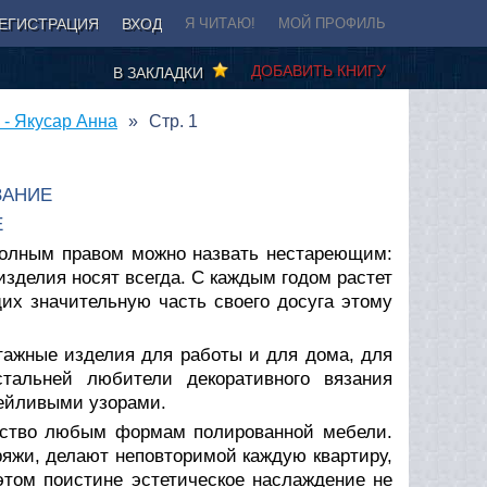
ЕГИСТРАЦИЯ
ВХОД
Я ЧИТАЮ!
МОЙ ПРОФИЛЬ
ДОБАВИТЬ КНИГУ
В ЗАКЛАДКИ
 - Якусар Анна
Стр. 1
ЗАНИЕ
Е
 полным правом можно назвать нестареющим:
 изделия носят всегда. С каждым годом растет
их значительную часть своего досуга этому
тажные изделия для работы и для дома, для
стальней любители декоративного вязания
ейливыми узорами.
ество любым формам полированной мебели.
яжи, делают неповторимой каждую квартиру,
этом поистине эстетическое наслаждение не