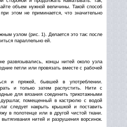
ой стороной и продолжать наматывать. Так,
вайте объем нужной величины. Такой способ
 при этом не приминается, что значительно
ным узлом (рис. 1). Делается это так: после
иться параллельно ей.
не развязывались, концы нитей около узла
едние петли или провязать вместе с рабочей
ься и пряжей, бывшей в употреблении.
ирать и только затем распустить. Нити с
годные для вязания соединить трикотажными
 дуршлаг, помещенный в кастрюлю с водой
лаг следует накрыть крышкой и поставить
яжу в полотенце или в другой чистой ткани.
 вытягивания нитей и разрушения ворсинок.