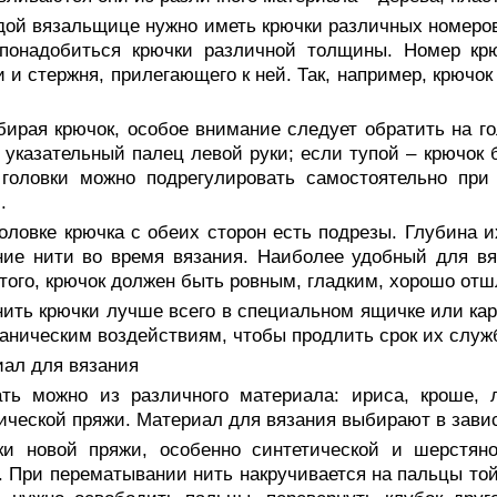
ой вязальщице нужно иметь крючки различных номеров (
 понадобиться крючки различной толщины. Номер кр
и и стержня, прилегающего к ней. Так, например, крючо
ирая крючок, особое внимание следует обратить на гол
 указательный палец левой руки; если тупой – крючок 
 головки можно подрегулировать самостоятельно при
.
оловке крючка с обеих сторон есть подрезы. Глубина и
ие нити во время вязания. Наиболее удобный для вя
того, крючок должен быть ровным, гладким, хорошо от
ить крючки лучше всего в специальном ящичке или карт
аническим воздействиям, чтобы продлить срок их служ
ал для вязания
ать можно из различного материала: ириса, кроше, 
ической пряжи. Материал для вязания выбирают в зави
ки новой пряжи, особенно синтетической и шерстяно
. При перематывании нить накручивается на пальцы той