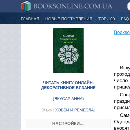
ГЛАВНАЯ
НОВЫЕ ПОСТУПЛЕНИЯ
ТОР-100
FAQ
Bookso
Иск
проход
число 
ЧИТАТЬ КНИГУ ОНЛАЙН:
пришед
ДЕКОРАТИВНОЕ ВЯЗАНИЕ
Сов
(
ЯКУСАР АННА
)
празд
присма
ХОББИ И РЕМЕСЛА
Жанр :
;
Сам
Одежда
НАСТРОЙКИ....
вносят