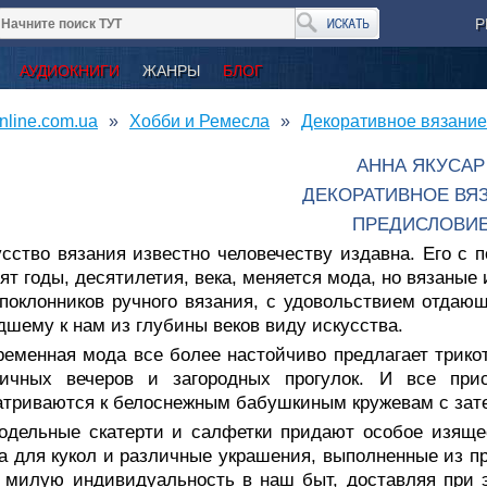
Р
АУДИОКНИГИ
ЖАНРЫ
БЛОГ
nline.com.ua
Хобби и Ремесла
Декоративное вязание
АННА ЯКУСАР
ДЕКОРАТИВНОЕ ВЯ
ПРЕДИСЛОВИ
усство вязания известно человечеству издавна. Его с
ят годы, десятилетия, века, меняется мода, но вязаные
поклонников ручного вязания, с удовольствием отдающ
шему к нам из глубины веков виду искусства.
ременная мода все более настойчиво предлагает трико
ничных вечеров и загородных прогулок. И все при
триваются к белоснежным бабушкиным кружевам с зат
одельные скатерти и салфетки придают особое изящ
 для кукол и различные украшения, выполненные из пр
 милую индивидуальность в наш быт, доставляя при 