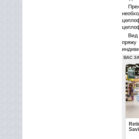
Пре
необх
целлоф
целло
Вид
пряжу
индиви