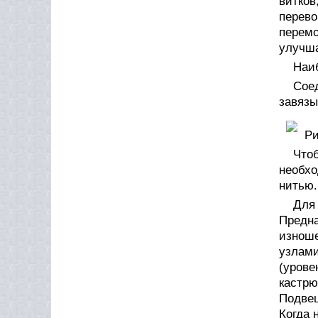
витков
перево
перемо
улучша
Наи
Соед
завязы
Ри
Что
необхо
нитью.
Для
Предн
изноше
узлам
(уров
кастрю
Подвеш
Когда 