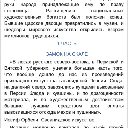
руки народа принадлежащие ему по праву
сокровища. Расхищению национальных
художественных богатств был положен конец.
Бывшие царские дворцы превратились в музеи, и
шедевры мирового искусства открылись взорам
миллионов трудящихся.
1 ЧАСТЬ
ЗАМОК НА СКАЛЕ
«В лесах русского северо-востока, в Пермской и
Вятской губерниях, уцелела большая часть того,
что вообще дошло до нас из произведений
прикладного искусства сасанидской Персии. Сюда,
на далекий север, завозились купцами выкованные
в Персии блюда и кувшины, и по драгоценности
материала, и по художественным достоинствам
бывшие лучшим средством для оплаты
вывозившихся отсюда мехов и пушнины».
Иосиф Орбели. Сасанидское искусство.
Всадник медленно двигался по узкой горной