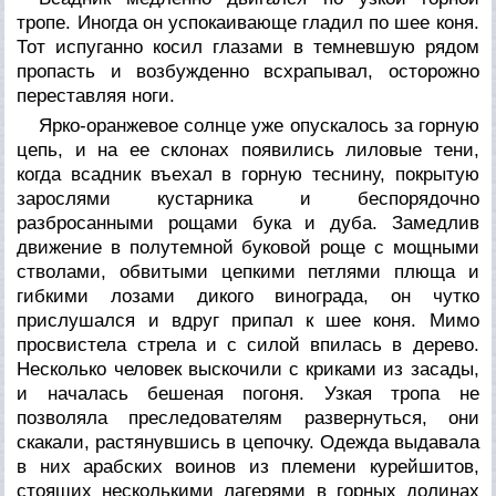
тропе. Иногда он успокаивающе гладил по шее коня.
Тот испуганно косил глазами в темневшую рядом
пропасть и возбужденно всхрапывал, осторожно
переставляя ноги.
Ярко-оранжевое солнце уже опускалось за горную
цепь, и на ее склонах появились лиловые тени,
когда всадник въехал в горную теснину, покрытую
зарослями кустарника и беспорядочно
разбросанными рощами бука и дуба. Замедлив
движение в полутемной буковой роще с мощными
стволами, обвитыми цепкими петлями плюща и
гибкими лозами дикого винограда, он чутко
прислушался и вдруг припал к шее коня. Мимо
просвистела стрела и с силой впилась в дерево.
Несколько человек выскочили с криками из засады,
и началась бешеная погоня. Узкая тропа не
позволяла преследователям развернуться, они
скакали, растянувшись в цепочку. Одежда выдавала
в них арабских воинов из племени курейшитов,
стоящих несколькими лагерями в горных долинах