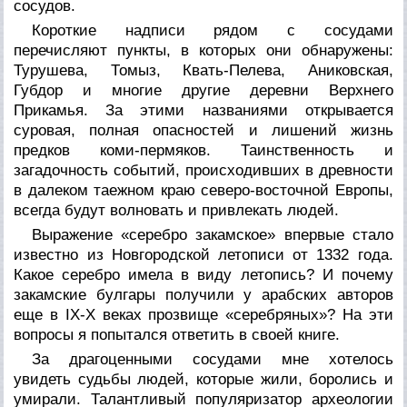
сосудов.
Короткие надписи рядом с сосудами
перечисляют пункты, в которых они обнаружены:
Турушева, Томыз, Квать-Пелева, Аниковская,
Губдор и многие другие деревни Верхнего
Прикамья. За этими названиями открывается
суровая, полная опасностей и лишений жизнь
предков коми-пермяков. Таинственность и
загадочность событий, происходивших в древности
в далеком таежном краю северо-восточной Европы,
всегда будут волновать и привлекать людей.
Выражение «серебро закамское» впервые стало
известно из Новгородской летописи от 1332 года.
Какое серебро имела в виду летопись? И почему
закамские булгары получили у арабских авторов
еще в IX-X веках прозвище «серебряных»? На эти
вопросы я попытался ответить в своей книге.
За драгоценными сосудами мне хотелось
увидеть судьбы людей, которые жили, боролись и
умирали. Талантливый популяризатор археологии