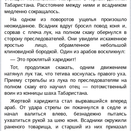
Табаристана. Расстояние между ними и всадником
медленно сокращалось.
На одном из поворотов ущелья произошло
неожиданное. Всадник вдруг бросил повод коня и,
сорвав с плеча лук, на полном скаку обернулся в
сторону преследователей. Они увидели искаженное
яростью лицо, обрамленное небольшой
клиновидной бородкой. Один из арабов воскликнул:
— Это проклятый хариджит!
Тот, продолжая скакать, одним движением
натянул лук так, что тетива коснулась правого уха.
Приему стрельбы из лука по преследователям на
полном скаку его научил отец — потомственный
воин из конницы шаха Табаристана.
Жертвой хариджита стал вырвавшийся вперед
араб. От удара стрелы он покачнулся в седле и
начал валиться влево, безнадежно пытаясь
ухватиться рукой за шею коня. Всадники окружили
раненого товарища, и старший из них приказал