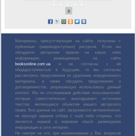
0
Материалы, присутствующие на сайте, получены с
публичных (широкодоступных) ресурсов. Если вы
обладаете авторским правом на какую либо
информацию, размещенную на сайте
booksonline.com.ua
и не согласны с её
общедоступностью в будущем, то мы согласны
рассмотреть предложения по удалению определенного
материала, а также обсудить предложения о
договоренностях, разрешающих использовать данный
контент. Мы не отслеживаем действия пользователей,
которые самостоятельно выкладывают источники
текстов, являющиеся объектом вашего авторского
права. Все данные на сайт, загружаются автоматически,
не проходя заранее отбора с чьей либо стороны, что
является нормой в мировом опыте размещения
информации в сети интернет.
Не смотря на это, при возникновении у Вас вопросов