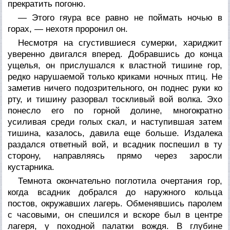
прекратить погоню.
— Этого гяура все равно не поймать ночью в
горах, — нехотя проронил он.
Несмотря на сгустившиеся сумерки, хариджит
уверенно двигался вперед. Добравшись до конца
ущелья, он прислушался к властной тишине гор,
редко нарушаемой только криками ночных птиц. Не
заметив ничего подозрительного, он поднес руки ко
рту, и тишину разорвал тоскливый вой волка. Эхо
понесло его по горной долине, многократно
усиливая среди голых скал, и наступившая затем
тишина, казалось, давила еще больше. Издалека
раздался ответный вой, и всадник поспешил в ту
сторону, направляясь прямо через заросли
кустарника.
Темнота окончательно поглотила очертания гор,
когда всадник добрался до наружного кольца
постов, окружавших лагерь. Обменявшись паролем
с часовыми, он спешился и вскоре был в центре
лагеря, у походной палатки вождя. В глубине