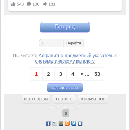
Вперед
Вы читаете
Алфавитно-предметный указатель к
систематическому каталогу
1
2
3
4
» ...
53
Добавить отзыв
ВСЕ ОТЗЫВЫ
О КНИГЕ
В ИЗБРАННОЕ
0