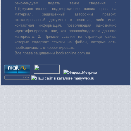
рекомендуем подать такие сведения :
1.Документальное подтверждение ваших прав на
материал, защищённый авторским правом:
отсканированный документ с печатью, либо иная
контактная информация, позволяющая однозначно
идентифицировать вас, как правообладателя данного
материала. 2. Прямые ссылки на страницы сайта,
которые содержат ссылки на файлы, которые есть
необходимость откорректировать.
Все права защищенны booksonline.com.ua