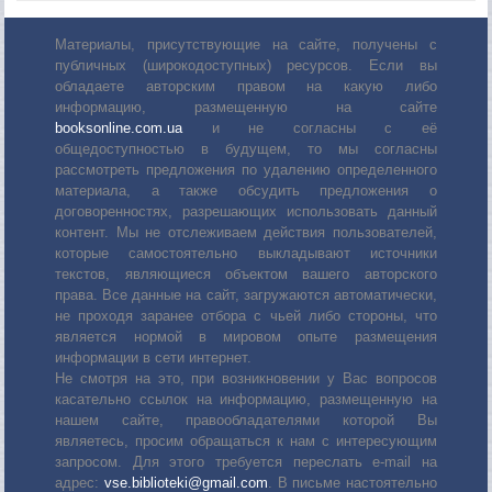
Материалы, присутствующие на сайте, получены с
публичных (широкодоступных) ресурсов. Если вы
обладаете авторским правом на какую либо
информацию, размещенную на сайте
booksonline.com.ua
и не согласны с её
общедоступностью в будущем, то мы согласны
рассмотреть предложения по удалению определенного
материала, а также обсудить предложения о
договоренностях, разрешающих использовать данный
контент. Мы не отслеживаем действия пользователей,
которые самостоятельно выкладывают источники
текстов, являющиеся объектом вашего авторского
права. Все данные на сайт, загружаются автоматически,
не проходя заранее отбора с чьей либо стороны, что
является нормой в мировом опыте размещения
информации в сети интернет.
Не смотря на это, при возникновении у Вас вопросов
касательно ссылок на информацию, размещенную на
нашем сайте, правообладателями которой Вы
являетесь, просим обращаться к нам с интересующим
запросом. Для этого требуется переслать е-mail на
адрес:
vse.biblioteki@gmail.com
. В письме настоятельно