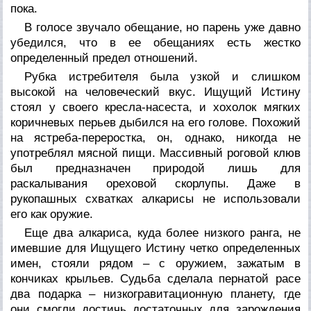
пока.
В голосе звучало обещание, но парень уже давно
убедился, что в ее обещаниях есть жестко
определенный предел отношений.
Рубка истребителя была узкой и слишком
высокой на человеческий вкус. Ищущий Истину
стоял у своего кресла-насеста, и хохолок мягких
коричневых перьев дыбился на его голове. Похожий
на ястреба-переростка, он, однако, никогда не
употреблял мясной пищи. Массивный роговой клюв
был предназначен природой лишь для
раскалывания ореховой скорлупы. Даже в
рукопашных схватках алкарисы не использовали
его как оружие.
Еще два алкариса, куда более низкого ранга, не
имевшие для Ищущего Истину четко определенных
имен, стояли рядом – с оружием, зажатым в
кончиках крыльев. Судьба сделала пернатой расе
два подарка – низкогравитационную планету, где
они смогли достичь достаточных для зарождения