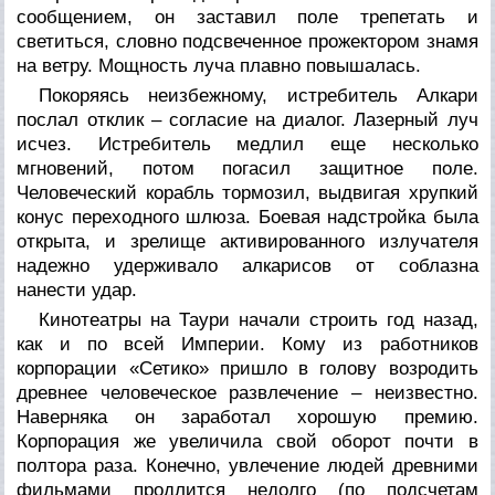
сообщением, он заставил поле трепетать и
светиться, словно подсвеченное прожектором знамя
на ветру. Мощность луча плавно повышалась.
Покоряясь неизбежному, истребитель Алкари
послал отклик – согласие на диалог. Лазерный луч
исчез. Истребитель медлил еще несколько
мгновений, потом погасил защитное поле.
Человеческий корабль тормозил, выдвигая хрупкий
конус переходного шлюза. Боевая надстройка была
открыта, и зрелище активированного излучателя
надежно удерживало алкарисов от соблазна
нанести удар.
Кинотеатры на Таури начали строить год назад,
как и по всей Империи. Кому из работников
корпорации «Сетико» пришло в голову возродить
древнее человеческое развлечение – неизвестно.
Наверняка он заработал хорошую премию.
Корпорация же увеличила свой оборот почти в
полтора раза. Конечно, увлечение людей древними
фильмами продлится недолго (по подсчетам