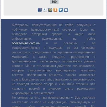
100
Материалы, присутствующие на сайте, получены с
публичных (широкодоступных) ресурсов. Если вы
обладаете авторским правом на какую либо
информацию, размещенную на сайте
booksonline.com.ua
и не согласны с её
общедоступностью в будущем, то мы согласны
рассмотреть предложения по удалению определенного
материала, а также обсудить предложения о
договоренностях, разрешающих использовать данный
контент. Мы не отслеживаем действия пользователей,
которые самостоятельно выкладывают источники
текстов, являющиеся объектом вашего авторского
права. Все данные на сайт, загружаются автоматически,
не проходя заранее отбора с чьей либо стороны, что
является нормой в мировом опыте размещения
информации в сети интернет.
Не смотря на это, при возникновении у Вас вопросов
касательно ссылок на информацию, размещенную на
нашем сайте, правообладателями которой Вы