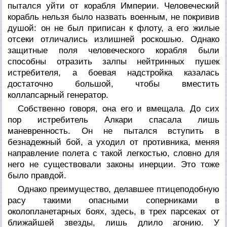
пытался уйти от корабля Империи. Человеческий
корабль нельзя было назвать военным, не покривив
душой: он не был приписан к флоту, а его жилые
отсеки отличались излишней роскошью. Однако
защитные поля человеческого корабля были
способны отразить залпы нейтринных пушек
истребителя, а боевая надстройка казалась
достаточно большой, чтобы вместить
коллапсарный генератор.
Собственно говоря, она его и вмещала. До сих
пор истребитель Алкари спасала лишь
маневренность. Он не пытался вступить в
безнадежный бой, а уходил от противника, меняя
направление полета с такой легкостью, словно для
него не существовали законы инерции. Это тоже
было правдой.
Однако преимущество, делавшее птицеподобную
расу такими опасными соперниками в
околопланетарных боях, здесь, в трех парсеках от
ближайшей звезды, лишь длило агонию. У