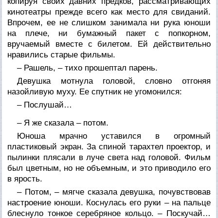
копируя своих давних предков, рассматривающих
кинотеатры прежде всего как место для свиданий.
Впрочем, ее не слишком занимала ни рука юноши
на плече, ни бумажный пакет с попкорном,
вручаемый вместе с билетом. Ей действительно
нравились старые фильмы.
– Рашель, – тихо прошептал парень.
Девушка мотнула головой, словно отгоняя
назойливую муху. Ее спутник не угомонился:
– Послушай…
– Я же сказала – потом.
Юноша мрачно уставился в огромный
пластиковый экран. За спиной тарахтел проектор, и
пылинки плясали в луче света над головой. Фильм
был цветным, но не объемным, и это приводило его
в ярость.
– Потом, – мягче сказала девушка, почувствовав
настроение юноши. Коснулась его руки – на пальце
блеснуло тонкое серебряное кольцо. – Поскучай…