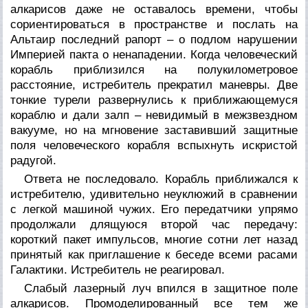
алкарисов даже не оставалось времени, чтобы
сориентироваться в пространстве и послать на
Альтаир последний рапорт – о подлом нарушении
Империей пакта о ненападении. Когда человеческий
корабль приблизился на полукилометровое
расстояние, истребитель прекратил маневры. Две
тонкие турели развернулись к приближающемуся
кораблю и дали залп – невидимый в межзвездном
вакууме, но на мгновение заставивший защитные
поля человеческого корабля вспыхнуть искристой
радугой.
Ответа не последовало. Корабль приближался к
истребителю, удивительно неуклюжий в сравнении
с легкой машиной чужих. Его передатчики упрямо
продолжали длящуюся второй час передачу:
короткий пакет импульсов, многие сотни лет назад
принятый как приглашение к беседе всеми расами
Галактики. Истребитель не реагировал.
Слабый лазерный луч впился в защитное поле
алкарисов. Промоделированный все тем же