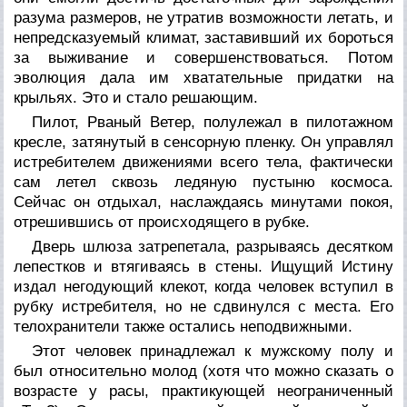
разума размеров, не утратив возможности летать, и
непредсказуемый климат, заставивший их бороться
за выживание и совершенствоваться. Потом
эволюция дала им хватательные придатки на
крыльях. Это и стало решающим.
Пилот, Рваный Ветер, полулежал в пилотажном
кресле, затянутый в сенсорную пленку. Он управлял
истребителем движениями всего тела, фактически
сам летел сквозь ледяную пустыню космоса.
Сейчас он отдыхал, наслаждаясь минутами покоя,
отрешившись от происходящего в рубке.
Дверь шлюза затрепетала, разрываясь десятком
лепестков и втягиваясь в стены. Ищущий Истину
издал негодующий клекот, когда человек вступил в
рубку истребителя, но не сдвинулся с места. Его
телохранители также остались неподвижными.
Этот человек принадлежал к мужскому полу и
был относительно молод (хотя что можно сказать о
возрасте у расы, практикующей неограниченный