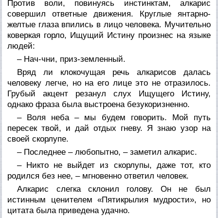
Против воли, повинуясь инстинктам, алкарис
совершил ответные движения. Круглые янтарно-
желтые глаза впились в лицо человека. Мучительно
коверкая горло, Ищущий Истину произнес на языке
людей:
– Нач-чни, приз-земленный.
Вряд ли клокочущая речь алкарисов далась
человеку легче, но на его лице это не отразилось.
Грубый акцент резанул слух Ищущего Истину,
однако фраза была выстроена безукоризненно.
– Воля неба – мы будем говорить. Мой путь
пересек твой, и дай отдых гневу. Я знаю узор на
своей скорлупе.
– Последнее – любопытно, – заметил алкарис.
– Никто не выйдет из скорлупы, даже тот, кто
родился без нее, – мгновенно ответил человек.
Алкарис слегка склонил голову. Он не был
истинным ценителем «Пятикрылия мудрости», но
цитата была приведена удачно.