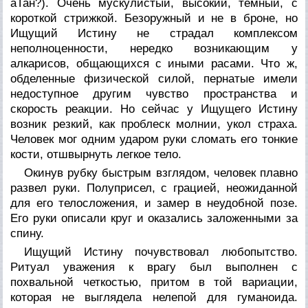
аТан?). Очень мускулистый, высокий, темный, с
короткой стрижкой. Безоружный и не в броне, но
Ищущий Истину не страдал комплексом
неполноценности, нередко возникающим у
алкарисов, общающихся с иными расами. Что ж,
обделенные физической силой, пернатые имели
недоступное другим чувство пространства и
скорость реакции. Но сейчас у Ищущего Истину
возник резкий, как проблеск молнии, укол страха.
Человек мог одним ударом руки сломать его тонкие
кости, отшвырнуть легкое тело.
Окинув рубку быстрым взглядом, человек плавно
развел руки. Полуприсел, с грацией, неожиданной
для его телосложения, и замер в неудобной позе.
Его руки описали круг и оказались заложенными за
спину.
Ищущий Истину почувствовал любопытство.
Ритуал уважения к врагу был выполнен с
похвальной четкостью, притом в той вариации,
которая не выглядела нелепой для гуманоида.