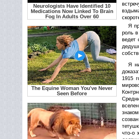
встреч
вздыма
скорот
Я п
роль в
ведет 
дедушк
собств
Я н
доказа
1915 г
миров
Контрн
Средн
вселен
знаком
созван
тетушк
что-о 