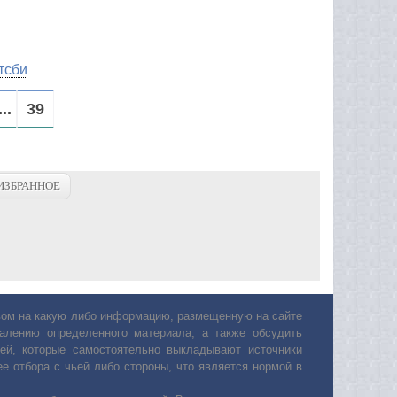
тсби
...
39
ИЗБРАННОЕ
авом на какую либо информацию, размещенную на сайте
лению определенного материала, а также обсудить
ей, которые самостоятельно выкладывают источники
е отбора с чьей либо стороны, что является нормой в