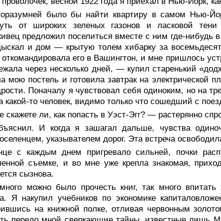
 проволочек, весной 1922 года я приехал в Нью-Йорк, ка
горазумней было бы найти квартиру в самом Нью-Йор
нуть от широких зеленых газонов и ласковой тени
ивец предложил поселиться вместе с ним где-нибудь в 
ыскал и дом — крытую толем хибарку за восемьдесят
откомандировала его в Вашингтон, и мне пришлось устр
ежала через несколько дней, — купил старенький «дод
а мою постель и готовила завтрак на электрической пл
рости. Поначалу я чувствовал себя одиноким, но на тр
а какой-то человек, видимо только что сошедший с поез
 скажете ли, как попасть в Уэст-Эгг? — растерянно спр
бъяснил. И когда я зашагал дальше, чувства одино
оселенцем, указывателем дорог. Эта встреча освободил
нце с каждым днем пригревало сильней, почки распу
енной съемке, и во мне уже крепла знакомая, прихо
ется сызнова.
 много можно было прочесть книг, так много впитать
а. Я накупил учебников по экономике капиталовложе
ившись на книжной полке, отливая червонным золото
ть передо мной сверкающие тайны, известные лишь Ми