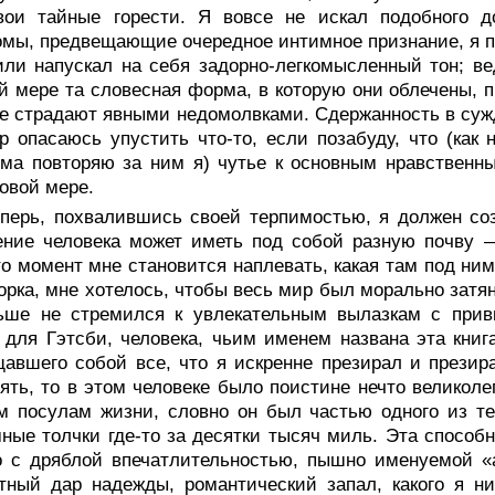
вои тайные горести. Я вовсе не искал подобного д
мы, предвещающие очередное интимное признание, я пр
или напускал на себя задорно-легкомысленный тон; 
й мере та словесная форма, в которую они облечены, п
е страдают явными недомолвками. Сдержанность в суж
р опасаюсь упустить что-то, если позабуду, что (как
ма повторяю за ним я) чутье к основным нравственн
овой мере.
еперь, похвалившись своей терпимостью, я должен соз
ние человека может иметь под собой разную почву —
то момент мне становится наплевать, какая там под ни
рка, мне хотелось, чтобы весь мир был морально затян
ьше не стремился к увлекательным вылазкам с приви
 для Гэтсби, человека, чьим именем названа эта книг
авшего собой все, что я искренне презирал и прези
ять, то в этом человеке было поистине нечто великоле
м посулам жизни, словно он был частью одного из т
ные толчки где-то за десятки тысяч миль. Эта способн
о с дряблой впечатлительностью, пышно именуемой «
тный дар надежды, романтический запал, какого я н