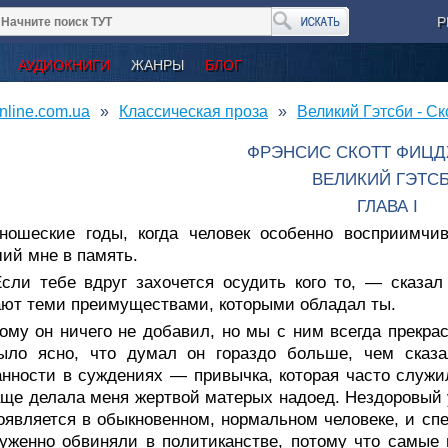
Р
АУДИОКНИГИ
ЖАНРЫ
БЛОГ
nline.com.ua
Классическая проза
Великий Гэтсби - С
ФРЭНСИС СКОТТ ФИЦ
ВЕЛИКИЙ ГЭТС
ГЛАВА I
ношеские годы, когда человек особенно восприимчив,
ий мне в память.
сли тебе вдруг захочется осудить кого то, — сказал
ют теми преимуществами, которыми обладал ты.
ому он ничего не добавил, но мы с ним всегда прекра
ыло ясно, что думал он гораздо больше, чем сказа
нности в суждениях — привычка, которая часто служ
ще делала меня жертвой матерых надоед. Нездоровый у
оявляется в обыкновенном, нормальном человеке, и сп
уженно обвиняли в политиканстве, потому что самые