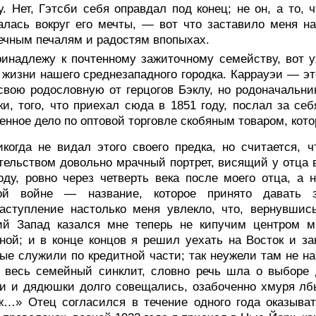
у. Нет, Гэтсби себя оправдал под конец; не он, а то, 
лась вокруг его мечты, — вот что заставило меня н
ечным печалям и радостям впопыхах.
ринадлежу к почтенному зажиточному семейству, вот 
 жизни нашего среднезападного городка. Каррауэи — эт
свою родословную от герцогов Бэклу, но родоначальни
и, того, что приехал сюда в 1851 году, послал за с
енное дело по оптовой торговле скобяным товаром, кото
икогда не видал этого своего предка, но считается, 
тельством довольно мрачный портрет, висящий у отца в
оду, ровно через четверть века после моего отца, а 
ой войне — название, которое принято давать з
аступление настолько меня увлекло, что, вернувшис
ий Запад казался мне теперь не кипучим центром м
ной; и в конце концов я решил уехать на Восток и за
ые служили по кредитной части; так неужели там не н
 весь семейный синклит, словно речь шла о выборе 
и и дядюшки долго совещались, озабоченно хмуря лб
ж…» Отец согласился в течение одного года оказыва