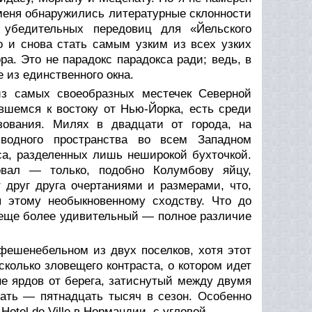
 меня обнаружились литературные склонности
убедительных передовиц для «Йельского
о и снова стать самым узким из всех узких
а. Это не парадокс парадокса ради; ведь, в
 из единственного окна.
из самых своеобразных местечек Северной
вшемся к востоку от Нью-Йорка, есть среди
зования. Милях в двадцати от города, на
 водного пространства во всем Западном
а, разделенных лишь неширокой бухточкой.
вал — только, подобно Колумбову яйцу,
 друг друга очертаниями и размерами, что,
я этому необыкновенному сходству. Что до
 еще более удивительный — полное различие
 фешенебельном из двух поселков, хотя этот
колько зловещего контраста, о котором идет
не ярдов от берега, затиснутый между двумя
цать — пятнадцать тысяч в сезон. Особенно
otel de Ville в Нормандии, с угловой