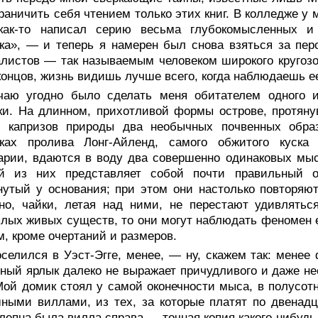
раничить себя чтением только этих книг. В колледже у
ак-то написал серию весьма глубокомысленных и 
ка», — и теперь я намерен был снова взяться за пер
листов — так называемым человеком широкого кругозор
концов, жизнь видишь лучше всего, когда наблюдаешь ее
чаю угодно было сделать меня обитателем одного 
и. На длинном, прихотливой формы острове, протяну
х капризов природы два необычных почвенных обра
рках пролива Лонг-Айленд, самого обжитого куска
рии, вдаются в воду два совершенно одинаковых мыс
й из них представляет собой почти правильный о
утый у основания; при этом они настолько повторяют
но, чайки, летая над ними, не перестают удивлятьс
лых живых существ, то они могут наблюдать феномен
м, кроме очертаний и размеров.
селился в Уэст-Эгге, менее, — ну, скажем так: менее
ный ярлык далеко не выражает причудливого и даже нес
Мой домик стоял у самой оконечности мыса, в полусот
ными виллами, из тех, за которые платят по двенад
лепна была вилла справа — точная копия какого-нибудь H