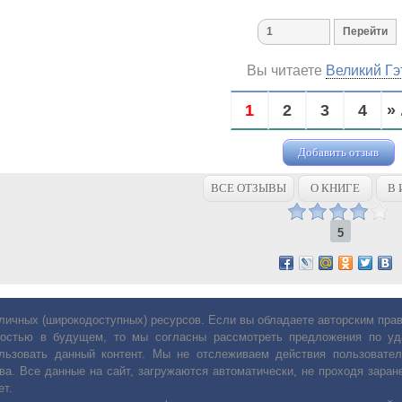
Вы читаете
Великий Гэ
1
2
3
4
» 
Добавить отзыв
ВСЕ ОТЗЫВЫ
О КНИГЕ
В 
5
личных (широкодоступных) ресурсов. Если вы обладаете авторским пр
остью в будущем, то мы согласны рассмотреть предложения по уда
льзовать данный контент. Мы не отслеживаем действия пользовател
ва. Все данные на сайт, загружаются автоматически, не проходя заране
ет.