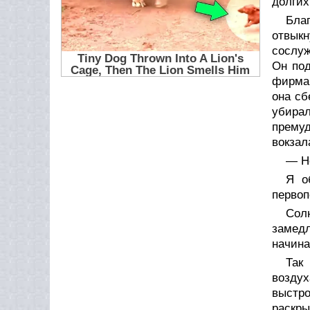
долгих
Бла
отвык
сослуж
Он под
фирма 
она сб
убирал
премуд
вокзал
— Не
Я о
первоп
Сол
замедл
начина
Так
воздух
выстро
раскры