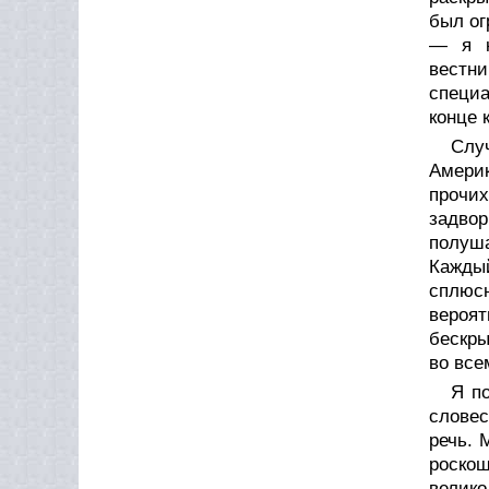
был ог
— я к
вестни
специа
конце 
Слу
Америк
прочи
задво
полуша
Кажды
сплюсн
вероят
бескры
во все
Я по
словес
речь. 
роскош
велико