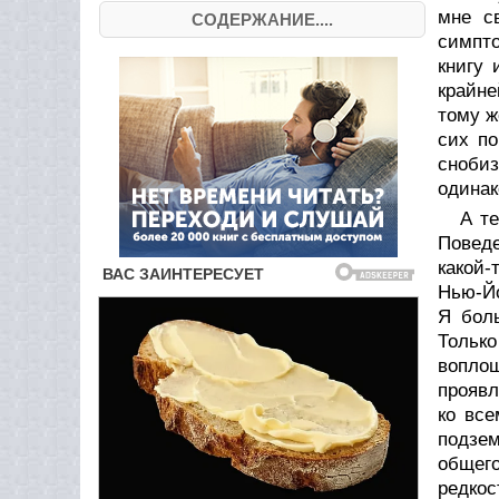
мне с
СОДЕРЖАНИЕ....
симпто
книгу 
крайне
тому ж
сих по
снобиз
одинак
А т
Поведе
какой-
Нью-Йо
Я бол
Только
воплощ
проявл
ко все
подзем
общег
редкос