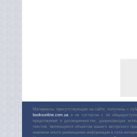
Материалы, присутствующие на сайте, получены с пуб
booksonline.com.ua
и не согласны с её общедоступн
предложения о договоренностях, разрешающих испо
текстов, являющиеся объектом вашего авторского пра
мировом опыте размещения информации в сети интерн