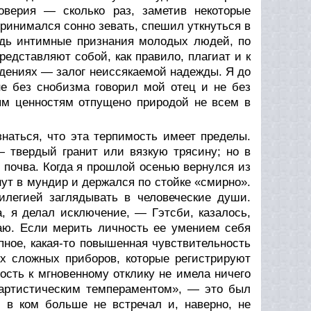
оверия — сколько раз, заметив некоторые
инимался сонно зевать, спешил уткнуться в
ведь интимные признания молодых людей, по
редставляют собой, как правило, плагиат и к
дениях — залог неиссякаемой надежды. Я до
 не без снобизма говорил мой отец и не без
ым ценностям отпущено природой не всем в
наться, что эта терпимость имеет пределы.
 твердый гранит или вязкую трясину; но в
м почва. Когда я прошлой осенью вернулся из
ут в мундир и держался по стойке «смирно».
легией заглядывать в человеческие души.
а, я делал исключение, — Гэтсби, казалось,
раю. Если мерить личность ее умением себя
пное, какая-то повышенная чувствительность
ех сложных приборов, которые регистрируют
ость к мгновенному отклику не имела ничего
артистическим темпераментом», — это был
и в ком больше не встречал и, наверно, не