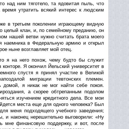
что над ним тяготело, та ядовитая пыль, что
а время утратить всякий интерес к людским
уже в третьем поколении играющему видную
о целый клан, и, по семейному преданию, он
ком нашей ветви нужно считать брата моего
ебя наемника в Федеральную армию и открыл
рое ныне возглавляет мой отец.
что я на него похож, чему будто бы служит
 конторе. Я окончил Йельский университет в
немного спустя я принял участие в Великой
апоздалой миграции тевтонских племен.
ь домой, я никак не мог найти себе покоя.
ироздания, а скорее обтрепанным подолом
няться изучением кредитного дела. Все мои
айдется места еще для одного человека? Был
для меня подходящего учебного заведения;
ы, и наконец нерешительно выговорили: «Ну
ть мне финансовую поддержку, и вот, после