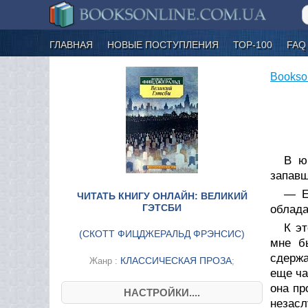
ГЛАВНАЯ
НОВЫЕ ПОСТУПЛЕНИЯ
ТОР-100
FAQ
Bookso
В ю
запавш
— Е
ЧИТАТЬ КНИГУ ОНЛАЙН: ВЕЛИКИЙ
ГЭТСБИ
облада
К эт
(
СКОТТ ФИЦДЖЕРАЛЬД ФРЭНСИС
)
мне б
сдержа
КЛАССИЧЕСКАЯ ПРОЗА
Жанр :
;
еще ча
она пр
НАСТРОЙКИ....
незасл