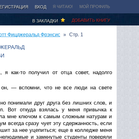
ЕГИСТРАЦИЯ
ВХОД
Я ЧИТАЮ!
МОЙ ПРОФИЛЬ
ДОБАВИТЬ КНИГУ
В ЗАКЛАДКИ
котт Фицджеральд Фрэнсис
Стр. 1
ДЖЕРАЛЬД
БИ
 я как-то получил от отца совет, надолго
 он, — вспомни, что не все люди на свете
сно понимали друг друга без лишних слов, и
л. Вот откуда взялась у меня привычка к
ила мне ключом к самым сложным натурам и
м всегда сразу чует эту сдержанность, если
ешит за нее уцепиться; еще в колледже меня
 нелюдимые и замкнутые студенты поверяли