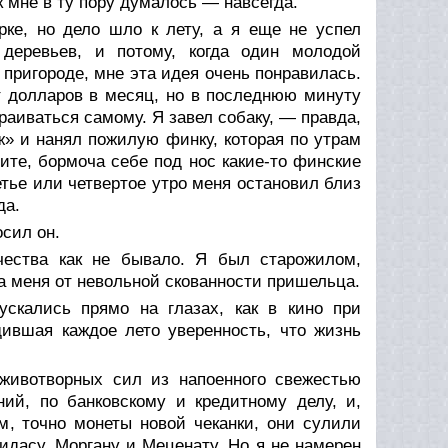
к мне в ту пору думалось — навсегда.
ке, но дело шло к лету, а я еще не успел
 деревьев, и потому, когда один молодой
пригороде, мне эта идея очень понравилась.
 долларов в месяц, но в последнюю минуту
аиваться самому. Я завел собаку, — правда,
ж» и нанял пожилую финку, которая по утрам
ите, бормоча себе под нос какие-то финские
етье или четвертое утро меня остановил близ
да.
осил он.
чества как не бывало. Я был старожилом,
а меня от невольной скованности пришельца.
скались прямо на глазах, как в кино при
дившая каждое лето уверенность, что жизнь
 животворных сил из напоенного свежестью
ний, по банковскому и кредитному делу, и,
м, точно монеты новой чеканки, они сулили
дасу, Моргану и Меценату. Но я не намерен