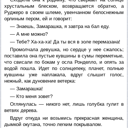
хрустальным блеском, возвращается обратно, а
Руджеро в своем шлеме, увенчанном белоснежным
орлиным пером, ей и говорит:
— Знаешь, Замарашка, я завтра на бал еду.
— А мне можно?
— Тебе? Ха-ха-ха! Да ты вся в золе перемазана!
Промолчала девушка, но сердце у нее сжалось;
поставила она пустые кувшины в сумы переметные,
что свисали по бокам у осла Ронделло, и опять за
водой пошла. Идет по солнцепеку, плачет, полные
кувшины уже наплакала, вдруг слышит голос,
нежный, как дуновение ветерка:
— Замарашка!
— Кто меня зовет?
Оглянулась — никого нет, лишь голубка гулит в
ветвях дерева.
Вдруг откуда ни возьмись прекрасная женщина,
дымкой окутана, точно легким покрывалом.