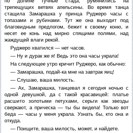
по долине тучные стада, румянились на
трепещущих ветвях апельсины. Во время танца
стащила Замарашка у принца Руджеро часы с
топазами и рубинами. Тут же она выходит под
благовидным предлогом, бежит к своему коню, и
несет ее конь над мирно спящими полями, над
жаждущей влаги рекой.
Руджеро хватился — нет часов.
— Ну и дурак же я! Ведь это она часы украла!
На следующее утро кричит Руджеро, как обычно:
— Замарашка, подай-ка мне на завтрак яиц!
— Слушаю, ваша милость.
— Ах, Замарашка, танцевал я сегодня ночью с
одной девушкой, да с такой красавицей: платье
расшито золотыми петухами, серьги как звезды
сверкают, а прическа — ты бы видела! Только вот
беда — часы у меня украла. Узнать бы, кто она и
откуда.
— Поищите, ваша милость, может, и найдете.