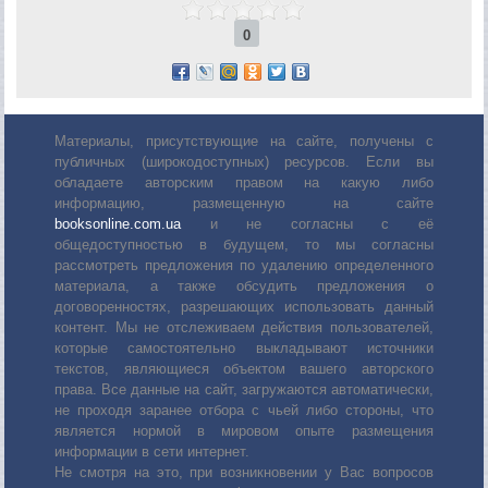
0
Материалы, присутствующие на сайте, получены с
публичных (широкодоступных) ресурсов. Если вы
обладаете авторским правом на какую либо
информацию, размещенную на сайте
booksonline.com.ua
и не согласны с её
общедоступностью в будущем, то мы согласны
рассмотреть предложения по удалению определенного
материала, а также обсудить предложения о
договоренностях, разрешающих использовать данный
контент. Мы не отслеживаем действия пользователей,
которые самостоятельно выкладывают источники
текстов, являющиеся объектом вашего авторского
права. Все данные на сайт, загружаются автоматически,
не проходя заранее отбора с чьей либо стороны, что
является нормой в мировом опыте размещения
информации в сети интернет.
Не смотря на это, при возникновении у Вас вопросов