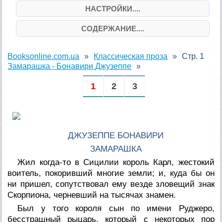
НАСТРОЙКИ....
СОДЕРЖАНИЕ....
Booksonline.com.ua
Классическая проза
Стр. 1
Замарашка - Бонавири Джузеппе
1
2
3
ДЖУЗЕППЕ БОНАВИРИ
ЗАМАРАШКА
Жил когда-то в Сицилии король Карл, жестокий
воитель, покоривший многие земли; и, куда бы он
ни пришел, сопутствовал ему везде зловещий знак
Скорпиона, черневший на тысячах знамен.
Был у того короля сын по имени Руджеро,
бесстрашный рыцарь, который с некоторых пор