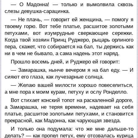
— О Мадонна! — только и вымолвила сквозь
слезы девушка-сарацинка.
— Не плачь, — говорит ей женщина, — помогу я
твоему горю. Вот тебе платье, расшитое золотыми
петухами, вот изумрудные сверкающие сережки.
Когда твой хозяин Принц Руджеро, рыцарь орлиного
пера, скажет, что собирается на бал, ты держись как
ни в чем не бывало, а сама надень этот наряд.
Прошло восемь дней, и Руджеро ей говорит:
— Замарашка, нынче вечером я на бал еду. — И
сияют его глаза, как лучезарные солнца.
— Желаю вашей милости хорошо повеселиться,
а мне пора к моим курам, петуху и ослу Ронделло.
Вот стихает конский топот на раскаленной дороге,
а Замарашка, не теряя времени, надевает на себя
платье, расшитое золотыми петухами, и становится
прекрасной, как Мадонна, как чарующая звезда.
И только она подумала: что же мне дальше-то
делать? — как пропел петух, ему отозвалась курица