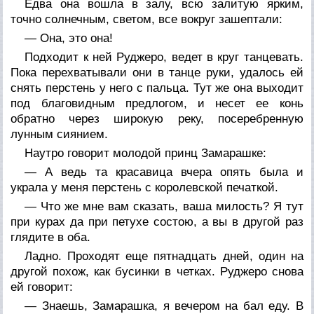
Едва она вошла в залу, всю залитую ярким,
точно солнечным, светом, все вокруг зашептали:
— Она, это она!
Подходит к ней Руджеро, ведет в круг танцевать.
Пока перехватывали они в танце руки, удалось ей
снять перстень у него с пальца. Тут же она выходит
под благовидным предлогом, и несет ее конь
обратно через широкую реку, посеребренную
лунным сиянием.
Наутро говорит молодой принц Замарашке:
— А ведь та красавица вчера опять была и
украла у меня перстень с королевской печаткой.
— Что же мне вам сказать, ваша милость? Я тут
при курах да при петухе состою, а вы в другой раз
глядите в оба.
Ладно. Проходят еще пятнадцать дней, один на
другой похож, как бусинки в четках. Руджеро снова
ей говорит:
— Знаешь, Замарашка, я вечером на бал еду. В