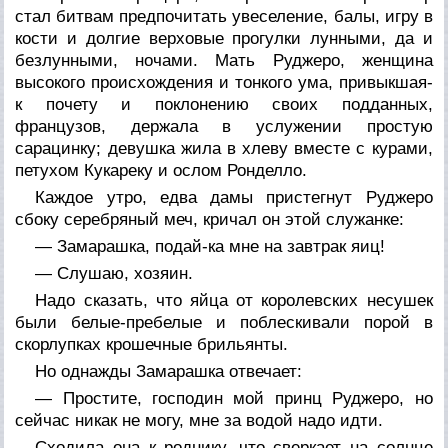
стал битвам предпочитать увеселение, балы, игру в
кости и долгие верховые прогулки лунными, да и
безлунными, ночами. Мать Руджеро, женщина
высокого происхождения и тонкого ума, привыкшая-
к почету и поклонению своих подданных,
французов, держала в услужении простую
сарацинку; девушка жила в хлеву вместе с курами,
петухом Кукареку и ослом Ронделло.
Каждое утро, едва дамы пристегнут Руджеро
сбоку серебряный меч, кричал он этой служанке:
— Замарашка, подай-ка мне на завтрак яиц!
— Слушаю, хозяин.
Надо сказать, что яйца от королевских несушек
были белые-пребелые и поблескивали порой в
скорлупках крошечные брильянты.
Но однажды Замарашка отвечает:
— Простите, господин мой принц Руджеро, но
сейчас никак не могу, мне за водой надо идти.
Сходила она к роднику, что сверкает на солнце