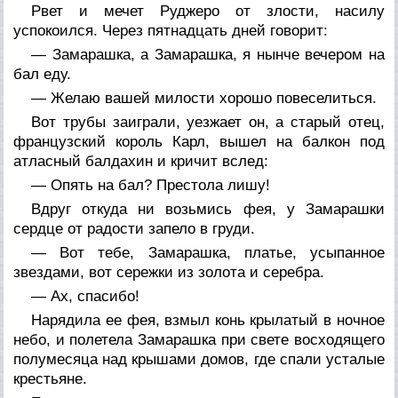
Рвет и мечет Руджеро от злости, насилу
успокоился. Через пятнадцать дней говорит:
— Замарашка, а Замарашка, я нынче вечером на
бал еду.
— Желаю вашей милости хорошо повеселиться.
Вот трубы заиграли, уезжает он, а старый отец,
французский король Карл, вышел на балкон под
атласный балдахин и кричит вслед:
— Опять на бал? Престола лишу!
Вдруг откуда ни возьмись фея, у Замарашки
сердце от радости запело в груди.
— Вот тебе, Замарашка, платье, усыпанное
звездами, вот сережки из золота и серебра.
— Ах, спасибо!
Нарядила ее фея, взмыл конь крылатый в ночное
небо, и полетела Замарашка при свете восходящего
полумесяца над крышами домов, где спали усталые
крестьяне.