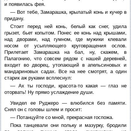
и появилась фея.
— Вот тебе, Замарашка, крылатый конь и кучер в
придачу.
Стоит перед ней конь, белый как снег, удила
грызет, бьет копытом. Понес ее конь над крышами,
над дворами, над гумном, где мужики клевали
носом от усыпляющего круговращения ослов.
Прилетает Замарашка на бал, ну, скажем, в
Палагонию, что совсем рядом с нашей деревней,
входит во дворец, утопающий в апельсиновых и
мандариновых садах. Все на нее смотрят, а один
старик аж руками всплеснул:
— Ах ты господи, красота-то какая — глаз не
оторвать! Ну прямо услаждение души.
Увидел ее Руджеро — влюбился без памяти.
Снял он с головы шлем и просит:
— Потанцуйте со мной, прекрасная госпожа.
Пока танцевали они польку и мазурку, бродили