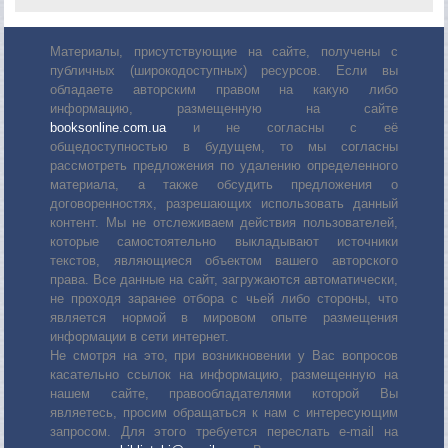
Материалы, присутствующие на сайте, получены с
публичных (широкодоступных) ресурсов. Если вы
обладаете авторским правом на какую либо
информацию, размещенную на сайте
booksonline.com.ua
и не согласны с её
общедоступностью в будущем, то мы согласны
рассмотреть предложения по удалению определенного
материала, а также обсудить предложения о
договоренностях, разрешающих использовать данный
контент. Мы не отслеживаем действия пользователей,
которые самостоятельно выкладывают источники
текстов, являющиеся объектом вашего авторского
права. Все данные на сайт, загружаются автоматически,
не проходя заранее отбора с чьей либо стороны, что
является нормой в мировом опыте размещения
информации в сети интернет.
Не смотря на это, при возникновении у Вас вопросов
касательно ссылок на информацию, размещенную на
нашем сайте, правообладателями которой Вы
являетесь, просим обращаться к нам с интересующим
запросом. Для этого требуется переслать е-mail на