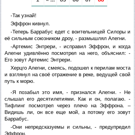
-Так узнай!
Эффрон кивнул.
-Теперь Баррабус едет с воительницей Силоры и
её сильным союзником дроу, - размышлял Алегни.
-Артемис Энтрери, - исправил Эффрон, и когда
Алегни удивлённо посмотрел на него, объяснил: -
Его зовут Артемис Энтрери.
Херцго Алегни, смеясь, подошел к перилам моста
и взглянул на своё отражение в реке, ведущей свой
путь к морю.
-Я позабыл это имя, - признался Алегни. - Не
слышал его десятилетиями. Как и он, полагаю. -
Тифлинг посмотрел через плечо на Эффрона. –
Видишь ли, он все еще мой, а потому его зовут
Баррабус.
-Они непредсказуемы и сильны, - предупредил
Эффрон.