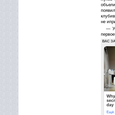
объели
появи
клубив
не ипр
— У
первое