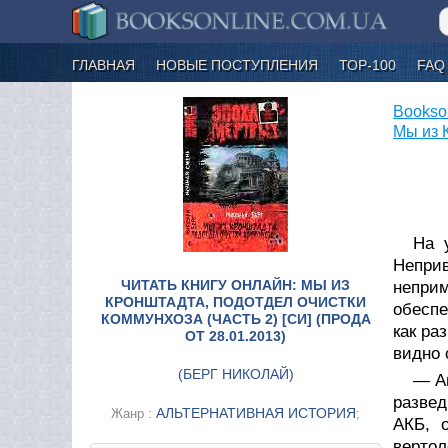
ГЛАВНАЯ
НОВЫЕ ПОСТУПЛЕНИЯ
ТОР-100
FAQ
Bookso
Мы из К
На 
Непри
ЧИТАТЬ КНИГУ ОНЛАЙН: МЫ ИЗ
непри
КРОНШТАДТА, ПОДОТДЕЛ ОЧИСТКИ
обеспе
КОММУНХОЗА (ЧАСТЬ 2) [СИ] (ПРОДА
как ра
ОТ 28.01.2013)
видно 
(
БЕРГ НИКОЛАЙ
)
— Аг
развед
АЛЬТЕРНАТИВНАЯ ИСТОРИЯ
Жанр :
;
АКБ, 
вертол