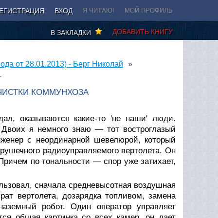
ЕГИСТРАЦИЯ
ВХОД
Я ЧИТАЮ!
МОЙ ПРОФИЛЬ
ДОБАВИТЬ КНИГУ
В ЗАКЛАДКИ
ода от 28.01.2013) - Берг Николай
Г
ЧИСТКИ КОММУНХОЗА
ал, оказываются какие-то 'не наши' люди.
 Двоих я немного знаю — тот востроглазый
нженер с неординарной шевелюрой, который
рушечного радиоуправляемого вертолета. Он
Причем по тональности — спор уже затихает,
ользовал, сначала средневысотная воздушная
рат вертолета, дозарядка топливом, замена
наземный робот. Один оператор управляет
ся общая картинка со всех камер, он дает