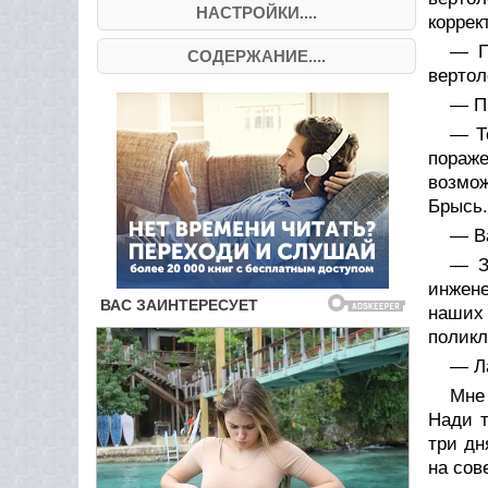
НАСТРОЙКИ....
коррек
— П
СОДЕРЖАНИЕ....
вертол
— П
— Т
пораж
возмож
Брысь.
— Ва
— З
инжене
наших
поликл
— Л
Мне 
Нади т
три дн
на сов