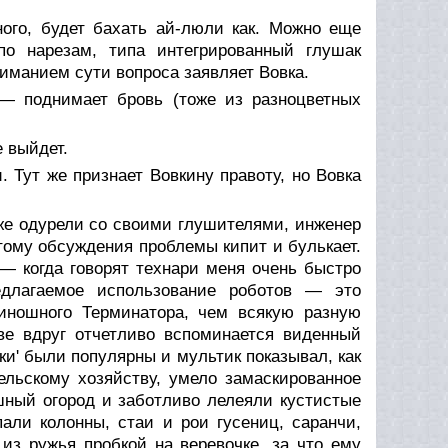
ого, будет бахать ай-люли как. Можно еще
о нарезам, типа интегрированный глушак
ниманием сути вопроса заявляет Вовка.
— поднимает бровь (тоже из разноцветных
е выйдет.
. Тут же признает Вовкину правоту, но Вовка
уже одурели со своими глушителями, инженер
тому обсуждения проблемы кипит и булькает.
— когда говорят технари меня очень быстро
едлагаемое использование роботов — это
иношного Терминатора, чем всякую разную
ве вдруг отчетливо вспоминается виденный
ки' были популярны и мультик показывал, как
ельскому хозяйству, умело замаскированное
шный огород и заботливо лелеяли кустистые
али колонны, стаи и рои гусениц, саранчи,
из ружья пробкой на веревочке, за что ему