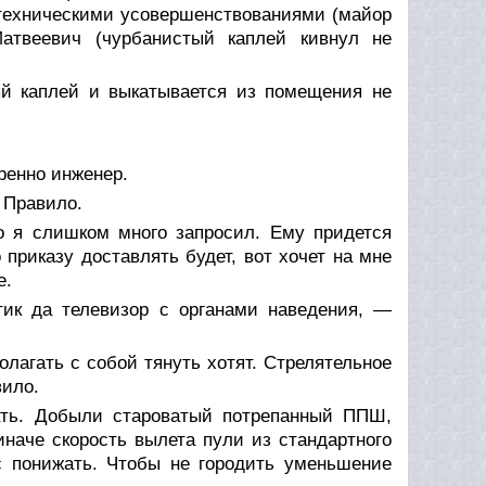
 техническими усовершенствованиями (майор
Матвеевич (чурбанистый каплей кивнул не
ый каплей и выкатывается из помещения не
еренно инженер.
 Правило.
о я слишком много запросил. Ему придется
о приказу доставлять будет, вот хочет на мне
е.
тик да телевизор с органами наведения, —
лагать с собой тянуть хотят. Стрелятельное
вило.
ать. Добыли староватый потрепанный ППШ,
наче скорость вылета пули из стандартного
/с понижать. Чтобы не городить уменьшение