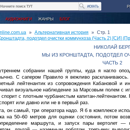
Р
АУДИОКНИГИ
ЖАНРЫ
БЛОГ
nline.com.ua
Альтернативная история
Стр. 1
ронштадта, подотдел очистки коммунхоза (Часть 2) [СИ] (Пр
НИКОЛАЙ БЕР
МЫ ИЗ КРОНШТАДТА, ПОДОТДЕЛ О
ЧАСТЬ 2
утреннем собрании нашей группы, куда я нагло опозд
вычно. С сапером Правило я вежливо раскланиваюсь.
метный лейтенантик из сопровождения Кабановой и и
чивал визуальное наблюдение за Марсовым полем с иг
з спорит с плотным чурбанистым капитан-лейтенантом. 
спорят или давно или не в первый раз.
а, он самый, три оператора надо. Я б в комплексе исп
ка на 50–60 метров для оценки состояния, потом возв
определение маршрута, и запуск пары вертолет — 
етом, другой — наземным роботом, третьему выводит