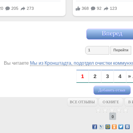
Вперед
Вы читаете
Мы из Кронштадта, подотдел очистки коммунхоз
1
2
3
4
» 
Добавить отзыв
ВСЕ ОТЗЫВЫ
О КНИГЕ
В 
0