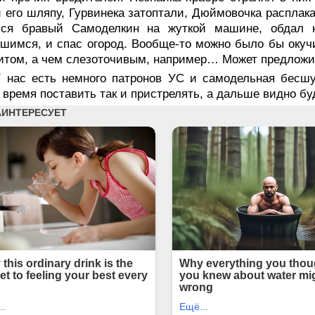
 его шляпу, Гурвинека затоптали, Дюймовочка расплака
лся бравый Самоделкин на жуткой машине, обдал 
шимся, и спас огород. Вообще-то можно было бы оку
итом, а чем слезоточивым, например… Может предложи
 нас есть немного патронов УС и самодельная бесш
 время поставить так и пристрелять, а дальше видно бу