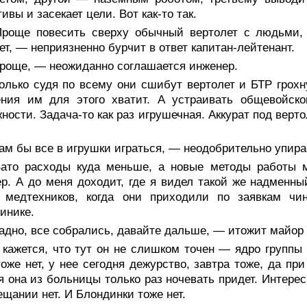
тивы и засекает цели. Вот как-то так.
роще повесить сверху обычный вертолет с людьми,
ет, — неприязненно бурчит в ответ капитан-лейтенант.
роще, — неожиданно соглашается инженер.
олько судя по всему они сшибут вертолет и БТР грохн
ения им для этого хватит. А устраивать общевойско
ности. Задача-то как раз игрушечная. Аккурат под верт
м бы все в игрушки играться, — неодобрительно упира
ато расходы куда меньше, а новые методы работы м
р. А до меня доходит, где я видел такой же надменны
 медтехников, когда они приходили по заявкам чин
инике.
адно, все собрались, давайте дальше, — итожит майор
кажется, что тут он не слишком точен — ядро группы 
оже нет, у нее сегодня дежурство, завтра тоже, да пр
я она из больницы только раз ночевать придет. Интере
ещании нет. И Блондинки тоже нет.