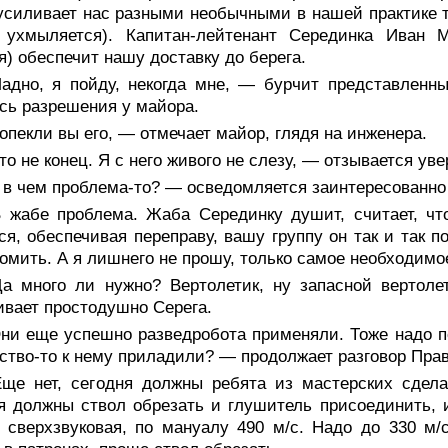
усиливает нас разными необычными в нашей практике
а ухмыляется). Капитан-лейтенант Серединка Иван 
я) обеспечит нашу доставку до берега.
адно, я пойду, некогда мне, — бурчит представленн
сь разрешения у майора.
пекли вы его, — отмечает майор, глядя на инженера.
о не конец. Я с него живого не слезу, — отзывается ув
 в чем проблема-то? — осведомляется заинтересованно
 жабе проблема. Жаба Серединку душит, считает, чт
ся, обеспечивая переправу, вашу группу он так и так п
омить. А я лишнего не прошу, только самое необходимо
а много ли нужно? Вертолетик, ну запасной вертоле
вает простодушно Серега.
ни еще успешно разведробота применяли. Тоже надо по
ство-то к нему приладили? — продолжает разговор Пра
ще нет, сегодня должны ребята из мастерских сдел
я должны ствол обрезать и глушитель присоединить, и
 сверхзвуковая, по мануалу 490 м/с. Надо до 330 м