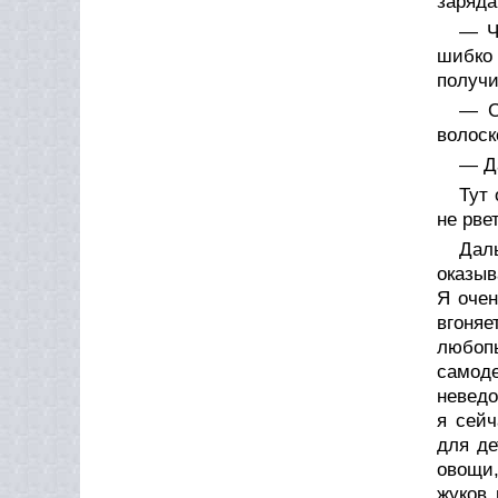
заряда
— Ч
шибко
получи
— С
волоск
— Да
Тут 
не рве
Дал
оказыв
Я очен
вгоня
любоп
самод
неведо
я сейч
для де
овощи,
жуков 