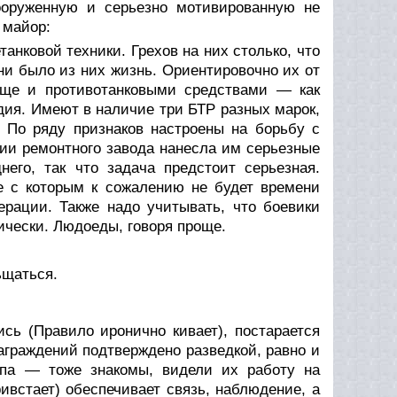
ооруженную и серьезно мотивированную не
 майор:
нковой техники. Грехов на них столько, что
ни было из них жизнь. Ориентировочно их от
еще и противотанковыми средствами — как
дия. Имеют в наличие три БТР разных марок,
 По ряду признаков настроены на борьбу с
ии ремонтного завода нанесла им серьезные
его, так что задача предстоит серьезная.
е с которым к сожалению не будет времени
ерации. Также надо учитывать, что боевики
ически. Людоеды, говоря проще.
ьщаться.
ь (Правило иронично кивает), постарается
аграждений подтверждено разведкой, равно и
ппа — тоже знакомы, видели их работу на
встает) обеспечивает связь, наблюдение, а