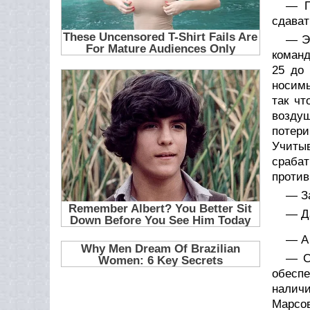
— П
сдават
— Эт
команд
25 до
носимы
так чт
воздуш
потери
Учиты
срабат
против
— За
— Да
— А 
— С
обеспе
налич
Марсов