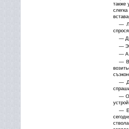
также 
слегк
встава
— Л
спрося
— До
— Эт
— А
— В
возить
съэкон
— Д
спраши
— О
устрой
— Е
сегодн
ствола