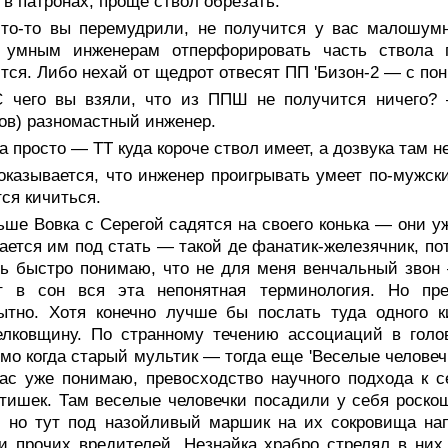
 в патронах, проще ствол обрезать.
то-то вы перемудрили, не получится у вас малошумн
 умным инженерам отперфорировать часть ствола п
тся. Либо нехай от щедрот отвесят ПП 'Бизон-2 — с по
 чего вы взяли, что из ППШ не получится ничего? 
ов) разномастный инженер.
 просто — ТТ куда короче ствол имеет, а дозвука там н
оказывается, что инженер проигрывать умеет по-мужски
тся кичиться.
ьше Вовка с Серегой садятся на своего конька — они 
ается им под стать — такой де фанатик-железячник, по
ь быстро понимаю, что не для меня венчальный звон 
ет в сон вся эта непонятная терминология. Но пр
ытно. Хотя конечно лучше бы послать туда одного к
елковщину. По странному течению ассоциаций в голо
мо когда старый мультик — тогда еще 'Веселые человеч
ас уже понимаю, превосходство научного подхода к с
тишек. Там веселые человечки посадили у себя роско
 но тут под назойливый маршик на их сокровища нап
и прочих вредителей. Незнайка храбро стрелял в них 