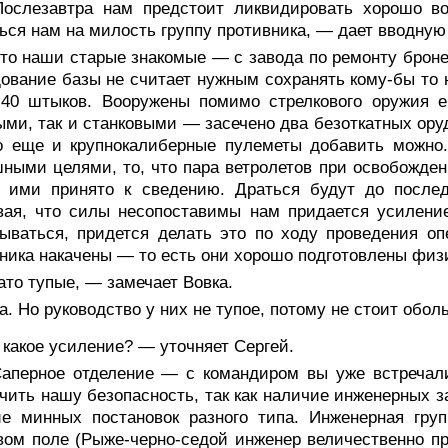
ослезавтра нам предстоит ликвидировать хорошо в
ься нам на милость группу противника, — дает вводную
о наши старые знакомые — с завода по ремонту бронета
ование базы не считает нужным сохранять кому-бы то 
 40 штыков. Вооружены помимо стрелкового оружия 
ми, так и станковыми — засечено два безоткатных ору
о еще и крупнокалиберные пулеметы добавить можно.
ными целями, то, что пара ветролетов при освобожден
 ими принято к сведению. Драться будут до последн
вая, что силы несопоставимы нам придается усилени
ываться, придется делать это по ходу проведения оп
ника накачены — то есть они хорошо подготовлены физ
то тупые, — замечает Вовка.
. Но руководство у них не тупое, потому не стоит обол
какое усиление? — уточняет Сергей.
аперное отделение — с командиром вы уже встречалис
чить нашу безопасность, так как наличие инженерных з
ие минных постановок разного типа. Инженерная гру
ом поле (Рыже-черно-седой инженер величественно при