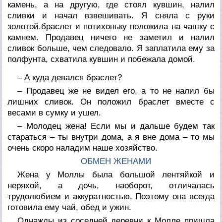
камень, а на другую, где стоял кувшин, налил
сливки и начал взвешивать. Я сняла с руки
золотой.браслет и потихоньку положила на чашку с
камнем. Продавец ничего не заметил и налил
сливок больше, чем следовало. Я заплатила ему за
полфунта, схватила кувшин и побежала домой.
– А куда девался браслет?
– Продавец же не видел его, а то не налил бы
лишних сливок. Он положил браслет вместе с
весами в сумку и ушел.
– Молодец жена! Если мы и дальше будем так
стараться – ты внутри дома, а я вне дома – то мы
очень скоро наладим наше хозяйство.
ОБМЕН ЖЕНАМИ
Жена у Моллы была большой лентяйкой и
неряхой, а дочь, наоборот, отличалась
трудолюбием и аккуратностью. Поэтому она всегда
готовила ему чай, обед и ужин.
Однажды из соседней деревни к Молле пришла