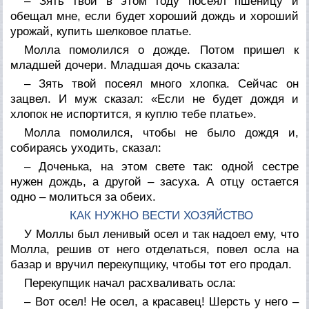
– Зять твой в этом году посеял пшеницу и
обещал мне, если будет хороший дождь и хороший
урожай, купить шелковое платье.
Молла помолился о дожде. Потом пришел к
младшей дочери. Младшая дочь сказала:
– Зять твой посеял много хлопка. Сейчас он
зацвел. И муж сказал: «Если не будет дождя и
хлопок не испортится, я куплю тебе платье».
Молла помолился, чтобы не было дождя и,
собираясь уходить, сказал:
– Доченька, на этом свете так: одной сестре
нужен дождь, а другой – засуха. А отцу остается
одно – молиться за обеих.
КАК НУЖНО ВЕСТИ ХОЗЯЙСТВО
У Моллы был ленивый осел и так надоел ему, что
Молла, решив от него отделаться, повел осла на
базар и вручил перекупщику, чтобы тот его продал.
Перекупщик начал расхваливать осла:
– Вот осел! Не осел, а красавец! Шерсть у него –