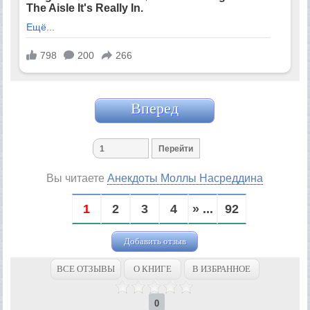
Вперед
Вы читаете
Анекдоты Моллы Насреддина
1
2
3
4
» ...
92
Добавить отзыв
ВСЕ ОТЗЫВЫ
О КНИГЕ
В ИЗБРАННОЕ
0