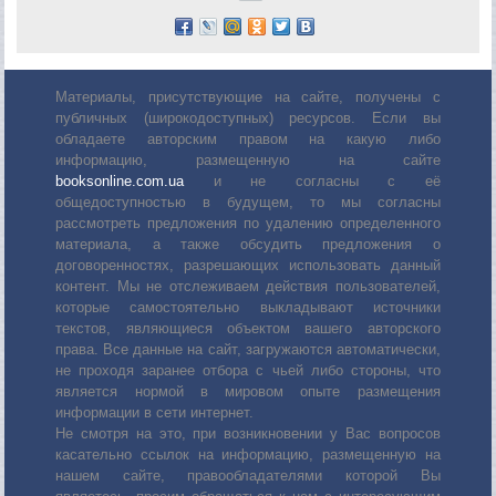
Материалы, присутствующие на сайте, получены с
публичных (широкодоступных) ресурсов. Если вы
обладаете авторским правом на какую либо
информацию, размещенную на сайте
booksonline.com.ua
и не согласны с её
общедоступностью в будущем, то мы согласны
рассмотреть предложения по удалению определенного
материала, а также обсудить предложения о
договоренностях, разрешающих использовать данный
контент. Мы не отслеживаем действия пользователей,
которые самостоятельно выкладывают источники
текстов, являющиеся объектом вашего авторского
права. Все данные на сайт, загружаются автоматически,
не проходя заранее отбора с чьей либо стороны, что
является нормой в мировом опыте размещения
информации в сети интернет.
Не смотря на это, при возникновении у Вас вопросов
касательно ссылок на информацию, размещенную на
нашем сайте, правообладателями которой Вы