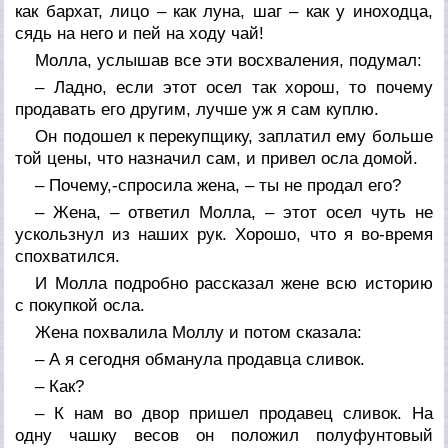
как бархат, лицо – как луна, шаг – как у иноходца,
сядь на него и пей на ходу чай!
Молла, услышав все эти восхваления, подумал:
– Ладно, если этот осел так хорош, то почему
продавать его другим, лучше уж я сам куплю.
Он подошел к перекупщику, заплатил ему больше
той цены, что назначил сам, и привел осла домой.
– Почему,-спросила жена, – ты не продал его?
– Жена, – ответил Молла, – этот осел чуть не
ускользнул из наших рук. Хорошо, что я во-время
спохватился.
И Молла подробно рассказал жене всю историю
с покупкой осла.
Жена похвалила Моллу и потом сказала:
– А я сегодня обманула продавца сливок.
– Как?
– К нам во двор пришел продавец сливок. На
одну чашку весов он положил полуфунтовый