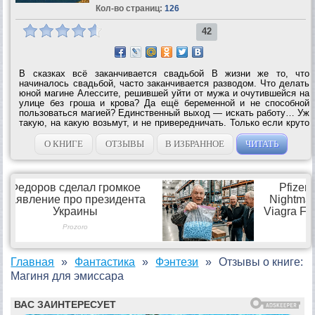
Кол-во страниц:
126
42
В сказках всё заканчивается свадьбой В жизни же то, что
начиналось свадьбой, часто заканчивается разводом. Что делать
юной магине Алессите, решившей уйти от мужа и очутившейся на
улице без гроша и крова? Да ещё беременной и не способной
пользоваться магией? Единственный выход — искать работу… Уж
такую, на какую возьмут, и не привередничать. Только если круто
меняешь судьбу, вряд ли первый поворот окажется последним.
Скучная и...
О КНИГЕ
ОТЗЫВЫ
В ИЗБРАННОЕ
ЧИТАТЬ
Главная
Фантастика
Фэнтези
Отзывы о книге:
Магиня для эмиссара