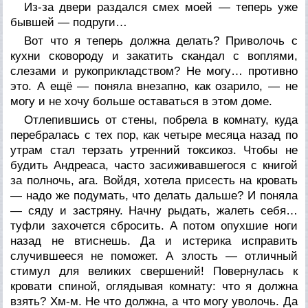
Из-за двери раздался смех моей — теперь уже
бывшей — подруги…
Вот что я теперь должна делать? Приволочь с
кухни сковороду и закатить скандал с воплями,
слезами и рукоприкладством? Не могу… противно
это. А ещё — поняла внезапно, как озарило, — не
могу и не хочу больше оставаться в этом доме.
Отлепившись от стены, побрела в комнату, куда
перебралась с тех пор, как четыре месяца назад по
утрам стал терзать утренний токсикоз. Чтобы не
будить Андреаса, часто засиживавшегося с книгой
за полночь, ага. Войдя, хотела присесть на кровать
— надо же подумать, что делать дальше? И поняла
— сяду и застряну. Начну рыдать, жалеть себя…
туфли захочется сбросить. А потом опухшие ноги
назад не втиснешь. Да и истерика исправить
случившееся не поможет. А злость — отличный
стимул для великих свершений! Повернулась к
кровати спиной, оглядывая комнату: что я должна
взять? Хм-м. Не что должна, а что могу уволочь. Да