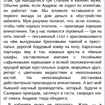
этаж, где находились три спальни и кабинет мужа.
Обычно днём, если Андреас не ходил по клиентам,
он работал там. Мы вложили оставшиеся от
первого вклада за дом деньги в обустройство
кабинета. Муж разумно полагал, что, если хочешь,
чтобы тебе хорошо платили, — произведи хорошее
впечатление. Так у нас появился огромный — три на
пять локтей — письменный стол с красовавшимися
на нём вычурными бронзовыми лампой и пресс-
папье, дорогой бордовый ковёр на полу, бархатные
портьеры ему в тон, кожаные кресла и тёмные
шкафы, заставленные книгами с тиснёными
сафьяновыми корешками и всякой околомагической
ерундой вроде хрустальных шаров, кварцевых друз,
реторт с цветными жидкостями и неопознанных
костей. На непосвящённых обстановка
действительно производила впечатление. А вот мой
бывший научный руководитель, который, будучи в
Салерано проездом, заглянул в гости, сморщил нос
от смеха. Андреас тогда обиделся.
В кабинете мужа не оказалось. Жаль — я