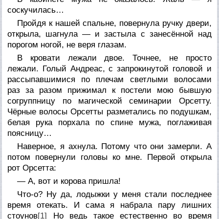
соскучилась…
Пройдя к нашей спальне, повернула ручку двери,
открыла, шагнула — и застыла с занесённой над
порогом ногой, не веря глазам.
В кровати лежали двое. Точнее, не просто
лежали. Голый Андреас, с запрокинутой головой и
рассыпавшимися по плечам светлыми волосами
раз за разом прижимал к постели мою бывшую
согруппницу по магической семинарии Орсетту.
Чёрные волосы Орсетты разметались по подушкам,
белая рука порхала по спине мужа, поглаживая
поясницу…
Наверное, я ахнула. Потому что они замерли. А
потом повернули головы ко мне. Первой открыла
рот Орсетта:
— А, вот и корова пришла!
Что-о? Ну да, лодыжки у меня стали последнее
время отекать. И сама я набрала пару лишних
стоунов
[1]
Но ведь такое естественно во время