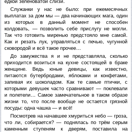
едкой зеленоватой слизи.
Служанки у нас не было: при ежемесячных
выплатах за дом мы — два начинающих мага, один
из которых в данный момент не способен
колдовать, — позволить себе прислугу не могли.
Так что готовить миренью предстояло мне самой.
Как и резать лук, управляться с печью, чугунной
сковородой и всё такое прочее…
До замужества я и не представляла, сколько
приходится возиться на кухне состоящей в браке
женщине. Ведь юные девицы, как известно,
питаются бутербродами, яблоками и конфетами,
запивая их шоколадом. Как те самые птички, с
которыми девушек часто сравнивают — поклевали
и полетели… Самое замечательное в таком образе
жизни то, что после вообще не остается грязной
посуды: одна чашка — и всё!
Посмотрев на начавшее хмуриться небо — гроза,
что ли, собирается? — поднялась по трём серым
каменным ступеням к дверям, поставила на