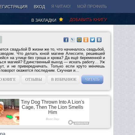
ЕГИСТРАЦИЯ
ВХОД
Я ЧИТАЮ!
МОЙ ПРОФИЛЬ
ДОБАВИТЬ КНИГУ
В ЗАКЛАДКИ
ается свадьбой В жизни же то, что начиналось свадьбой,
азводом. Что делать юной магине Алессите, решившей
ейся на улице без гроша и крова? Да ещё беременной и
ться магией? Единственный выход — искать работу… Уж
ут, и не привередничать. Только если круто меняешь
 поворот окажется последним. Скучная и...
О КНИГЕ
ОТЗЫВЫ
В ИЗБРАННОЕ
ЧИТАТЬ
ара