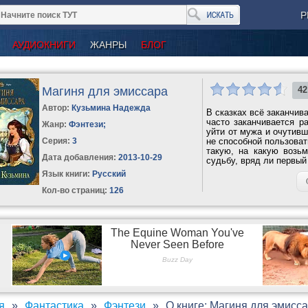
Р
АУДИОКНИГИ
ЖАНРЫ
БЛОГ
Магиня для эмиссара
42
Автор:
Кузьмина Надежда
В сказках всё заканчив
часто заканчивается р
Жанр:
Фэнтези
;
уйти от мужа и очутивш
Серия:
3
не способной пользова
такую, на какую возьм
Дата добавления:
2013-10-29
судьбу, вряд ли первый
Язык книги:
Русский
Кол-во страниц:
126
я
Фантастика
Фэнтези
О книге: Магиня для эмисс