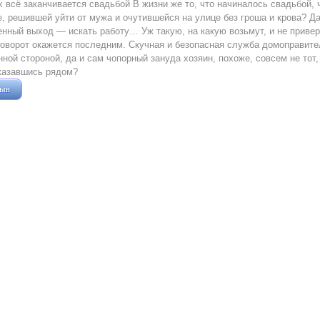
х всё заканчивается свадьбой В жизни же то, что начиналось свадьбой,
, решившей уйти от мужа и очутившейся на улице без гроша и крова? Д
нный выход — искать работу… Уж такую, на какую возьмут, и не привер
оворот окажется последним. Скучная и безопасная служба домоправит
ной стороной, да и сам чопорный зануда хозяин, похоже, совсем не тот,
казавшись рядом?
зыв
Жушман Дмитрий