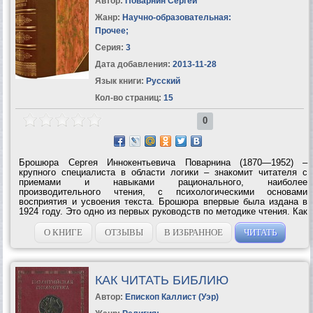
Автор:
Поварнин Сергей
Жанр:
Научно-образовательная:
Прочее
;
Серия:
3
Дата добавления:
2013-11-28
Язык книги:
Русский
Кол-во страниц:
15
0
Брошюра Сергея Иннокентьевича Поварнина (1870—1952) –
крупного специалиста в области логики – знакомит читателя с
приемами и навыками рационального, наиболее
производительного чтения, с психологическими основами
восприятия и усвоения текста. Брошюра впервые была издана в
1924 году. Это одно из первых руководств по методике чтения. Как
писал C. И. Пoварнин в предисловии к изданию 1924 года, – это
«краткое введение в искусство чтения»....
О КНИГЕ
ОТЗЫВЫ
В ИЗБРАННОЕ
ЧИТАТЬ
КАК ЧИТАТЬ БИБЛИЮ
Автор:
Епископ Каллист (Уэр)