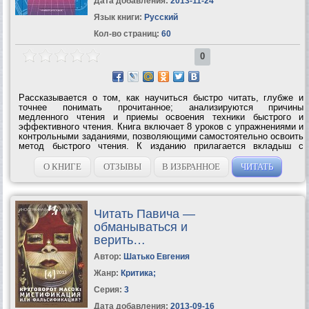
Дата добавления:
2013-11-24
Язык книги:
Русский
Кол-во страниц:
60
0
Рассказывается о том, как научиться быстро читать, глубже и
точнее понимать прочитанное; анализируются причины
медленного чтения и приемы освоения техники быстрого и
эффективного чтения. Книга включает 8 уроков с упражнениями и
контрольными заданиями, позволяющими самостоятельно освоить
метод быстрого чтения. К изданию прилагается вкладыш с
тренировочными таблицами.УЧИМСЯ ЧИТАТЬ БЫСТРО – Первая
ступень обучения в Школе Олега...
О КНИГЕ
ОТЗЫВЫ
В ИЗБРАННОЕ
ЧИТАТЬ
Читать Павича —
обманываться и
верить…
Автор:
Шатько Евгения
Жанр:
Критика
;
Серия:
3
Дата добавления:
2013-09-16