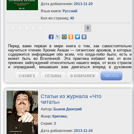
Дата добавления:
2013-11-20
Язык книги:
Русский
Кол-во страниц:
40
0
Перед вами первая в мире книга о том, как самостоятельно
научиться чтению Хроник Акаши — гигантских архивов, в которых
содержится информация обо всем, что когда-либо было, есть и
может быть во Вселенной. Эта практика избавит вас от всех
прежних заблуждений относительно нашего мира, от всех страхов
и оправданий, мешавших вам двигаться вперед в духовном
развитии. Поскольку Хроники Акаши — это не физическое место,
а один из уровней...
О КНИГЕ
ОТЗЫВЫ
В ИЗБРАННОЕ
ЧИТАТЬ
Статьи из журнала «Что
читать»
Автор:
Быков Дмитрий
Жанр:
Критика
;
Серия:
3
Дата добавления:
2013-11-24