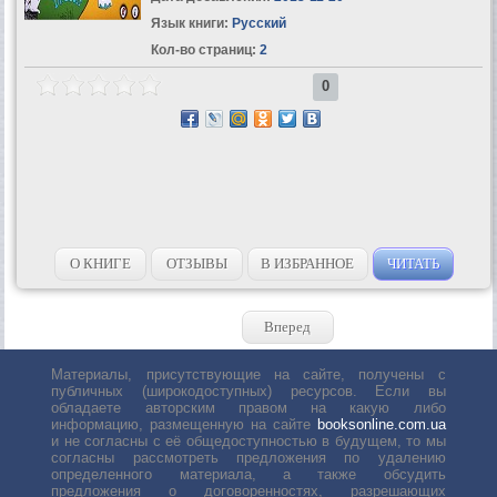
Язык книги:
Русский
Кол-во страниц:
2
0
О КНИГЕ
ОТЗЫВЫ
В ИЗБРАННОЕ
ЧИТАТЬ
Вперед
Материалы, присутствующие на сайте, получены с
публичных (широкодоступных) ресурсов. Если вы
обладаете авторским правом на какую либо
информацию, размещенную на сайте
booksonline.com.ua
и не согласны с её общедоступностью в будущем, то мы
согласны рассмотреть предложения по удалению
определенного материала, а также обсудить
предложения о договоренностях, разрешающих