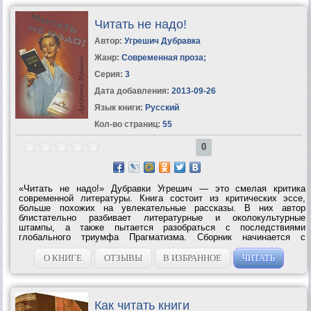
Читать не надо!
Автор:
Угрешич Дубравка
Жанр:
Современная проза
;
Серия:
3
Дата добавления:
2013-09-26
Язык книги:
Русский
Кол-во страниц:
55
0
«Читать не надо!» Дубравки Угрешич — это смелая критика
современной литературы. Книга состоит из критических эссе,
больше похожих на увлекательные рассказы. В них автор
блистательно разбивает литературные и околокультурные
штампы, а также пытается разобраться с последствиями
глобального триумфа Прагматизма. Сборник начинается с
остроумной критики книгоиздательского дела, от которой Угрешич
переходит к гораздо более серьезным...
О КНИГЕ
ОТЗЫВЫ
В ИЗБРАННОЕ
ЧИТАТЬ
Как читать книги