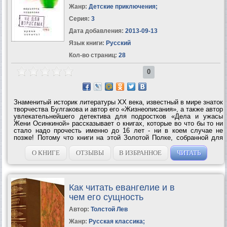
Жанр:
Детские приключения
;
Серия:
3
Дата добавления:
2013-09-13
Язык книги:
Русский
Кол-во страниц:
28
0
Знаменитый историк литературы ХХ века, известный в мире знаток
творчества Булгакова и автор его «Жизнеописания», а также автор
увлекательнейшего детектива для подростков «Дела и ужасы
Жени Осинкиной» рассказывает о книгах, которые во что бы то ни
стало надо прочесть именно до 16 лет - ни в коем случае не
позже! Потому что книги на этой Золотой Полке, собранной для
вас Мариэттой Чудаковой, так хитро написаны, что если вы
опоздаете и...
О КНИГЕ
ОТЗЫВЫ
В ИЗБРАННОЕ
ЧИТАТЬ
Как читать евангелие и в
чем его сущность
Автор:
Толстой Лев
Жанр:
Русская классика
;