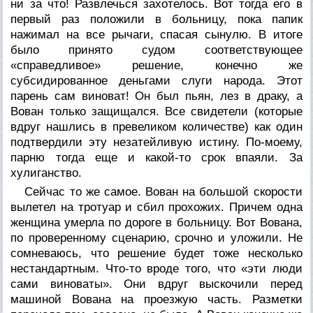
ни за что! Развлечься захотелось. Вот тогда его в
первый раз положили в больницу, пока папик
нажимал на все рычаги, спасая сынулю. В итоге
было принято судом соответствующее
«справедливое» решение, конечно же
субсидированное деньгами слуги народа. Этот
парень сам виноват! Он был пьян, лез в драку, а
Вован только защищался. Все свидетели (которые
вдруг нашлись в превеликом количестве) как один
подтвердили эту незатейливую истину. По-моему,
парню тогда еще и какой-то срок впаяли. За
хулиганство.
Сейчас то же самое. Вован на большой скорости
вылетел на тротуар и сбил прохожих. Причем одна
женщина умерла по дороге в больницу. Вот Вована,
по проверенному сценарию, срочно и уложили. Не
сомневаюсь, что решение будет тоже несколько
нестандартным. Что-то вроде того, что «эти люди
сами виноваты». Они вдруг выскочили перед
машиной Вована на проезжую часть. Разметки