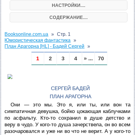
НАСТРОЙКИ....
СОДЕРЖАНИЕ....
Booksonline.com.ua
Стр. 1
Юмористическая фантастика
План Арагорна [HL] - Бадей Сергей
1
2
3
4
» ...
70
СЕРГЕЙ БАДЕЙ
ПЛАН АРАГОРНА
Они — это мы. Это я, или ты, или вон та
симпатичная девушка, бойко цокающая каблучками
по асфальту. Кто-то сохранил в душе детство и
веру в чудо. У кого-то душа зачерствела, он во всем
разочаровался и уже ни во что не верит. А у кого-то