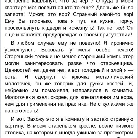
явственно кашлянул. Что за черт? Откуда в моей
квартире мог появиться кто-то еще? Дверь же была
заперта! Может, это вор? Странный какой-то вор!
Ему бы тихонько, пока я тут, на кухне, торчу,
проскользнуть к двери и исчезнуть! Так нет же! Он
еще и кашляет, предупреждая о своем присутствии!
В любом случае ему не повезло! Я иронично
усмехнулся. Воровать у меня особо нечего!
Старенький телик и не менее старенький компьютер
могли заинтересовать разве что старьевщика.
Ценностей нет, денег нет, а вот голодный и злой я —
есть. Я сдернул с крючка металлический
молоточек, он же топорик для рубки костей, и,
небрежно им помахивая, направился в комнаты.
Молоточек я взял, скорее, для впечатления им вора,
чем для применения на практике. Не с кулаками же
на него лезть!
И вот. Захожу это я в комнату и застаю странную
картину. В моем стареньком кресле, возле низкого
столика, на котором я иногда ужинаю за просмотром