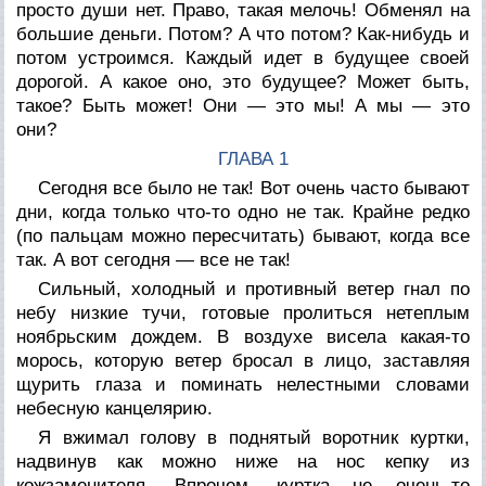
просто души нет. Право, такая мелочь! Обменял на
большие деньги. Потом? А что потом? Как-нибудь и
потом устроимся. Каждый идет в будущее своей
дорогой. А какое оно, это будущее? Может быть,
такое? Быть может! Они — это мы! А мы — это
они?
ГЛАВА 1
Сегодня все было не так! Вот очень часто бывают
дни, когда только что-то одно не так. Крайне редко
(по пальцам можно пересчитать) бывают, когда все
так. А вот сегодня — все не так!
Сильный, холодный и противный ветер гнал по
небу низкие тучи, готовые пролиться нетеплым
ноябрьским дождем. В воздухе висела какая-то
морось, которую ветер бросал в лицо, заставляя
щурить глаза и поминать нелестными словами
небесную канцелярию.
Я вжимал голову в поднятый воротник куртки,
надвинув как можно ниже на нос кепку из
кожзаменителя. Впрочем, куртка не очень-то