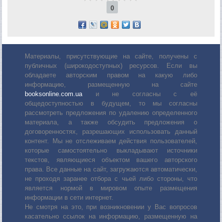
0
Материалы, присутствующие на сайте, получены с
публичных (широкодоступных) ресурсов. Если вы
обладаете авторским правом на какую либо
информацию, размещенную на сайте
booksonline.com.ua
и не согласны с её
общедоступностью в будущем, то мы согласны
рассмотреть предложения по удалению определенного
материала, а также обсудить предложения о
договоренностях, разрешающих использовать данный
контент. Мы не отслеживаем действия пользователей,
которые самостоятельно выкладывают источники
текстов, являющиеся объектом вашего авторского
права. Все данные на сайт, загружаются автоматически,
не проходя заранее отбора с чьей либо стороны, что
является нормой в мировом опыте размещения
информации в сети интернет.
Не смотря на это, при возникновении у Вас вопросов
касательно ссылок на информацию, размещенную на