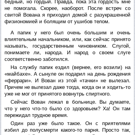
бедный, но гордый. Правда, пока эта гордость мне
не помогала. Скорее, наоборот. После встреч со
свитой Вована я приходил домой с разукрашенной
физиономией и болящим от ушибов телом.
А папик у него был очень большим и очень
влиятельным начальником, или, как сейчас принято
называть, государственным чиновником. Слугой,
понимаете ли, народа. И народ о своем слуге
соответственно заботился.
На службу папик ездил (вернее, его возили) на
«майбахе». А сынуле он подарил на день рождения
«феррари». И Вован из этой «тачки» не вылезал.
Причем не вылезал даже тогда, когда он и ходить-то
уже не мог от принятого вовнутрь спиртного.
Сейчас Вован лежал в больнице. Вы думаете,
что у него что-то было со здоровьем? Ха! Он там
пережидал трудное время.
Один раз уже было такое. Он с приятелями
избил до полусмерти какого-то парня. Просто так,