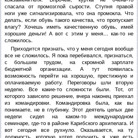
спасала от промозглой сырости. Ступня правой
ноги уже сигнализировала, что она промокла. Что
делать, если обувь такого качества, что пропускает
влагу? Хочешь иметь качественную обувь, имей
хорошие деньги! А вот с этим у меня… как-то не
сложилось.
Приходится признать, что у меня сегодня вообще
все не сложилось. Я пока перебивался, признаться,
с большим трудом, на скромной зарплате
бюджетной организации. А тут появилась
возможность перейти на хорошую, престижную и
оплачиваемую работу. Переговоры шли вторую
неделю. Все какие-то сложности были. Тот, от
которого зависело решение, вчера наконец приехал
из командировки. Командировка была, как вы
понимаете, не в глубинку. Этот деятель целых две
недели сидел на каком-то международном
семинаре, где-то в районе Карибского архипелага. И
вот сегодня все рухнуло. Оказывается, на ту
должность, которую хотел получить я, уже есть