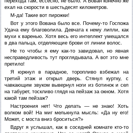
перехода там, ессесно, не было. А Вован конечно же
ехал на скорости в шестьдесят километров.
М-да! Такие вот пирожки!
Вот у этого Вована было все. Почему-то Госпожа
Удача ему благоволила. Девчата к нему липли, как
мухи к варенью. Хотя весь его интеллект умещался
в два пальца, отделяющие брови от линии волос.
Не то чтобы я ему как-то завидовал, но явная
несправедливость тут проглядывала. А вот это мне
претило!
Я юркнул в парадное, торопливо взбежал на
третий этаж и открыл дверь. Стянул куртку, с
чавкающим звуком вывернул ноги из ботинок и сел
на табурет, тоскливо глядя на пейзаж за окном. Хотя
какой там пейзаж?
Настроения нет! Что делать — не знаю! Хоть
волком вой! На миг мелькнула мысль: «Да ну его!
Может, с моста вниз броситься?»
Вдруг я услышал, как в соседней комнате кто-то