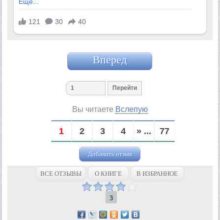
Вперед
Вы читаете
Вслепую
1
2
3
4
» ...
77
Добавить отзыв
ВСЕ ОТЗЫВЫ
О КНИГЕ
В ИЗБРАННОЕ
3