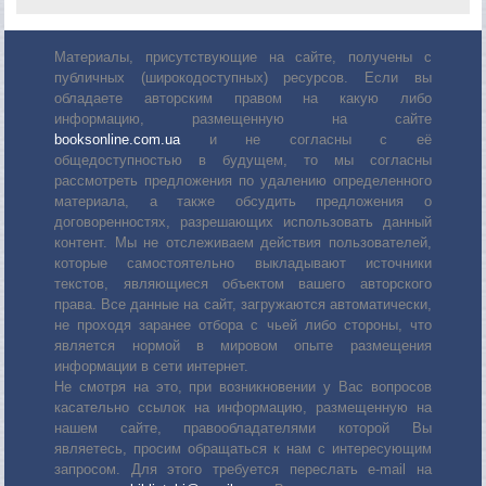
Материалы, присутствующие на сайте, получены с
публичных (широкодоступных) ресурсов. Если вы
обладаете авторским правом на какую либо
информацию, размещенную на сайте
booksonline.com.ua
и не согласны с её
общедоступностью в будущем, то мы согласны
рассмотреть предложения по удалению определенного
материала, а также обсудить предложения о
договоренностях, разрешающих использовать данный
контент. Мы не отслеживаем действия пользователей,
которые самостоятельно выкладывают источники
текстов, являющиеся объектом вашего авторского
права. Все данные на сайт, загружаются автоматически,
не проходя заранее отбора с чьей либо стороны, что
является нормой в мировом опыте размещения
информации в сети интернет.
Не смотря на это, при возникновении у Вас вопросов
касательно ссылок на информацию, размещенную на
нашем сайте, правообладателями которой Вы
являетесь, просим обращаться к нам с интересующим
запросом. Для этого требуется переслать е-mail на