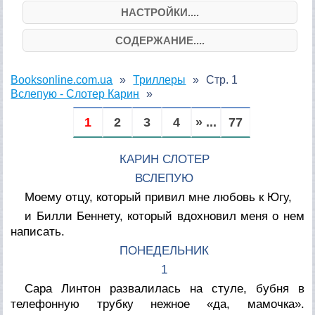
НАСТРОЙКИ....
СОДЕРЖАНИЕ....
Booksonline.com.ua
Триллеры
Стр. 1
Вслепую - Слотер Карин
1
2
3
4
» ...
77
КАРИН СЛОТЕР
ВСЛЕПУЮ
Моему отцу, который привил мне любовь к Югу,
и Билли Беннету, который вдохновил меня о нем
написать.
ПОНЕДЕЛЬНИК
1
Сара Линтон развалилась на стуле, бубня в
телефонную трубку нежное «да, мамочка».