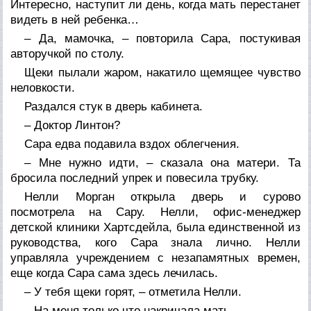
Интересно, наступит ли день, когда мать перестанет
видеть в ней ребенка…
– Да, мамочка, – повторила Сара, постукивая
авторучкой по столу.
Щеки пылали жаром, накатило щемящее чувство
неловкости.
Раздался стук в дверь кабинета.
– Доктор Линтон?
Сара едва подавила вздох облегчения.
– Мне нужно идти, – сказала она матери. Та
бросила последний упрек и повесила трубку.
Нелли Морган открыла дверь и сурово
посмотрела на Сару. Нелли, офис-менеджер
детской клиники Хартсдейла, была единственной из
руководства, кого Сара знала лично. Нелли
управляла учреждением с незапамятных времен,
еще когда Сара сама здесь лечилась.
– У тебя щеки горят, – отметила Нелли.
– На меня только что накричала мать.