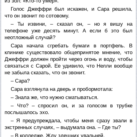
из зол: «Кто-то умер».
Голос Джеффри был искажен, и Сара решила,
что он звонит по сотовому.
– Ты извини, – сказал он, – но я вишу на
телефоне уже десять минут. А если б это был
неотложный случай?
Сара начала сгребать бумаги в портфель. В
клинике существовало общепринятое мнение, что
Джеффри должен пройти через огонь и воду, чтобы
связаться с Сарой. Ее удивило, что Нелли вообще
не забыла сказать, что он звонит.
– Сара?
Сара взглянула на дверь и пробормотала:
– Знала же, что нужно сматываться.
– Что? – спросил он, и за голосом в трубке
послышалось эхо.
– Я предупреждала, чтобы меня сразу звали в
экстренных случаях, – выдумала она. – Где ты?
– В колледже. Жду здешних увальней.