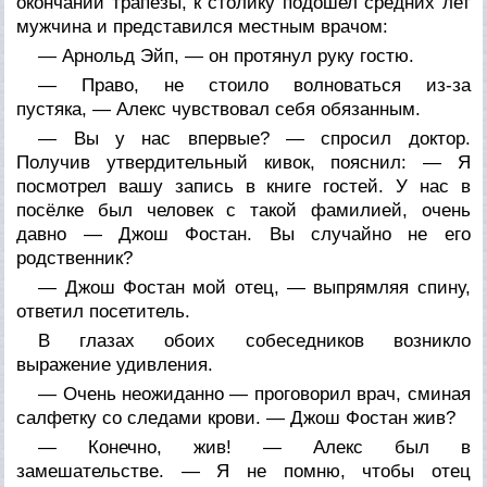
окончании трапезы, к столику подошел средних лет
мужчина и представился местным врачом:
— Арнольд Эйп, — он протянул руку гостю.
— Право, не стоило волноваться из-за
пустяка, — Алекс чувствовал себя обязанным.
— Вы у нас впервые? — спросил доктор.
Получив утвердительный кивок, пояснил: — Я
посмотрел вашу запись в книге гостей. У нас в
посёлке был человек с такой фамилией, очень
давно — Джош Фостан. Вы случайно не его
родственник?
— Джош Фостан мой отец, — выпрямляя спину,
ответил посетитель.
В глазах обоих собеседников возникло
выражение удивления.
— Очень неожиданно — проговорил врач, сминая
салфетку со следами крови. — Джош Фостан жив?
— Конечно, жив! — Алекс был в
замешательстве. — Я не помню, чтобы отец