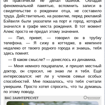
он практически не делал ошибок. Обладая
феноменальной памятью, вспомнить записи в
свидетельстве о рождении отца, не составило
труда. Действительно, на развилке, перед рекламой
Бэйвиля были указатели на порт и город, который
значился в графе места рождения. В тот момент
Алекс просто не придал этому значения.
— Пап, привет, — говорил он в трубку
телефона. — Я сижу в коттедже, в кемпинге
недалеко от твоего родного города и знаешь, тебя
здесь помнят.
— В каком смысле? — донеслось из динамика.
— Меня немного поцарапали, и пришел местный
доктор, он спросил, не знаю ли я тебя. Ещё
интересовался: нет ли у членов семьи особых
способностей. Мне показалось, что тебя считали
умершим. Просто хотел спросить, что ты думаешь
по этому поводу.