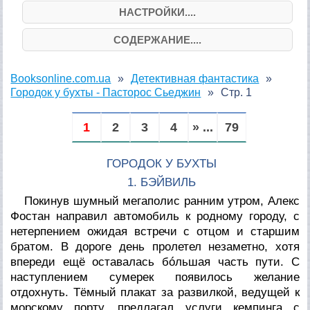
НАСТРОЙКИ....
СОДЕРЖАНИЕ....
Booksonline.com.ua
Детективная фантастика
Городок у бухты - Пасторос Сьеджин
Стр. 1
1
2
3
4
» ...
79
ГОРОДОК У БУХТЫ
1. БЭЙВИЛЬ
Покинув шумный мегаполис ранним утром, Алекс
Фостан направил автомобиль к родному городу, с
нетерпением ожидая встречи с отцом и старшим
братом. В дороге день пролетел незаметно, хотя
впереди ещё оставалась бóльшая часть пути. С
наступлением сумерек появилось желание
отдохнуть. Тёмный плакат за развилкой, ведущей к
морскому порту, предлагал услуги кемпинга с