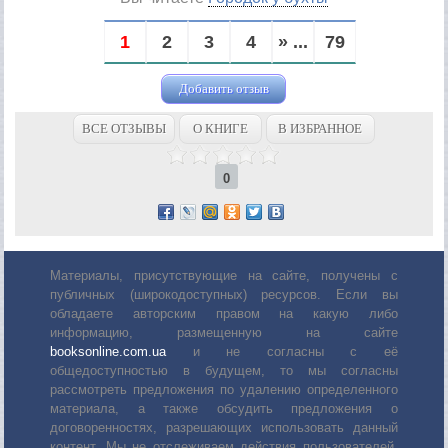
1
2
3
4
» ...
79
Добавить отзыв
ВСЕ ОТЗЫВЫ
О КНИГЕ
В ИЗБРАННОЕ
0
Материалы, присутствующие на сайте, получены с
публичных (широкодоступных) ресурсов. Если вы
обладаете авторским правом на какую либо
информацию, размещенную на сайте
booksonline.com.ua
и не согласны с её
общедоступностью в будущем, то мы согласны
рассмотреть предложения по удалению определенного
материала, а также обсудить предложения о
договоренностях, разрешающих использовать данный
контент. Мы не отслеживаем действия пользователей,