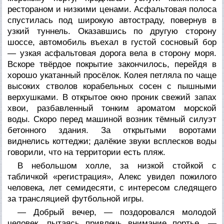
рестораном и низкими ценами. Асфальтовая полоса
спустилась под широкую автостраду, повернув в
узкий туннель. Оказавшись по другую сторону
шоссе, автомобиль въехал в густой сосновый бор
— узкая асфальтовая дорога вела в сторону моря.
Вскоре твёрдое покрытие закончилось, перейдя в
хорошо укатанный просёлок. Колея петляла по чаще
высоких стволов корабельных сосен с пышными
верхушками. В открытое окно проник свежий запах
хвои, разбавленный тонким ароматом морской
воды. Скоро перед машиной возник тёмный силуэт
бетонного здания. За открытыми воротами
виднелись коттеджи; далёкие звуки всплесков воды
говорили, что на территории есть пляж.
В небольшом холле, за низкой стойкой с
табличкой «регистрация», Алекс увидел пожилого
человека, лет семидесяти, с интересом следящего
за трансляцией футбольной игры.
— Добрый вечер, — поздоровался молодой
человек, пытаясь привлечь внимание портье. —