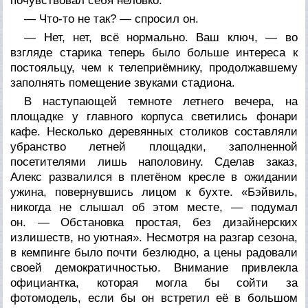
почувствовал себя неловко.
— Что-то не так? — спросил он.
— Нет, нет, всё нормально. Ваш ключ, — во
взгляде старика теперь было больше интереса к
постояльцу, чем к телеприёмнику, продолжавшему
заполнять помещение звуками стадиона.
В наступающей темноте летнего вечера, на
площадке у главного корпуса светились фонари
кафе. Несколько деревянных столиков составляли
убранство летней площадки, заполненной
посетителями лишь наполовину. Сделав заказ,
Алекс развалился в плетёном кресле в ожидании
ужина, повернувшись лицом к бухте. «Бэйвиль,
никогда не слышал об этом месте, — подумал
он. — Обстановка простая, без дизайнерских
излишеств, но уютная». Несмотря на разгар сезона,
в кемпинге было почти безлюдно, а цены радовали
своей демократичностью. Внимание привлекла
официантка, которая могла бы сойти за
фотомодель, если бы он встретил её в большом