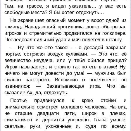
Там, на трассе, я видел указатель… у вас есть
свободные места? Я бы хотел отдохнуть…
На экране шел опасный момент у ворот одной из
команд. Нападающий противника ловко обыгрывал
игроков и стремительно продвигался на голкипера.
Последовал сильный удар и мяч полетел в штангу.
— Ну что же это такое! — с досадой закричал
портье, сотрясая воздух кулаками. — Это что, её
величество неудача, или у тебя сбился прицел?
Игрок называется, и стоило так потеть в атаке! Ну,
ничего не могут довести до ума! — мужчина был
сильно расстроен. Вспомнив о посетителе, он
извинился: — Захватывающая игра. Что вы
сказали? Ах, да, отдохнуть.
Портье придвинулся к краю стойки и
внимательно осмотрел молодого человека. На вид
не старше двадцати пяти, широк в плечах,
симпатичен и держится уверенно. Глаза умные,
светлые, руки ухоженные и, судя по всему,