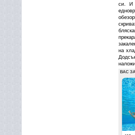
си. И
еднов
обезор
скрива
бляска
прекар
закале
на хла
Додсън
наложи