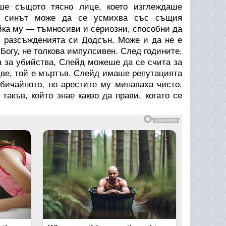
е същото тясно лице, което изглеждаше
 и синът може да се усмихва със същия
йка му — тъмносиви и сериозни, способни да
и разсъжденията си Додсън. Може и да не е
 Богу, не толкова импулсивен. След годините,
ла за убийства, Слейд можеше да се счита за
 две, той е мъртъв. Слейд имаше репутацията
бичайното, но арестите му минаваха чисто.
такъв, който знае какво да прави, когато се