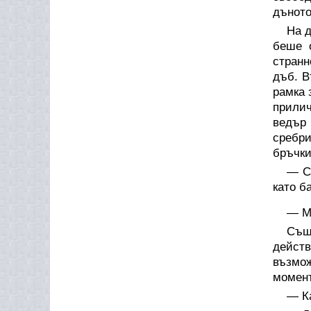
дъното
На д
беше 
странн
дъб. В
рамка 
прилич
ведър 
сребри
бръчки
— С
като б
— М
Също
действ
възмож
момент
— Ка