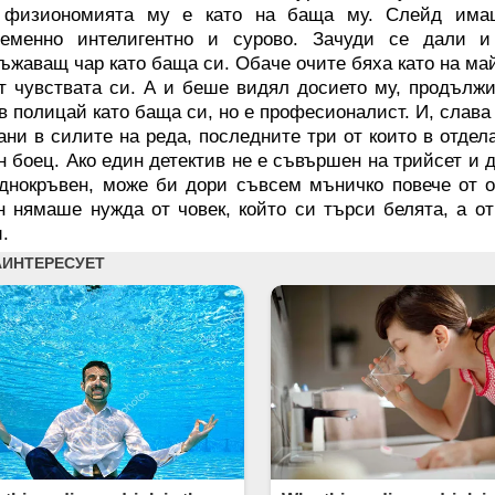
 физиономията му е като на баща му. Слейд имаш
ременно интелигентно и сурово. Зачуди се дали
ъжаващ чар като баща си. Обаче очите бяха като на ма
т чувствата си. А и беше видял досието му, продълж
в полицай като баща си, но е професионалист. И, слава
ани в силите на реда, последните три от които в отде
н боец. Ако един детектив не е съвършен на трийсет и
днокръвен, може би дори съвсем мъничко повече от о
 нямаше нужда от човек, който си търси белята, а от 
.