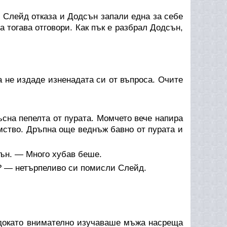
 Слейд отказа и Додсън запали една за себе
а тогава отговори. Как пък е разбрал Додсън,
 не издаде изненадата си от въпроса. Очите
сна пепелта от пурата. Момчето вече напира
мство. Дръпна още веднъж бавно от пурата и
ън. — Много хубав беше.
а? — нетърпеливо си помисли Слейд.
 докато внимателно изучаваше мъжа насреща