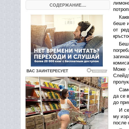
лимон
СОДЕРЖАНИЕ....
потроп
Как
беше и
от ре
кръсто
Беш
погреб
загина
комиса
Може 
Слейд
пролук
Сам
да се 
до при
И се
му изр
после 