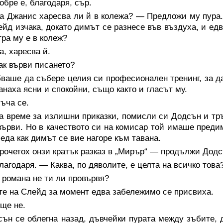
бре е, благодаря, сър.
а Джанис харесва ли й в колежа? — Предложи му пура.
ейд изчака, докато димът се разнесе във въздуха, и едв
тра му е в колеж?
, харесва й.
ак върви писането?
ваше да събере целия си професионален тренинг, за да
анаха ясни и спокойни, също както и гласът му.
ъча се.
 време за излишни приказки, помисли си Додсън и тръ
върви. Но в качеството си на комисар той имаше преди
леда как димът се вие нагоре към тавана.
рочетох онзи кратък разказ в „Мирър“ — продължи Додс
агодаря. — Каква, по дяволите, е целта на всичко тов
 романа не ти ли провървя?
те на Слейд за момент едва забележимо се присвиха.
ще не.
сън се облегна назад, дъвчейки пурата между зъбите,