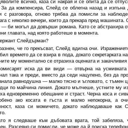
яволите всичко, каза си накрая и се опита да се отпу
 За да компенсира, Слейд се облегна назад и изпъна 
 с разговора, отново трябва да помисли за наблюде
ага с няколко вечери, които да прекара пред машината.
 — би могъл да довърши романа. Като се абстрахира от
ни главата, над която работеше в момента.
ержант Слейдърман?
азнен, че го прекъсват, Слейд вдигна очи. Изражениет
убил времето да се взира в пода, докато секретарката н
ните му моментално се отразиха оценката и закачливия
омисарят иска да ви види — отвърна на усмивката 
нал така и преди, вместо да седи нацупено, без да пр
анала равнодушна — малко тясно и ъгловато, с тъмен ц
дци по майчина линия. Докато мълчеше, устните му изг
ха едновременно обещание и страст. Черна коса и сив
собено ако косата е гъста и малко непокорна, а оч
жност, каза си момичето, докато наблюдаваше как С
то.
ато я следваше към дъбовата врата, той забеляза, 
ен. Разсеяно си помисли, че може да й поиска телефон