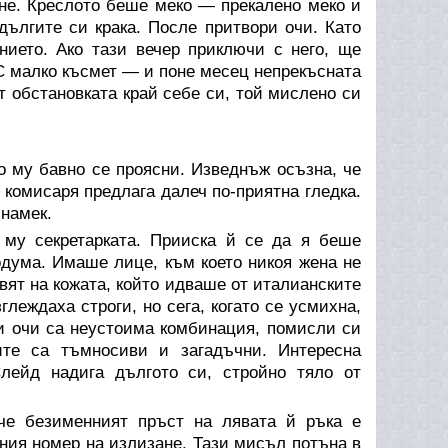
сне. Креслото беше меко — прекалено меко и
дългите си крака. После притвори очи. Като
нието. Ако тази вечер приключи с него, ще
 С малко късмет — и поне месец непрекъсната
 обстановката край себе си, той мислено си
о му бавно се проясни. Изведнъж осъзна, че
а комисаря предлага далеч по-приятна гледка.
 намек.
му секретарката. Прииска й се да я беше
одума. Имаше лице, към което никоя жена не
вят на кожата, който идваше от италианските
леждаха строги, но сега, когато се усмихна,
и очи са неустоима комбинация, помисли си
ите са тъмносиви и загадъчни. Интересна
лейд надига дългото си, стройно тяло от
че безименният пръст на лявата й ръка е
ния номер на излизане. Тази мисъл потъна в