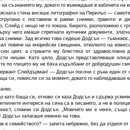
 на съзнанието му, докато го въвеждаше в кабинета на 
ясната стена висеше литография на Перильо — самотен
отрупана с поставени в рамки снимки, грамоти и д
о, Слейд с нищо не го показа. Бюрото, разположено с г
ърху него имаше спретнати купчинки документи, златна
за снимки. Зад всичко това седеше Додсън — тъмнокос,
ал повече на енорийски свещеник, отколкото на комис
син цвят, а страните му блестяха от здравословна 
сти нишки. Като цяло, Додсън представляваше олице
те по •лицето му не бяха издълбани от добродушен смя
ержант Слейдърман! — Додсън посочи с ръка един от с
аща си, помисли си за момент, докато го наблюдаваше к
алко.
 като баща си, отново си каза Додсън и сдържа усмивка
ителните интереси на сина са в писането, а не в полиц
ност, спомни си Додсън. „Момчето ми е ченге, също к
 Додсън залагаше именно на това.
к е семейството? — запита небрежно, без да отделя от 