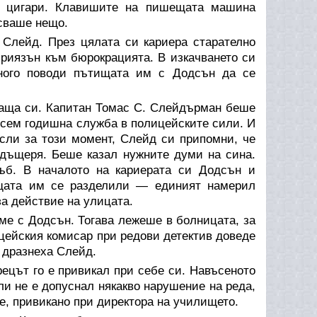
те цигари. Клавишите на пишещата машина
исваше нещо.
 Слейд. През цялата си кариера старателно
риязън към бюрокрацията. В изкачването си
много поводи пътищата им с Додсън да се
 баща си. Капитан Томас С. Слейдърман беше
осем годишна служба в полицейските сили. И
сли за този момент, Слейд си припомни, че
 дъщеря. Беше казал нужните думи на сина.
ъб. В началото на кариерата си Додсън и
щата им се разделили — единият намерил
за действие на улицата.
ме с Додсън. Тогава лежеше в болницата, за
ицейския комисар при редови детектив доведе
 дразнеха Слейд.
рецът го е привикал при себе си. Навъсеното
и не е допуснал някакво нарушение на реда,
те, привикано при директора на училището.