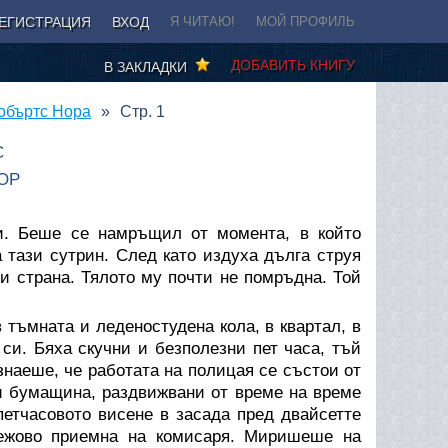
ЕГИСТРАЦИЯ
ВХОД
Я ЧИТАЮ!
МОЙ ПРОФИЛЬ
ДОБАВИТЬ КНИГУ
В ЗАКЛАДКИ
Робъртс Нора
Стр. 1
С
ОР
и. Беше се намръщил от момента, в който
а тази сутрин. След като издуха дълга струя
и страна. Тялото му почти не помръдна. Той
 тъмната и леденостудена кола, в квартал, в
и. Бяха скучни и безполезни пет часа, тъй
знаеше, че работата на полицая се състои от
и бумащина, раздвижвани от време на време
етчасовото висене в засада пред двайсетте
бежово приемна на комисаря. Миришеше на