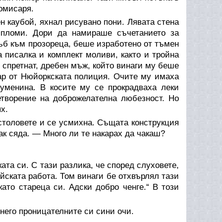
комисаря.
 каубой, яхнал рисувано пони. Лявата стена
ипломи. Дори да намираше съчетанието за
ръб към прозореца, беше изработено от тъмен
 писалка и комплект моливи, както и тройна
 спретнат, дребен мъж, който винаги му беше
ар от Нюйоркската полиция. Очите му имаха
руменина. В косите му се прокрадваха леки
творение на доброжелателна любезност. Но
х.
толовете и се усмихна. Същата конструкция
ак сяда. — Много ли те накарах да чакаш?
та си. С тази разлика, че според слуховете,
ейската работа. Том винаги бе отхвърлял тази
ато стареца си. Адски добро ченге.“ В този
него проницателните си сини очи.