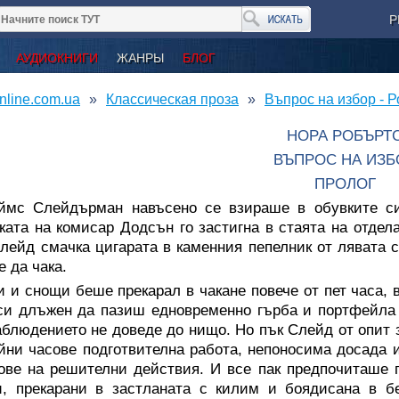
Р
АУДИОКНИГИ
ЖАНРЫ
БЛОГ
nline.com.ua
Классическая проза
Въпрос на избор - 
НОРА РОБЪРТ
ВЪПРОС НА ИЗБ
ПРОЛОГ
ймс Слейдърман навъсено се взираше в обувките с
ката на комисар Додсън го застигна в стаята на отдел
лейд смачка цигарата в каменния пепелник от лявата с
 да чака.
 и снощи беше прекарал в чакане повече от пет часа, в
си длъжен да пазиш едновременно гърба и портфейла с
аблюдението не доведе до нищо. Но пък Слейд от опит 
йни часове подготвителна работа, непоносима досада 
ове на решителни действия. И все пак предпочиташе п
и, прекарани в застланата с килим и боядисана в 