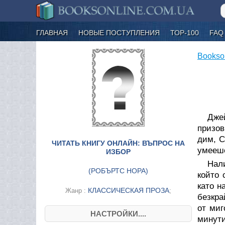
ГЛАВНАЯ
НОВЫЕ ПОСТУПЛЕНИЯ
ТОР-100
FAQ
Bookso
Дже
призов
дим, С
ЧИТАТЬ КНИГУ ОНЛАЙН: ВЪПРОС НА
умееше
ИЗБОР
Нали
(
РОБЪРТС НОРА
)
който 
като н
КЛАССИЧЕСКАЯ ПРОЗА
Жанр :
;
безкра
от миг
НАСТРОЙКИ....
минут