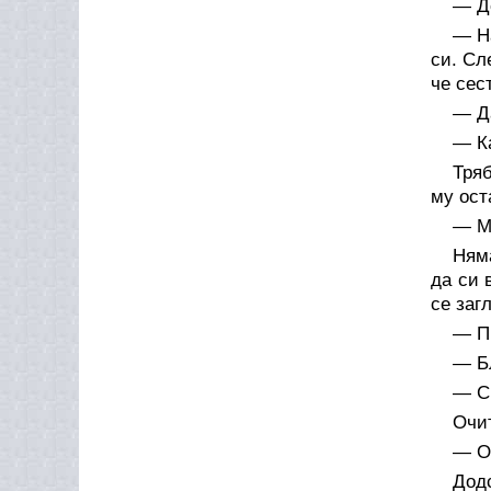
— До
— Н
си. Сл
че сес
— Да
— К
Тряб
му ост
— М
Няма
да си 
се заг
— П
— Бл
— С
Очи
— О
Дод