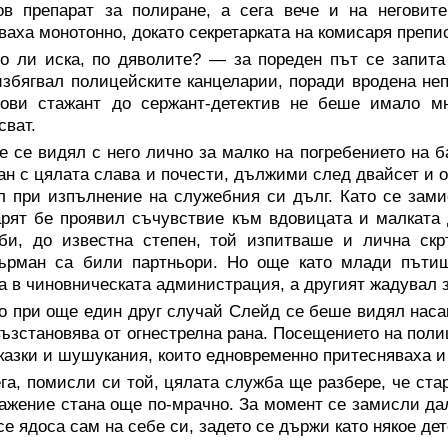
ов препарат за полиране, а сега вече и на негови
ваха монотонно, докато секретарката на комисаря преп
во ли иска, по дяволите? — за пореден път се запита
збягвал полицейските канцеларии, поради вродена неп
дови стажант до сержант-детектив не беше имало 
сват.
е се видял с него лично за малко на погребението на
ан с цялата слава и почести, дължими след двайсет и 
л при изпълнение на служебния си дълг. Като се зами
рят бе проявил съчувствие към вдовицата и малката
би, до известна степен, той изпитваше и лична скр
ърман са били партньори. Но още като млади пъти
а в чиновническата администрация, а другият жадувал 
о при още един друг случай Слейд се беше видял наса
възстановява от огнестрелна рана. Посещението на пол
казки и шушукания, които едновременно притесняваха и
га, помисли си той, цялата служба ще разбере, че ста
ажение стана още по-мрачно. За момент се замисли дал
се ядоса сам на себе си, задето се държи като някое де