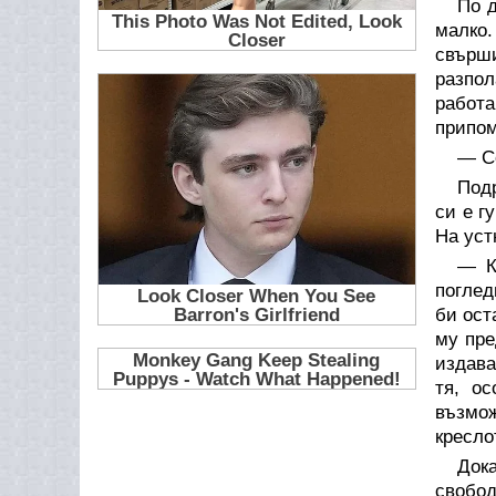
По д
малко.
свърши
разпол
работа
припом
— С
Подр
си е г
На уст
— К
поглед
би ост
му пре
издава
тя, о
възмо
кресло
Док
свобод