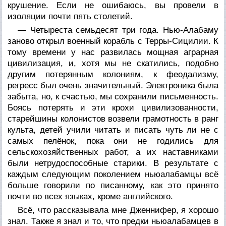
крушение. Если не ошибаюсь, вы провели в
изоляции почти пять столетий.
— Четыреста семьдесят три года. Нью-Алабаму
заново открыл военный корабль с Терры-Сицилии. К
тому времени у нас развилась мощная аграрная
цивилизация, и, хотя мы не скатились, подобно
другим потерянным колониям, к феодализму,
регресс был очень значительный. Электроника была
забыта, но, к счастью, мы сохранили письменность.
Боясь потерять и эти крохи цивилизованности,
старейшины колонистов возвели грамотность в ранг
культа, детей учили читать и писать чуть ли не с
самых пелёнок, пока они не годились для
сельскохозяйственных работ, а их наставниками
были нетрудоспособные старики. В результате с
каждым следующим поколением ньюалабамцы всё
больше говорили по писанному, как это принято
почти во всех языках, кроме английского.
Всё, что рассказывала мне Дженнифер, я хорошо
знал. Также я знал и то, что предки ньюалабамцев в