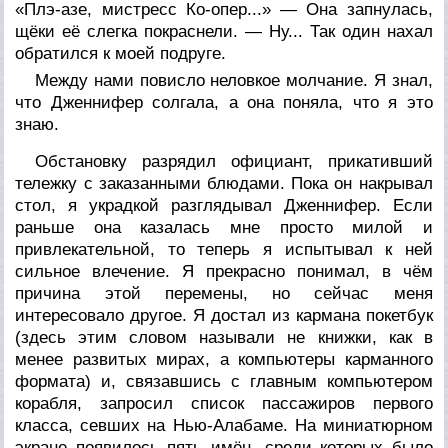
«Плэ-азе, мистресс Ко-опер...» — Она запнулась,
щёки её слегка покраснели. — Ну... Так один нахал
обратился к моей подруге.
Между нами повисло неловкое молчание. Я знал,
что Дженнифер солгала, а она поняла, что я это
знаю.
Обстановку разрядил официант, прикативший
тележку с заказанными блюдами. Пока он накрывал
стол, я украдкой разглядывал Дженнифер. Если
раньше она казалась мне просто милой и
привлекательной, то теперь я испытывал к ней
сильное влечение. Я прекрасно понимал, в чём
причина этой перемены, но сейчас меня
интересовало другое. Я достал из кармана покетбук
(здесь этим словом называли не книжки, как в
менее развитых мирах, а компьютеры карманного
формата) и, связавшись с главным компьютером
корабля, запросил список пассажиров первого
класса, севших на Нью-Алабаме. На миниатюрном
экране появилось пять имён, среди которых было