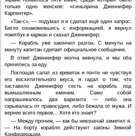
только одно женское: «синьорина Дженнифер
Карпентер».
«Так-с», — подумал я и сделал ещё один запрос.
Бегло ознакомившись с информацией, я вернул
покетбук в карман и сказал Дженнифер:
— Корабль уже закончил разгон. С минуты на
минуту капитан сделает официальное сообщение.
В ответ Дженнифер молча кивнула, и мы оба
принялись за еду.
Поглощая салат из креветок и почти не чувствуя
его восхитительного вкуса, я гадал о том, что
заставило Дженнифер сесть на корабль под
вымышленным именем. Само собой
напрашивалось два варианта — либо она
скрывалась от правосудия, либо бежала от мужа. И
вернее всего первое... Хотя кто знает?
— Между прочим, — как бы невзначай заметил я.
— На борту корабля действуют законы Земной
Конфедерации.