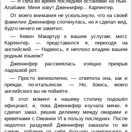
— Я села во время последней остановки на Нью-
Алабаме. Меня зовут Дженнифер... Карпентер.
От моего внимания не ускользнуло, что на своей
фамилии Дженнифер споткнулась, но я сделал вид,
будто ничего не заметил.
— Кевин Макартур к вашим услугам, мисс
Карпентер, — представился я, переходя на
английский. — Надеюсь, я неплохо владею вашим
родным языком?
Дженнифер рассмеялась, изящно прикрыв
ладошкой рот.
— Просто великолепно, — ответила она, как и
прежде, по-итальянски. — Но, боюсь,
моего
английского вы не поймёте.
В этот момент к нашему столику подошёл
официант, и, пока Дженнифер изучала меню, я
сделал заказ, решив дилемму между омарами и
креветками с Океании VI в пользу последних. После
недолгих раздумий Дженнифер заказала то же
самое, добавив от себя бутылку шампанского в