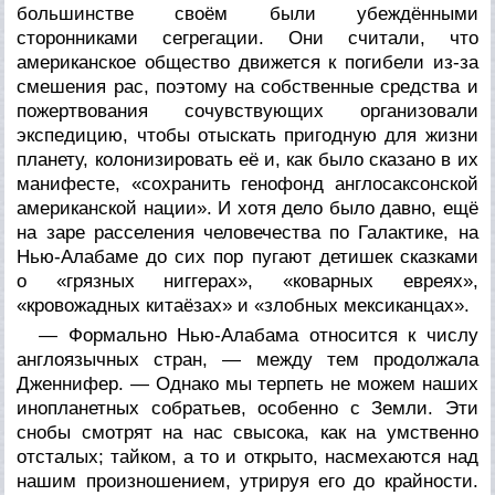
большинстве своём были убеждёнными
сторонниками сегрегации. Они считали, что
американское общество движется к погибели из-за
смешения рас, поэтому на собственные средства и
пожертвования сочувствующих организовали
экспедицию, чтобы отыскать пригодную для жизни
планету, колонизировать её и, как было сказано в их
манифесте, «сохранить генофонд англосаксонской
американской нации». И хотя дело было давно, ещё
на заре расселения человечества по Галактике, на
Нью-Алабаме до сих пор пугают детишек сказками
о «грязных ниггерах», «коварных евреях»,
«кровожадных китаёзах» и «злобных мексиканцах».
— Формально Нью-Алабама относится к числу
англоязычных стран, — между тем продолжала
Дженнифер. — Однако мы терпеть не можем наших
инопланетных собратьев, особенно с Земли. Эти
снобы смотрят на нас свысока, как на умственно
отсталых; тайком, а то и открыто, насмехаются над
нашим произношением, утрируя его до крайности.