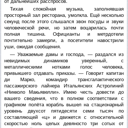
от дальнейших расспросов.
Тихая спокойная музыка, заполнявшая
просторный зал ресторана, умолкла. Ещё несколько
секунд после этого слышался звон посуды и звуки
человеческой речи, но затем воцарилась почти
полная тишина. Официанты и метрдотели
почтительно замерли, а посетители навострили
уши, ожидая сообщения.
— Уважаемые дамы и господа, — раздался из
невидимых динамиков уверенный, с
металлическими нотками голос человека,
привыкшего отдавать приказы. — Говорит капитан
ди Марко, командир трансгалактического
пассажирского лайнера Итальянских Астролиний
«Никколо Макьявелли». Имею честь довести до
вашего сведения, что в полном соответствии с
графиком полёта корабль вышел на стационарный
уровень двухсот пятидесяти семи тысяч по
составляющей «ц» и движется с относительной
скоростью ноль целых девяносто три сотых от