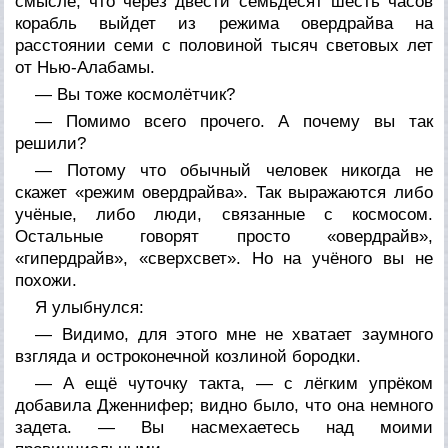
смысле, что через двести семьдесят шесть часов
корабль выйдет из режима овердрайва на
расстоянии семи с половиной тысяч световых лет
от Нью-Алабамы.
— Вы тоже космолётчик?
— Помимо всего прочего. А почему вы так
решили?
— Потому что обычный человек никогда не
скажет «режим овердрайва». Так выражаются либо
учёные, либо люди, связанные с космосом.
Остальные говорят просто «овердрайв»,
«гипердрайв», «сверхсвет». Но на учёного вы не
похожи.
Я улыбнулся:
— Видимо, для этого мне не хватает заумного
взгляда и остроконечной козлиной бородки.
— А ещё чуточку такта, — с лёгким упрёком
добавила Дженнифер; видно было, что она немного
задета. — Вы насмехаетесь над моими