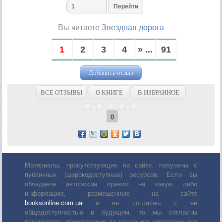
Вы читаете
Звездная дорога
1
2
3
4
» ...
91
Добавить отзыв
ВСЕ ОТЗЫВЫ
О КНИГЕ
В ИЗБРАННОЕ
0
Материалы, присутствующие на сайте, получены с
публичных (широкодоступных) ресурсов. Если вы
обладаете авторским правом на какую либо
информацию, размещенную на сайте
booksonline.com.ua
и не согласны с её
общедоступностью в будущем, то мы согласны
рассмотреть предложения по удалению определенного