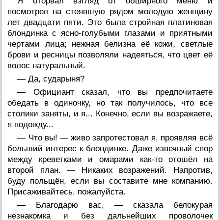
Я оторвал взгляд от обширного меню и
посмотрел на стоявшую рядом молодую женщину
лет двадцати пяти. Это была стройная платиновая
блондинка с ясно-голубыми глазами и приятными
чертами лица; нежная белизна её кожи, светлые
брови и ресницы позволяли надеяться, что цвет её
волос натуральный.
— Да, сударыня?
— Официант сказал, что вы предпочитаете
обедать в одиночку, но так получилось, что все
столики заняты, и я... Конечно, если вы возражаете,
я подожду...
— Что вы! — живо запротестовал я, проявляя всё
больший интерес к блондинке. Даже извечный спор
между креветками и омарами как-то отошёл на
второй план. — Никаких возражений. Напротив,
буду польщён, если вы составите мне компанию.
Присаживайтесь, пожалуйста.
— Благодарю вас, — сказала белокурая
незнакомка и без дальнейших проволочек