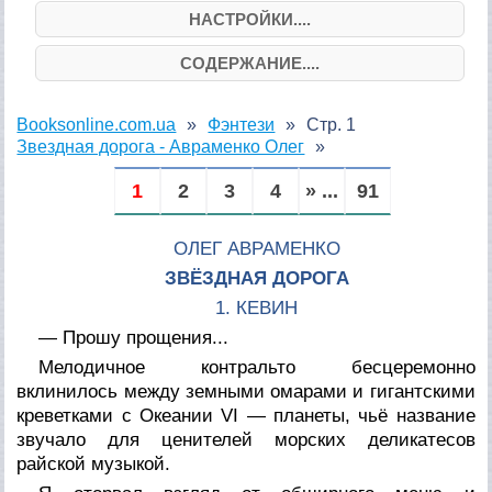
НАСТРОЙКИ....
СОДЕРЖАНИЕ....
Booksonline.com.ua
Фэнтези
Стр. 1
Звездная дорога - Авраменко Олег
1
2
3
4
» ...
91
ОЛЕГ АВРАМЕНКО
ЗВЁЗДНАЯ ДОРОГА
1. КЕВИН
— Прошу прощения...
Мелодичное контральто бесцеремонно
вклинилось между земными омарами и гигантскими
креветками с Океании VI — планеты, чьё название
звучало для ценителей морских деликатесов
райской музыкой.