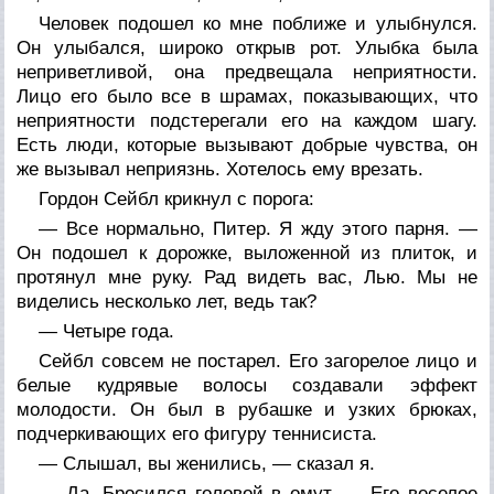
Человек подошел ко мне поближе и улыбнулся.
Он улыбался, широко открыв рот. Улыбка была
неприветливой, она предвещала неприятности.
Лицо его было все в шрамах, показывающих, что
неприятности подстерегали его на каждом шагу.
Есть люди, которые вызывают добрые чувства, он
же вызывал неприязнь. Хотелось ему врезать.
Гордон Сейбл крикнул с порога:
— Все нормально, Питер. Я жду этого парня. —
Он подошел к дорожке, выложенной из плиток, и
протянул мне руку. Рад видеть вас, Лью. Мы не
виделись несколько лет, ведь так?
— Четыре года.
Сейбл совсем не постарел. Его загорелое лицо и
белые кудрявые волосы создавали эффект
молодости. Он был в рубашке и узких брюках,
подчеркивающих его фигуру теннисиста.
— Слышал, вы женились, — сказал я.
— Да. Бросился головой в омут. — Его веселое