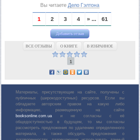
Вы читаете
Дело Гэлтона
1
2
3
4
» ...
61
Добавить отзыв
ВСЕ ОТЗЫВЫ
О КНИГЕ
В ИЗБРАННОЕ
1
Материалы, присутствующие на сайте, получены с
публичных (широкодоступных) ресурсов. Если вы
обладаете авторским правом на какую либо
информацию, размещенную на сайте
booksonline.com.ua
и не согласны с её
общедоступностью в будущем, то мы согласны
рассмотреть предложения по удалению определенного
материала, а также обсудить предложения о
договоренностях, разрешающих использовать данный