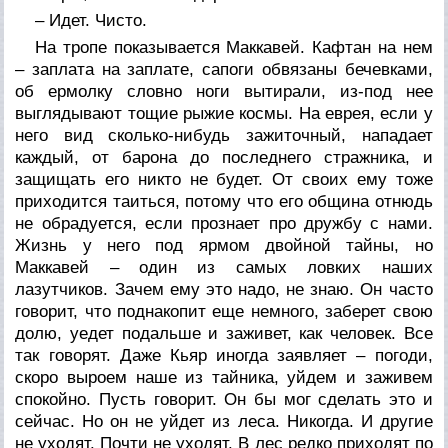
– Идет. Чисто.
На тропе показывается Маккавей. Кафтан на нем
– заплата на заплате, сапоги обвязаны бечевками,
об ермолку словно ноги вытирали, из-под нее
выглядывают тощие рыжие космы. На еврея, если у
него вид сколько-нибудь зажиточный, нападает
каждый, от барона до последнего стражника, и
защищать его никто не будет. От своих ему тоже
приходится таиться, потому что его община отнюдь
не обрадуется, если прознает про дружбу с нами.
Жизнь у него под ярмом двойной тайны, но
Маккавей – один из самых ловких наших
лазутчиков. Зачем ему это надо, не знаю. Он часто
говорит, что поднакопит еще немного, заберет свою
долю, уедет подальше и заживет, как человек. Все
так говорят. Даже Кьяр иногда заявляет – погоди,
скоро выроем наше из тайника, уйдем и заживем
спокойно. Пусть говорит. Он бы мог сделать это и
сейчас. Но он не уйдет из леса. Никогда. И другие
не уходят. Почти не уходят. В лес редко приходят по