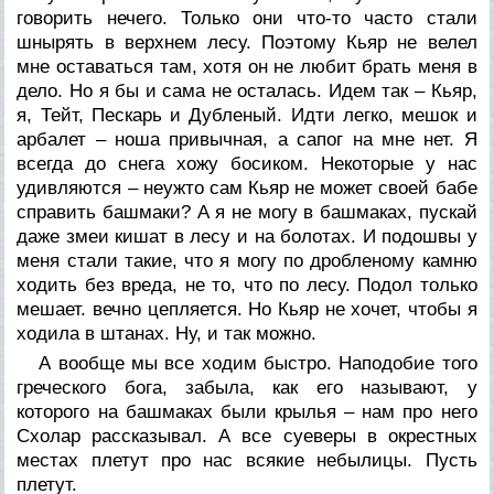
говорить нечего. Только они что-то часто стали
шнырять в верхнем лесу. Поэтому Кьяр не велел
мне оставаться там, хотя он не любит брать меня в
дело. Но я бы и сама не осталась. Идем так – Кьяр,
я, Тейт, Пескарь и Дубленый. Идти легко, мешок и
арбалет – ноша привычная, а сапог на мне нет. Я
всегда до снега хожу босиком. Некоторые у нас
удивляются – неужто сам Кьяр не может своей бабе
справить башмаки? А я не могу в башмаках, пускай
даже змеи кишат в лесу и на болотах. И подошвы у
меня стали такие, что я могу по дробленому камню
ходить без вреда, не то, что по лесу. Подол только
мешает. вечно цепляется. Но Кьяр не хочет, чтобы я
ходила в штанах. Ну, и так можно.
А вообще мы все ходим быстро. Наподобие того
греческого бога, забыла, как его называют, у
которого на башмаках были крылья – нам про него
Схолар рассказывал. А все суеверы в окрестных
местах плетут про нас всякие небылицы. Пусть
плетут.