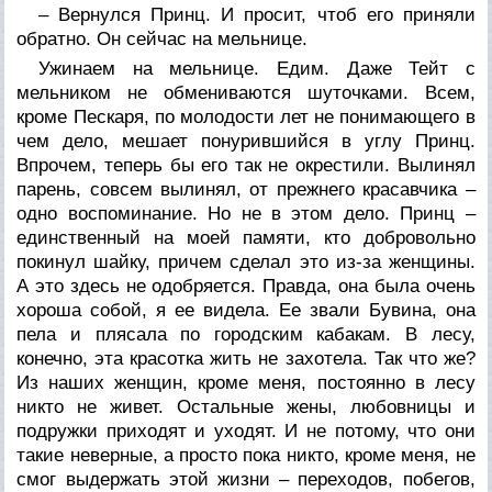
– Вернулся Принц. И просит, чтоб его приняли
обратно. Он сейчас на мельнице.
Ужинаем на мельнице. Едим. Даже Тейт с
мельником не обмениваются шуточками. Всем,
кроме Пескаря, по молодости лет не понимающего в
чем дело, мешает понурившийся в углу Принц.
Впрочем, теперь бы его так не окрестили. Вылинял
парень, совсем вылинял, от прежнего красавчика –
одно воспоминание. Но не в этом дело. Принц –
единственный на моей памяти, кто добровольно
покинул шайку, причем сделал это из-за женщины.
А это здесь не одобряется. Правда, она была очень
хороша собой, я ее видела. Ее звали Бувина, она
пела и плясала по городским кабакам. В лесу,
конечно, эта красотка жить не захотела. Так что же?
Из наших женщин, кроме меня, постоянно в лесу
никто не живет. Остальные жены, любовницы и
подружки приходят и уходят. И не потому, что они
такие неверные, а просто пока никто, кроме меня, не
смог выдержать этой жизни – переходов, побегов,