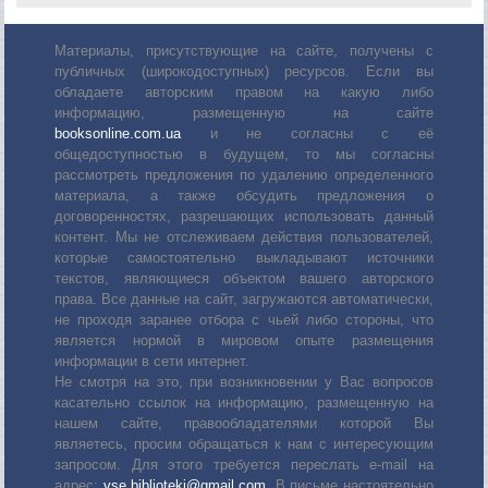
Материалы, присутствующие на сайте, получены с
публичных (широкодоступных) ресурсов. Если вы
обладаете авторским правом на какую либо
информацию, размещенную на сайте
booksonline.com.ua
и не согласны с её
общедоступностью в будущем, то мы согласны
рассмотреть предложения по удалению определенного
материала, а также обсудить предложения о
договоренностях, разрешающих использовать данный
контент. Мы не отслеживаем действия пользователей,
которые самостоятельно выкладывают источники
текстов, являющиеся объектом вашего авторского
права. Все данные на сайт, загружаются автоматически,
не проходя заранее отбора с чьей либо стороны, что
является нормой в мировом опыте размещения
информации в сети интернет.
Не смотря на это, при возникновении у Вас вопросов
касательно ссылок на информацию, размещенную на
нашем сайте, правообладателями которой Вы
являетесь, просим обращаться к нам с интересующим
запросом. Для этого требуется переслать е-mail на
адрес:
vse.biblioteki@gmail.com
. В письме настоятельно