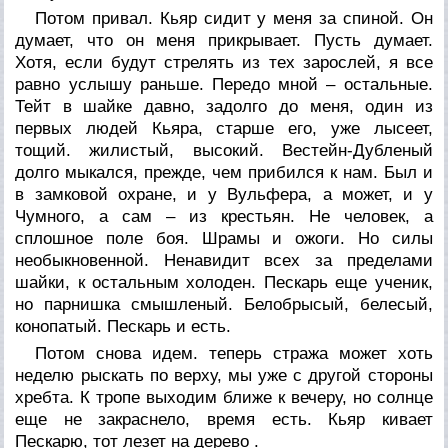
Потом привал. Кьяр сидит у меня за спиной. Он
думает, что он меня прикрывает. Пусть думает.
Хотя, если будут стрелять из тех зарослей, я все
равно услышу раньше. Передо мной – остальные.
Тейт в шайке давно, задолго до меня, один из
первых людей Кьяра, старше его, уже лысеет,
тощий. жилистый, высокий. Вестейн-Дубленый
долго мыкался, прежде, чем прибился к нам. Был и
в замковой охране, и у Вульфера, а может, и у
Чумного, а сам – из крестьян. Не человек, а
сплошное поле боя. Шрамы и ожоги. Но силы
необыкновенной. Ненавидит всех за пределами
шайки, к остальным холоден. Пескарь еще ученик,
но парнишка смышленый. Белобрысый, белесый,
конопатый. Пескарь и есть.
Потом снова идем. теперь стража может хоть
неделю рыскать по верху, мы уже с другой стороны
хребта. К тропе выходим ближе к вечеру, но солнце
еще не закраснело, время есть. Кьяр кивает
Пескарю, тот лезет на дерево .