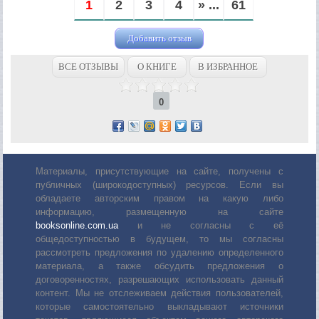
1
2
3
4
» ...
61
Добавить отзыв
ВСЕ ОТЗЫВЫ
О КНИГЕ
В ИЗБРАННОЕ
0
Материалы, присутствующие на сайте, получены с
публичных (широкодоступных) ресурсов. Если вы
обладаете авторским правом на какую либо
информацию, размещенную на сайте
booksonline.com.ua
и не согласны с её
общедоступностью в будущем, то мы согласны
рассмотреть предложения по удалению определенного
материала, а также обсудить предложения о
договоренностях, разрешающих использовать данный
контент. Мы не отслеживаем действия пользователей,
которые самостоятельно выкладывают источники