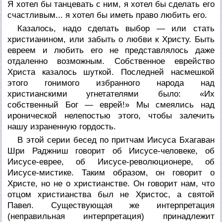
Я хотел бы танцевать с ним, я хотел бы сделать его
счастливым... я хотел бы иметь право любить его.
Казалось, надо сделать выбор — или стать
христианином, или забыть о любви к Христу. Быть
евреем и любить его не представлялось даже
отдаленно возможным. Собственное еврейство
Христа казалось шуткой. Последней насмешкой
этого гонимого избранного народа над
христианскими угнетателями было: «Их
собственный Бог — еврей!» Мы смеялись над
иронической нелепостью этого, чтобы залечить
нашу израненную гордость.
В этой серии бесед по притчам Иисуса Бхагаван
Шри Раджниш говорит об Иисусе-человеке, об
Иисусе-еврее, об Иисусе-революционере, об
Иисусе-мистике. Таким образом, он говорит о
Христе, но не о христианстве. Он говорит нам, что
отцом христианства был не Христос, а святой
Павел. Существующая же интерпретация
(неправильная интерпретация) принадлежит