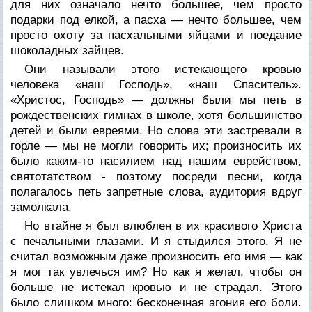
для них означало нечто большее, чем просто
подарки под елкой, а пасха — нечто большее, чем
просто охоту за пасхальными яйцами и поедание
шоколадных зайцев.
Они называли этого истекающего кровью
человека «наш Господь», «наш Спаситель».
«Христос, Господь» — должны были мы петь в
рождественских гимнах в школе, хотя большинство
детей и были евреями. Но слова эти застревали в
горле — мы не могли говорить их; произносить их
было каким-то насилием над нашим еврейством,
святотатством - поэтому посреди песни, когда
полагалось петь запретные слова, аудитория вдруг
замолкала.
Но втайне я был влюблен в их красивого Христа
с печальными глазами. И я стыдился этого. Я не
считал возможным даже произносить его имя — как
я мог так увлечься им? Но как я желал, чтобы он
больше не истекал кровью и не страдал. Этого
было слишком много: бесконечная агония его боли.