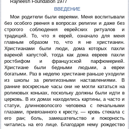
Rajneesh Foundation 1977
ВВЕДЕНИЕ
Мои родители были евреями. Меня воспитывали
без особого рвения в вопросах религии и даже без
строгого соблюдения еврейских ритуалов и
традиций. То, что я еврей, означало для меня
главным образом то, что я не христианин.
Христианами были люди, дома которых пахли
вареной капустой, тогда как дома евреев пахли
ростбифом и французской парфюмерией.
Христиане были бедными людьми, а евреи
богатыми. Раз в неделю христиане раньше уходили
из школы за религиозными наставлениями. В
ранние воскресные часы они не могли кататься на
роликовых коньках, поскольку должны были идти в
церковь. В их домах находились картины, а часто и
статуи, длинноволосого человека с печальными
глазами, привязанного к кресту, — кровь стекала с
его ран; боль, замешательство и покорность
читались на его лице. Благодаря нему рождество