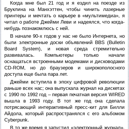
Когда мне был 21 год и я ездил на поезде из
Бруклина на Манхэттен, чтобы чинить лазерные
принтеры и мечтать о карьере в «мультимедиа», я
читал о работе Джейми Леви и надеялся, что когда-
нибудь познакомлюсь с ней.
В начале 90-х годов у нас не было Интернета, но
были электронные доски объявлений BBS (Bulletin
Board System), и новая среда стремительно
развивалась. Компьютеры только начали
оснащаться встроенными модемами и дисководами
CD-ROM, но до браузеров и широкополосного
доступа еще была пара лет.
Джейми вступила в эпоху цифровой революции
раньше всех нас; она выпускала журнал на дискетах
с 1990 по 1992 год – первая печатная версия WIRED
вышла в 1993 году. В тот же год она сделала
потрясающий интерактивный пресс-кит для Билли
Айдола, который распространялся с его альбомом
Cyberpunk.
В то же время я запустил «электронный журнал»,