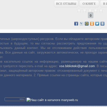
ВСЕ ОТЗЫВЫ
О КНИГЕ
В 
0
личных (широкодоступных) ресурсов. Если вы обладаете авторским пр
остью в будущем, то мы согласны рассмотреть предложения по уда
льзовать данный контент. Мы не отслеживаем действия пользовател
ва. Все данные на сайт, загружаются автоматически, не проходя заране
ет.
сов касательно ссылок на информацию, размещенную на нашем сайте
о требуется переслать е-mail на адрес:
vse.biblioteki@gmail.com
. В пис
риал, защищённый авторским правом: отсканированный документ с печ
ля данного материала. 2. Прямые ссылки на страницы сайта, которые с