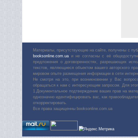
Материалы, присутствующие на сайте, получены с пуб
booksonline.com.ua
и не согласны с её общедоступн
предложения о договоренностях, разрешающих испо
текстов, являющиеся объектом вашего авторского пра
мировом опыте размещения информации в сети интерн
Не смотря на это, при возникновении у Вас вопро
обращаться к нам с интересующим запросом. Для этог
1.Документальное подтверждение ваших прав на мате
однозначно идентифицировать вас, как правообладате
откорректировать.
Все права защищенны booksonline.com.ua