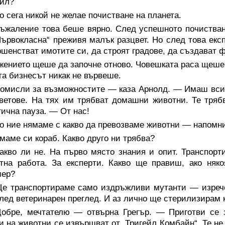
вил?
 сега никой не желае почистване на планета.
съжаление това беше вярно. След успешното почиства
ървокласна“ преживя малък разцвет. Но след това експ
шенстват имотите си, да строят градове, да създават 
ението щеше да започне отново. Човешката раса щеше д
а бизнесът никак не вървеше.
омисли за възможностите — каза Арнолд. — Имаш всичк
ветове. На тях им трябват домашни животни. Те тря
ична пауза. — От нас!
 ние нямаме с какво да превозваме животни — напомни
аме си кораб. Какво друго ни трябва?
акво ли не. На първо място знания и опит. Транспорт
тна работа. За експерти. Какво ще правиш, ако няк
мер?
е транспортираме само издръжливи мутанти — изрече
лед ветеринарен преглед. И аз лично ще стерилизирам к
обре, мечтателю — отвърна Грегър. — Приготви се з
и на животни се извършват от „Тригейл Комбайн“. Те не 