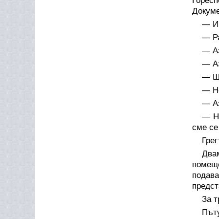
Горес
Докуме
— И 
— Ра
—
А
— Аз
— Щ
— Не
— Аз
— Н
сме се
Гре
Два
помеще
подав
предст
За т
Път