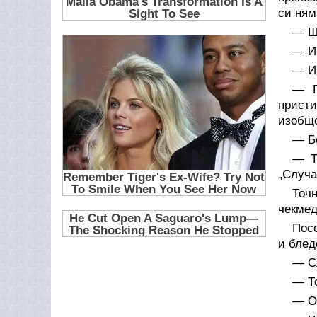
си ням
— Щ
— И
— И 
— П
присти
изобщо
— Бо
— Т
„Случа
Точн
чекмед
Посе
и блед
— Сл
— То
— О,