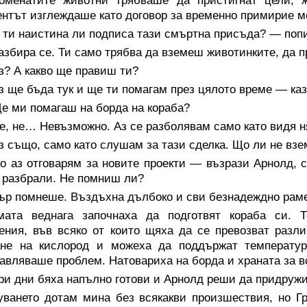
поменатите животни трябваше да пристигнат цели, ж
нтът изглеждаше като договор за временно примирие 
ти наистина ли подписа тази смъртна присъда? — попи
збира се. Ти само трябва да вземеш животинките, да п
з?
А какво ще правиш
ти
?
 ще бъда тук и ще ти помагам през цялото време — каз
е ми помагаш на борда на кораба?
, не… Невъзможно. Аз се разболявам само като видя н
 също, само като слушам за тази сделка. Що ли не взе
о аз отговарям за новите проекти — възрази Арнолд, 
 разбрали. Не помниш ли?
гър помнеше. Въздъхна дълбоко и сви безнадеждно рам
мата веднага започнаха да подготвят кораба си. 
ния, във всяко от които щяха да се превозват разл
ане на кислород и можеха да поддържат температура
авляваше проблем. Натовариха на борда и храната за в
ри дни бяха напълно готови и Арнолд реши да придружи 
уването дотам мина без всякакви произшествия, но Гр