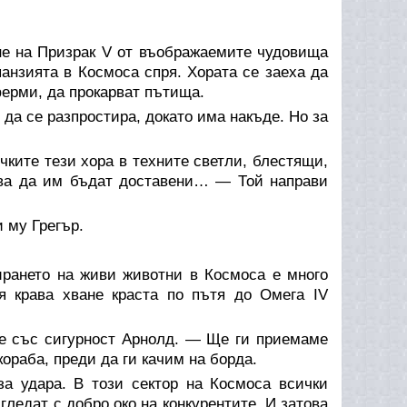
не на Призрак V от въображаемите чудовища
анзията в Космоса спря. Хората се заеха да
ферми, да прокарват пътища.
а се разпростира, докато има накъде. Но за
ите тези хора в техните светли, блестящи,
бва да им бъдат доставени… — Той направи
 му Грегър.
ирането на живи животни в Космоса е много
оя крава хване краста по пътя до Омега IV
 със сигурност Арнолд. — Ще ги приемаме
ораба, преди да ги качим на борда.
а удара. В този сектор на Космоса всички
гледат с добро око на конкурентите. И затова