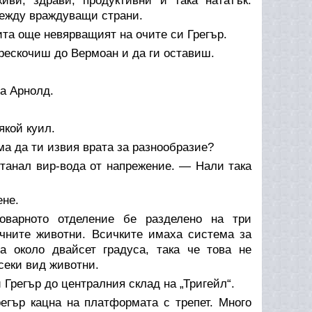
иви, здрави, продуктивни и така нататък.
между враждуващи страни.
та още невярващият на очите си Грегър.
рескочиш до Вермоан и да ги оставиш.
а Арнолд.
якой куил.
ма да ти извия врата за разнообразие?
станал вир-вода от напрежение. — Нали така
ене.
Товарното отделение бе разделено на три
ичните животни. Всичките имаха система за
 около двайсет градуса, така че това не
секи вид животни.
Грегър до централния склад на „Тригейл“.
егър кацна на платформата с трепет. Много