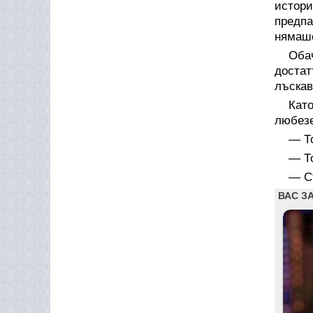
истори
предпа
нямаше
Оба
достат
лъскав
Кат
любезе
— То
— То
— Съ