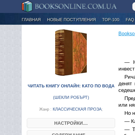
ГЛАВНАЯ
НОВЫЕ ПОСТУПЛЕНИЯ
ТОР-100
FAQ
Bookso
— Н
инвест
Рич
денят 
ЧИТАТЬ КНИГУ ОНЛАЙН: КАТО ПО ВОДА
седеше
(
ШЕКЛИ РОБЪРТ
)
Пре
или ня
КЛАССИЧЕСКАЯ ПРОЗА
Жанр :
;
Но 
— К
НАСТРОЙКИ....
— Т