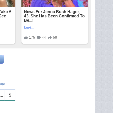
ода
...
5