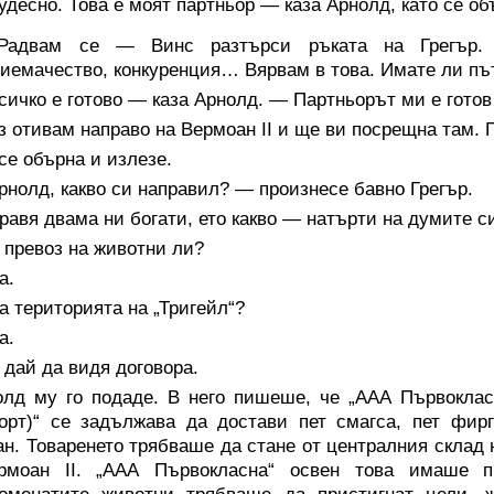
десно. Това е моят партньор — каза Арнолд, като се об
адвам се — Винс разтърси ръката на Грегър.
иемачество, конкуренция… Вярвам в това. Имате ли пъ
ичко е готово — каза Арнолд. — Партньорът ми е готов
 отивам направо на Вермоан II и ще ви посрещна там. 
се обърна и излезе.
нолд, какво си направил? — произнесе бавно Грегър.
авя двама ни богати, ето какво — натърти на думите с
 превоз на животни ли?
а.
 територията на „Тригейл“?
а.
дай да видя договора.
олд му го подаде. В него пишеше, че „ААА Първоклас
орт)“ се задължава да достави пет смагса, пет фир
н. Товаренето трябваше да стане от централния склад н
рмоан II. „ААА Първокласна“ освен това имаше п