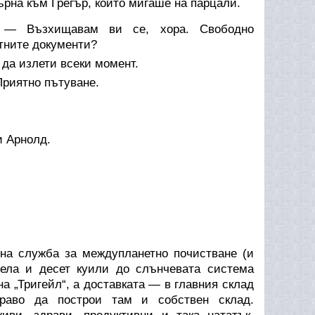
ърна към Грегър, който мигаше на парцали.
 — Възхищавам ви се, хора. Свободно
тните документи?
 да излети всеки момент.
Приятно пътуване.
и Арнолд.
на служба за междупланетно почистване (и
гела и десет куили до слънчевата система
а „Тригейл“, а доставката — в главния склад
раво да построи там и собствен склад.