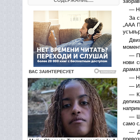
СОДЕРЖАНИЕ....
забра
— Но
За 
„ААА П
усъвър
Движ
момент
— П
нови с
драмат
— Но
— Им
— К
делика
напри
— Щ
само с
— Д
превоз