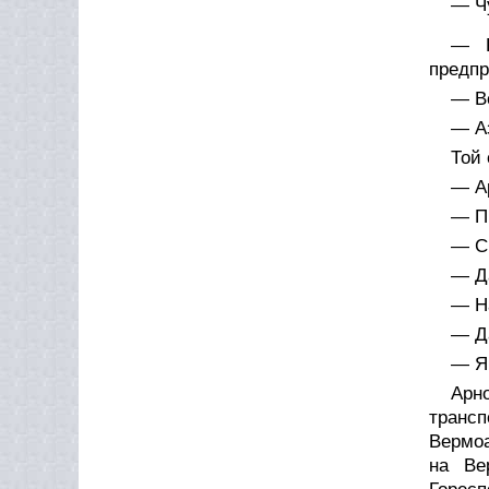
— Чу
— Р
предпр
— Вс
— Аз
Той 
— Ар
— Пр
— С
— Д
— На
— Д
— Я 
Арн
трансп
Вермоа
на Ве