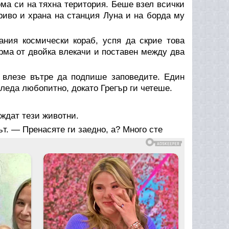
дома си на тяхна територия. Беше взел всички
ориво и храна на станция Луна и на борда му
ания космически кораб, успя да скрие това
рма от двойка влекачи и поставен между два
р влезе вътре да подпише заповедите. Един
гледа любопитно, докато Грегър ги четеше.
еждат тези животни.
. — Пренасяте ги заедно, а? Много сте