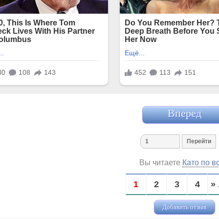
Вперед
Вы читаете
Като по в
1
2
3
4
» 
Добавить отзыв