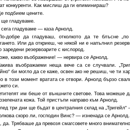
ат конкуренти. Как мислиш да ги елиминираш?
е подбием цените.
 ще гладуваме.
сега гладуваме — каза Арнолд.
о-добре да гладуваш, отколкото да те блъсне „по 
гането. Или да откриеш, че някой ни е напълнил резерв
 заредени резервоарите с кислород.
же, какво въображение! — нервира се Арнолд.
акива въображаеми неща вече са се случвали. „Триг
йно“ би могло да се каже, освен ако не решиш, че ти ха
о в този момент вратата се отвори. Арнолд бързо свали
жето си.
тителят им беше от външните светове. Това можеше да
озелената кожа. Той пристъпи направо към Арнолд.
ед три дни ще бъдат в централния склад на „Тригейл“ 
лкова скоро ли, господин Винс? — изненада се Арнолд.
 да. Трябваше да превозя смагсовете много внимателно,