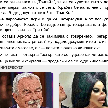
и се разказваха за „Тригейл“, за да се чувства като у 
зни мерки, за които се сети. Корабът бе напълнен с г
 да бъде допуснат никой от „Тригейл“.
че персоналът, дори и да се интересуваше от поочук
ъчно добре. Корабът бе издърпан до товарната платфо
и превозвача на „Тригейл“.
о остави Арнолд да се занимава с товаренето, Грегъ
н чиновник на „Тригейл“ му подаде документите и го из
варите смагсове, а? — попита любезно чиновникът.
чно така — отвърна Грегър, като се чудеше как ли изгл
що куили и фиргели — продължи да се чуди чиновникът