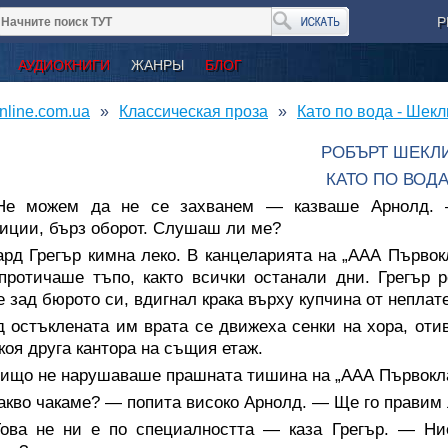
Р
АУДИОКНИГИ
ЖАНРЫ
БЛОГ
nline.com.ua
Классическая проза
Като по вода - Шек
РОБЪРТ ШЕКЛ
КАТО ПО ВОД
е можем да не се захванем — казваше Арнолд. —
иции, бърз оборот. Слушаш ли ме?
ард Грегър кимна леко. В канцеларията на „ААА Първо
протичаше тъпо, както всички останали дни. Грегър р
 зад бюрото си, вдигнал крака върху купчина от неплат
д остъклената им врата се движеха сенки на хора, от
коя друга кантора на същия етаж.
нищо не нарушаваше прашната тишина на „ААА Първокл
акво чакаме? — попита високо Арнолд. — Ще го правим 
ова не ни е по специалността — каза Грегър. — Ни