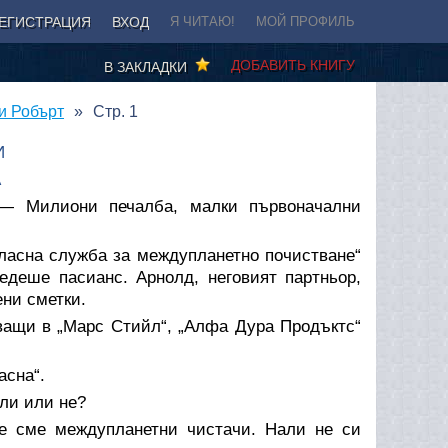
ЕГИСТРАЦИЯ
ВХОД
Я ЧИТАЮ!
МОЙ ПРОФИЛЬ
ДОБАВИТЬ КНИГУ
В ЗАКЛАДКИ
ли Робърт
Стр. 1
И
А
 Милиони печалба, малки първоначални
класна служба за междупланетно почистване“
едеше пасианс. Арнолд, неговият партньор,
ени сметки.
иващи в „Марс Стийл“, „Алфа Дура Продъктс“
асна“.
ли или не?
е сме междупланетни чистачи. Нали не си