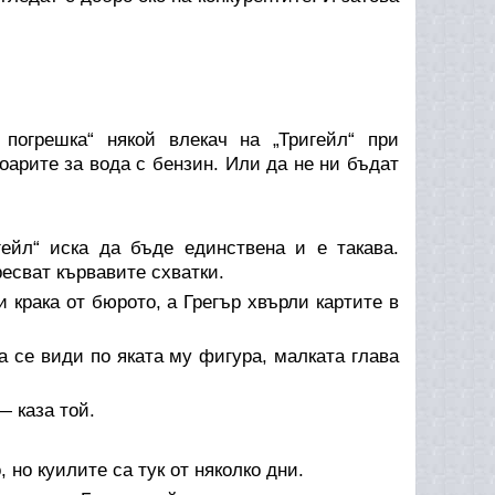
погрешка“ някой влекач на „Тригейл“ при
оарите за вода с бензин. Или да не ни бъдат
ейл“ иска да бъде единствена и е такава.
ресват кървавите схватки.
 крака от бюрото, а Грегър хвърли картите в
 се види по яката му фигура, малката глава
— каза той.
 но куилите са тук от няколко дни.