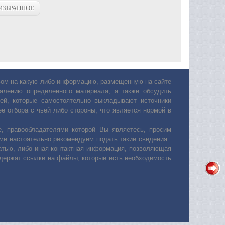
ИЗБРАННОЕ
авом на какую либо информацию, размещенную на сайте
лению определенного материала, а также обсудить
ей, которые самостоятельно выкладывают источники
е отбора с чьей либо стороны, что является нормой в
, правообладателями которой Вы являетесь, просим
ьме настоятельно рекомендуем подать такие сведения :
атью, либо иная контактная информация, позволяющая
одержат ссылки на файлы, которые есть необходимость