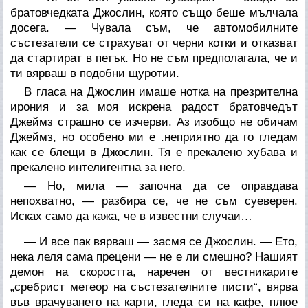
братовчедката Джослин, която също беше мълчала
досега. — Чувала съм, че автомобилните
състезатели се страхуват от черни котки и отказват
да стартират в петък. Но не съм предполагала, че и
ти вярваш в подобни щуротии.
В гласа на Джослин имаше нотка на презрителна
ирония и за моя искрена радост братовчедът
Джеймз страшно се изчерви. Аз изобщо не обичам
Джеймз, но особено ми е .неприятно да го гледам
как се блещи в Джослин. Тя е прекалено хубава и
прекалено интелигентна за него.
— Но, мила — започна да се оправдава
непохватно, — разбира се, че не съм суеверен.
Исках само да кажа, че в известни случаи…
— И все пак вярваш — засмя се Джослин. — Ето,
нека леля сама прецени — не е ли смешно? Нашият
демон на скоростта, наречен от вестникарите
„сребрист метеор на състезателните писти“, вярва
във врачуването на карти, гледа си на кафе, плюе