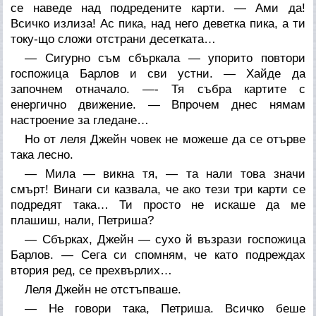
се наведе над подредените карти. — Ами да!
Всичко излиза! Ас пика, над него деветка пика, а ти
току-що сложи отстрани десетката…
— Сигурно съм сбъркала — упорито повтори
госпожица Барлов и сви устни. — Хайде да
започнем отначало. —- Тя събра картите с
енергично движение. — Впрочем днес нямам
настроение за гледане…
Но от леля Джейн човек не можеше да се отърве
така лесно.
— Мила — викна тя, — та нали това значи
смърт! Винаги си казвала, че ако тези три карти се
подредят така… Ти просто не искаше да ме
плашиш, нали, Петриша?
— Сбърках, Джейн — сухо й възрази госпожица
Барлов. — Сега си спомням, че като подреждах
втория ред, се прехвърлих…
Леля Джейн не отстъпваше.
— Не говори така, Петриша. Всичко беше