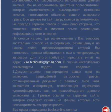
договоренностях, разрешающих использовать данный
контент. Мы не отслеживаем действия пользователей,
которые самостоятельно выкладывают источники
текстов, являющиеся объектом вашего авторского
права. Все данные на сайт, загружаются автоматически,
не проходя заранее отбора с чьей либо стороны, что
является нормой в мировом опыте размещения
информации в сети интернет.
Не смотря на это, при возникновении у Вас вопросов
касательно ссылок на информацию, размещенную на
нашем сайте, правообладателями которой Вы
являетесь, просим обращаться к нам с интересующим
запросом. Для этого требуется переслать е-mail на
адрес:
vse.biblioteki@gmail.com
. В письме настоятельно
рекомендуем подать такие сведения :
1.Документальное подтверждение ваших прав на
материал, защищённый авторским правом:
отсканированный документ с печатью, либо иная
контактная информация, позволяющая однозначно
идентифицировать вас, как правообладателя данного
материала. 2. Прямые ссылки на страницы сайта,
которые содержат ссылки на файлы, которые есть
необходимость откорректировать.
Все права защищенны booksonline.com.ua