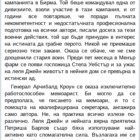
кампанията в Бирма. Той беше командувал една от
дивизиите, взели участие в тази кампания, и от
години все повтаряше, че поради пълната
некомпетентност и недостатъчната професионална
подготовка на всички автори, писали досега за тези
военни действия, той ще бъде принуден в интерес
на истината да грабне перото. Никой не приемаше
сериозно тези закани. Оказа се обаче, че не сме
дооценили стария воин. Преди пет месеца в Менър
фарм се появи госпожица Стела Уебстър и за ужас
на леля Джейн животът в нейния дом се превърна в
истински ад.
Генерал Арчибалд Кроун се оказа изключително
работоспособен мемоарист. Би могло да се
предполага, че писането на мемоари, и то с
помощта на квалифицирана секретарка, ангажира
само автора. Не, на практика всичко излезе по-
различно. Леля Джейн и нейната вярна приятелка
Петриша Барлов също бяха използувани най-
активно като спомагателна сила. Възлагаха им се