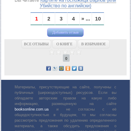
Вы читаете
Картите на госпожица Барлов (или
Убийство по английски)
1
2
3
4
» ...
10
Добавить отзыв
ВСЕ ОТЗЫВЫ
О КНИГЕ
В ИЗБРАННОЕ
0
Материалы, присутствующие на сайте, получены с
публичных (широкодоступных) ресурсов. Если вы
обладаете авторским правом на какую либо
информацию, размещенную на сайте
booksonline.com.ua
и не согласны с её
общедоступностью в будущем, то мы согласны
рассмотреть предложения по удалению определенного
материала, а также обсудить предложения о