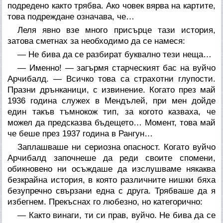
подредено както трябва. Ако човек вярва на картите,
това подреждане означава, че…
Леля явно взе много присърце тази история,
затова сметнах за необходимо да се намеся:
— Не бива да се разбират буквално тези неща…
— Именно! — загърмя старческият бас на вуйчо
Арчибалд. — Всичко това са страхотни глупости.
Празни дрънканици, с извинение. Когато през май
1936 година служех в Мендълей, при мен дойде
един такъв тъмнокож тип, за когото казваха, че
можел да предсказва бъдещето… Момент, това май
че беше през 1937 година в Рангун…
Заплашваше ни сериозна опасност. Когато вуйчо
Арчибалд започнеше да реди своите спомени,
обикновено ни осъждаше да изслушваме някаква
безкрайна история, в която различните нишки бяха
безупречно свързани една с друга. Трябваше да я
избегнем. Прекъснах го любезно, но категорично:
— Както винаги, ти си прав, вуйчо. Не бива да се