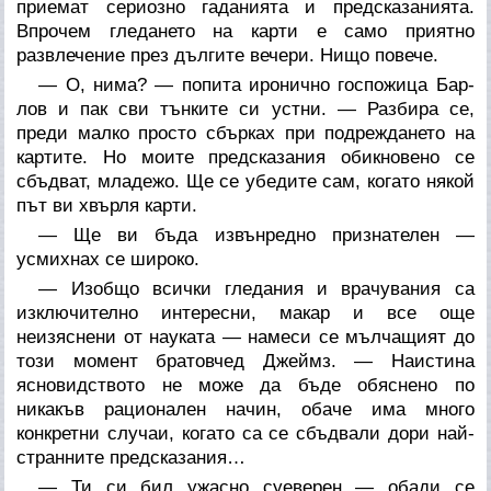
приемат сериозно гаданията и предсказанията.
Впрочем гледането на карти е само приятно
развлечение през дългите вечери. Нищо повече.
— О, нима? — попита иронично госпожица Бар-
лов и пак сви тънките си устни. — Разбира се,
преди малко просто сбърках при подреждането на
картите. Но моите предсказания обикновено се
сбъдват, младежо. Ще се убедите сам, когато някой
път ви хвърля карти.
— Ще ви бъда извънредно признателен —
усмихнах се широко.
— Изобщо всички гледания и врачувания са
изключително интересни, макар и все още
неизяснени от науката — намеси се мълчащият до
този момент братовчед Джеймз. — Наистина
ясновидството не може да бъде обяснено по
никакъв рационален начин, обаче има много
конкретни случаи, когато са се сбъдвали дори най-
странните предсказания…
— Ти си бил ужасно суеверен — обади се