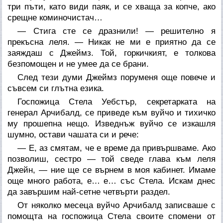
три пъти, като види паяк, и се хваща за копче, ако
срещне коминочистач…
— Стига сте се дразнили! — решително я
прекъсна леля. — Никак не ми е приятно да се
заяждаш с Джеймз. Той, горкичкият, е толкова
безпомощен и не умее да се брани.
След тези думи Джеймз поруменя още повече и
съвсем си глътна езика.
Госпожица Стела Уебстър, секретарката на
генерал Арчибалд, се приведе към вуйчо и тихичко
му прошепна нещо. Изведнъж вуйчо се изкашля
шумно, остави чашата си и рече:
— Е, аз смятам, че е време да привършваме. Ако
позволиш, сестро — той сведе глава към леля
Джейн, — ние ще се върнем в моя кабинет. Имаме
още много работа, е… е… със Стела. Искам днес
да завършим най-сетне четвърти раздел.
От няколко месеца вуйчо Арчибалд записваше с
помощта на госпожица Стела своите спомени от