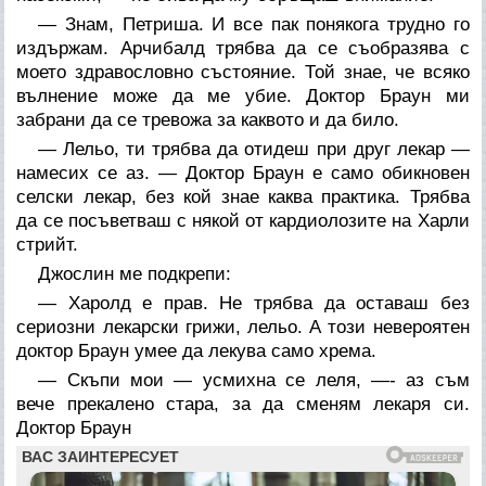
— Знам, Петриша. И все пак понякога трудно го
издържам. Арчибалд трябва да се съобразява с
моето здравословно състояние. Той знае, че всяко
вълнение може да ме убие. Доктор Браун ми
забрани да се тревожа за каквото и да било.
— Лельо, ти трябва да отидеш при друг лекар —
намесих се аз. — Доктор Браун е само обикновен
селски лекар, без кой знае каква практика. Трябва
да се посъветваш с някой от кардиолозите на Харли
стрийт.
Джослин ме подкрепи:
— Харолд е прав. Не трябва да оставаш без
сериозни лекарски грижи, лельо. А този невероятен
доктор Браун умее да лекува само хрема.
— Скъпи мои — усмихна се леля, —- аз съм
вече прекалено стара, за да сменям лекаря си.
Доктор Браун