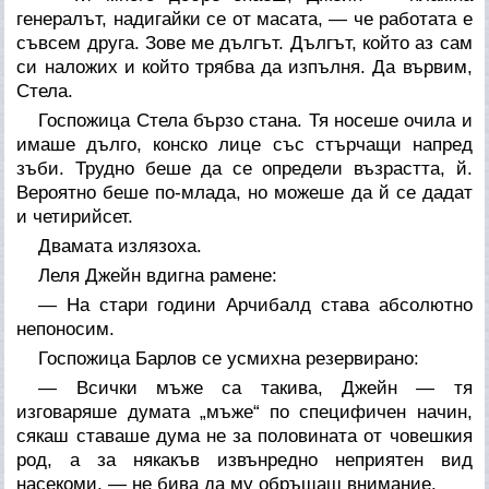
генералът, надигайки се от масата, — че работата е
съвсем друга. Зове ме дългът. Дългът, който аз сам
си наложих и който трябва да изпълня. Да вървим,
Стела.
Госпожица Стела бързо стана. Тя носеше очила и
имаше дълго, конско лице със стърчащи напред
зъби. Трудно беше да се определи възрастта, й.
Вероятно беше по-млада, но можеше да й се дадат
и четирийсет.
Двамата излязоха.
Леля Джейн вдигна рамене:
— На стари години Арчибалд става абсолютно
непоносим.
Госпожица Барлов се усмихна резервирано:
— Всички мъже са такива, Джейн — тя
изговаряше думата „мъже“ по специфичен начин,
сякаш ставаше дума не за половината от човешкия
род, а за някакъв извънредно неприятен вид
насекоми, — не бива да му обръщаш внимание.