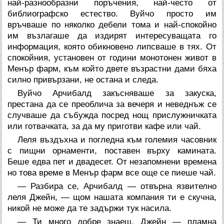
най-разнообразни поръчения, най-често от
библиографско естество. Вуйчо просто им
връчваше по няколко дебели тома и най-спокойно
им възлагаше да издирят интересуващата го
информация, която обикновено липсваше в тях. От
спокойния, установен от години монотонен живот в
Менър фарм, към който двете възрастни дами бяха
силно привързани, не остана и следа.
Вуйчо Арчибалд закъсняваше за закуска,
престана да се преоблича за вечеря и неведнъж се
случваше да събужда посред нощ прислужничката
или готвачката, за да му приготви кафе или чай.
Леля въздъхна и погледна към големия часовник
с пищни орнаменти, поставен върху камината.
Беше едва пет и двадесет. От незапомнени времена
но това време в Менър фарм все още се пиеше чай.
— Разбира се, Арчибалд — отвърна язвително
леля Джейн, — щом нашата компания ти е скучна,
никой не може да те задържи тук насила.
— Ти много добре знаеш, Джейн — пламна