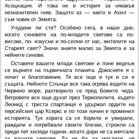
Асоциация. И това не е история за някакъв
незначителен гняв. Защото аз — както и Ахил —
съм човек от Земята.
Учудени ли сте? Особено сега, в наши дни,
когато синовете на по-младите светове са по-
високи, по- изкусни и по-силни от нас, жителите на
Старият свят? Значи знаете малко за Земята и за
нейните синове.
Оставете вашите млади светове и поне веднъж
се върнете на първичната планета. Докоснете я с
почит и благоговение. Тя все още е тук и си е
същата. Нейното Слънце все така огрява водите на
Червено море, разтворило се пред Божите чеда.
Ветровете все още духат през Термопилите, където
Леонид с триста спартанци е удържал ордите на
персийския цар Ксеркс и по този начин е променил
историята. Тук хората са се борили и умирали,
раждали и погребвали своите близки, строили са
преди пет хиляди години, когато дори не са мечтали
за вашите светове. Да не би да мислите, че