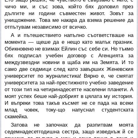
чичо ми, и със зова, който бях доловил през
дългите ни години съвместен живот. Зовът за
унищожение. Това ме накара да взема решение да
отпътувам независимо от всичко.
А и пътешествието напълно съответстваше на
момента — щеше да е нещо като малък празник.
Обикновено не взимах Ейлин със себе си. Но тъкмо
бях подписал учебен договор с Агенцията за
междузвездни новини в щаба им на Земята. И то
само две седмици след като завърших Женевския
университет по журналистика! Вярно е, че смятат
университета за най-престижното учебно заведение
от този тип на четиринадесетте населени планети. А
моят успех беше най-добрият в цялата му история.
И въпреки това такъв късмет не се пада на всеки
млад човек, току-що напуснал студентската
скамейка.
Затова не започнах да разпитвам моята
седемнадесетгодишна сестра, защо изведнъж й се