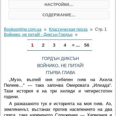
НАСТРОЙКИ....
СОДЕРЖАНИЕ....
Booksonline.com.ua
Классическая проза
Стр. 1
Войнико, не питай! - Диксън Гордън
1
2
3
4
» ...
56
ГОРДЪН ДИКСЪН
ВОЙНИКО, НЕ ПИТАЙ!
ПЪРВА ГЛАВА
„Музо, възпей оня гибелен гняв на Ахила
Пелеев…“ — така започва Омировата „Илиада“.
Тази история е на три хиляди и четиристотин
години.
А разказаното тук е историята на моя гняв. Аз,
землянинът, въстанах против населението на два
свята, така нареченото Сдружение — Хармония и