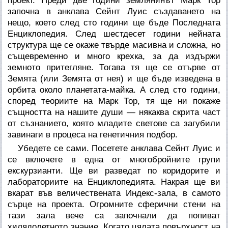
проект. Преди две години землянинът Марк Тор
започна в анклава Сейнт Луис създаването на
нещо, което след сто години ще бъде Последната
Енциклопедия. След шестдесет години нейната
структура ще се окаже твърде масивна и сложна, но
същевременно и много крехка, за да издържи
земното притегляне. Тогава тя ще се отърве от
Земята (или Земята от нея) и ще бъде изведена в
орбита около планетата-майка. А след сто години,
според теориите на Марк Тор, тя ще ни покаже
същността на нашите души — някаква скрита част
от съзнанието, която младите светове са загубили
завинаги в процеса на генетичния подбор.
Убедете се сами. Посетете анклава Сейнт Луис и
се включете в една от многобройните групи
екскурзианти. Ще ви разведат по коридорите и
лабораториите на Енциклопедията. Накрая ще ви
вкарат във величествената Индекс-зала, в самото
сърце на проекта. Огромните сферични стени на
тази зала вече са започнали да попиват
хилядолетното знание. Когато цялата повърхност на