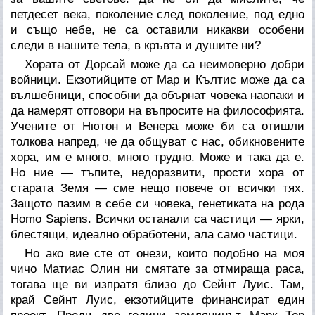
петдесет века, поколение след поколение, под едно
и също небе, не са оставили никакви особени
следи в нашите тела, в кръвта и душите ни?
Хората от Дорсай може да са неимоверно добри
войници. Екзотийците от Мар и Кълтис може да са
вълшебници, способни да обърнат човека наопаки и
да намерят отговори на въпросите на философията.
Учените от Нютон и Венера може би са отишли
толкова напред, че да общуват с нас, обикновените
хора, им е много, много трудно. Може и така да е.
Но ние — тъпите, недоразвити, прости хора от
старата Земя — сме нещо повече от всички тях.
Защото пазим в себе си човека, генетиката на рода
Homo Sapiens. Всички останали са частици — ярки,
блестящи, идеално обработени, ала само частици.
Но ако вие сте от онези, които подобно на моя
чичо Матиас Олин ни смятате за отмираща раса,
тогава ще ви изпратя близо до Сейнт Луис. Там,
край Сейнт Луис, екзотийците финансират един