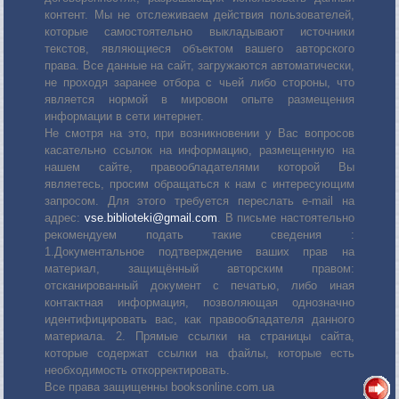
контент. Мы не отслеживаем действия пользователей,
которые самостоятельно выкладывают источники
текстов, являющиеся объектом вашего авторского
права. Все данные на сайт, загружаются автоматически,
не проходя заранее отбора с чьей либо стороны, что
является нормой в мировом опыте размещения
информации в сети интернет.
Не смотря на это, при возникновении у Вас вопросов
касательно ссылок на информацию, размещенную на
нашем сайте, правообладателями которой Вы
являетесь, просим обращаться к нам с интересующим
запросом. Для этого требуется переслать е-mail на
адрес:
vse.biblioteki@gmail.com
. В письме настоятельно
рекомендуем подать такие сведения :
1.Документальное подтверждение ваших прав на
материал, защищённый авторским правом:
отсканированный документ с печатью, либо иная
контактная информация, позволяющая однозначно
идентифицировать вас, как правообладателя данного
материала. 2. Прямые ссылки на страницы сайта,
которые содержат ссылки на файлы, которые есть
необходимость откорректировать.
Все права защищенны booksonline.com.ua