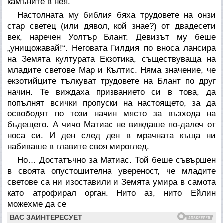
камъните в нея.
Настолната му библия бяха трудовете на онзи
стар светец (или дявол, кой знае?) от двадесети
век, наречен Уолтър Блант. Девизът му беше
„унищожавай!“. Неговата Гилдия по вноса лансира
на Земята културата Екзотика, съществуваща на
младите светове Мар и Кълтис. Няма значение, че
екзотийците тълкуват трудовете на Блант по друг
начин. Те виждаха призванието си в това, да
попълнят всички пропуски на настоящето, за да
освободят по този начин място за възхода на
бъдещето. А чичо Матиас не виждаше по-далеч от
носа си. И ден след ден в мрачната къща ни
набиваше в главите своя мироглед.
Но… Достатъчно за Матиас. Той беше съвършен
в своята опустошителна увереност, че младите
светове са ни изоставили и Земята умира в самота
като атрофирал орган. Нито аз, нито Ейлин
можехме да се