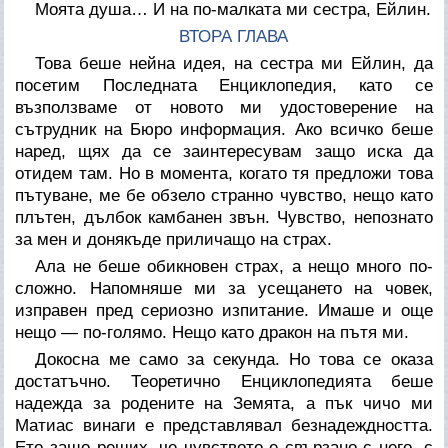
Моята душа… И на по-малката ми сестра, Ейлин.
ВТОРА ГЛАВА
Това беше нейна идея, на сестра ми Ейлин, да
посетим Последната Енциклопедия, като се
възползваме от новото ми удостоверение на
сътрудник на Бюро информация. Ако всичко беше
наред, щях да се заинтересувам защо иска да
отидем там. Но в момента, когато тя предложи това
пътуване, ме бе обзело странно чувство, нещо като
плътен, дълбок камбанен звън. Чувство, непознато
за мен и донякъде приличащо на страх.
Ала не беше обикновен страх, а нещо много по-
сложно. Напомняше ми за усещането на човек,
изправен пред сериозно изпитание. Имаше и още
нещо — по-голямо. Нещо като дракон на пътя ми.
Докосна ме само за секунда. Но това се оказа
достатъчно. Теоретично Енциклопедията беше
надежда за родените на Земята, а пък чичо ми
Матиас винаги е представлявал безнадеждността.
Ето защо реших, че чувството е свързано с него, с