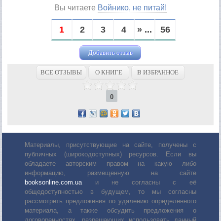
Вы читаете
Войнико, не питай!
1
2
3
4
» ...
56
Добавить отзыв
ВСЕ ОТЗЫВЫ
О КНИГЕ
В ИЗБРАННОЕ
0
Материалы, присутствующие на сайте, получены с
публичных (широкодоступных) ресурсов. Если вы
обладаете авторским правом на какую либо
информацию, размещенную на сайте
booksonline.com.ua
и не согласны с её
общедоступностью в будущем, то мы согласны
рассмотреть предложения по удалению определенного
материала, а также обсудить предложения о
договоренностях, разрешающих использовать данный