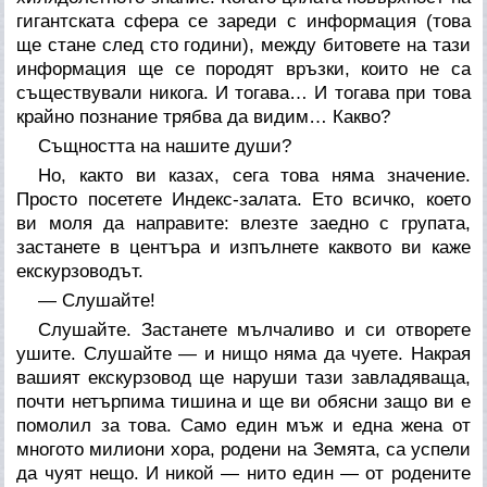
гигантската сфера се зареди с информация (това
ще стане след сто години), между битовете на тази
информация ще се породят връзки, които не са
съществували никога. И тогава… И тогава при това
крайно познание трябва да видим… Какво?
Същността на нашите души?
Но, както ви казах, сега това няма значение.
Просто посетете Индекс-залата. Ето всичко, което
ви моля да направите: влезте заедно с групата,
застанете в центъра и изпълнете каквото ви каже
екскурзоводът.
— Слушайте!
Слушайте. Застанете мълчаливо и си отворете
ушите. Слушайте — и нищо няма да чуете. Накрая
вашият екскурзовод ще наруши тази завладяваща,
почти нетърпима тишина и ще ви обясни защо ви е
помолил за това. Само един мъж и една жена от
многото милиони хора, родени на Земята, са успели
да чуят нещо. И никой — нито един — от родените