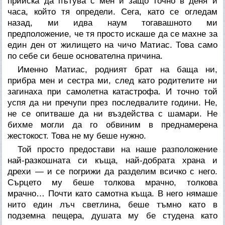
прииска да пътува с мен и защо точно в деня и
часа, който тя определи. Сега, като се огледам
назад, ми идва наум тогавашното ми
предположение, че тя просто искаше да се махне за
един ден от жилището на чичо Матиас. Това само
по себе си беше основателна причина.
Именно Матиас, родният брат на баща ни,
прибра мен и сестра ми, след като родителите ни
загинаха при самолетна катастрофа. И точно той
успя да ни пречупи през последвалите години. Не,
не се опитваше да ни въздейства с шамари. Не
бихме могли да го обвиним в преднамерена
жестокост. Това не му беше нужно.
Той просто предостави на наше разположение
най-разкошната си къща, най-добрата храна и
дрехи — и се погрижи да разделим всичко с него.
Сърцето му беше толкова мрачно, толкова
мрачно… Почти като самотна къща. В него нямаше
нито един лъч светлина, беше тъмно като в
подземна пещера, душата му бе студена като