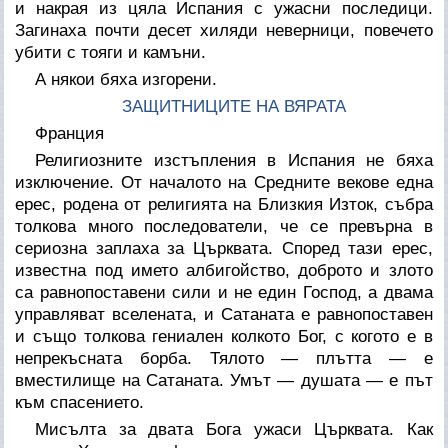
и накрая из цяла Испания с ужасни последици.
Загинаха почти десет хиляди неверници, повечето
убити с тояги и камъни.
А някои бяха изгорени.
ЗАЩИТНИЦИТЕ НА ВЯРАТА
Франция
Религиозните изстъпления в Испания не бяха
изключение. От началото на Средните векове една
ерес, родена от религията на Близкия Изток, събра
толкова много последователи, че се превърна в
сериозна заплаха за Църквата. Според тази ерес,
известна под името албигойство, доброто и злото
са равнопоставени сили и не един Господ, а двама
управляват вселената, и Сатаната е равнопоставен
и също толкова гениален колкото Бог, с когото е в
непрекъсната борба. Тялото — плътта — е
вместилище на Сатаната. Умът — душата — е път
към спасението.
Мисълта за двата Бога ужаси Църквата. Как