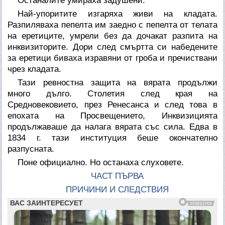
Останалите умираха задушени.
Най-упоритите изгаряха живи на кладата.
Разпиляваха пепелта им заедно с пепелта от телата
на еретиците, умрели без да дочакат разпита на
инквизиторите. Дори след смъртта си набедените
за еретици биваха изравяни от гроба и пречиствани
чрез кладата.
Тази ревностна защита на вярата продължи
много дълго. Столетия след края на
Средновековието, през Ренесанса и след това в
епохата на Просвещението, Инквизицията
продължаваше да налага вярата със сила. Едва в
1834 г. тази институция беше окончателно
разпусната.
Поне официално. Но останаха слуховете.
ЧАСТ ПЪРВА
ПРИЧИНИ И СЛЕДСТВИЯ