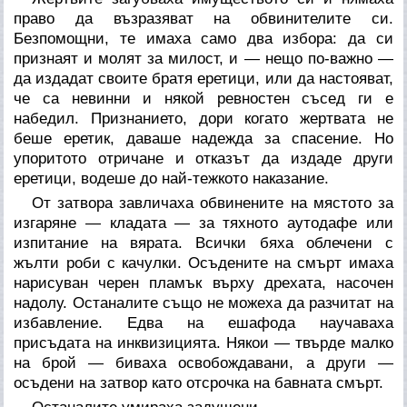
право да възразяват на обвинителите си.
Безпомощни, те имаха само два избора: да си
признаят и молят за милост, и — нещо по-важно —
да издадат своите братя еретици, или да настояват,
че са невинни и някой ревностен съсед ги е
набедил. Признанието, дори когато жертвата не
беше еретик, даваше надежда за спасение. Но
упоритото отричане и отказът да издаде други
еретици, водеше до най-тежкото наказание.
От затвора завличаха обвинените на мястото за
изгаряне — кладата — за тяхното аутодафе или
изпитание на вярата. Всички бяха облечени с
жълти роби с качулки. Осъдените на смърт имаха
нарисуван черен пламък върху дрехата, насочен
надолу. Останалите също не можеха да разчитат на
избавление. Едва на ешафода научаваха
присъдата на инквизицията. Някои — твърде малко
на брой — биваха освобождавани, а други —
осъдени на затвор като отсрочка на бавната смърт.