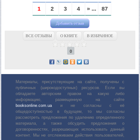
1
2
3
4
» ...
87
Добавить отзыв
ВСЕ ОТЗЫВЫ
О КНИГЕ
В ИЗБРАННОЕ
0
Материалы, присутствующие на сайте, получены с
публичных (широкодоступных) ресурсов. Если вы
обладаете авторским правом на какую либо
информацию, размещенную на сайте
booksonline.com.ua
и не согласны с её
общедоступностью в будущем, то мы согласны
рассмотреть предложения по удалению определенного
материала, а также обсудить предложения о
договоренностях, разрешающих использовать данный
контент. Мы не отслеживаем действия пользователей,