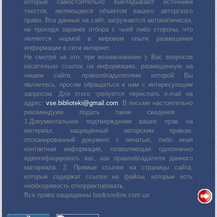
которые самостоятельно выкладывают источники
текстов, являющиеся объектом вашего авторского
права. Все данные на сайт, загружаются автоматически,
не проходя заранее отбора с чьей либо стороны, что
является нормой в мировом опыте размещения
информации в сети интернет.
Не смотря на это, при возникновении у Вас вопросов
касательно ссылок на информацию, размещенную на
нашем сайте, правообладателями которой Вы
являетесь, просим обращаться к нам с интересующим
запросом. Для этого требуется переслать е-mail на
адрес:
vse.biblioteki@gmail.com
. В письме настоятельно
рекомендуем подать такие сведения :
1.Документальное подтверждение ваших прав на
материал, защищённый авторским правом:
отсканированный документ с печатью, либо иная
контактная информация, позволяющая однозначно
идентифицировать вас, как правообладателя данного
материала. 2. Прямые ссылки на страницы сайта,
которые содержат ссылки на файлы, которые есть
необходимость откорректировать.
Все права защищенны booksonline.com.ua