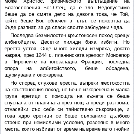
може Христос, физическото въплъщение на
Благословения Бог-Отец, да е зло. Недопустимо
беше да се смята дело на дявола това, че Той,
който беше Бог, облечен в плът, се пожертва да
бъде разпнат, за да спаси своите заблудени чада.
Последва безмилостен кръстоносен поход срещу
албигойците. Десетки хиляди бяха избити. Но
ереста устоя. Още много хиляди измряха, докато
накрая, през 1244 г., планинската крепост Монсегюр
в Пиренеите на югозападна Франция, последна
опора на албигойството, беше обсадена,
щурмувана и опожарена.
Но според слухове ереста, въпреки жестокостта
на кръстоносния поход, не беше изкоренена и малка
група еретици с помощта на въжета се беше
спуснала от планината през нощта преди разгрома,
отнасяйки със себе си тайнствено съкровище, и
това ядро еретици се беше съхранило дълбоко
стаено при немислими условия, разсеяно в много
места, които избиват от време на време като гнойни