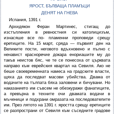
ЯРОСТ, БЪЛВАЩА ПЛАМЪЦИ
ДЕНЯТ НА ГНЕВА
Испания, 1391 г.
Архидякон Феран Мартинес, стигащ до
изстъпления в ревностния си католицизъм,
изнасяше все по- пламенни проповеди срещу
еретиците. На 15 март, сряда — първият ден на
Великите пости, неговото вдъхновено и пълно с
ненавист красноречие докара енориашите му до
такъв неистов бяс, че те се понесоха от църквата
направо към еврейския квартал на Севиля. Ако не
беше своевременната намеса на градските власти,
щяха да последват масови убийства. Двама от
водачите на тълпата бяха заловени и бичувани. Но
наказанието им съвсем не обезкуражи фанатиците,
а превърна в техните очи двамата водачи в
мъченици и подхрани омразата на последователите
им. През лятото на 1391 г. яростта срещу еретиците
се разпространи от Севиля към съседните градове