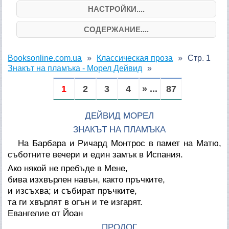
НАСТРОЙКИ....
СОДЕРЖАНИЕ....
Booksonline.com.ua
Классическая проза
Стр. 1
Знакът на пламъка - Морел Дейвид
1
2
3
4
» ...
87
ДЕЙВИД МОРЕЛ
ЗНАКЪТ НА ПЛАМЪКА
На Барбара и Ричард Монтрос в памет на Матю,
съботните вечери и един замък в Испания.
Ако някой не пребъде в Мене,
бива изхвърлен навън, както пръчките,
и изсъхва; и събират пръчките,
та ги хвърлят в огън и те изгарят.
Евангелие от Йоан
ПРОЛОГ