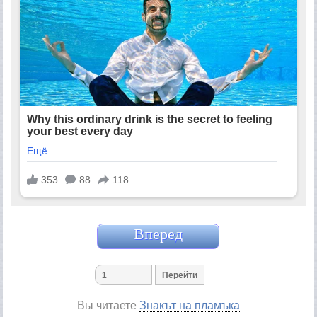
Вперед
Вы читаете
Знакът на пламъка