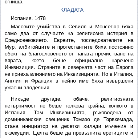
огнища.
КЛАДАТА
Испания, 1478
Масовите убийства в Севиля и Монсегюр бяха
само два от случаите на религиозна истерия в
Средновековието. Евреите, последователите на
Мур, албигойците и протестантите бяха постоянно
обект на благословеното от папата пречистване на
вярата, което беше официално наречено
Инквизиция. Страните в северната част на Европа
не приеха влиянието на Инквизицията. Но в Италия,
Англия и Франция в нейно име бяха извършени
ужасни злодеяния.
Никъде другаде, обаче, религиозната
нетърпимост не беше толкова крайна, колкото в
Испания. Там Инквизицията, ръководена от
доминиканския свещеник Томазо де Торвкемада,
стана инициатор на десетки хиляди мъчения и
екзекуции. Целта беше да превъзпита еретиците и