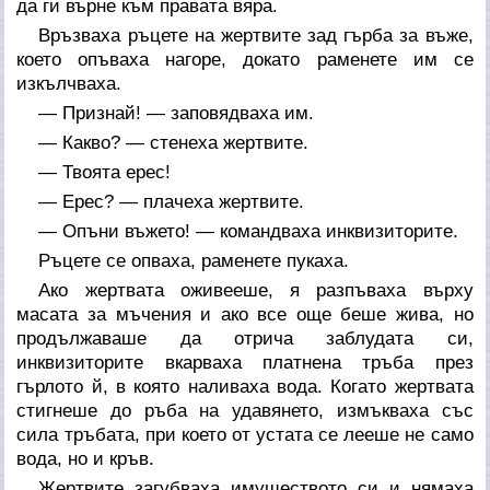
да ги върне към правата вяра.
Връзваха ръцете на жертвите зад гърба за въже,
което опъваха нагоре, докато раменете им се
изкълчваха.
— Признай! — заповядваха им.
— Какво? — стенеха жертвите.
— Твоята ерес!
— Ерес? — плачеха жертвите.
— Опъни въжето! — командваха инквизиторите.
Ръцете се опваха, раменете пукаха.
Ако жертвата оживееше, я разпъваха върху
масата за мъчения и ако все още беше жива, но
продължаваше да отрича заблудата си,
инквизиторите вкарваха платнена тръба през
гърлото й, в която наливаха вода. Когато жертвата
стигнеше до ръба на удавянето, измъкваха със
сила тръбата, при което от устата се лееше не само
вода, но и кръв.
Жертвите загубваха имуществото си и нямаха