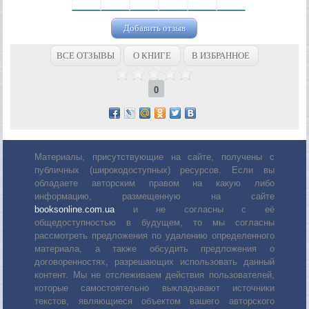
Добавить отзыв
ВСЕ ОТЗЫВЫ
О КНИГЕ
В ИЗБРАННОЕ
0
Материалы, присутствующие на сайте, получены с
публичных (широкодоступных) ресурсов. Если вы
обладаете авторским правом на какую либо
информацию, размещенную на сайте
booksonline.com.ua
и не согласны с её
общедоступностью в будущем, то мы согласны
рассмотреть предложения по удалению определенного
материала, а также обсудить предложения о
договоренностях, разрешающих использовать данный
контент. Мы не отслеживаем действия пользователей,
которые самостоятельно выкладывают источники
текстов, являющиеся объектом вашего авторского