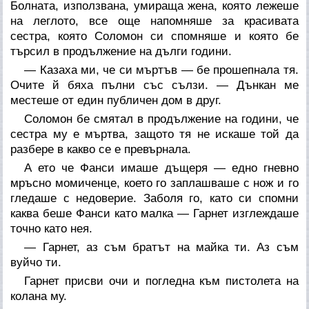
Болната, използвана, умираща жена, която лежеше
на леглото, все още напомняше за красивата
сестра, която Соломон си спомняше и която бе
търсил в продължение на дълги години.
— Казаха ми, че си мъртъв — бе прошепнала тя.
Очите й бяха пълни със сълзи. — Дънкан ме
местеше от един публичен дом в друг.
Соломон бе смятал в продължение на години, че
сестра му е мъртва, защото тя не искаше той да
разбере в какво се е превърнала.
А ето че Фанси имаше дъщеря — едно гневно
мръсно момиченце, което го заплашваше с нож и го
гледаше с недоверие. Заболя го, като си спомни
каква беше Фанси като малка — Гарнет изглеждаше
точно като нея.
— Гарнет, аз съм братът на майка ти. Аз съм
вуйчо ти.
Гарнет присви очи и погледна към пистолета на
колана му.