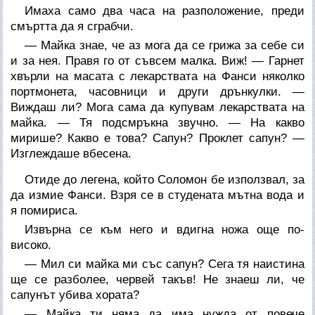
Имаха само два часа на разположение, преди
смъртта да я сграбчи.
— Майка знае, че аз мога да се грижа за себе си
и за нея. Правя го от съвсем малка. Виж! — Гарнет
хвърли на масата с лекарствата на Фанси няколко
портмонета, часовници и други дрънкулки. —
Виждаш ли? Мога сама да купувам лекарствата на
майка. — Тя подсмръкна звучно. — На какво
мирише? Какво е това? Сапун? Проклет сапун? —
Изглеждаше вбесена.
Отиде до легена, който Соломон бе използвал, за
да измие Фанси. Взря се в студената мътна вода и
я помириса.
Извърна се към него и вдигна ножа още по-
високо.
— Мил си майка ми със сапун? Сега тя наистина
ще се разболее, червей такъв! Не знаеш ли, че
сапунът убива хората?
— Майка ти няма да има нужда от повече