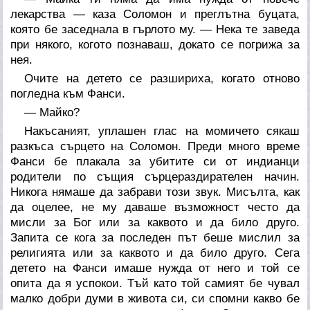
лекарства — каза Соломон и преглътна буцата,
която бе заседнала в гърлото му. — Нека те заведа
при някого, когото познаваш, докато се погрижа за
нея.
Очите на детето се разшириха, когато отново
погледна към Фанси.
— Майко?
Накъсаният, уплашен глас на момичето сякаш
разкъса сърцето на Соломон. Преди много време
Фанси бе плакала за убитите си от индианци
родители по същия сърцераздирателен начин.
Никога нямаше да забрави този звук. Мисълта, как
да оцелее, не му даваше възможност често да
мисли за Бог или за каквото и да било друго.
Запита се кога за последен път беше мислил за
религията или за каквото и да било друго. Сега
детето на Фанси имаше нужда от него и той се
опита да я успокои. Тъй като той самият бе чувал
малко добри думи в живота си, си спомни какво бе