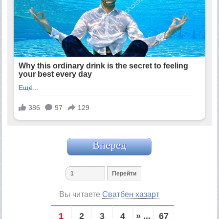
Вперед
Вы читаете
Сватбен хазарт
1
2
3
4
» ...
67