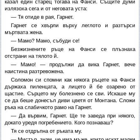
казал един старец тогава на Фанси. Същите думи
излязоха сега и от неговата уста:
— Тя отиде в рая, Гарнет.
Гарнет се хвърли върху леглото и разтърси
мъртвата жена.
— Мамо? Мамо, събуди се!
Безжизнените ръце на Фанси се плъзнаха
отстрани на тялото й.
— Мамо! — продължи да вика Гарнет, вече
наистина разтревожена.
Соломон си спомни как някога ръцете на Фанси
държаха пиленцата, а лицето й бе озарено от
щастие. Сърцето му болезнено се сви. Искаше му
се да беше донесъл диви цветя от Монтана. Сложи
ръка на слабичкото рамо на Гарнет.
— Да вървим, Гарнет. Ще те заведа при някого,
докато уредя погребението. Кого познаваш?
Тя се отдръпна от ръката му.
— Мистър, знам, че има мъже, които искат малки