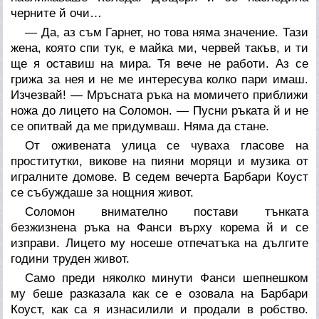
черните й очи…
— Да, аз съм Гарнет, но това няма значение. Тази
жена, която спи тук, е майка ми, червей такъв, и ти
ще я оставиш на мира. Тя вече не работи. Аз се
грижа за нея и не ме интересува колко пари имаш.
Изчезвай! — Мръсната ръка на момичето приближи
ножа до лицето на Соломон. — Пусни ръката й и не
се опитвай да ме придумваш. Няма да стане.
От оживената улица се чуваха гласове на
проститутки, викове на пияни моряци и музика от
игралните домове. В седем вечерта Барбари Коуст
се събуждаше за нощния живот.
Соломон внимателно постави тънката
безжизнена ръка на Фанси върху корема й и се
изправи. Лицето му носеше отпечатъка на дългите
години труден живот.
Само преди няколко минути Фанси шепнешком
му беше разказала как се е озовала на Барбари
Коуст, как са я изнасилили и продали в робство.