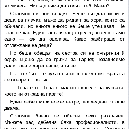
момичета. Никъде няма да ходя с теб. Мамо?
Соломон си пое въздух. Беше виждал жени и
деца да плачат, мъже да ридаят за хора, които са
обичали, но никога никого не беше утешавал. Не
знаеше как. Един застаряващ стрелец знаеше само
едно — как да оцелява. Какво разбираше от
отглеждане на деца?
Но беше обещал на сестра си на смъртния й
одър. Щеше да се грижи за Гарнет, независимо
дали това й харесваше, или не.
По стълбите се чуха стъпки и проклятия. Вратата
се отвори с трясък.
— Това е то. Това е малкото копеле на курвата,
което ни открадна парите!
Един дебел мъж влезе вътре, последван от още
двама.
Соломон бавно се обърна леко разкрачен.
Мъжете зад дебелия бяха професионалисти, в
очите им не личеше никакво чувство. Соломон