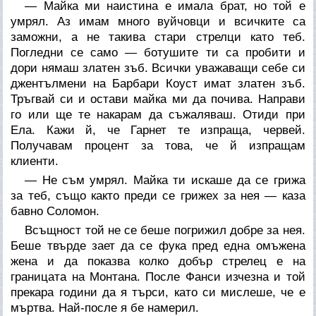
— Майка ми наистина е имала брат, но той е
умрял. Аз имам много вуйчовци и всичките са
заможни, а не такива стари стрелци като теб.
Погледни се само — ботушите ти са пробити и
дори нямаш златен зъб. Всички уважаващи себе си
джентълмени на Барбари Коуст имат златен зъб.
Тръгвай си и остави майка ми да почива. Направи
го или ще те накарам да съжаляваш. Отиди при
Ела. Кажи й, че Гарнет те изпраща, червей.
Получавам процент за това, че й изпращам
клиенти.
— Не съм умрял. Майка ти искаше да се грижа
за теб, също както преди се грижех за нея — каза
бавно Соломон.
Всъщност той не се беше погрижил добре за нея.
Беше твърде зает да се фука пред една омъжена
жена и да показва колко добър стрелец е на
границата на Монтана. После Фанси изчезна и той
прекара години да я търси, като си мислеше, че е
мъртва. Най-после я бе намерил.