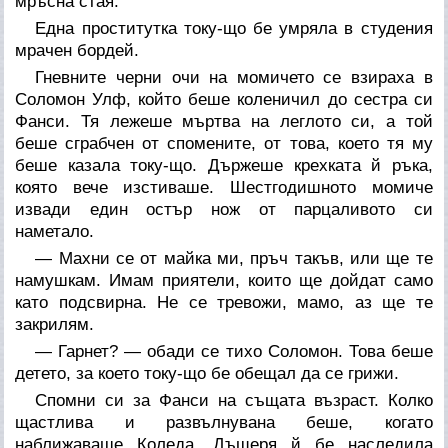
мръсна стая.
Една проститутка току-що бе умряла в студения
мрачен бордей.
Гневните черни очи на момичето се взираха в
Соломон Улф, който беше коленичил до сестра си
Фанси. Тя лежеше мъртва на леглото си, а той
беше сграбчен от спомените, от това, което тя му
беше казала току-що. Държеше крехката й ръка,
която вече изстиваше. Шестгодишното момиче
извади един остър нож от парцаливото си
наметало.
— Махни се от майка ми, пръч такъв, или ще те
намушкам. Имам приятели, които ще дойдат само
като подсвирна. Не се тревожи, мамо, аз ще те
закрилям.
— Гарнет? — обади се тихо Соломон. Това беше
детето, за което току-що бе обещал да се грижи.
Спомни си за Фанси на същата възраст. Колко
щастлива и развълнувана беше, когато
наближаваше Коледа. Дъщеря й бе наследила