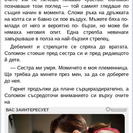
познаваше този поглед — той самият гледаше по
същия начин в момента. Сложи ръка на дръжката
на колта си и бавно си пое въздух. Мъжете бяха по-
млади от него и вероятно по- бързи, но може би
нямаха неговия опит. Една стрелба невинаги
завършваше в полза на най-бързия стрелец.
Дебелият и стрелците се спряха до вратата.
Соломон стоеше пред сестра си и пред ридаещото
й дете.
— Сестра ми умря. Момичето е моя племенница.
Ще трябва да минете през мен, за да се доберете
до нея.
Гарнет продължи да плаче сърцераздирателно, а
Соломон съсредоточи вниманието си върху очите
на