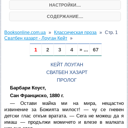
НАСТРОЙКИ....
СОДЕРЖАНИЕ....
Booksonline.com.ua
Классическая проза
Стр. 1
Сватбен хазарт - Лоуган Кейт
1
2
3
4
» ...
67
КЕЙТ ЛОУГАН
СВАТБЕН ХАЗАРТ
ПРОЛОГ
Барбари Коуст,
Сан Франциско, 1880 г.
— Остави майка ми на мира, нещастно
извинение за Божията милост! — чу се гневен
детски глас откъм вратата. — Сега не можеш да я
имаш — продължи момичето и влезе в малката