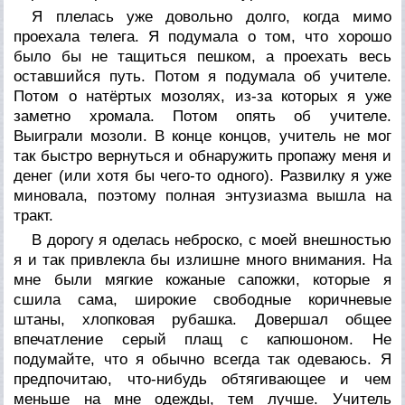
Я плелась уже довольно долго, когда мимо
проехала телега. Я подумала о том, что хорошо
было бы не тащиться пешком, а проехать весь
оставшийся путь. Потом я подумала об учителе.
Потом о натёртых мозолях, из-за которых я уже
заметно хромала. Потом опять об учителе.
Выиграли мозоли. В конце концов, учитель не мог
так быстро вернуться и обнаружить пропажу меня и
денег (или хотя бы чего-то одного). Развилку я уже
миновала, поэтому полная энтузиазма вышла на
тракт.
В дорогу я оделась неброско, с моей внешностью
я и так привлекла бы излишне много внимания. На
мне были мягкие кожаные сапожки, которые я
сшила сама, широкие свободные коричневые
штаны, хлопковая рубашка. Довершал общее
впечатление серый плащ с капюшоном. Не
подумайте, что я обычно всегда так одеваюсь. Я
предпочитаю, что-нибудь обтягивающее и чем
меньше на мне одежды, тем лучше. Учитель