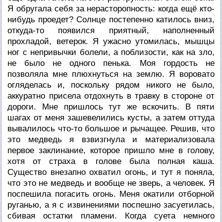
Я обругала себя за нерасторопность: когда ещё кто-
нибудь проедет? Солнце постепенно катилось вниз,
откуда-то появился приятный, наполненный
прохладой, ветерок. Я ужасно утомилась, мышцы
ног с непривычки болели, а поблизости, как на зло,
не было не одного пенька. Моя гордость не
позволяла мне плюхнуться на землю. Я воровато
огляделась и, поскольку рядом никого не было,
аккуратно присела отдохнуть в травку в стороне от
дороги. Мне пришлось тут же вскочить. В пяти
шагах от меня зашевелились кусты, а затем оттуда
вывалилось что-то большое и рычащее. Решив, что
это медведь я взвизгнула и материализовала
первое заклинание, которое пришло мне в голову,
хотя от страха в голове была полная каша.
Существо внезапно охватил огонь, и тут я поняла,
что это не медведь и вообще не зверь, а человек. Я
поспешила погасить огонь. Меня окатили отборной
руганью, а я с извинениями поспешно засуетилась,
сбивая остатки пламени. Когда суета немного