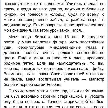
вспыхнул вместе с волосами. Учитель въехал не
сразу, а когда до него дошло, вскочив с бешеным
криком, он понёсся к колодцу. Судя по всему, о
магии он совершенно забыл, с разбега ныряя в
ледяную воду. Его словарный запас превзошел все
мои ожидания. На этом урок закончился…
Меня зовут Вильета, мне 16 лет. Я среднего
роста, у меня неплохая фигура, чуть заострённые
уши, серо-голубые миндалевидные глаза и
длинные волосы очень редкого снежно-белого
цвета. Ещё у меня на шее есть очень красивое
родимое пятно. Если вы наблюдательны, то, вы,
конечно, заметили, что я очень похожа на эльфийку.
Возможно, вы и правы. Своих родителей я никогда
не знала, меня воспитывал учитель — магистр
белой и чёрной магии Реорал.
Он учил меня магии с тех пор, как я себя помню.
Он был довольно строгим старикашкой, и угодить
ему было не просто. Точнее, старикашкой он был
для меня, а так он выглядел лет на сорок — сорок