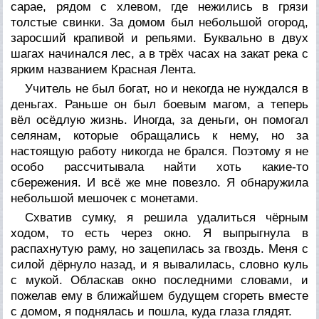
сарае, рядом с хлевом, где нежились в грязи
толстые свинки. За домом был небольшой огород,
заросший крапивой и репьями. Буквально в двух
шагах начинался лес, а в трёх часах на закат река с
ярким названием Красная Лента.
Учитель не был богат, но и некогда не нуждался в
деньгах. Раньше он был боевым магом, а теперь
вёл осёдлую жизнь. Иногда, за деньги, он помогал
селянам, которые обращались к нему, но за
настоящую работу никогда не брался. Поэтому я не
особо рассчитывала найти хоть какие-то
сбережения. И всё же мне повезло. Я обнаружила
небольшой мешочек с монетами.
Схватив сумку, я решила удалиться чёрным
ходом, то есть через окно. Я выпрыгнула в
распахнутую раму, но зацепилась за гвоздь. Меня с
силой дёрнуло назад, и я вывалилась, словно куль
с мукой. Обласкав окно последними словами, и
пожелав ему в ближайшем будущем сгореть вместе
с домом, я поднялась и пошла, куда глаза глядят.