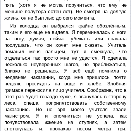
пять (хотя я не могла поручиться, что ему не
меньше полутора сотен лет). Не смотря на долгую
жизнь, он не был лыс до сего момента.
Из колодца он выбрался крайне обозлённым,
таким я его ещё не видела. Я переминалась с ноги
на ногу, думая, сейчас убежать или сначала
послушать, что он хочет мне сказать. Учитель
поманил меня пальцем, тут я смекнула, что
отделаться так просто мне не удастся. Я сделала
несколько неуверенных шагов, но приближаться,
близко не решилась. Я всё ещё помнила о
недавнем наказании, когда мне пришлось почти
неделю просидеть на воде и хлебе. Злобная
гримаса перекосила лицо учителя. Сообразив, что в
этот раз будет гораздо хуже, я рванулась в сторону
леса, спеша поприпятствовать собственному
наказанию. Но не зря моего учителя звали
магистром. Я и опомниться не успела, как
почувствовала жжение на ступнях, а затем
споткнулась и, пропахав носом метра три,