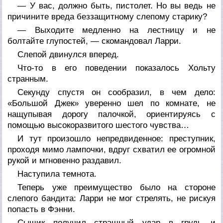
— У вас, должно быть, пистолет. Но вы ведь не
причините вреда беззащитному слепому старику?
— Выходите медленно на лестницу и не
болтайте глупостей, — скомандовал Ларри.
Слепой двинулся вперед.
Что-то в его поведении показалось Хольту
странным.
Секунду спустя он сообразил, в чем дело:
«Большой Джек» уверенно шел по комнате, не
нащупывая дорогу палочкой, ориентируясь с
помощью высокоразвитого шестого чувства…
И тут произошло непредвиденное: преступник,
проходя мимо лампочки, вдруг схватил ее огромной
рукой и мгновенно раздавил.
Наступила темнота.
Теперь уже преимущество было на стороне
слепого бандита: Ларри не мог стрелять, не рискуя
попасть в Фэнни.
Сыщик получил страшный удар в грудь и