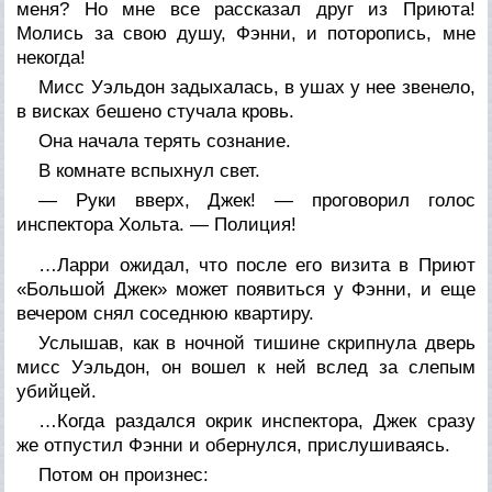
меня? Но мне все рассказал друг из Приюта!
Молись за свою душу, Фэнни, и поторопись, мне
некогда!
Мисс Уэльдон задыхалась, в ушах у нее звенело,
в висках бешено стучала кровь.
Она начала терять сознание.
В комнате вспыхнул свет.
— Руки вверх, Джек! — проговорил голос
инспектора Хольта. — Полиция!
…Ларри ожидал, что после его визита в Приют
«Большой Джек» может появиться у Фэнни, и еще
вечером снял соседнюю квартиру.
Услышав, как в ночной тишине скрипнула дверь
мисс Уэльдон, он вошел к ней вслед за слепым
убийцей.
…Когда раздался окрик инспектора, Джек сразу
же отпустил Фэнни и обернулся, прислушиваясь.
Потом он произнес: