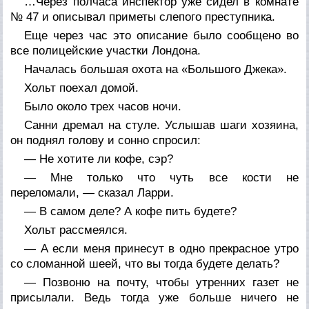
…Через полчаса инспектор уже сидел в комнате
№ 47 и описывал приметы слепого преступника.
Еще через час это описание было сообщено во
все полицейские участки Лондона.
Началась большая охота на «Большого Джека».
Хольт поехал домой.
Было около трех часов ночи.
Санни дремал на стуле. Услышав шаги хозяина,
он поднял голову и сонно спросил:
— Не хотите ли кофе, сэр?
— Мне только что чуть все кости не
переломали, — сказал Ларри.
— В самом деле? А кофе пить будете?
Хольт рассмеялся.
— А если меня принесут в одно прекрасное утро
со сломанной шеей, что вы тогда будете делать?
— Позвоню на почту, чтобы утренних газет не
присылали. Ведь тогда уже больше ничего не