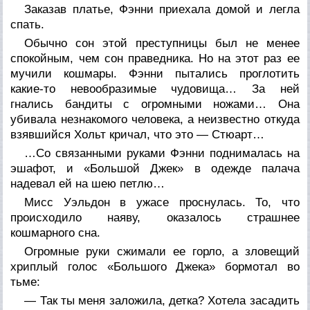
Заказав платье, Фэнни приехала домой и легла
спать.
Обычно сон этой преступницы был не менее
спокойным, чем сон праведника. Но на этот раз ее
мучили кошмары. Фэнни пытались проглотить
какие-то невообразимые чудовища… За ней
гнались бандиты с огромными ножами… Она
убивала незнакомого человека, а неизвестно откуда
взявшийся Хольт кричал, что это — Стюарт…
…Со связанными руками Фэнни поднималась на
эшафот, и «Большой Джек» в одежде палача
надевал ей на шею петлю…
Мисс Уэльдон в ужасе проснулась. То, что
происходило наяву, оказалось страшнее
кошмарного сна.
Огромные руки сжимали ее горло, а зловещий
хриплый голос «Большого Джека» бормотал во
тьме:
— Так ты меня заложила, детка? Хотела засадить