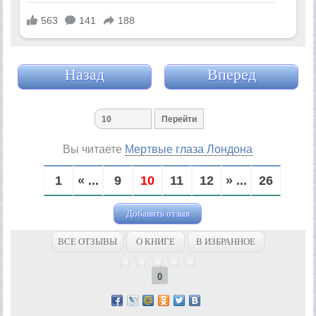
Назад
Вперед
Вы читаете
Мертвые глаза Лондона
1
« ...
9
10
11
12
» ...
26
Добавить отзыв
ВСЕ ОТЗЫВЫ
О КНИГЕ
В ИЗБРАННОЕ
0