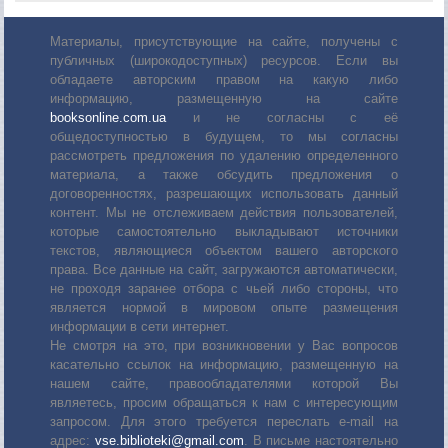
Материалы, присутствующие на сайте, получены с
публичных (широкодоступных) ресурсов. Если вы
обладаете авторским правом на какую либо
информацию, размещенную на сайте
booksonline.com.ua
и не согласны с её
общедоступностью в будущем, то мы согласны
рассмотреть предложения по удалению определенного
материала, а также обсудить предложения о
договоренностях, разрешающих использовать данный
контент. Мы не отслеживаем действия пользователей,
которые самостоятельно выкладывают источники
текстов, являющиеся объектом вашего авторского
права. Все данные на сайт, загружаются автоматически,
не проходя заранее отбора с чьей либо стороны, что
является нормой в мировом опыте размещения
информации в сети интернет.
Не смотря на это, при возникновении у Вас вопросов
касательно ссылок на информацию, размещенную на
нашем сайте, правообладателями которой Вы
являетесь, просим обращаться к нам с интересующим
запросом. Для этого требуется переслать е-mail на
адрес:
vse.biblioteki@gmail.com
. В письме настоятельно