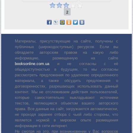
2
Материалы, присутствующие на сайте, получены с
публичных (широкодоступных) ресурсов. Если вы
обладаете авторским правом на какую либо
информацию, размещенную на сайте
booksonline.com.ua
и не согласны с её
общедоступностью в будущем, то мы согласны
рассмотреть предложения по удалению определенного
материала, а также обсудить предложения о
договоренностях, разрешающих использовать данный
контент. Мы не отслеживаем действия пользователей,
которые самостоятельно выкладывают источники
текстов, являющиеся объектом вашего авторского
права. Все данные на сайт, загружаются автоматически,
не проходя заранее отбора с чьей либо стороны, что
является нормой в мировом опыте размещения
информации в сети интернет.
Не смотря на это, при возникновении у Вас вопросов