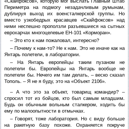
«Скайфоксов», которую мог выслать Главный Штаб
Периметра на подмогу незадачливым румынам,
дублируя выход их военсталкерской группы. Но
вместо узкобедрых красавцев «Скайфоксов» над
ними неспешно проползли разъевшиеся на сытных
еврохарчах многоцелевые EH-101 «Корморан».
– Это кто к нам пожаловал, интересно?
– Почему к нам-то? Не к нам. Это не иначе как на
Янтарь полетели, в лаборатории.
– На Янтарь европейцы таким пузаном не
полетели бы. Европейцы на Янтарь вообще не
полетели бы. Нечего им там делать, – веско сказал
Тополь. – Я не я буду, это на «Объект 2106».
– А что это за объект, товарищ командир? –
спросил тот из бойцов, кто был самым младшим.
Будь он обычным вольным сталкером, ходить бы
ему по малоопытности в отмычках.
– Говорят, тоже лаборатория. Но с виду больше
на ракетную базу похоже. Охраняется покруче