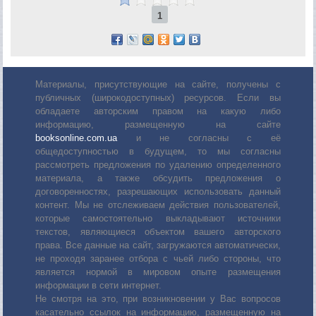
1
Материалы, присутствующие на сайте, получены с
публичных (широкодоступных) ресурсов. Если вы
обладаете авторским правом на какую либо
информацию, размещенную на сайте
booksonline.com.ua
и не согласны с её
общедоступностью в будущем, то мы согласны
рассмотреть предложения по удалению определенного
материала, а также обсудить предложения о
договоренностях, разрешающих использовать данный
контент. Мы не отслеживаем действия пользователей,
которые самостоятельно выкладывают источники
текстов, являющиеся объектом вашего авторского
права. Все данные на сайт, загружаются автоматически,
не проходя заранее отбора с чьей либо стороны, что
является нормой в мировом опыте размещения
информации в сети интернет.
Не смотря на это, при возникновении у Вас вопросов
касательно ссылок на информацию, размещенную на