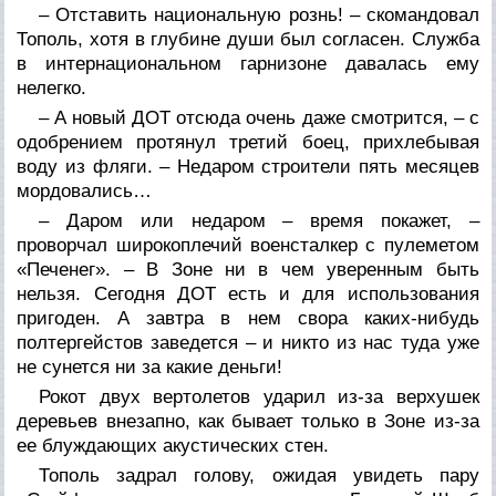
– Отставить национальную рознь! – скомандовал
Тополь, хотя в глубине души был согласен. Служба
в интернациональном гарнизоне давалась ему
нелегко.
– А новый ДОТ отсюда очень даже смотрится, – с
одобрением протянул третий боец, прихлебывая
воду из фляги. – Недаром строители пять месяцев
мордовались…
– Даром или недаром – время покажет, –
проворчал широкоплечий военсталкер с пулеметом
«Печенег». – В Зоне ни в чем уверенным быть
нельзя. Сегодня ДОТ есть и для использования
пригоден. А завтра в нем свора каких-нибудь
полтергейстов заведется – и никто из нас туда уже
не сунется ни за какие деньги!
Рокот двух вертолетов ударил из-за верхушек
деревьев внезапно, как бывает только в Зоне из-за
ее блуждающих акустических стен.
Тополь задрал голову, ожидая увидеть пару