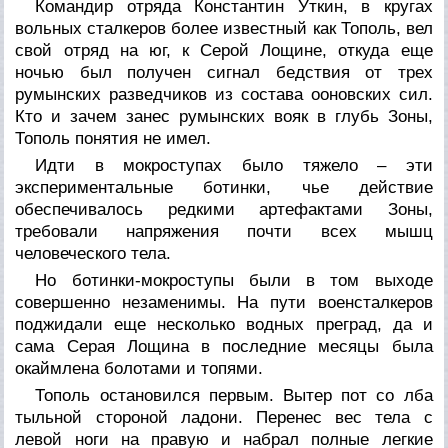
Командир отряда Константин Уткин, в кругах
вольных сталкеров более известный как Тополь, вел
свой отряд на юг, к Серой Лощине, откуда еще
ночью был получен сигнал бедствия от трех
румынских разведчиков из состава ооновских сил.
Кто и зачем занес румынских вояк в глубь Зоны,
Тополь понятия не имел.
Идти в мокроступах было тяжело – эти
экспериментальные ботинки, чье действие
обеспечивалось редкими артефактами Зоны,
требовали напряжения почти всех мышц
человеческого тела.
Но ботинки-мокроступы были в том выходе
совершенно незаменимы. На пути военсталкеров
поджидали еще несколько водных преград, да и
сама Серая Лощина в последние месяцы была
окаймлена болотами и топями.
Тополь остановился первым. Вытер пот со лба
тыльной стороной ладони. Перенес вес тела с
левой ноги на правую и набрал полные легкие