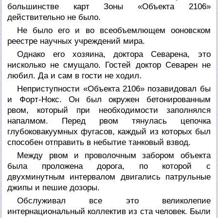
большинстве карт Зоны «Объекта 2106»
действительно не было.
Не было его и во всеобъемлющем ооновском
реестре научных учреждений мира.
Однако его хозяина, доктора Севарена, это
нисколько не смущало. Гостей доктор Севарен не
любил. Да и сам в гости не ходил.
Неприступности «Объекта 2106» позавидовал бы
и Форт-Нокс. Он был окружен бетонированным
рвом, который при необходимости заполнялся
напалмом. Перед рвом тянулась цепочка
глубоковакуумных фугасов, каждый из которых был
способен отправить в небытие танковый взвод.
Между рвом и проволочным забором объекта
была проложена дорога, по которой с
двухминутным интервалом двигались патрульные
джипы и пешие дозоры.
Обслуживал все это великолепие
интернациональный коллектив из ста человек. Были