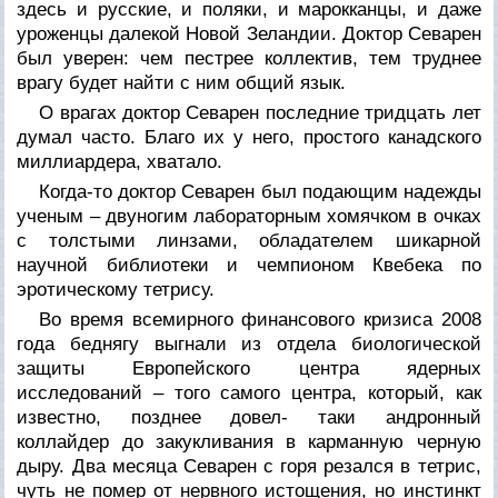
здесь и русские, и поляки, и марокканцы, и даже
уроженцы далекой Новой Зеландии. Доктор Севарен
был уверен: чем пестрее коллектив, тем труднее
врагу будет найти с ним общий язык.
О врагах доктор Севарен последние тридцать лет
думал часто. Благо их у него, простого канадского
миллиардера, хватало.
Когда-то доктор Севарен был подающим надежды
ученым – двуногим лабораторным хомячком в очках
с толстыми линзами, обладателем шикарной
научной библиотеки и чемпионом Квебека по
эротическому тетрису.
Во время всемирного финансового кризиса 2008
года беднягу выгнали из отдела биологической
защиты Европейского центра ядерных
исследований – того самого центра, который, как
известно, позднее довел- таки андронный
коллайдер до закукливания в карманную черную
дыру. Два месяца Севарен с горя резался в тетрис,
чуть не помер от нервного истощения, но инстинкт