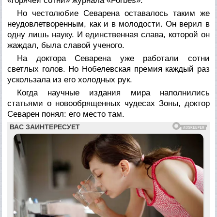
«горячей сотни» журнала «Forbes».
Но честолюбие Севарена оставалось таким же
неудовлетворенным, как и в молодости. Он верил в
одну лишь науку. И единственная слава, которой он
жаждал, была славой ученого.
На доктора Севарена уже работали сотни
светлых голов. Но Нобелевская премия каждый раз
ускользала из его холодных рук.
Когда научные издания мира наполнились
статьями о новообрященных чудесах Зоны, доктор
Севарен понял: его место там.