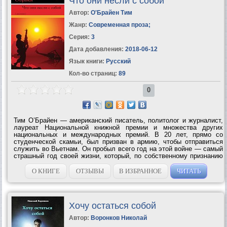
Что они несли с собой
Автор:
О'Брайен Тим
Жанр:
Современная проза
;
Серия:
3
Дата добавления:
2018-06-12
Язык книги:
Русский
Кол-во страниц:
89
0
Тим О’Брайен — американский писатель, политолог и журналист,
лауреат Национальной книжной премии и множества других
национальных и международных премий. В 20 лет, прямо со
студенческой скамьи, был призван в армию, чтобы отправиться
служить во Вьетнам. Он пробыл всего год на этой войне — самый
страшный год своей жизни, который, по собственному признанию
писателя, оставил незаживающую рану в его сердце. Позже, когда
боль...
О КНИГЕ
ОТЗЫВЫ
В ИЗБРАННОЕ
ЧИТАТЬ
Хочу остаться собой
Автор:
Воронков Николай