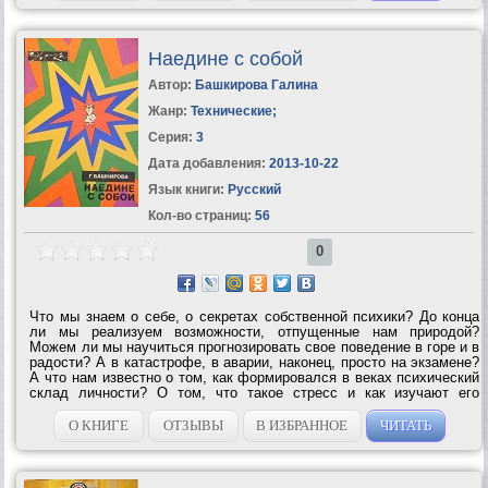
Наедине с собой
Автор:
Башкирова Галина
Жанр:
Технические
;
Серия:
3
Дата добавления:
2013-10-22
Язык книги:
Русский
Кол-во страниц:
56
0
Что мы знаем о себе, о секретах собственной психики? До конца
ли мы реализуем возможности, отпущенные нам природой?
Можем ли мы научиться прогнозировать свое поведение в горе и в
радости? А в катастрофе, в аварии, наконец, просто на экзамене?
А что нам известно о том, как формировался в веках психический
склад личности? О том, что такое стресс и как изучают его
психологи? Человек и становление его духовного мира, парадоксы
нашей...
О КНИГЕ
ОТЗЫВЫ
В ИЗБРАННОЕ
ЧИТАТЬ