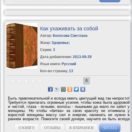
Как ухаживать за собой
Автор:
Колосова Светлана
Жанр:
Здоровье
;
Серия:
3
Дата добавления:
2013-09-29
Язык книги:
Русский
Кол-во страниц:
13
0
Быть привлекательной и всегда иметь цветущий вид так непросто!
Требуется прилагать огромные усилия, чтобы кожа была здоровой
и чистой, глаза - ясными, волосы - пышными да мало ли забот у
женщины. Но чтобы «битва» за свою красоту не отнимала у
взрослой женщины массу сил и энергии, начинать ее нужно в
раннем возрасте. Помогите своей дочери, научите ее быть всегда
красивой! А если Вы сильно заняты, у Вас мало свободного
времени, то просто...
О КНИГЕ
ОТЗЫВЫ
В ИЗБРАННОЕ
ЧИТАТЬ