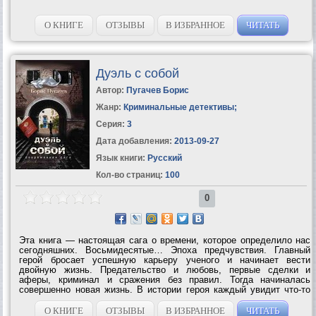
О КНИГЕ
ОТЗЫВЫ
В ИЗБРАННОЕ
ЧИТАТЬ
Дуэль с собой
Автор:
Пугачев Борис
Жанр:
Криминальные детективы
;
Серия:
3
Дата добавления:
2013-09-27
Язык книги:
Русский
Кол-во страниц:
100
0
Эта книга — настоящая сага о времени, которое определило нас
сегодняшних. Восьмидесятые… Эпоха предчувствия. Главный
герой бросает успешную карьеру ученого и начинает вести
двойную жизнь. Предательство и любовь, первые сделки и
аферы, криминал и сражения без правил. Тогда начиналась
совершенно новая жизнь. В истории героя каждый увидит что-то
свое. Невероятно, но это было со всеми...
О КНИГЕ
ОТЗЫВЫ
В ИЗБРАННОЕ
ЧИТАТЬ