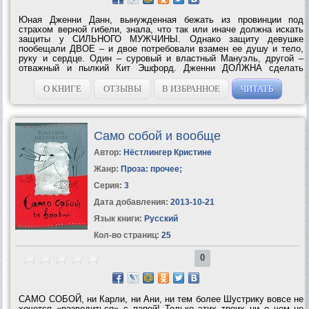
Юная Дженни Данн, вынужденная бежать из провинции под
страхом верной гибели, знала, что так или иначе должна искать
защиты у СИЛЬНОГО МУЖЧИНЫ. Однако защиту девушке
пообещали ДВОЕ – и двое потребовали взамен ее душу и тело,
руку и сердце. Один – суровый и властный Мануэль, другой –
отважный и пылкий Кит Эшфорд. Дженни ДОЛЖНА сделать
выбор, но как выбрать между светом любви – и пламенем...
О КНИГЕ
ОТЗЫВЫ
В ИЗБРАННОЕ
ЧИТАТЬ
Само собой и вообще
Автор:
Нёстлингер Кристине
Жанр:
Проза: прочее
;
Серия:
3
Дата добавления:
2013-10-21
Язык книги:
Русский
Кол-во страниц:
25
0
САМО СОБОЙ, ни Карли, ни Ани, ни тем более Шустрику вовсе не
хочется «разводиться» с папой! Только этих троих ни о чем не