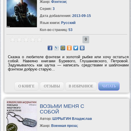
Жанр:
Фэнтези
;
Серия:
3
Дата добавления:
2013-09-15
Язык книги:
Русский
Кол-во страниц:
53
0
Сказка о любителе фэнтези и золотой рыбке или хочу остаться
собой. Навеяно книгами Буревого, Глушановского, Петровой.
Задумывалось как шутка — написать средствами и шаблонами
фэнтези добрую старую...
О КНИГЕ
ОТЗЫВЫ
В ИЗБРАННОЕ
ЧИТАТЬ
ВОЗЬМИ МЕНЯ С
СОБОЙ
Автор:
ШУРЫГИН Владислав
Жанр:
Военная проза
;