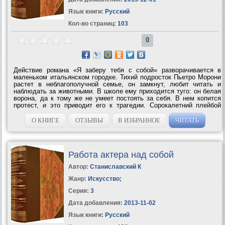
Язык книги:
Русский
Кол-во страниц:
103
0
Действие романа «Я заберу тебя с собой» разворачивается в
маленьком итальянском городке. Тихий подросток Пьетро Морони
растет в неблагополучной семье, он замкнут, любит читать и
наблюдать за животными. В школе ему приходится туго: он белая
ворона, да к тому же не умеет постоять за себя. В нем копится
протест, и это приводит его к трагедии. Сорокалетний плейбой
Грациано, вернувшийся в родные места после долгих странствий,
привлекает к...
О КНИГЕ
ОТЗЫВЫ
В ИЗБРАННОЕ
ЧИТАТЬ
Работа актера над собой
Автор:
Станиславский К
Жанр:
Искусство
;
Серия:
3
Дата добавления:
2013-11-02
Язык книги:
Русский