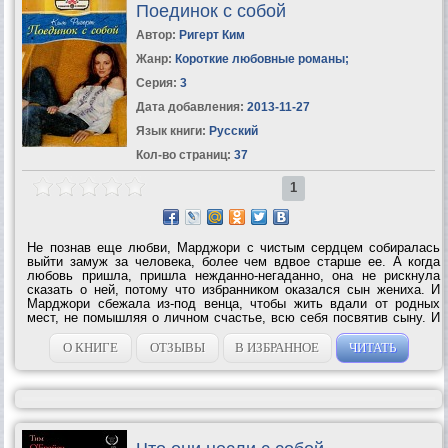
Поединок с собой
Автор:
Ригерт Ким
Жанр:
Короткие любовные романы
;
Серия:
3
Дата добавления:
2013-11-27
Язык книги:
Русский
Кол-во страниц:
37
1
Не познав еще любви, Марджори с чистым сердцем собиралась
выйти замуж за человека, более чем вдвое старше ее. А когда
любовь пришла, пришла нежданно-негаданно, она не рискнула
сказать о ней, потому что избранником оказался сын жениха. И
Марджори сбежала из-под венца, чтобы жить вдали от родных
мест, не помышляя о личном счастье, всю себя посвятив сыну. И
так продолжалось долгих одиннадцать...
О КНИГЕ
ОТЗЫВЫ
В ИЗБРАННОЕ
ЧИТАТЬ