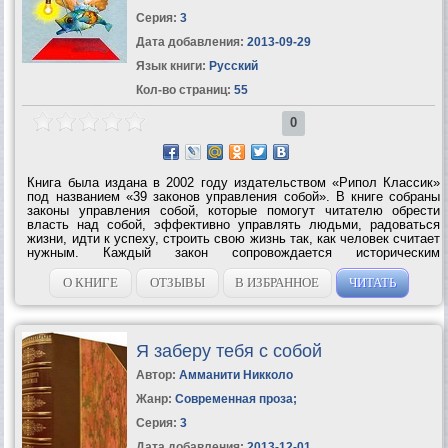
Серия:
3
Дата добавления:
2013-09-29
Язык книги:
Русский
Кол-во страниц:
55
0
Книга была издана в 2002 году издательством «Рипол Классик»
под названием «39 законов управления собой». В книге собраны
законы управления собой, которые помогут читателю обрести
власть над собой, эффективно управлять людьми, радоваться
жизни, идти к успеху, строить свою жизнь так, как человек считает
нужным. Каждый закон сопровождается историческим
материалом, который подтверждает эффективностьзакона.
Обратная сторона закона...
О КНИГЕ
ОТЗЫВЫ
В ИЗБРАННОЕ
ЧИТАТЬ
Я заберу тебя с собой
Автор:
Амманити Никколо
Жанр:
Современная проза
;
Серия:
3
Дата добавления:
2013-12-01