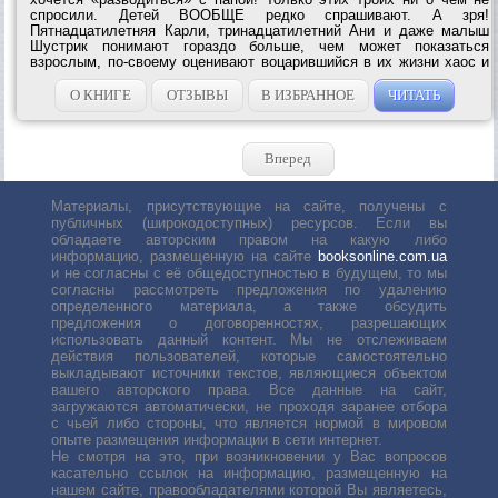
спросили. Детей ВООБЩЕ редко спрашивают. А зря!
Пятнадцатилетняя Карли, тринадцатилетний Ани и даже малыш
Шустрик понимают гораздо больше, чем может показаться
взрослым, по-своему оценивают воцарившийся в их жизни хаос и
пытаются разобраться с родительскими и собственными
проблемами. Кристине Нёстлингер,...
О КНИГЕ
ОТЗЫВЫ
В ИЗБРАННОЕ
ЧИТАТЬ
Вперед
Материалы, присутствующие на сайте, получены с
публичных (широкодоступных) ресурсов. Если вы
обладаете авторским правом на какую либо
информацию, размещенную на сайте
booksonline.com.ua
и не согласны с её общедоступностью в будущем, то мы
согласны рассмотреть предложения по удалению
определенного материала, а также обсудить
предложения о договоренностях, разрешающих
использовать данный контент. Мы не отслеживаем
действия пользователей, которые самостоятельно
выкладывают источники текстов, являющиеся объектом
вашего авторского права. Все данные на сайт,
загружаются автоматически, не проходя заранее отбора
с чьей либо стороны, что является нормой в мировом
опыте размещения информации в сети интернет.
Не смотря на это, при возникновении у Вас вопросов
касательно ссылок на информацию, размещенную на
нашем сайте, правообладателями которой Вы являетесь,