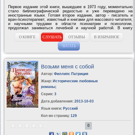
Первое издание этой книги, вышедшее в 1973 году, моментально
стало библиографической редкостью и уже переведено на
иностранные языки. Готовя второе издание, автор - писатель и
врач-психотерапевт, известный и книгами для массового читателя,
и научными трудами в области психиатрии и психологии,
продолжал заниматься лечебной и научной работой. В книгу
вошли новые материалы о том, что такое внутренняя значимость,
о самочувствии...
О КНИГЕ
СЛУШАТЬ
ОТЗЫВЫ
В ИЗБРАННОЕ
ЧИТАТЬ
Возьми меня с собой
Автор:
Филлипс Патриция
Жанр:
Исторические любовные
романы
;
Серия:
3
Дата добавления:
2013-10-03
Язык книги:
Русский
Кол-во страниц:
129
0