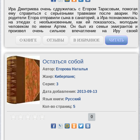
Ира Дмитриева очень сдружилась с Егором Тарасовым, помогая
ему справиться с серьезными травмами после аварии. Но
родители Егора отправили сына в санаторий, а Ира познакомилась
на этюдах с необыкновенным, как ей показалось, молодым
человеком по имени Артем. Он был из семьи эмигрантов и
произвел очень сильное впечатление на Иру своей
индивидуальностью и некоторой...
О КНИГЕ
ОТЗЫВЫ
В ИЗБРАННОЕ
ЧИТАТЬ
Остаться собой
Автор:
Егорова Наталья
Жанр:
Киберпанк
;
Серия:
3
Дата добавления:
2013-09-13
Язык книги:
Русский
Кол-во страниц:
5
0