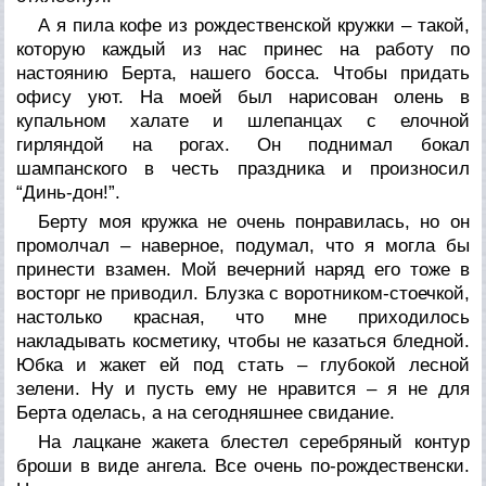
А я пила кофе из рождественской кружки – такой,
которую каждый из нас принес на работу по
настоянию Берта, нашего босса. Чтобы придать
офису уют. На моей был нарисован олень в
купальном халате и шлепанцах с елочной
гирляндой на рогах. Он поднимал бокал
шампанского в честь праздника и произносил
“Динь-дон!”.
Берту моя кружка не очень понравилась, но он
промолчал – наверное, подумал, что я могла бы
принести взамен. Мой вечерний наряд его тоже в
восторг не приводил. Блузка с воротником-стоечкой,
настолько красная, что мне приходилось
накладывать косметику, чтобы не казаться бледной.
Юбка и жакет ей под стать – глубокой лесной
зелени. Ну и пусть ему не нравится – я не для
Берта оделась, а на сегодняшнее свидание.
На лацкане жакета блестел серебряный контур
броши в виде ангела. Все очень по-рождественски.