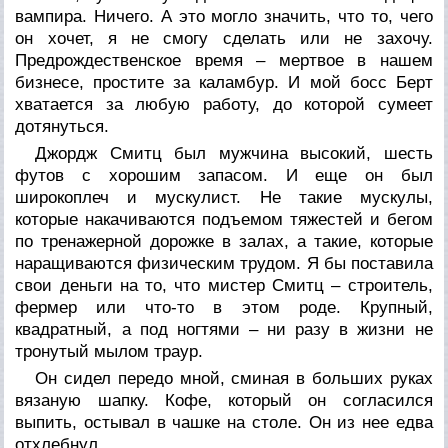
вампира. Ничего. А это могло значить, что то, чего
он хочет, я не смогу сделать или не захочу.
Предрождественское время – мертвое в нашем
бизнесе, простите за каламбур. И мой босс Берт
хватается за любую работу, до которой сумеет
дотянуться.
Джордж Смитц был мужчина высокий, шесть
футов с хорошим запасом. И еще он был
широкоплеч и мускулист. Не такие мускулы,
которые накачиваются подъемом тяжестей и бегом
по тренажерной дорожке в залах, а такие, которые
наращиваются физическим трудом. Я бы поставила
свои деньги на то, что мистер Смитц – строитель,
фермер или что-то в этом роде. Крупный,
квадратный, а под ногтями – ни разу в жизни не
тронутый мылом траур.
Он сидел передо мной, сминая в больших руках
вязаную шапку. Кофе, который он согласился
выпить, остывал в чашке на столе. Он из нее едва
отхлебнул.