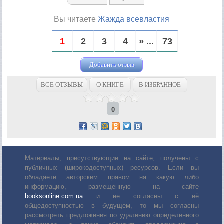
Вы читаете
Жажда всевластия
1
2
3
4
» ...
73
Добавить отзыв
ВСЕ ОТЗЫВЫ
О КНИГЕ
В ИЗБРАННОЕ
0
Материалы, присутствующие на сайте, получены с
публичных (широкодоступных) ресурсов. Если вы
обладаете авторским правом на какую либо
информацию, размещенную на сайте
booksonline.com.ua
и не согласны с её
общедоступностью в будущем, то мы согласны
рассмотреть предложения по удалению определенного