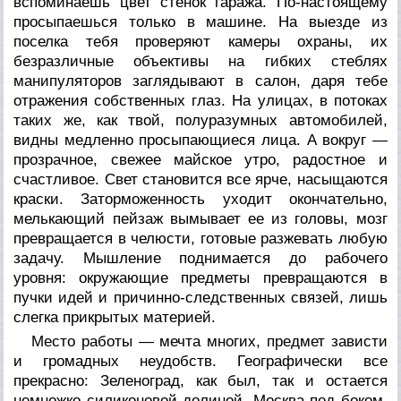
вспоминаешь цвет стенок гаража. По-настоящему
просыпаешься только в машине. На выезде из
поселка тебя проверяют камеры охраны, их
безразличные объективы на гибких стеблях
манипуляторов заглядывают в салон, даря тебе
отражения собственных глаз. На улицах, в потоках
таких же, как твой, полуразумных автомобилей,
видны медленно просыпающиеся лица. А вокруг —
прозрачное, свежее майское утро, радостное и
счастливое. Свет становится все ярче, насыщаются
краски. Заторможенность уходит окончательно,
мелькающий пейзаж вымывает ее из головы, мозг
превращается в челюсти, готовые разжевать любую
задачу. Мышление поднимается до рабочего
уровня: окружающие предметы превращаются в
пучки идей и причинно-следственных связей, лишь
слегка прикрытых материей.
Место работы — мечта многих, предмет зависти
и громадных неудобств. Географически все
прекрасно: Зеленоград, как был, так и остается
немножко силиконовой долиной. Москва под боком,