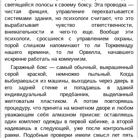
светящейся полосы к своему боксу. Эта проводка —
чистая фикция, управление перехватывается
системами здания, но психологи считают, что это
вырабатывает чувство ответственности,
внимательности и чего-то еще. Вообще эти
психологи, сросшиеся с управлением охраны,
порой слишком напоминают то ли Торквемаду
нашего времени, то ли Орвелла, начавшего
искренне работать на коммунизм.
Гаражный бокс — самый обычный, выкрашенный
серой краской, немножко пыльный. Когда
выбираешься из машины, выходишь через дверь в
его задней стенке и попадаешь в эдакий
индивидуальный предбанник, выделанный
желтоватым пластиком. А потом повторяешь
процедуру, что принята на монетном дворе и любом
уважающем себя алмазном прииске: оставляешь
один комплект одежды в первой кабинке, а второй
надеваешь в следующей, уже после контрольной
рамки. Подобные проверки имели смысл лет пять