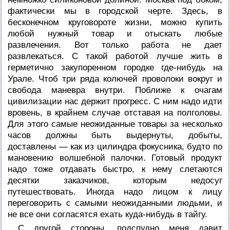
фактически мы в городской черте. Здесь, в
бесконечном круговороте жизни, можно купить
любой нужный товар и отыскать любые
развлечения. Вот только работа не дает
развлекаться. С такой работой лучше жить в
герметично закупоренном городке где-нибудь на
Урале. Чтоб три ряда колючей проволоки вокруг и
свобода маневра внутри. Поближе к очагам
цивилизации нас держит прогресс. С ним надо идти
вровень, в крайнем случае отставая на полголовы.
Для этого самые неожиданные товары за несколько
часов должны быть выдернуты, добыты,
доставлены — как из цилиндра фокусника, будто по
мановению волшебной палочки. Готовый продукт
надо тоже отдавать быстро, к нему слетаются
десятки заказчиков, которым недосуг
путешествовать. Иногда надо лицом к лицу
переговорить с самыми неожиданными людьми, и
не все они согласятся ехать куда-нибудь в тайгу.
С другой стороны, подспудно меня давит